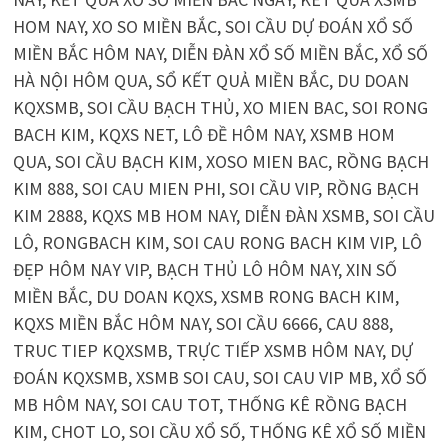
HOM NAY, XO SO MIỀN BẮC, SOI CẦU DỰ ĐOÁN XỔ SỐ
MIỀN BẮC HÔM NAY, DIỄN ĐÀN XỔ SỐ MIỀN BẮC, XỔ SỐ
HÀ NỘI HÔM QUA, SỔ KẾT QUẢ MIỀN BẮC, DU DOAN
KQXSMB, SOI CẦU BẠCH THỦ, XO MIEN BAC, SOI RONG
BACH KIM, KQXS NET, LÔ ĐỀ HÔM NAY, XSMB HOM
QUA, SOI CẦU BẠCH KIM, XOSO MIEN BAC, RỒNG BẠCH
KIM 888, SOI CAU MIEN PHI, SOI CẦU VIP, RỒNG BẠCH
KIM 2888, KQXS MB HOM NAY, DIỄN ĐÀN XSMB, SOI CẦU
LÔ, RONGBACH KIM, SOI CAU RONG BACH KIM VIP, LÔ
ĐẸP HÔM NAY VIP, BẠCH THỦ LÔ HÔM NAY, XIN SỐ
MIỀN BẮC, DU DOAN KQXS, XSMB RONG BACH KIM,
KQXS MIỀN BẮC HÔM NAY, SOI CẦU 6666, CAU 888,
TRUC TIEP KQXSMB, TRỰC TIẾP XSMB HÔM NAY, DỰ
ĐOÁN KQXSMB, XSMB SOI CAU, SOI CAU VIP MB, XỔ SỐ
MB HÔM NAY, SOI CAU TOT, THỐNG KÊ RỒNG BẠCH
KIM, CHOT LO, SOI CẦU XỔ SỐ, THỐNG KÊ XỔ SỐ MIỀN