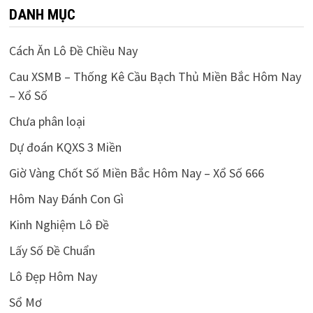
DANH MỤC
Cách Ăn Lô Đề Chiều Nay
Cau XSMB – Thống Kê Cầu Bạch Thủ Miền Bắc Hôm Nay
– Xổ Số
Chưa phân loại
Dự đoán KQXS 3 Miền
Giờ Vàng Chốt Số Miền Bắc Hôm Nay – Xổ Số 666
Hôm Nay Đánh Con Gì
Kinh Nghiệm Lô Đề
Lấy Số Đề Chuẩn
Lô Đẹp Hôm Nay
Sổ Mơ