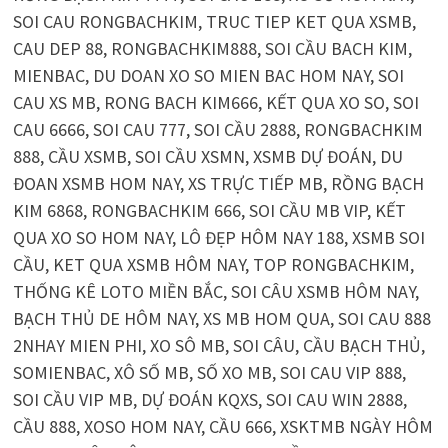
SOI CAU RONGBACHKIM, TRUC TIEP KET QUA XSMB,
CAU DEP 88, RONGBACHKIM888, SOI CẦU BACH KIM,
MIENBAC, DU DOAN XO SO MIEN BAC HOM NAY, SOI
CAU XS MB, RONG BACH KIM666, KẾT QUA XO SO, SOI
CAU 6666, SOI CAU 777, SOI CẦU 2888, RONGBACHKIM
888, CẦU XSMB, SOI CẦU XSMN, XSMB DỰ ĐOÁN, DU
ĐOAN XSMB HOM NAY, XS TRỰC TIẾP MB, RỒNG BẠCH
KIM 6868, RONGBACHKIM 666, SOI CẦU MB VIP, KẾT
QUA XO SO HOM NAY, LÔ ĐẸP HÔM NAY 188, XSMB SOI
CẦU, KET QUA XSMB HÔM NAY, TOP RONGBACHKIM,
THỐNG KÊ LOTO MIỀN BẮC, SOI CÂU XSMB HÔM NAY,
BẠCH THỦ DE HÔM NAY, XS MB HOM QUA, SOI CAU 888
2NHAY MIEN PHI, XO SÔ MB, SOI CÂU, CẦU BẠCH THỦ,
SOMIENBAC, XÔ SỐ MB, SỐ XO MB, SOI CAU VIP 888,
SOI CẦU VIP MB, DỰ ĐOÁN KQXS, SOI CAU WIN 2888,
CẦU 888, XOSO HOM NAY, CẦU 666, XSKTMB NGÀY HÔM