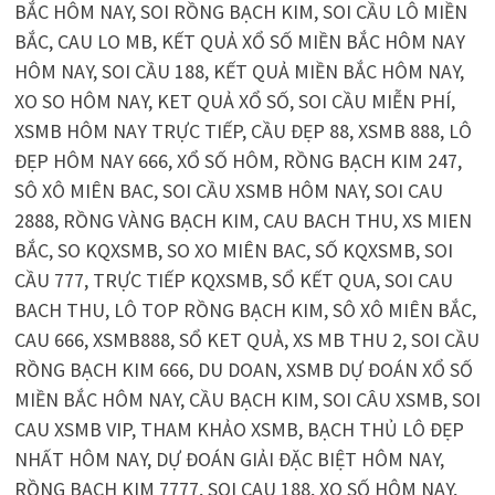
BẮC HÔM NAY, SOI RỒNG BẠCH KIM, SOI CẦU LÔ MIỀN
BẮC, CAU LO MB, KẾT QUẢ XỔ SỐ MIỀN BẮC HÔM NAY
HÔM NAY, SOI CẦU 188, KẾT QUẢ MIỀN BẮC HÔM NAY,
XO SO HÔM NAY, KET QUẢ XỔ SỐ, SOI CẦU MIỄN PHÍ,
XSMB HÔM NAY TRỰC TIẾP, CẦU ĐẸP 88, XSMB 888, LÔ
ĐẸP HÔM NAY 666, XỔ SỐ HÔM, RỒNG BẠCH KIM 247,
SÔ XÔ MIÊN BAC, SOI CẦU XSMB HÔM NAY, SOI CAU
2888, RỒNG VÀNG BẠCH KIM, CAU BACH THU, XS MIEN
BẮC, SO KQXSMB, SO XO MIÊN BAC, SỐ KQXSMB, SOI
CẦU 777, TRỰC TIẾP KQXSMB, SỔ KẾT QUA, SOI CAU
BACH THU, LÔ TOP RỒNG BẠCH KIM, SÔ XÔ MIÊN BẮC,
CAU 666, XSMB888, SỔ KET QUẢ, XS MB THU 2, SOI CẦU
RỒNG BẠCH KIM 666, DU DOAN, XSMB DỰ ĐOÁN XỔ SỐ
MIỀN BẮC HÔM NAY, CẦU BẠCH KIM, SOI CÂU XSMB, SOI
CAU XSMB VIP, THAM KHẢO XSMB, BẠCH THỦ LÔ ĐẸP
NHẤT HÔM NAY, DỰ ĐOÁN GIẢI ĐẶC BIỆT HÔM NAY,
RỒNG BẠCH KIM 7777, SOI CAU 188, XO SỐ HÔM NAY,