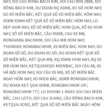
NAY, SOI CÂU RÔNG BACH KIM, SOI CẦU WIN 2888, SOI
RÔNG BACH KIM, DU DOAN KQ XSMB, XO SỐ HOM NAY,
SO XÔ MIÊN BẮC, KẾT QUẢ SỔ XÔ MIÊN BẮC HÔM NAY,
XSMB XSMN KẾT QUẢ XỐ SỐ MIỀN BẮC HÔM NAY, LO
ĐEP HOM NAY, XỔ SỐ MIỀN BẮC HOM QUA, XỔ SO HOM
NAY, SÔ XÔ MIÊN BÂC, CÂU XSMB, CAU XS MB,
RONGVANG BACHKIM, SOI CẦU MB HOM NAY,
THONGKE RONGBACHKIM, XS MIÊN BAC HOM NAY, DU
ĐOÁN XỔ SỐ, DU DOAN XO SỐ, DU DOAN KẾT QUẢ XỔ
SỐ MIỀN BẮC, KẾT QUA MB, KQ XSMB HOM NAY, KQ XS
MB HOM NAY, KETQUAXOSO MIENBAC, SOI CÂU 88, XS
HÀ NỘI HOM NAY, SOI CẦU XS MB, XÔ SÔ MIÊN BĂC
NGAY HÔM NAY, XO MIEN BẮC, XSMB RONGBACHKIM,
DU ĐOAN KET QUA XSMB, RONGBACHKIM 247,
RONGBACHKIM 777, LO KHUNG 1 NGAY, SOI CAU MIEN
BẮC, CAU LOTO, SOI CAU 3CANG, CẦU RÔNG BACH KIM,
KETQUA XOSO, KẾT QUẢ XỔ SỐ MIÊN BẮC NGÀY HÔM