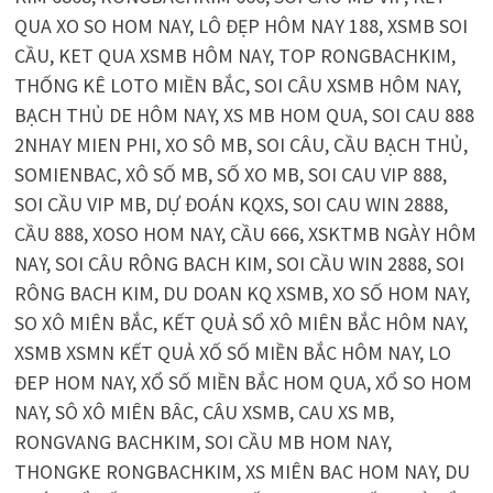
QUA XO SO HOM NAY, LÔ ĐẸP HÔM NAY 188, XSMB SOI
CẦU, KET QUA XSMB HÔM NAY, TOP RONGBACHKIM,
THỐNG KÊ LOTO MIỀN BẮC, SOI CÂU XSMB HÔM NAY,
BẠCH THỦ DE HÔM NAY, XS MB HOM QUA, SOI CAU 888
2NHAY MIEN PHI, XO SÔ MB, SOI CÂU, CẦU BẠCH THỦ,
SOMIENBAC, XÔ SỐ MB, SỐ XO MB, SOI CAU VIP 888,
SOI CẦU VIP MB, DỰ ĐOÁN KQXS, SOI CAU WIN 2888,
CẦU 888, XOSO HOM NAY, CẦU 666, XSKTMB NGÀY HÔM
NAY, SOI CÂU RÔNG BACH KIM, SOI CẦU WIN 2888, SOI
RÔNG BACH KIM, DU DOAN KQ XSMB, XO SỐ HOM NAY,
SO XÔ MIÊN BẮC, KẾT QUẢ SỔ XÔ MIÊN BẮC HÔM NAY,
XSMB XSMN KẾT QUẢ XỐ SỐ MIỀN BẮC HÔM NAY, LO
ĐEP HOM NAY, XỔ SỐ MIỀN BẮC HOM QUA, XỔ SO HOM
NAY, SÔ XÔ MIÊN BÂC, CÂU XSMB, CAU XS MB,
RONGVANG BACHKIM, SOI CẦU MB HOM NAY,
THONGKE RONGBACHKIM, XS MIÊN BAC HOM NAY, DU