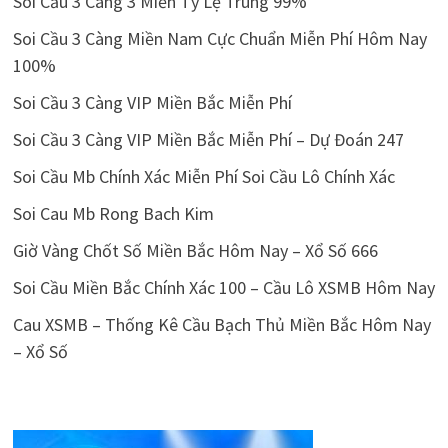
Soi Cầu 3 Càng 3 Miền Tỷ Lệ Trúng 99%
Soi Cầu 3 Càng Miền Nam Cực Chuẩn Miễn Phí Hôm Nay
100%
Soi Cầu 3 Càng VIP Miền Bắc Miễn Phí
Soi Cầu 3 Càng VIP Miền Bắc Miễn Phí – Dự Đoán 247
Soi Cầu Mb Chính Xác Miễn Phí Soi Cầu Lô Chính Xác
Soi Cau Mb Rong Bach Kim
Giờ Vàng Chốt Số Miền Bắc Hôm Nay – Xổ Số 666
Soi Cầu Miền Bắc Chính Xác 100 – Cầu Lô XSMB Hôm Nay
Cau XSMB – Thống Kê Cầu Bạch Thủ Miền Bắc Hôm Nay
– Xổ Số