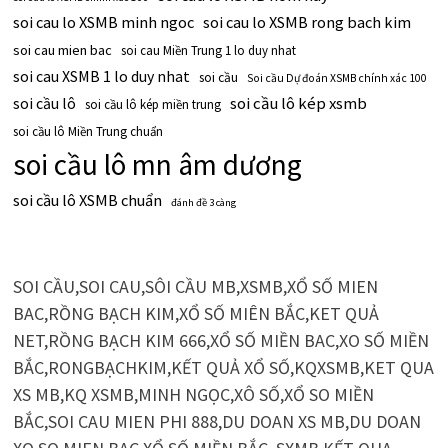
soi cau lo XSMB minh ngoc
soi cau lo XSMB rong bach kim
soi cau mien bac
soi cau Miền Trung 1 lo duy nhat
soi cau XSMB 1 lo duy nhat
soi cầu
Soi cầu Dự đoán XSMB chính xác 100
soi cầu lô kép xsmb
soi cầu lô
soi cầu lô kép miền trung
soi cầu lô Miền Trung chuẩn
soi cầu lô mn âm dương
soi cầu lô XSMB chuẩn
đánh đề 3 càng
SOI CẦU,SOI CAU,SÔI CẦU MB,XSMB,XỔ SỐ MIEN
BAC,RỒNG BẠCH KIM,XỔ SỐ MIÊN BẮC,KET QUẢ
NET,RỒNG BẠCH KIM 666,XỔ SỐ MIỀN BAC,XO SỐ MIỀN
BẮC,RONGBẠCHKIM,KẾT QUẢ XỔ SỐ,KQXSMB,KET QUA
XS MB,KQ XSMB,MINH NGỌC,XÔ SỐ,XỔ SO MIỀN
BẮC,SOI CAU MIEN PHI 888,DU DOAN XS MB,DU DOAN