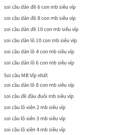
soi cầu dàn đề 6 con mb siêu víp
soi cầu dàn đề 8 con mb siêu víp
soi cầu dàn đề 10 con mb siêu víp
soi cầu dàn lô 10 con mb siêu víp
soi cầu dàn lô 4 con mb siêu víp
soi cầu dàn lô 6 con mb siêu víp
Soi cầu MB Víp nhất
soi cầu dàn lô 8 con mb siêu víp
soi cầu đề đầu đuôi mb siêu víp
soi cầu lô xiên 2 mb siêu víp
soi cầu lô xiên 3 mb siêu víp
soi cầu lô xiên 4 mb siêu víp