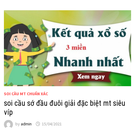
SOI CẦU MT CHUẨN XÁC
soi cầu sớ đầu đuôi giải đặc biệt mt siêu
víp
by
admin
15/04/2021