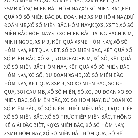
XO SO MIEN BAC,XỔ SỐ MIỀN BẮC, SXMB,KẾT QUA
XSMB,XỔ SỐ MIÊN BẮC HÔM NAY,XÔ SÔ MIÊN BĂC,KẾT
QUẢ XỔ SỐ MIỀN BẮC,DU ĐOAN MB,XS MB HÔM NAY,DỰ
ĐOÁN MB,XỔ SỐ MIỀN BẮC HÔM NAY,KQXS, XSTD,XÔ SỐ
MIỀN BẮC HÔM NAY,SO XO MIEN BẮC, RONG BACH KIM,
MINH NGOC, XS MB, KÊT QUẢ XSMB HÔM NAY, XỔ SỐ
HÔM NAY, KETQUA NET, SỐ XO MIEN BAC, KẾT QUẢ XỔ
SỐ MIÊN BẮC, XÔ SO, RONGBACHKIM, XỔ SÔ, KẾT QUẢ
XỔ SỐ MIỀN BẮC HÔM NAY, KẾT QUẢ XỔ SỐ MIÊN BẮC
HÔM NAY, XỔ SỐ, DU DOAN XSMB, XÔ SÔ MIÊN BĂC
HÔM NAY, KET QUA XSMB, SO XO MIEN BAC, SO KET
QUA, SOI CAU MB, XỔ SỐ MIỀN, SỐ XO, DU ĐOAN XO SO
MIEN BAC, SỐ MIỀN BẮC, XO SO HOM NAY, DỰ ĐOÁN XỔ
SỐ MIỀN BẮC, XỔ SỐ KIẾN THIẾT MIỀN BẮC, TRỰC TIẾP
XỔ SỐ MIỀN BẮC, XỔ SỐ TRỰC TIẾP MIỀN BẮC, THỐNG
KÊ GIẢI ĐẶC BIỆT, KQXS MIỀN BẮC, XÔ SỐ HÔM NAY,
XSMB HÔM NAY, XỔ SỐ MIỀN BẮC HÔM QUA, SỔ KẾT