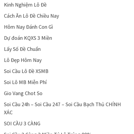
Kinh Nghiệm Lô Đề
Cách Ăn Lô Đề Chiều Nay
Hôm Nay Đánh Con Gì
Dự đoán KQXS 3 Miền
Lấy Số Đề Chuẩn
Lô Đẹp Hôm Nay
Soi Cầu Lô Đề XSMB
Soi Lô MB Miễn Phí
Gio Vang Chot So
Soi Cầu 24h – Soi Cầu 247 – Soi Cầu Bạch Thủ CHÍNH
XÁC
SOI CẦU 3 CÀNG