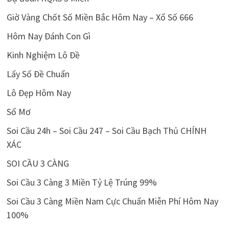
Giờ Vàng Chốt Số Miền Bắc Hôm Nay – Xổ Số 666
Hôm Nay Đánh Con Gì
Kinh Nghiệm Lô Đề
Lấy Số Đề Chuẩn
Lô Đẹp Hôm Nay
Sổ Mơ
Soi Cầu 24h – Soi Cầu 247 – Soi Cầu Bạch Thủ CHÍNH
XÁC
SOI CẦU 3 CÀNG
Soi Cầu 3 Càng 3 Miền Tỷ Lệ Trúng 99%
Soi Cầu 3 Càng Miền Nam Cực Chuẩn Miễn Phí Hôm Nay
100%