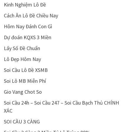
Kinh Nghiệm Lô Đề
Cách Ăn Lô Đề Chiều Nay
Hôm Nay Đánh Con Gì
Dự đoán KQXS 3 Miền
Lấy Số Đề Chuẩn
Lô Đẹp Hôm Nay
Soi Cầu Lô Đề XSMB
Soi Lô MB Miễn Phí
Gio Vang Chot So
Soi Cầu 24h – Soi Cầu 247 – Soi Cầu Bạch Thủ CHÍNH
XÁC
SOI CẦU 3 CÀNG