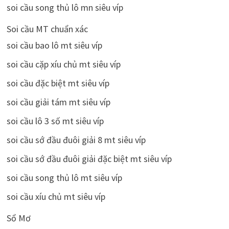
soi cầu song thủ lô mn siêu víp
Soi cầu MT chuẩn xác
soi cầu bao lô mt siêu víp
soi cầu cặp xíu chủ mt siêu víp
soi cầu đặc biệt mt siêu víp
soi cầu giải tám mt siêu víp
soi cầu lô 3 số mt siêu víp
soi cầu sớ đầu đuôi giải 8 mt siêu víp
soi cầu sớ đầu đuôi giải đặc biệt mt siêu víp
soi cầu song thủ lô mt siêu víp
soi cầu xíu chủ mt siêu víp
Sổ Mơ