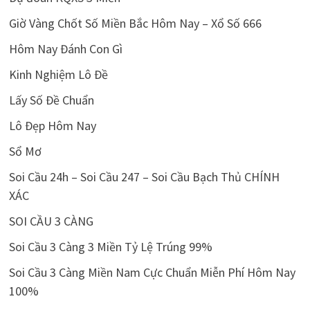
Giờ Vàng Chốt Số Miền Bắc Hôm Nay – Xổ Số 666
Hôm Nay Đánh Con Gì
Kinh Nghiệm Lô Đề
Lấy Số Đề Chuẩn
Lô Đẹp Hôm Nay
Sổ Mơ
Soi Cầu 24h – Soi Cầu 247 – Soi Cầu Bạch Thủ CHÍNH
XÁC
SOI CẦU 3 CÀNG
Soi Cầu 3 Càng 3 Miền Tỷ Lệ Trúng 99%
Soi Cầu 3 Càng Miền Nam Cực Chuẩn Miễn Phí Hôm Nay
100%