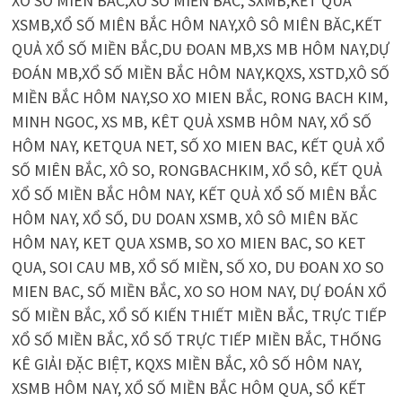
XO SO MIEN BAC,XỔ SỐ MIỀN BẮC, SXMB,KẾT QUA
XSMB,XỔ SỐ MIÊN BẮC HÔM NAY,XÔ SÔ MIÊN BĂC,KẾT
QUẢ XỔ SỐ MIỀN BẮC,DU ĐOAN MB,XS MB HÔM NAY,DỰ
ĐOÁN MB,XỔ SỐ MIỀN BẮC HÔM NAY,KQXS, XSTD,XÔ SỐ
MIỀN BẮC HÔM NAY,SO XO MIEN BẮC, RONG BACH KIM,
MINH NGOC, XS MB, KÊT QUẢ XSMB HÔM NAY, XỔ SỐ
HÔM NAY, KETQUA NET, SỐ XO MIEN BAC, KẾT QUẢ XỔ
SỐ MIÊN BẮC, XÔ SO, RONGBACHKIM, XỔ SÔ, KẾT QUẢ
XỔ SỐ MIỀN BẮC HÔM NAY, KẾT QUẢ XỔ SỐ MIÊN BẮC
HÔM NAY, XỔ SỐ, DU DOAN XSMB, XÔ SÔ MIÊN BĂC
HÔM NAY, KET QUA XSMB, SO XO MIEN BAC, SO KET
QUA, SOI CAU MB, XỔ SỐ MIỀN, SỐ XO, DU ĐOAN XO SO
MIEN BAC, SỐ MIỀN BẮC, XO SO HOM NAY, DỰ ĐOÁN XỔ
SỐ MIỀN BẮC, XỔ SỐ KIẾN THIẾT MIỀN BẮC, TRỰC TIẾP
XỔ SỐ MIỀN BẮC, XỔ SỐ TRỰC TIẾP MIỀN BẮC, THỐNG
KÊ GIẢI ĐẶC BIỆT, KQXS MIỀN BẮC, XÔ SỐ HÔM NAY,
XSMB HÔM NAY, XỔ SỐ MIỀN BẮC HÔM QUA, SỔ KẾT