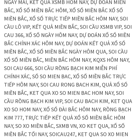
NGÀY MAI, KẾT QUẢ XSMB HÔM NAY, DỰ ĐOÁN MIỀN
BẮC, XỔ SỐ MIỀN BẮC HÔM, XỔ SỐ MIỀN BẮC XỔ SỐ
MIỀN BẮC, XỔ SỐ TRỰC TIẾP MIỀN BẮC HÔM NAY, SOI
CẦU LÔ VIP, KẾT QUẢ MIỀN BẮC, SOI CẦU XSMB VIP, SOI
CAU 366, XỔ SỐ NGÀY HÔM NAY, DỰ ĐOÁN XỔ SỐ MIỀN
BẮC CHÍNH XÁC HÔM NAY, DỰ ĐOÁN KẾT QUẢ XỔ SỐ
MIỀN BẮC, XỔ SỐ MIỀN BẮC NGÀY HÔM QUA, SOI CẦU
XỔ SỐ MIỀN BẮC, MIỀN BẮC HÔM NAY, KQXS HÔM NAY,
SOI CAU 666, SOI CẦU RỒNG BẠCH KIM MIỄN PHÍ
CHÍNH XÁC, SỐ SO MIEN BAC, XỔ SỐ MIỀN BẮC TRỰC
TIẾP HÔM NAY, SOI CAU RONG BACH KIM, QUẢ XỔ SỐ
MIỀN BẮC, KET QUA XO SO MIEN BAC HOM NAY, SOI
CẦU RỒNG BẠCH KIM VIP, SOI CAU BACH KIM, KET QUA
XO SO HOM NAY, XỔ SỐ ĐÀI BẮC HÔM NAY, RỒNG BẠCH
KIM 777, TRỰC TIẾP KẾT QUẢ XỔ SỐ MIỀN BẮC HÔM
NAY, SO XO MIỀN BẮC, SXMB VN, XO KET QUA, XỔ SỐ
MIỀN BẮC TỐI NAY, SOICAU247, KET QUA SO XO MIEN