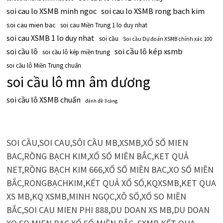
soi cau lo XSMB minh ngoc
soi cau lo XSMB rong bach kim
soi cau mien bac
soi cau Miền Trung 1 lo duy nhat
soi cau XSMB 1 lo duy nhat
soi cầu
Soi cầu Dự đoán XSMB chính xác 100
soi cầu lô kép xsmb
soi cầu lô
soi cầu lô kép miền trung
soi cầu lô Miền Trung chuẩn
soi cầu lô mn âm dương
soi cầu lô XSMB chuẩn
đánh đề 3 càng
SOI CẦU,SOI CAU,SÔI CẦU MB,XSMB,XỔ SỐ MIEN
BAC,RỒNG BẠCH KIM,XỔ SỐ MIÊN BẮC,KET QUẢ
NET,RỒNG BẠCH KIM 666,XỔ SỐ MIỀN BAC,XO SỐ MIỀN
BẮC,RONGBẠCHKIM,KẾT QUẢ XỔ SỐ,KQXSMB,KET QUA
XS MB,KQ XSMB,MINH NGỌC,XÔ SỐ,XỔ SO MIỀN
BẮC,SOI CAU MIEN PHI 888,DU DOAN XS MB,DU DOAN