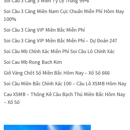
Soi Cầu 3 Càng 3 Miền Tỷ Lệ Trúng 99%
Soi Cầu 3 Càng Miền Nam Cực Chuẩn Miễn Phí Hôm Nay
100%
Soi Cầu 3 Càng VIP Miền Bắc Miễn Phí
Soi Cầu 3 Càng VIP Miền Bắc Miễn Phí – Dự Đoán 247
Soi Cầu Mb Chính Xác Miễn Phí Soi Cầu Lô Chính Xác
Soi Cau Mb Rong Bach Kim
Giờ Vàng Chốt Số Miền Bắc Hôm Nay – Xổ Số 666
Soi Cầu Miền Bắc Chính Xác 100 – Cầu Lô XSMB Hôm Nay
Cau XSMB – Thống Kê Cầu Bạch Thủ Miền Bắc Hôm Nay
– Xổ Số