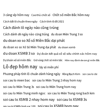
Chốt số miền Bắc hôm nay
3 càng víp hôm nay
Cao thủ chốt số
Cách bắt lô chuẩn theo ngày
Cách tính lô đề 2021
Cách đánh lô ngày nào cũng trúng
Cách đánh đề ngày nào cũng trúng
du doan Miền Trung 3 so
du doan xo so Xổ số Miền Bắc dại phát
du doan xo so Xổ Số Miền Trung dại phát
du doan xsmb
du doan XSMB 3 so
Dự đoán kết quả xổ số siêu chính xác hôm nay
Dự đoán xổ số miền Bắc
Giờ vàng chốt số miền bắc
Hôm nay đánh de con gì miền Bắc
Lô đẹp hôm nay
lấy số miễn phí
Phương pháp tính lô chuẩn đánh hàng ngày
Rồng Bạch Kim
soi cau lo de
soi cau lo mien bac
soi cau lo Miền Trung 2 nhay hom nay
soi cau lo Miền Trung 3s
soi cau lo Miền Trung hom nay
soi cau lo Miền Trung minh ngoc
soi cau lo Miền Trung rong bach kim
soi cau lo XSMB 2 nhay hom nay
soi cau lo XSMB 3s
soi cau lo XSMB hom nay
soi cau lo XSMB chinh xac 100