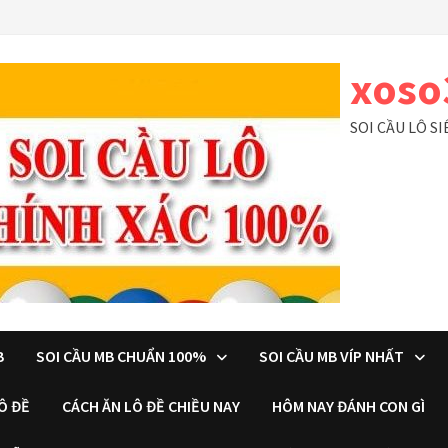
xoso
SOI CẦU LÔ S
B
SOI CẦU MB CHUẨN 100%
SOI CẦU MB VÍP NHẤT
Ô ĐỀ
CÁCH ĂN LÔ ĐỀ CHIỀU NAY
HÔM NAY ĐÁNH CON GÌ