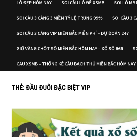
LÔ ĐẸP HÔM NAY
SOI CẦU LÔ ĐỀ XSMB
SOI LÔ MB 
SOI CẦU 3 CÀNG 3 MIỀN TỶ LỆ TRÚNG 99%
SOI CẦU 3 
SOI CẦU 3 CÀNG VIP MIỀN BẮC MIỄN PHÍ – DỰ ĐOÁN 247
GIỜ VÀNG CHỐT SỐ MIỀN BẮC HÔM NAY – XỔ SỐ 666
S
CAU XSMB – THỐNG KÊ CẦU BẠCH THỦ MIỀN BẮC HÔM NAY 
THẺ:
ĐẦU ĐUÔI ĐẶC BIỆT VIP