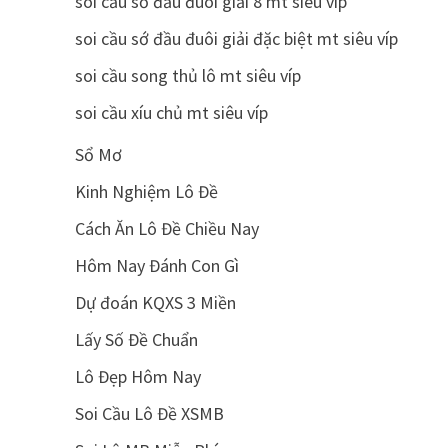
soi cầu sớ đầu đuôi giải 8 mt siêu víp
soi cầu sớ đầu đuôi giải đặc biệt mt siêu víp
soi cầu song thủ lô mt siêu víp
soi cầu xíu chủ mt siêu víp
Sổ Mơ
Kinh Nghiệm Lô Đề
Cách Ăn Lô Đề Chiều Nay
Hôm Nay Đánh Con Gì
Dự đoán KQXS 3 Miền
Lấy Số Đề Chuẩn
Lô Đẹp Hôm Nay
Soi Cầu Lô Đề XSMB