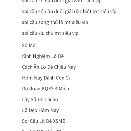
soi cầu sớ đầu đuôi giải 8 mt siêu víp
soi cầu sớ đầu đuôi giải đặc biệt mt siêu víp
soi cầu song thủ lô mt siêu víp
soi cầu xíu chủ mt siêu víp
Sổ Mơ
Kinh Nghiệm Lô Đề
Cách Ăn Lô Đề Chiều Nay
Hôm Nay Đánh Con Gì
Dự đoán KQXS 3 Miền
Lấy Số Đề Chuẩn
Lô Đẹp Hôm Nay
Soi Cầu Lô Đề XSMB