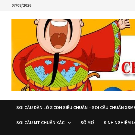
Skip
07/08/2026
to
content
SOI CẦU DÀN LÔ 8 CON SIÊU CHUẨN – SOI CẦU CHUẨN XSM
SOI CẦU MT CHUẨN XÁC
SỔ MƠ
KINH NGHIỆM L