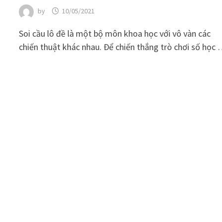
by
10/05/2021
Soi cầu lô đề là một bộ môn khoa học với vô vàn các
chiến thuật khác nhau. Để chiến thắng trò chơi số học