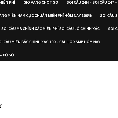
MIỄN PHÍ
GIO VANG CHOT SO
SOI CẦU 24H – SOI CẦU 247 
CÀNG MIỀN NAM CỰC CHUẨN MIỄN PHÍ HÔM NAY 100%
SOI CẦU 3
SOI CẦU MB CHÍNH XÁC MIỄN PHÍ SOI CẦU LÔ CHÍNH XÁC
SOI 
OI CẦU MIỀN BẮC CHÍNH XÁC 100 – CẦU LÔ XSMB HÔM NAY
– XỔ SỐ
ờ