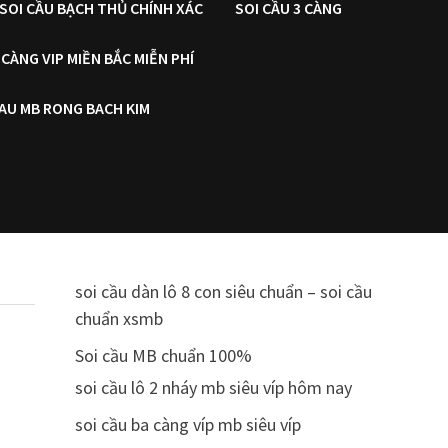
– SOI CẦU BẠCH THỦ CHÍNH XÁC
SOI CẦU 3 CÀNG
 CÀNG VIP MIỀN BẮC MIỄN PHÍ
CAU MB RONG BACH KIM
soi cầu dàn lô 8 con siêu chuẩn – soi cầu
chuẩn xsmb
Soi cầu MB chuẩn 100%
soi cầu lô 2 nháy mb siêu víp hôm nay
soi cầu ba càng víp mb siêu víp