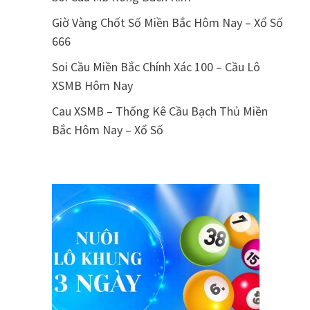
Giờ Vàng Chốt Số Miền Bắc Hôm Nay – Xổ Số
666
Soi Cầu Miền Bắc Chính Xác 100 – Cầu Lô
XSMB Hôm Nay
Cau XSMB – Thống Kê Cầu Bạch Thủ Miền
Bắc Hôm Nay – Xổ Số