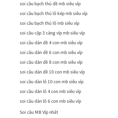
soi cầu bạch thủ đề mb siêu víp
soi cầu bạch thủ lô kép mb siêu víp
soi cầu bạch thủ lô mb siêu víp
soi cầu cặp 3 càng víp mb siêu víp
soi cầu dàn đề 4 con mb siêu víp
soi cầu dàn đề 6 con mb siêu víp
soi cầu dàn đề 8 con mb siêu víp
soi cầu dàn đề 10 con mb siêu víp
soi cầu dàn lô 10 con mb siêu víp
soi cầu dàn lô 4 con mb siêu víp
soi cầu dàn lô 6 con mb siêu víp
Soi cầu MB Víp nhất