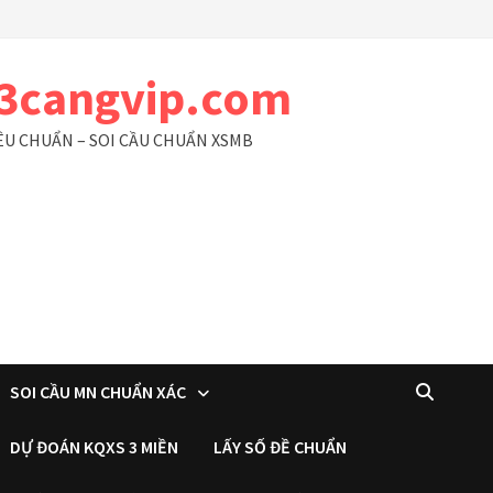
3cangvip.com
IÊU CHUẨN – SOI CẦU CHUẨN XSMB
SOI CẦU MN CHUẨN XÁC
DỰ ĐOÁN KQXS 3 MIỀN
LẤY SỐ ĐỀ CHUẨN