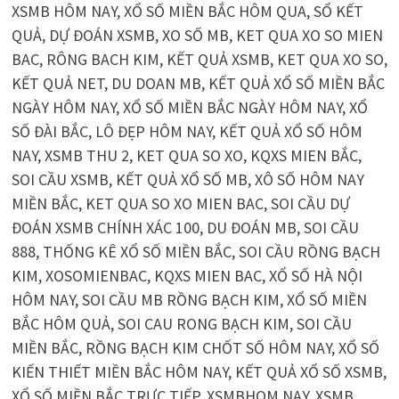
XSMB HÔM NAY, XỔ SỐ MIỀN BẮC HÔM QUA, SỔ KẾT
QUẢ, DỰ ĐOÁN XSMB, XO SỐ MB, KET QUA XO SO MIEN
BAC, RÔNG BACH KIM, KẾT QUẢ XSMB, KET QUA XO SO,
KẾT QUẢ NET, DU DOAN MB, KẾT QUẢ XỔ SỐ MIỀN BẮC
NGÀY HÔM NAY, XỔ SỐ MIỀN BẮC NGÀY HÔM NAY, XỔ
SỐ ĐÀI BẮC, LÔ ĐẸP HÔM NAY, KẾT QUẢ XỔ SỐ HÔM
NAY, XSMB THU 2, KET QUA SO XO, KQXS MIEN BẮC,
SOI CẦU XSMB, KẾT QUẢ XỔ SỐ MB, XÔ SỐ HÔM NAY
MIỀN BẮC, KET QUA SO XO MIEN BAC, SOI CẦU DỰ
ĐOÁN XSMB CHÍNH XÁC 100, DU ĐOÁN MB, SOI CẦU
888, THỐNG KÊ XỔ SỐ MIỀN BẮC, SOI CẦU RỒNG BẠCH
KIM, XOSOMIENBAC, KQXS MIEN BAC, XỔ SỐ HÀ NỘI
HÔM NAY, SOI CẦU MB RỒNG BẠCH KIM, XỔ SỐ MIỀN
BẮC HÔM QUẢ, SOI CAU RONG BẠCH KIM, SOI CẦU
MIỀN BẮC, RỒNG BẠCH KIM CHỐT SỐ HÔM NAY, XỔ SỐ
KIẾN THIẾT MIỀN BẮC HÔM NAY, KẾT QUẢ XỔ SỐ XSMB,
XỔ SỐ MIỀN BẮC TRỰC TIẾP, XSMBHOM NAY, XSMB