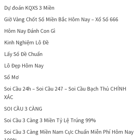
Dự đoán KQXS 3 Miền
Giờ Vàng Chốt Số Miền Bắc Hôm Nay – Xổ Số 666
Hôm Nay Đánh Con Gì
Kinh Nghiệm Lô Đề
Lấy Số Đề Chuẩn
Lô Đẹp Hôm Nay
Sổ Mơ
Soi Cầu 24h – Soi Cầu 247 – Soi Cầu Bạch Thủ CHÍNH
XÁC
SOI CẦU 3 CÀNG
Soi Cầu 3 Càng 3 Miền Tỷ Lệ Trúng 99%
Soi Cầu 3 Càng Miền Nam Cực Chuẩn Miễn Phí Hôm Nay