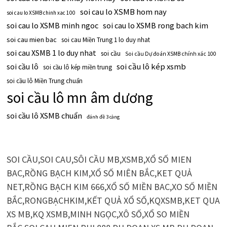
soi cau lo XSMB hom nay
soi cau lo XSMB chinh xac 100
soi cau lo XSMB minh ngoc
soi cau lo XSMB rong bach kim
soi cau mien bac
soi cau Miền Trung 1 lo duy nhat
soi cau XSMB 1 lo duy nhat
soi cầu
Soi cầu Dự đoán XSMB chính xác 100
soi cầu lô kép xsmb
soi cầu lô
soi cầu lô kép miền trung
soi cầu lô Miền Trung chuẩn
soi cầu lô mn âm dương
soi cầu lô XSMB chuẩn
đánh đề 3 càng
SOI CẦU,SOI CAU,SÔI CẦU MB,XSMB,XỔ SỐ MIEN
BAC,RỒNG BẠCH KIM,XỔ SỐ MIÊN BẮC,KET QUẢ
NET,RỒNG BẠCH KIM 666,XỔ SỐ MIỀN BAC,XO SỐ MIỀN
BẮC,RONGBẠCHKIM,KẾT QUẢ XỔ SỐ,KQXSMB,KET QUA
XS MB,KQ XSMB,MINH NGỌC,XÔ SỐ,XỔ SO MIỀN