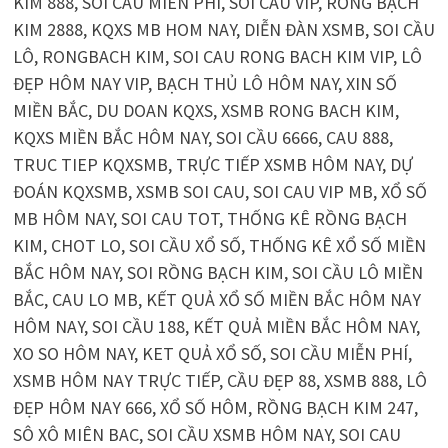
KIM 888, SOI CAU MIEN PHI, SOI CẦU VIP, RỒNG BẠCH
KIM 2888, KQXS MB HOM NAY, DIỄN ĐÀN XSMB, SOI CẦU
LÔ, RONGBACH KIM, SOI CAU RONG BACH KIM VIP, LÔ
ĐẸP HÔM NAY VIP, BẠCH THỦ LÔ HÔM NAY, XIN SỐ
MIỀN BẮC, DU DOAN KQXS, XSMB RONG BACH KIM,
KQXS MIỀN BẮC HÔM NAY, SOI CẦU 6666, CAU 888,
TRUC TIEP KQXSMB, TRỰC TIẾP XSMB HÔM NAY, DỰ
ĐOÁN KQXSMB, XSMB SOI CAU, SOI CAU VIP MB, XỔ SỐ
MB HÔM NAY, SOI CAU TOT, THỐNG KÊ RỒNG BẠCH
KIM, CHOT LO, SOI CẦU XỔ SỐ, THỐNG KÊ XỔ SỐ MIỀN
BẮC HÔM NAY, SOI RỒNG BẠCH KIM, SOI CẦU LÔ MIỀN
BẮC, CAU LO MB, KẾT QUẢ XỔ SỐ MIỀN BẮC HÔM NAY
HÔM NAY, SOI CẦU 188, KẾT QUẢ MIỀN BẮC HÔM NAY,
XO SO HÔM NAY, KET QUẢ XỔ SỐ, SOI CẦU MIỄN PHÍ,
XSMB HÔM NAY TRỰC TIẾP, CẦU ĐẸP 88, XSMB 888, LÔ
ĐẸP HÔM NAY 666, XỔ SỐ HÔM, RỒNG BẠCH KIM 247,
SÔ XÔ MIÊN BAC, SOI CẦU XSMB HÔM NAY, SOI CAU