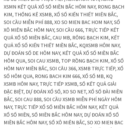
XSMN KẾT QUẢ XỔ SỐ MIỀN BẮC HÔM NAY, RONG BẠCH
KIM, THỐNG KÊ XSMB, XỔ SỐ KIẾN THIẾT MIÊN BẮC,
SOI CẦU MIỄN PHÍ 888, XO SO MIEN BAC HOM NAY, SỔ
XÔ MIÊN BẮC HÔM NAY, SOI CẦU 666, TRỰC TIẾP KẾT
QUẢ XỔ SỐ MIỀN BẮC, CAU MB, RÔNG BẠCH KIM, KẾT
QUẢ XỔ SỐ KIẾN THIẾT MIỀN BẮC, KQXSMB HÔM NAY,
DỰ ĐOÁN SỐ DE HÔM NAY, KẾT QUẢ XỔ SỐ MIỀN BẮC
HÔM QUA, SOI CAU XSMB, TOP RỒNG BẠCH KIM, XỔ SỐ
HÔM NAY MIỀN BẮC, SOI CÂU 366, XSMB TRỰC TIẾP, XỔ
SỐ HÔM QUA, RONG BACH KIM 666, XỔ SỐ MB, KQ
XSMB HÔM NAY, TRỰC TIẾP XSMB, SỐ KẾT QUẢ GIẢI
ĐẶC BIỆT, DỰ ĐOÁN XỔ SỐ, XO SO NET, XỔ SỐ ĐÀI MIỀN
BẮC, SOI CAU 888, SOI CẦU XSMB MIỄN PHÍ NGÀY HÔM
NAY, TRỰC TIẾP XỔ SỐ MIỀN BẮC HÔM NAY, KẾT QUẢ
XỔ SỐ MIỀN, SỐ MIỀN BẮC HÔM NAY, DỰ ĐOÁN XỔ SỐ
MIỀN BẮC HÔM NAY, SỔ XÔ MIÊN BẮC, SO XO MIEN BAC