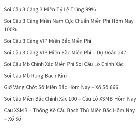
Soi Cầu 3 Càng 3 Miền Tỷ Lệ Trúng 99%
Soi Cầu 3 Càng Miền Nam Cực Chuẩn Miễn Phí Hôm Nay
100%
Soi Cầu 3 Càng VIP Miền Bắc Miễn Phí
Soi Cầu 3 Càng VIP Miền Bắc Miễn Phí – Dự Đoán 247
Soi Cầu Mb Chính Xác Miễn Phí Soi Cầu Lô Chính Xác
Soi Cau Mb Rong Bach Kim
Giờ Vàng Chốt Số Miền Bắc Hôm Nay – Xổ Số 666
Soi Cầu Miền Bắc Chính Xác 100 – Cầu Lô XSMB Hôm Nay
Cau XSMB – Thống Kê Cầu Bạch Thủ Miền Bắc Hôm Nay
– Xổ Số