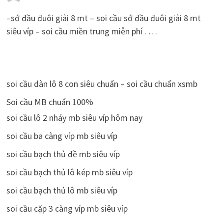
–sớ đầu đuôi giải 8 mt – soi cầu sớ đầu đuôi giải 8 mt
siêu víp – soi cầu miền trung miễn phí . …
soi cầu dàn lô 8 con siêu chuẩn – soi cầu chuẩn xsmb
Soi cầu MB chuẩn 100%
soi cầu lô 2 nháy mb siêu víp hôm nay
soi cầu ba càng víp mb siêu víp
soi cầu bạch thủ đề mb siêu víp
soi cầu bạch thủ lô kép mb siêu víp
soi cầu bạch thủ lô mb siêu víp
soi cầu cặp 3 càng víp mb siêu víp