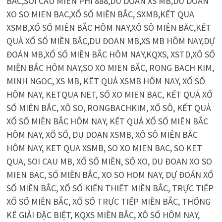
BẮC,SOI CAU MIEN PHI 888,DU DOAN XS MB,DU DOAN
XO SO MIEN BAC,XỔ SỐ MIỀN BẮC, SXMB,KẾT QUA
XSMB,XỔ SỐ MIÊN BẮC HÔM NAY,XÔ SÔ MIÊN BĂC,KẾT
QUẢ XỔ SỐ MIỀN BẮC,DU ĐOAN MB,XS MB HÔM NAY,DỰ
ĐOÁN MB,XỔ SỐ MIỀN BẮC HÔM NAY,KQXS, XSTD,XÔ SỐ
MIỀN BẮC HÔM NAY,SO XO MIEN BẮC, RONG BACH KIM,
MINH NGOC, XS MB, KÊT QUẢ XSMB HÔM NAY, XỔ SỐ
HÔM NAY, KETQUA NET, SỐ XO MIEN BAC, KẾT QUẢ XỔ
SỐ MIÊN BẮC, XÔ SO, RONGBACHKIM, XỔ SÔ, KẾT QUẢ
XỔ SỐ MIỀN BẮC HÔM NAY, KẾT QUẢ XỔ SỐ MIÊN BẮC
HÔM NAY, XỔ SỐ, DU DOAN XSMB, XÔ SÔ MIÊN BĂC
HÔM NAY, KET QUA XSMB, SO XO MIEN BAC, SO KET
QUA, SOI CAU MB, XỔ SỐ MIỀN, SỐ XO, DU ĐOAN XO SO
MIEN BAC, SỐ MIỀN BẮC, XO SO HOM NAY, DỰ ĐOÁN XỔ
SỐ MIỀN BẮC, XỔ SỐ KIẾN THIẾT MIỀN BẮC, TRỰC TIẾP
XỔ SỐ MIỀN BẮC, XỔ SỐ TRỰC TIẾP MIỀN BẮC, THỐNG
KÊ GIẢI ĐẶC BIỆT, KQXS MIỀN BẮC, XÔ SỐ HÔM NAY,