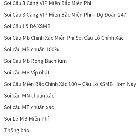
Soi Cầu 3 Càng VIP Miền Bắc Miễn Phí
Soi Cầu 3 Càng VIP Miền Bắc Miễn Phí – Dự Đoán 247
Soi Cầu Lô Đề XSMB
Soi Cầu Mb Chính Xác Miễn Phí Soi Cầu Lô Chính Xác
Soi cầu MB chuẩn 100%
Soi Cau Mb Rong Bach Kim
Soi cầu MB Víp nhất
Soi Cầu Miền Bắc Chính Xác 100 – Cầu Lô XSMB Hôm Nay
Soi cầu MN chuẩn xác
Soi cầu MT chuẩn xác
Soi Lô MB Miễn Phí
Thông báo