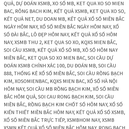
QUẢ, DỰ ĐOÁN XSMB, XO SỐ MB, KET QUA XO SO MIEN
BAC, RÔNG BACH KIM, KẾT QUẢ XSMB, KET QUA XO SO,
KẾT QUẢ NET, DU DOAN MB, KẾT QUẢ XỔ SỐ MIỀN BẮC
NGÀY HÔM NAY, XỔ SỐ MIỀN BẮC NGÀY HÔM NAY, XỔ
SỐ ĐÀI BẮC, LÔ ĐẸP HÔM NAY, KẾT QUẢ XỔ SỐ HÔM
NAY, XSMB THU 2, KET QUA SO XO, KQXS MIEN BẮC,
SOI CẦU XSMB, KẾT QUẢ XỔ SỐ MB, XÔ SỐ HÔM NAY
MIỀN BẮC, KET QUA SO XO MIEN BAC, SOI CẦU DỰ
ĐOÁN XSMB CHÍNH XÁC 100, DU ĐOÁN MB, SOI CẦU
888, THỐNG KÊ XỔ SỐ MIỀN BẮC, SOI CẦU RỒNG BẠCH
KIM, XOSOMIENBAC, KQXS MIEN BAC, XỔ SỐ HÀ NỘI
HÔM NAY, SOI CẦU MB RỒNG BẠCH KIM, XỔ SỐ MIỀN
BẮC HÔM QUẢ, SOI CAU RONG BẠCH KIM, SOI CẦU
MIỀN BẮC, RỒNG BẠCH KIM CHỐT SỐ HÔM NAY, XỔ SỐ
KIẾN THIẾT MIỀN BẮC HÔM NAY, KẾT QUẢ XỔ SỐ XSMB,
XỔ SỐ MIỀN BẮC TRỰC TIẾP, XSMBHOM NAY, XSMB
XSMN KẾT QUẢ XỔ SỐ MIỀN BẮC HÔM NAY, RONG BẠCH