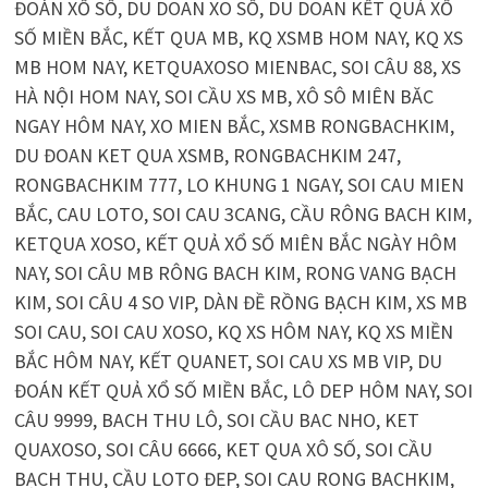
ĐOÁN XỔ SỐ, DU DOAN XO SỐ, DU DOAN KẾT QUẢ XỔ
SỐ MIỀN BẮC, KẾT QUA MB, KQ XSMB HOM NAY, KQ XS
MB HOM NAY, KETQUAXOSO MIENBAC, SOI CÂU 88, XS
HÀ NỘI HOM NAY, SOI CẦU XS MB, XÔ SÔ MIÊN BĂC
NGAY HÔM NAY, XO MIEN BẮC, XSMB RONGBACHKIM,
DU ĐOAN KET QUA XSMB, RONGBACHKIM 247,
RONGBACHKIM 777, LO KHUNG 1 NGAY, SOI CAU MIEN
BẮC, CAU LOTO, SOI CAU 3CANG, CẦU RÔNG BACH KIM,
KETQUA XOSO, KẾT QUẢ XỔ SỐ MIÊN BẮC NGÀY HÔM
NAY, SOI CÂU MB RÔNG BACH KIM, RONG VANG BẠCH
KIM, SOI CÂU 4 SO VIP, DÀN ĐỀ RỒNG BẠCH KIM, XS MB
SOI CAU, SOI CAU XOSO, KQ XS HÔM NAY, KQ XS MIỀN
BẮC HÔM NAY, KẾT QUANET, SOI CAU XS MB VIP, DU
ĐOÁN KẾT QUẢ XỔ SỐ MIỀN BẮC, LÔ DEP HÔM NAY, SOI
CÂU 9999, BACH THU LÔ, SOI CẦU BAC NHO, KET
QUAXOSO, SOI CÂU 6666, KET QUA XÔ SỐ, SOI CẦU
BẠCH THU, CẦU LOTO ĐẸP, SOI CAU RONG BACHKIM,