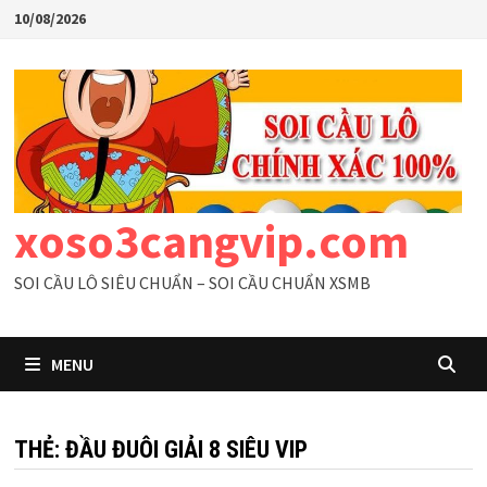
Skip
10/08/2026
to
content
xoso3cangvip.com
SOI CẦU LÔ SIÊU CHUẨN – SOI CẦU CHUẨN XSMB
MENU
THẺ:
ĐẦU ĐUÔI GIẢI 8 SIÊU VIP