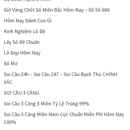
Giờ Vàng Chốt Số Miền Bắc Hôm Nay – Xổ Số 666
Hôm Nay Đánh Con Gì
Kinh Nghiệm Lô Đề
Lấy Số Đề Chuẩn
Lô Đẹp Hôm Nay
Sổ Mơ
Soi Cầu 24h – Soi Cầu 247 – Soi Cầu Bạch Thủ CHÍNH
XÁC
SOI CẦU 3 CÀNG
Soi Cầu 3 Càng 3 Miền Tỷ Lệ Trúng 99%
Soi Cầu 3 Càng Miền Nam Cực Chuẩn Miễn Phí Hôm Nay
100%