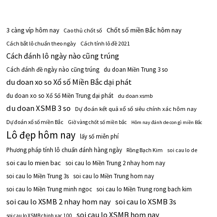
Chốt số miền Bắc hôm nay
3 càng víp hôm nay
Cao thủ chốt số
Cách bắt lô chuẩn theo ngày
Cách tính lô đề 2021
Cách đánh lô ngày nào cũng trúng
Cách đánh đề ngày nào cũng trúng
du doan Miền Trung 3 so
du doan xo so Xổ số Miền Bắc dại phát
du doan xo so Xổ Số Miền Trung dại phát
du doan xsmb
du doan XSMB 3 so
Dự đoán kết quả xổ số siêu chính xác hôm nay
Dự đoán xổ số miền Bắc
Giờ vàng chốt số miền bắc
Hôm nay đánh de con gì miền Bắc
Lô đẹp hôm nay
lấy số miễn phí
Phương pháp tính lô chuẩn đánh hàng ngày
Rồng Bạch Kim
soi cau lo de
soi cau lo mien bac
soi cau lo Miền Trung 2 nhay hom nay
soi cau lo Miền Trung 3s
soi cau lo Miền Trung hom nay
soi cau lo Miền Trung minh ngoc
soi cau lo Miền Trung rong bach kim
soi cau lo XSMB 2 nhay hom nay
soi cau lo XSMB 3s
soi cau lo XSMB hom nay
soi cau lo XSMB chinh xac 100