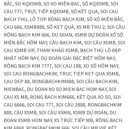
BẮC, SO KQXSMB, SO XO MIÊN BAC, SỐ KQXSMB, SOI
CẦU 777, TRỰC TIẾP KQXSMB, SỔ KẾT QUA, SOI CAU
BACH THU, LÔ TOP RỒNG BẠCH KIM, SÔ XÔ MIÊN BẮC,
CAU 666, XSMB888, SỔ KET QUẢ, XS MB THU 2, SOI CẦU
RỒNG BẠCH KIM 666, DU DOAN, XSMB DỰ ĐOÁN XỔ SỐ
MIỀN BẮC HÔM NAY, CẦU BẠCH KIM, SOI CÂU XSMB, SOI
CAU XSMB VIP, THAM KHẢO XSMB, BẠCH THỦ LÔ ĐẸP
NHẤT HÔM NAY, DỰ ĐOÁN GIẢI ĐẶC BIỆT HÔM NAY,
RỒNG BẠCH KIM 7777, SOI CAU 188, XO SỐ HÔM NAY,
SOI CAU RONGBACHKIM, TRUC TIEP KET QUA XSMB,
CAU DEP 88, RONGBACHKIM888, SOI CẦU BACH KIM,
MIENBAC, DU DOAN XO SO MIEN BAC HOM NAY, SOI
CAU XS MB, RONG BACH KIM666, KẾT QUA XO SO, SOI
CAU 6666, SOI CAU 777, SOI CẦU 2888, RONGBACHKIM
888, CẦU XSMB, SOI CẦU XSMN, XSMB DỰ ĐOÁN, DU
ĐOAN XSMB HOM NAY, XS TRỰC TIẾP MB, RỒNG BẠCH
KIM 6868, RONGBACHKIM 666, SOI CẦU MB VIP, KẾT