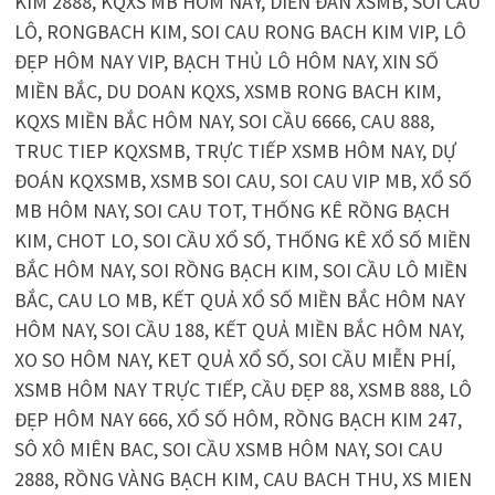
KIM 2888, KQXS MB HOM NAY, DIỄN ĐÀN XSMB, SOI CẦU
LÔ, RONGBACH KIM, SOI CAU RONG BACH KIM VIP, LÔ
ĐẸP HÔM NAY VIP, BẠCH THỦ LÔ HÔM NAY, XIN SỐ
MIỀN BẮC, DU DOAN KQXS, XSMB RONG BACH KIM,
KQXS MIỀN BẮC HÔM NAY, SOI CẦU 6666, CAU 888,
TRUC TIEP KQXSMB, TRỰC TIẾP XSMB HÔM NAY, DỰ
ĐOÁN KQXSMB, XSMB SOI CAU, SOI CAU VIP MB, XỔ SỐ
MB HÔM NAY, SOI CAU TOT, THỐNG KÊ RỒNG BẠCH
KIM, CHOT LO, SOI CẦU XỔ SỐ, THỐNG KÊ XỔ SỐ MIỀN
BẮC HÔM NAY, SOI RỒNG BẠCH KIM, SOI CẦU LÔ MIỀN
BẮC, CAU LO MB, KẾT QUẢ XỔ SỐ MIỀN BẮC HÔM NAY
HÔM NAY, SOI CẦU 188, KẾT QUẢ MIỀN BẮC HÔM NAY,
XO SO HÔM NAY, KET QUẢ XỔ SỐ, SOI CẦU MIỄN PHÍ,
XSMB HÔM NAY TRỰC TIẾP, CẦU ĐẸP 88, XSMB 888, LÔ
ĐẸP HÔM NAY 666, XỔ SỐ HÔM, RỒNG BẠCH KIM 247,
SÔ XÔ MIÊN BAC, SOI CẦU XSMB HÔM NAY, SOI CAU
2888, RỒNG VÀNG BẠCH KIM, CAU BACH THU, XS MIEN