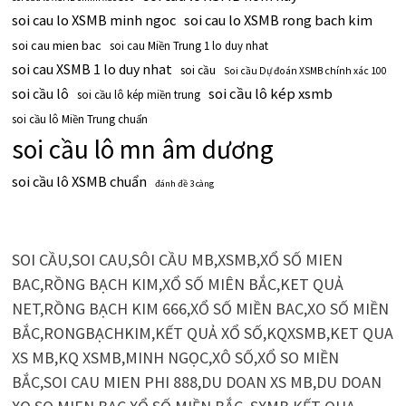
soi cau lo XSMB minh ngoc
soi cau lo XSMB rong bach kim
soi cau mien bac
soi cau Miền Trung 1 lo duy nhat
soi cau XSMB 1 lo duy nhat
soi cầu
Soi cầu Dự đoán XSMB chính xác 100
soi cầu lô kép xsmb
soi cầu lô
soi cầu lô kép miền trung
soi cầu lô Miền Trung chuẩn
soi cầu lô mn âm dương
soi cầu lô XSMB chuẩn
đánh đề 3 càng
SOI CẦU,SOI CAU,SÔI CẦU MB,XSMB,XỔ SỐ MIEN
BAC,RỒNG BẠCH KIM,XỔ SỐ MIÊN BẮC,KET QUẢ
NET,RỒNG BẠCH KIM 666,XỔ SỐ MIỀN BAC,XO SỐ MIỀN
BẮC,RONGBẠCHKIM,KẾT QUẢ XỔ SỐ,KQXSMB,KET QUA
XS MB,KQ XSMB,MINH NGỌC,XÔ SỐ,XỔ SO MIỀN
BẮC,SOI CAU MIEN PHI 888,DU DOAN XS MB,DU DOAN