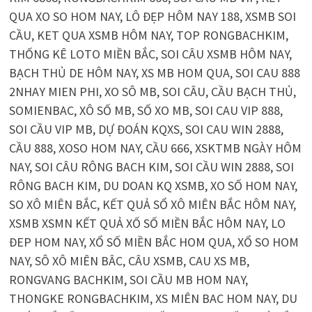
QUA XO SO HOM NAY, LÔ ĐẸP HÔM NAY 188, XSMB SOI
CẦU, KET QUA XSMB HÔM NAY, TOP RONGBACHKIM,
THỐNG KÊ LOTO MIỀN BẮC, SOI CÂU XSMB HÔM NAY,
BẠCH THỦ DE HÔM NAY, XS MB HOM QUA, SOI CAU 888
2NHAY MIEN PHI, XO SÔ MB, SOI CÂU, CẦU BẠCH THỦ,
SOMIENBAC, XÔ SỐ MB, SỐ XO MB, SOI CAU VIP 888,
SOI CẦU VIP MB, DỰ ĐOÁN KQXS, SOI CAU WIN 2888,
CẦU 888, XOSO HOM NAY, CẦU 666, XSKTMB NGÀY HÔM
NAY, SOI CÂU RÔNG BACH KIM, SOI CẦU WIN 2888, SOI
RÔNG BACH KIM, DU DOAN KQ XSMB, XO SỐ HOM NAY,
SO XÔ MIÊN BẮC, KẾT QUẢ SỔ XÔ MIÊN BẮC HÔM NAY,
XSMB XSMN KẾT QUẢ XỐ SỐ MIỀN BẮC HÔM NAY, LO
ĐEP HOM NAY, XỔ SỐ MIỀN BẮC HOM QUA, XỔ SO HOM
NAY, SÔ XÔ MIÊN BÂC, CÂU XSMB, CAU XS MB,
RONGVANG BACHKIM, SOI CẦU MB HOM NAY,
THONGKE RONGBACHKIM, XS MIÊN BAC HOM NAY, DU