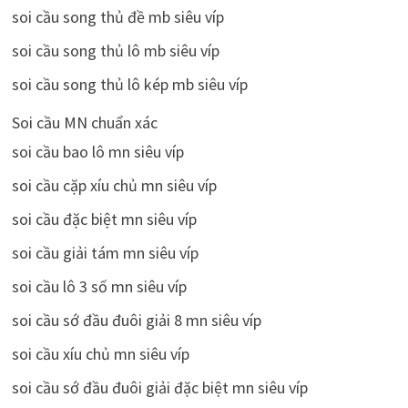
soi cầu song thủ đề mb siêu víp
soi cầu song thủ lô mb siêu víp
soi cầu song thủ lô kép mb siêu víp
Soi cầu MN chuẩn xác
soi cầu bao lô mn siêu víp
soi cầu cặp xíu chủ mn siêu víp
soi cầu đặc biệt mn siêu víp
soi cầu giải tám mn siêu víp
soi cầu lô 3 số mn siêu víp
soi cầu sớ đầu đuôi giải 8 mn siêu víp
soi cầu xíu chủ mn siêu víp
soi cầu sớ đầu đuôi giải đặc biệt mn siêu víp