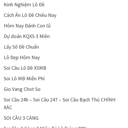
Kinh Nghiệm Lô Đề
Cách Ăn Lô Đề Chiều Nay
Hôm Nay Đánh Con Gì
Dự đoán KQXS 3 Miền
Lấy Số Đề Chuẩn
Lô Đẹp Hôm Nay
Soi Cầu Lô Đề XSMB
Soi Lô MB Miễn Phí
Gio Vang Chot So
Soi Cầu 24h – Soi Cầu 247 – Soi Cầu Bạch Thủ CHÍNH
XÁC
SOI CẦU 3 CÀNG