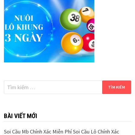
Tìm
kiếm
cho:
BÀI VIẾT MỚI
Soi Cầu Mb Chính Xác Miễn Phí Soi Cầu Lô Chính Xác