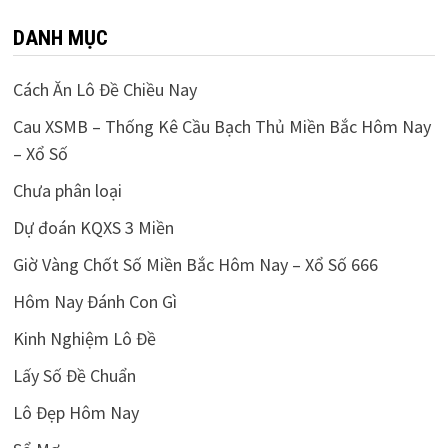
DANH MỤC
Cách Ăn Lô Đề Chiều Nay
Cau XSMB – Thống Kê Cầu Bạch Thủ Miền Bắc Hôm Nay
– Xổ Số
Chưa phân loại
Dự đoán KQXS 3 Miền
Giờ Vàng Chốt Số Miền Bắc Hôm Nay – Xổ Số 666
Hôm Nay Đánh Con Gì
Kinh Nghiệm Lô Đề
Lấy Số Đề Chuẩn
Lô Đẹp Hôm Nay