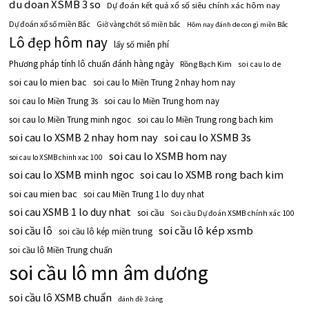
du doan XSMB 3 so
Dự đoán kết quả xổ số siêu chính xác hôm nay
Dự đoán xổ số miền Bắc
Giờ vàng chốt số miền bắc
Hôm nay đánh de con gì miền Bắc
Lô đẹp hôm nay
lấy số miễn phí
Phương pháp tính lô chuẩn đánh hàng ngày
Rồng Bạch Kim
soi cau lo de
soi cau lo mien bac
soi cau lo Miền Trung 2 nhay hom nay
soi cau lo Miền Trung 3s
soi cau lo Miền Trung hom nay
soi cau lo Miền Trung minh ngoc
soi cau lo Miền Trung rong bach kim
soi cau lo XSMB 2 nhay hom nay
soi cau lo XSMB 3s
soi cau lo XSMB hom nay
soi cau lo XSMB chinh xac 100
soi cau lo XSMB minh ngoc
soi cau lo XSMB rong bach kim
soi cau mien bac
soi cau Miền Trung 1 lo duy nhat
soi cau XSMB 1 lo duy nhat
soi cầu
Soi cầu Dự đoán XSMB chính xác 100
soi cầu lô kép xsmb
soi cầu lô
soi cầu lô kép miền trung
soi cầu lô Miền Trung chuẩn
soi cầu lô mn âm dương
soi cầu lô XSMB chuẩn
đánh đề 3 càng