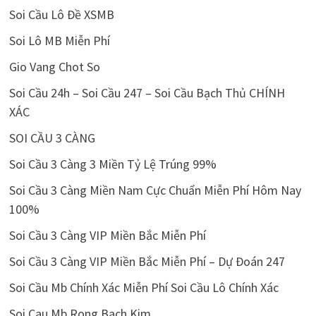
Soi Cầu Lô Đề XSMB
Soi Lô MB Miễn Phí
Gio Vang Chot So
Soi Cầu 24h – Soi Cầu 247 – Soi Cầu Bạch Thủ CHÍNH
XÁC
SOI CẦU 3 CÀNG
Soi Cầu 3 Càng 3 Miền Tỷ Lệ Trúng 99%
Soi Cầu 3 Càng Miền Nam Cực Chuẩn Miễn Phí Hôm Nay
100%
Soi Cầu 3 Càng VIP Miền Bắc Miễn Phí
Soi Cầu 3 Càng VIP Miền Bắc Miễn Phí – Dự Đoán 247
Soi Cầu Mb Chính Xác Miễn Phí Soi Cầu Lô Chính Xác
Soi Cau Mb Rong Bach Kim