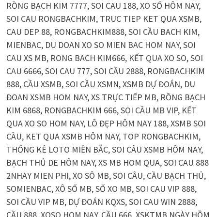
RỒNG BẠCH KIM 7777, SOI CAU 188, XO SỐ HÔM NAY,
SOI CAU RONGBACHKIM, TRUC TIEP KET QUA XSMB,
CAU DEP 88, RONGBACHKIM888, SOI CẦU BACH KIM,
MIENBAC, DU DOAN XO SO MIEN BAC HOM NAY, SOI
CAU XS MB, RONG BACH KIM666, KẾT QUA XO SO, SOI
CAU 6666, SOI CAU 777, SOI CẦU 2888, RONGBACHKIM
888, CẦU XSMB, SOI CẦU XSMN, XSMB DỰ ĐOÁN, DU
ĐOAN XSMB HOM NAY, XS TRỰC TIẾP MB, RỒNG BẠCH
KIM 6868, RONGBACHKIM 666, SOI CẦU MB VIP, KẾT
QUA XO SO HOM NAY, LÔ ĐẸP HÔM NAY 188, XSMB SOI
CẦU, KET QUA XSMB HÔM NAY, TOP RONGBACHKIM,
THỐNG KÊ LOTO MIỀN BẮC, SOI CÂU XSMB HÔM NAY,
BẠCH THỦ DE HÔM NAY, XS MB HOM QUA, SOI CAU 888
2NHAY MIEN PHI, XO SÔ MB, SOI CÂU, CẦU BẠCH THỦ,
SOMIENBAC, XÔ SỐ MB, SỐ XO MB, SOI CAU VIP 888,
SOI CẦU VIP MB, DỰ ĐOÁN KQXS, SOI CAU WIN 2888,
CẦU 888, XOSO HOM NAY, CẦU 666, XSKTMB NGÀY HÔM