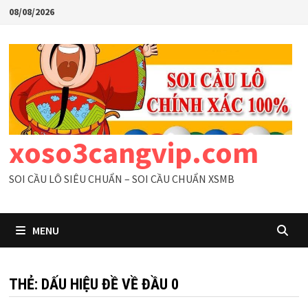
Skip
08/08/2026
to
content
xoso3cangvip.com
SOI CẦU LÔ SIÊU CHUẨN – SOI CẦU CHUẨN XSMB
MENU
THẺ:
DẤU HIỆU ĐỀ VỀ ĐẦU 0