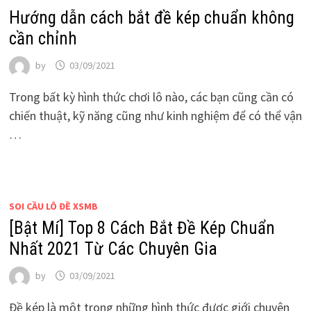
Hướng dẫn cách bắt đề kép chuẩn không
cần chỉnh
by
03/09/2021
Trong bất kỳ hình thức chơi lô nào, các bạn cũng cần có
chiến thuật, kỹ năng cũng như kinh nghiệm để có thể vận
…
SOI CẦU LÔ ĐỀ XSMB
[Bật Mí] Top 8 Cách Bắt Đề Kép Chuẩn
Nhất 2021 Từ Các Chuyên Gia
by
03/09/2021
Đề kép là một trong những hình thức được giới chuyên