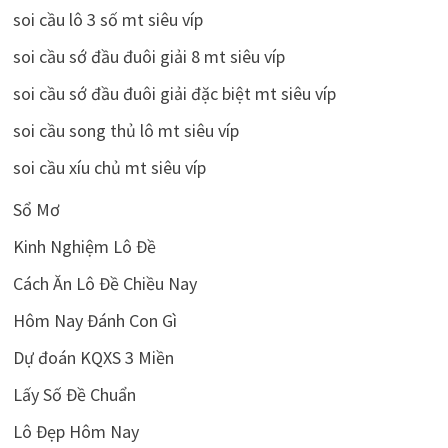
soi cầu lô 3 số mt siêu víp
soi cầu sớ đầu đuôi giải 8 mt siêu víp
soi cầu sớ đầu đuôi giải đặc biệt mt siêu víp
soi cầu song thủ lô mt siêu víp
soi cầu xíu chủ mt siêu víp
Sổ Mơ
Kinh Nghiệm Lô Đề
Cách Ăn Lô Đề Chiều Nay
Hôm Nay Đánh Con Gì
Dự đoán KQXS 3 Miền
Lấy Số Đề Chuẩn
Lô Đẹp Hôm Nay