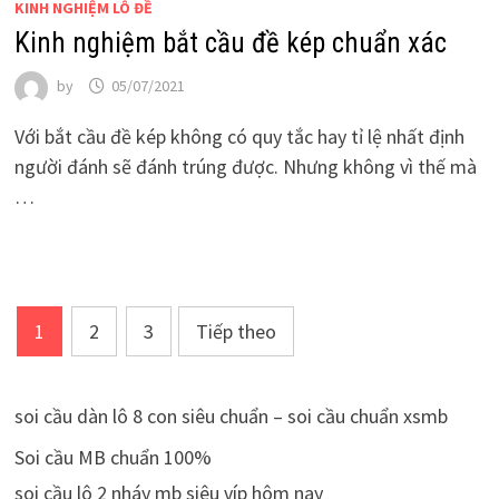
KINH NGHIỆM LÔ ĐỀ
Kinh nghiệm bắt cầu đề kép chuẩn xác
by
05/07/2021
Với bắt cầu đề kép không có quy tắc hay tỉ lệ nhất định
người đánh sẽ đánh trúng được. Nhưng không vì thế mà
…
Phân
1
2
3
Tiếp theo
trang
bài
soi cầu dàn lô 8 con siêu chuẩn – soi cầu chuẩn xsmb
viết
Soi cầu MB chuẩn 100%
soi cầu lô 2 nháy mb siêu víp hôm nay