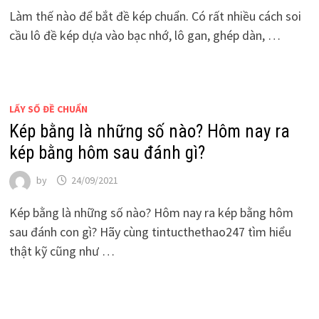
Làm thế nào để bắt đề kép chuẩn. Có rất nhiều cách soi
cầu lô đề kép dựa vào bạc nhớ, lô gan, ghép dàn, …
LẤY SỐ ĐỀ CHUẨN
Kép bằng là những số nào? Hôm nay ra
kép bằng hôm sau đánh gì?
by
24/09/2021
Kép bằng là những số nào? Hôm nay ra kép bằng hôm
sau đánh con gì? Hãy cùng tintucthethao247 tìm hiểu
thật kỹ cũng như …