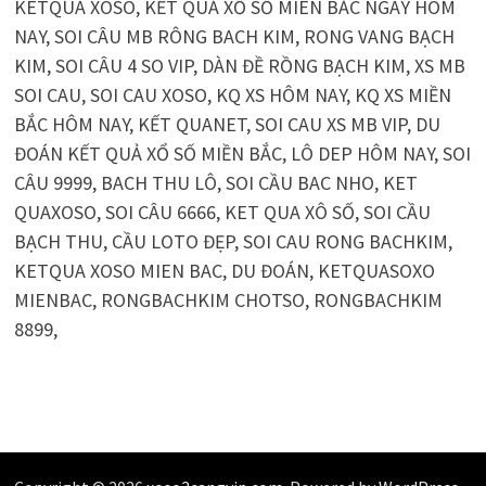
KETQUA XOSO, KẾT QUẢ XỔ SỐ MIÊN BẮC NGÀY HÔM
NAY, SOI CÂU MB RÔNG BACH KIM, RONG VANG BẠCH
KIM, SOI CÂU 4 SO VIP, DÀN ĐỀ RỒNG BẠCH KIM, XS MB
SOI CAU, SOI CAU XOSO, KQ XS HÔM NAY, KQ XS MIỀN
BẮC HÔM NAY, KẾT QUANET, SOI CAU XS MB VIP, DU
ĐOÁN KẾT QUẢ XỔ SỐ MIỀN BẮC, LÔ DEP HÔM NAY, SOI
CÂU 9999, BACH THU LÔ, SOI CẦU BAC NHO, KET
QUAXOSO, SOI CÂU 6666, KET QUA XÔ SỐ, SOI CẦU
BẠCH THU, CẦU LOTO ĐẸP, SOI CAU RONG BACHKIM,
KETQUA XOSO MIEN BAC, DU ĐOÁN, KETQUASOXO
MIENBAC, RONGBACHKIM CHOTSO, RONGBACHKIM
8899,