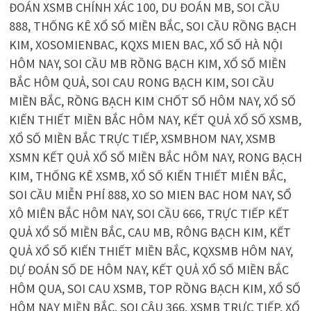
ĐOÁN XSMB CHÍNH XÁC 100, DU ĐOÁN MB, SOI CẦU
888, THỐNG KÊ XỔ SỐ MIỀN BẮC, SOI CẦU RỒNG BẠCH
KIM, XOSOMIENBAC, KQXS MIEN BAC, XỔ SỐ HÀ NỘI
HÔM NAY, SOI CẦU MB RỒNG BẠCH KIM, XỔ SỐ MIỀN
BẮC HÔM QUẢ, SOI CAU RONG BẠCH KIM, SOI CẦU
MIỀN BẮC, RỒNG BẠCH KIM CHỐT SỐ HÔM NAY, XỔ SỐ
KIẾN THIẾT MIỀN BẮC HÔM NAY, KẾT QUẢ XỔ SỐ XSMB,
XỔ SỐ MIỀN BẮC TRỰC TIẾP, XSMBHOM NAY, XSMB
XSMN KẾT QUẢ XỔ SỐ MIỀN BẮC HÔM NAY, RONG BẠCH
KIM, THỐNG KÊ XSMB, XỔ SỐ KIẾN THIẾT MIÊN BẮC,
SOI CẦU MIỄN PHÍ 888, XO SO MIEN BAC HOM NAY, SỔ
XÔ MIÊN BẮC HÔM NAY, SOI CẦU 666, TRỰC TIẾP KẾT
QUẢ XỔ SỐ MIỀN BẮC, CAU MB, RÔNG BẠCH KIM, KẾT
QUẢ XỔ SỐ KIẾN THIẾT MIỀN BẮC, KQXSMB HÔM NAY,
DỰ ĐOÁN SỐ DE HÔM NAY, KẾT QUẢ XỔ SỐ MIỀN BẮC
HÔM QUA, SOI CAU XSMB, TOP RỒNG BẠCH KIM, XỔ SỐ
HÔM NAY MIỀN BẮC, SOI CÂU 366, XSMB TRỰC TIẾP, XỔ