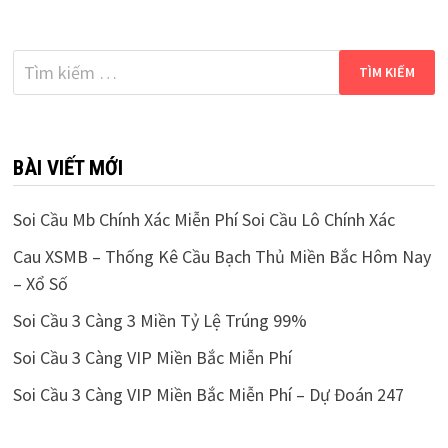
Tìm
kiếm
cho:
BÀI VIẾT MỚI
Soi Cầu Mb Chính Xác Miễn Phí Soi Cầu Lô Chính Xác
Cau XSMB – Thống Kê Cầu Bạch Thủ Miền Bắc Hôm Nay
– Xổ Số
Soi Cầu 3 Càng 3 Miền Tỷ Lệ Trúng 99%
Soi Cầu 3 Càng VIP Miền Bắc Miễn Phí
Soi Cầu 3 Càng VIP Miền Bắc Miễn Phí – Dự Đoán 247