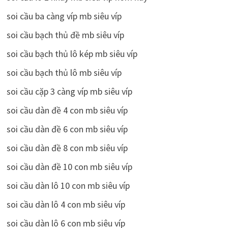
soi cầu ba càng víp mb siêu víp
soi cầu bạch thủ đề mb siêu víp
soi cầu bạch thủ lô kép mb siêu víp
soi cầu bạch thủ lô mb siêu víp
soi cầu cặp 3 càng víp mb siêu víp
soi cầu dàn đề 4 con mb siêu víp
soi cầu dàn đề 6 con mb siêu víp
soi cầu dàn đề 8 con mb siêu víp
soi cầu dàn đề 10 con mb siêu víp
soi cầu dàn lô 10 con mb siêu víp
soi cầu dàn lô 4 con mb siêu víp
soi cầu dàn lô 6 con mb siêu víp