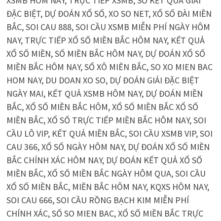
XSMB HÔM NAY, TRỰC TIẾP XSMB, SỐ KẾT QUẢ GIẢI
ĐẶC BIỆT, DỰ ĐOÁN XỔ SỐ, XO SO NET, XỔ SỐ ĐÀI MIỀN
BẮC, SOI CAU 888, SOI CẦU XSMB MIỄN PHÍ NGÀY HÔM
NAY, TRỰC TIẾP XỔ SỐ MIỀN BẮC HÔM NAY, KẾT QUẢ
XỔ SỐ MIỀN, SỐ MIỀN BẮC HÔM NAY, DỰ ĐOÁN XỔ SỐ
MIỀN BẮC HÔM NAY, SỔ XÔ MIÊN BẮC, SO XO MIEN BAC
HOM NAY, DU DOAN XO SO, DỰ ĐOÁN GIẢI ĐẶC BIỆT
NGÀY MAI, KẾT QUẢ XSMB HÔM NAY, DỰ ĐOÁN MIỀN
BẮC, XỔ SỐ MIỀN BẮC HÔM, XỔ SỐ MIỀN BẮC XỔ SỐ
MIỀN BẮC, XỔ SỐ TRỰC TIẾP MIỀN BẮC HÔM NAY, SOI
CẦU LÔ VIP, KẾT QUẢ MIỀN BẮC, SOI CẦU XSMB VIP, SOI
CAU 366, XỔ SỐ NGÀY HÔM NAY, DỰ ĐOÁN XỔ SỐ MIỀN
BẮC CHÍNH XÁC HÔM NAY, DỰ ĐOÁN KẾT QUẢ XỔ SỐ
MIỀN BẮC, XỔ SỐ MIỀN BẮC NGÀY HÔM QUA, SOI CẦU
XỔ SỐ MIỀN BẮC, MIỀN BẮC HÔM NAY, KQXS HÔM NAY,
SOI CAU 666, SOI CẦU RỒNG BẠCH KIM MIỄN PHÍ
CHÍNH XÁC, SỐ SO MIEN BAC, XỔ SỐ MIỀN BẮC TRỰC