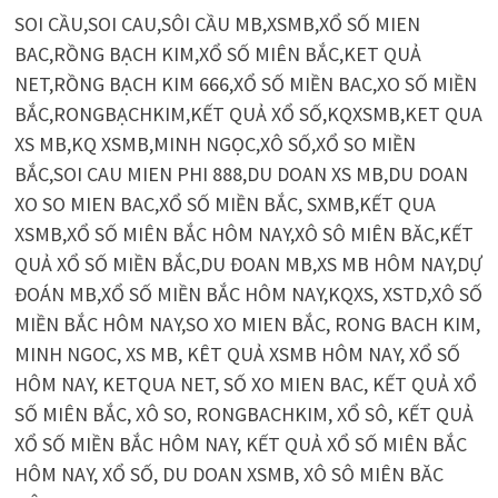
SOI CẦU,SOI CAU,SÔI CẦU MB,XSMB,XỔ SỐ MIEN
BAC,RỒNG BẠCH KIM,XỔ SỐ MIÊN BẮC,KET QUẢ
NET,RỒNG BẠCH KIM 666,XỔ SỐ MIỀN BAC,XO SỐ MIỀN
BẮC,RONGBẠCHKIM,KẾT QUẢ XỔ SỐ,KQXSMB,KET QUA
XS MB,KQ XSMB,MINH NGỌC,XÔ SỐ,XỔ SO MIỀN
BẮC,SOI CAU MIEN PHI 888,DU DOAN XS MB,DU DOAN
XO SO MIEN BAC,XỔ SỐ MIỀN BẮC, SXMB,KẾT QUA
XSMB,XỔ SỐ MIÊN BẮC HÔM NAY,XÔ SÔ MIÊN BĂC,KẾT
QUẢ XỔ SỐ MIỀN BẮC,DU ĐOAN MB,XS MB HÔM NAY,DỰ
ĐOÁN MB,XỔ SỐ MIỀN BẮC HÔM NAY,KQXS, XSTD,XÔ SỐ
MIỀN BẮC HÔM NAY,SO XO MIEN BẮC, RONG BACH KIM,
MINH NGOC, XS MB, KÊT QUẢ XSMB HÔM NAY, XỔ SỐ
HÔM NAY, KETQUA NET, SỐ XO MIEN BAC, KẾT QUẢ XỔ
SỐ MIÊN BẮC, XÔ SO, RONGBACHKIM, XỔ SÔ, KẾT QUẢ
XỔ SỐ MIỀN BẮC HÔM NAY, KẾT QUẢ XỔ SỐ MIÊN BẮC
HÔM NAY, XỔ SỐ, DU DOAN XSMB, XÔ SÔ MIÊN BĂC