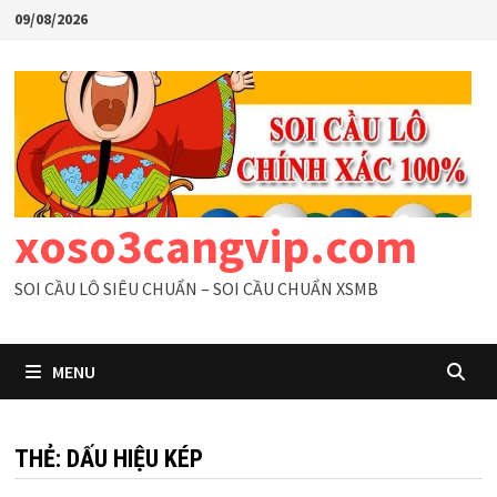
Skip
09/08/2026
to
content
xoso3cangvip.com
SOI CẦU LÔ SIÊU CHUẨN – SOI CẦU CHUẨN XSMB
MENU
THẺ:
DẤU HIỆU KÉP