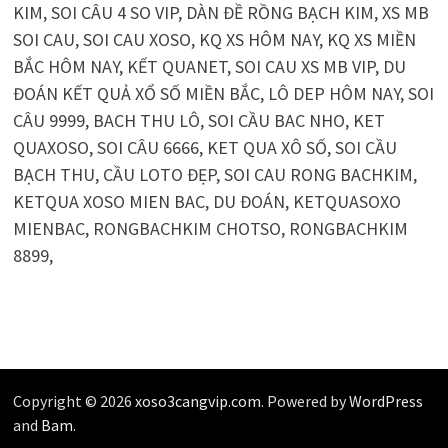
KIM, SOI CÂU 4 SO VIP, DÀN ĐỀ RỒNG BẠCH KIM, XS MB
SOI CAU, SOI CAU XOSO, KQ XS HÔM NAY, KQ XS MIỀN
BẮC HÔM NAY, KẾT QUANET, SOI CAU XS MB VIP, DU
ĐOÁN KẾT QUẢ XỔ SỐ MIỀN BẮC, LÔ DEP HÔM NAY, SOI
CÂU 9999, BACH THU LÔ, SOI CẦU BAC NHO, KET
QUAXOSO, SOI CÂU 6666, KET QUA XÔ SỐ, SOI CẦU
BẠCH THU, CẦU LOTO ĐẸP, SOI CAU RONG BACHKIM,
KETQUA XOSO MIEN BAC, DU ĐOÁN, KETQUASOXO
MIENBAC, RONGBACHKIM CHOTSO, RONGBACHKIM
8899,
Copyright © 2026
xoso3cangvip.com
. Powered by
WordPress
and
Bam
.