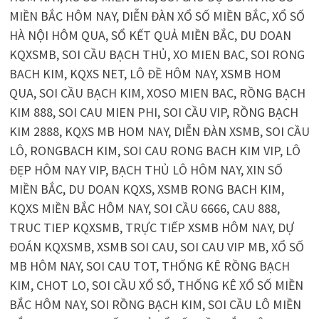
MIỀN BẮC HÔM NAY, DIỄN ĐÀN XỔ SỐ MIỀN BẮC, XỔ SỐ
HÀ NỘI HÔM QUA, SỔ KẾT QUẢ MIỀN BẮC, DU DOAN
KQXSMB, SOI CẦU BẠCH THỦ, XO MIEN BAC, SOI RONG
BACH KIM, KQXS NET, LÔ ĐỀ HÔM NAY, XSMB HOM
QUA, SOI CẦU BẠCH KIM, XOSO MIEN BAC, RỒNG BẠCH
KIM 888, SOI CAU MIEN PHI, SOI CẦU VIP, RỒNG BẠCH
KIM 2888, KQXS MB HOM NAY, DIỄN ĐÀN XSMB, SOI CẦU
LÔ, RONGBACH KIM, SOI CAU RONG BACH KIM VIP, LÔ
ĐẸP HÔM NAY VIP, BẠCH THỦ LÔ HÔM NAY, XIN SỐ
MIỀN BẮC, DU DOAN KQXS, XSMB RONG BACH KIM,
KQXS MIỀN BẮC HÔM NAY, SOI CẦU 6666, CAU 888,
TRUC TIEP KQXSMB, TRỰC TIẾP XSMB HÔM NAY, DỰ
ĐOÁN KQXSMB, XSMB SOI CAU, SOI CAU VIP MB, XỔ SỐ
MB HÔM NAY, SOI CAU TOT, THỐNG KÊ RỒNG BẠCH
KIM, CHOT LO, SOI CẦU XỔ SỐ, THỐNG KÊ XỔ SỐ MIỀN
BẮC HÔM NAY, SOI RỒNG BẠCH KIM, SOI CẦU LÔ MIỀN