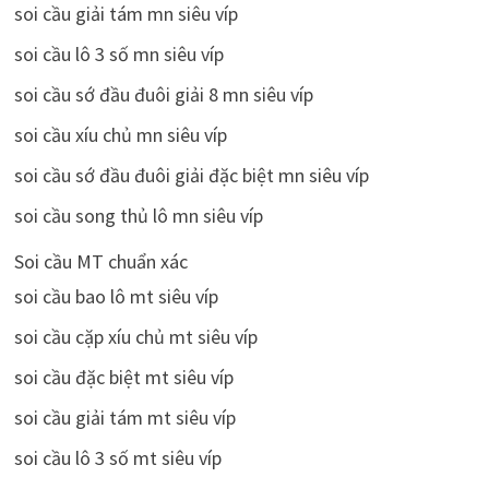
soi cầu giải tám mn siêu víp
soi cầu lô 3 số mn siêu víp
soi cầu sớ đầu đuôi giải 8 mn siêu víp
soi cầu xíu chủ mn siêu víp
soi cầu sớ đầu đuôi giải đặc biệt mn siêu víp
soi cầu song thủ lô mn siêu víp
Soi cầu MT chuẩn xác
soi cầu bao lô mt siêu víp
soi cầu cặp xíu chủ mt siêu víp
soi cầu đặc biệt mt siêu víp
soi cầu giải tám mt siêu víp
soi cầu lô 3 số mt siêu víp