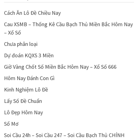
Cách Ăn Lô Đề Chiều Nay
Cau XSMB – Thống Kê Cầu Bạch Thủ Miền Bắc Hôm Nay
– Xổ Số
Chưa phân loại
Dự đoán KQXS 3 Miền
Giờ Vàng Chốt Số Miền Bắc Hôm Nay – Xổ Số 666
Hôm Nay Đánh Con Gì
Kinh Nghiệm Lô Đề
Lấy Số Đề Chuẩn
Lô Đẹp Hôm Nay
Sổ Mơ
Soi Cầu 24h – Soi Cầu 247 – Soi Cầu Bạch Thủ CHÍNH