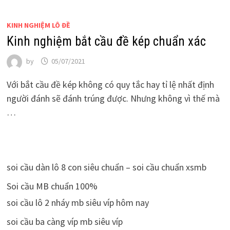
KINH NGHIỆM LÔ ĐỀ
Kinh nghiệm bắt cầu đề kép chuẩn xác
by
05/07/2021
Với bắt cầu đề kép không có quy tắc hay tỉ lệ nhất định
người đánh sẽ đánh trúng được. Nhưng không vì thế mà
…
soi cầu dàn lô 8 con siêu chuẩn – soi cầu chuẩn xsmb
Soi cầu MB chuẩn 100%
soi cầu lô 2 nháy mb siêu víp hôm nay
soi cầu ba càng víp mb siêu víp