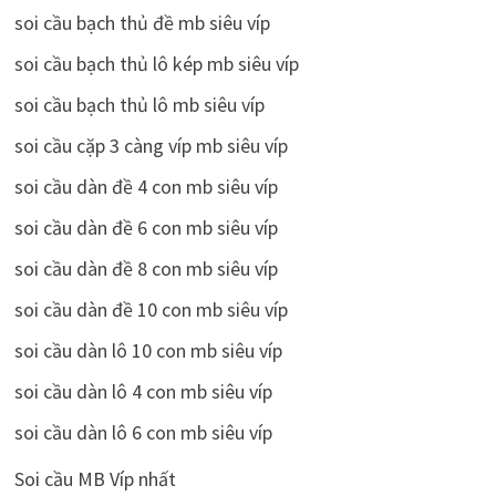
soi cầu bạch thủ đề mb siêu víp
soi cầu bạch thủ lô kép mb siêu víp
soi cầu bạch thủ lô mb siêu víp
soi cầu cặp 3 càng víp mb siêu víp
soi cầu dàn đề 4 con mb siêu víp
soi cầu dàn đề 6 con mb siêu víp
soi cầu dàn đề 8 con mb siêu víp
soi cầu dàn đề 10 con mb siêu víp
soi cầu dàn lô 10 con mb siêu víp
soi cầu dàn lô 4 con mb siêu víp
soi cầu dàn lô 6 con mb siêu víp
Soi cầu MB Víp nhất