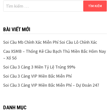
Tìm
kiếm
cho:
BÀI VIẾT MỚI
Soi Cầu Mb Chính Xác Miễn Phí Soi Cầu Lô Chính Xác
Cau XSMB – Thống Kê Cầu Bạch Thủ Miền Bắc Hôm Nay
– Xổ Số
Soi Cầu 3 Càng 3 Miền Tỷ Lệ Trúng 99%
Soi Cầu 3 Càng VIP Miền Bắc Miễn Phí
Soi Cầu 3 Càng VIP Miền Bắc Miễn Phí – Dự Đoán 247
DANH MỤC