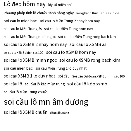
Lô đẹp hôm nay
lấy số miễn phí
Phương pháp tính lô chuẩn đánh hàng ngày
Rồng Bạch Kim
soi cau lo de
soi cau lo mien bac
soi cau lo Miền Trung 2 nhay hom nay
soi cau lo Miền Trung 3s
soi cau lo Miền Trung hom nay
soi cau lo Miền Trung minh ngoc
soi cau lo Miền Trung rong bach kim
soi cau lo XSMB 2 nhay hom nay
soi cau lo XSMB 3s
soi cau lo XSMB hom nay
soi cau lo XSMB chinh xac 100
soi cau lo XSMB minh ngoc
soi cau lo XSMB rong bach kim
soi cau mien bac
soi cau Miền Trung 1 lo duy nhat
soi cau XSMB 1 lo duy nhat
soi cầu
Soi cầu Dự đoán XSMB chính xác 100
soi cầu lô kép xsmb
soi cầu lô
soi cầu lô kép miền trung
soi cầu lô Miền Trung chuẩn
soi cầu lô mn âm dương
soi cầu lô XSMB chuẩn
đánh đề 3 càng