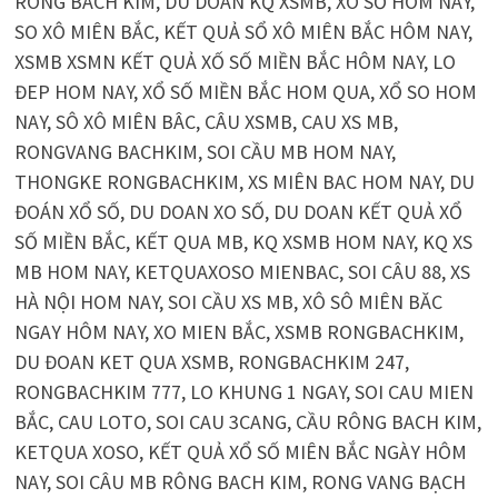
RÔNG BACH KIM, DU DOAN KQ XSMB, XO SỐ HOM NAY,
SO XÔ MIÊN BẮC, KẾT QUẢ SỔ XÔ MIÊN BẮC HÔM NAY,
XSMB XSMN KẾT QUẢ XỐ SỐ MIỀN BẮC HÔM NAY, LO
ĐEP HOM NAY, XỔ SỐ MIỀN BẮC HOM QUA, XỔ SO HOM
NAY, SÔ XÔ MIÊN BÂC, CÂU XSMB, CAU XS MB,
RONGVANG BACHKIM, SOI CẦU MB HOM NAY,
THONGKE RONGBACHKIM, XS MIÊN BAC HOM NAY, DU
ĐOÁN XỔ SỐ, DU DOAN XO SỐ, DU DOAN KẾT QUẢ XỔ
SỐ MIỀN BẮC, KẾT QUA MB, KQ XSMB HOM NAY, KQ XS
MB HOM NAY, KETQUAXOSO MIENBAC, SOI CÂU 88, XS
HÀ NỘI HOM NAY, SOI CẦU XS MB, XÔ SÔ MIÊN BĂC
NGAY HÔM NAY, XO MIEN BẮC, XSMB RONGBACHKIM,
DU ĐOAN KET QUA XSMB, RONGBACHKIM 247,
RONGBACHKIM 777, LO KHUNG 1 NGAY, SOI CAU MIEN
BẮC, CAU LOTO, SOI CAU 3CANG, CẦU RÔNG BACH KIM,
KETQUA XOSO, KẾT QUẢ XỔ SỐ MIÊN BẮC NGÀY HÔM
NAY, SOI CÂU MB RÔNG BACH KIM, RONG VANG BẠCH