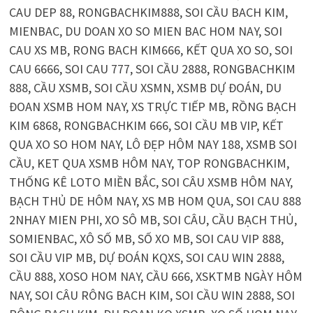
CAU DEP 88, RONGBACHKIM888, SOI CẦU BACH KIM,
MIENBAC, DU DOAN XO SO MIEN BAC HOM NAY, SOI
CAU XS MB, RONG BACH KIM666, KẾT QUA XO SO, SOI
CAU 6666, SOI CAU 777, SOI CẦU 2888, RONGBACHKIM
888, CẦU XSMB, SOI CẦU XSMN, XSMB DỰ ĐOÁN, DU
ĐOAN XSMB HOM NAY, XS TRỰC TIẾP MB, RỒNG BẠCH
KIM 6868, RONGBACHKIM 666, SOI CẦU MB VIP, KẾT
QUA XO SO HOM NAY, LÔ ĐẸP HÔM NAY 188, XSMB SOI
CẦU, KET QUA XSMB HÔM NAY, TOP RONGBACHKIM,
THỐNG KÊ LOTO MIỀN BẮC, SOI CÂU XSMB HÔM NAY,
BẠCH THỦ DE HÔM NAY, XS MB HOM QUA, SOI CAU 888
2NHAY MIEN PHI, XO SÔ MB, SOI CÂU, CẦU BẠCH THỦ,
SOMIENBAC, XÔ SỐ MB, SỐ XO MB, SOI CAU VIP 888,
SOI CẦU VIP MB, DỰ ĐOÁN KQXS, SOI CAU WIN 2888,
CẦU 888, XOSO HOM NAY, CẦU 666, XSKTMB NGÀY HÔM
NAY, SOI CÂU RÔNG BACH KIM, SOI CẦU WIN 2888, SOI