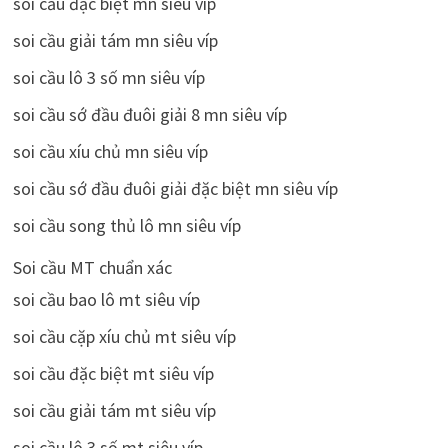
soi cầu đặc biệt mn siêu víp
soi cầu giải tám mn siêu víp
soi cầu lô 3 số mn siêu víp
soi cầu sớ đầu đuôi giải 8 mn siêu víp
soi cầu xíu chủ mn siêu víp
soi cầu sớ đầu đuôi giải đặc biệt mn siêu víp
soi cầu song thủ lô mn siêu víp
Soi cầu MT chuẩn xác
soi cầu bao lô mt siêu víp
soi cầu cặp xíu chủ mt siêu víp
soi cầu đặc biệt mt siêu víp
soi cầu giải tám mt siêu víp
soi cầu lô 3 số mt siêu víp