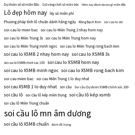
Dự đoán xổ số miền Bắc
Giờ vàng chốt số miền bắc
Hôm nay đánh de con gì miền Bắc
Lô đẹp hôm nay
lấy số miễn phí
Phương pháp tính lô chuẩn đánh hàng ngày
Rồng Bạch Kim
soi cau lo de
soi cau lo mien bac
soi cau lo Miền Trung 2 nhay hom nay
soi cau lo Miền Trung 3s
soi cau lo Miền Trung hom nay
soi cau lo Miền Trung minh ngoc
soi cau lo Miền Trung rong bach kim
soi cau lo XSMB 2 nhay hom nay
soi cau lo XSMB 3s
soi cau lo XSMB hom nay
soi cau lo XSMB chinh xac 100
soi cau lo XSMB minh ngoc
soi cau lo XSMB rong bach kim
soi cau mien bac
soi cau Miền Trung 1 lo duy nhat
soi cau XSMB 1 lo duy nhat
soi cầu
Soi cầu Dự đoán XSMB chính xác 100
soi cầu lô kép xsmb
soi cầu lô
soi cầu lô kép miền trung
soi cầu lô Miền Trung chuẩn
soi cầu lô mn âm dương
soi cầu lô XSMB chuẩn
đánh đề 3 càng