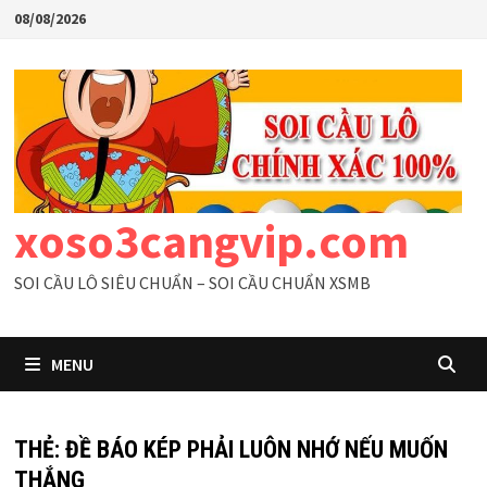
Skip
08/08/2026
to
content
xoso3cangvip.com
SOI CẦU LÔ SIÊU CHUẨN – SOI CẦU CHUẨN XSMB
MENU
THẺ:
ĐỀ BÁO KÉP PHẢI LUÔN NHỚ NẾU MUỐN
THẮNG