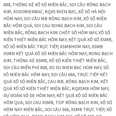
888, THỐNG KÊ XỔ SỐ MIỀN BẮC, SOI CẦU RỒNG BẠCH
KIM, XOSOMIENBAC, KQXS MIEN BAC, XỔ SỐ HÀ NỘI
HÔM NAY, SOI CẦU MB RỒNG BẠCH KIM, XỔ SỐ MIỀN
BẮC HÔM QUẢ, SOI CAU RONG BẠCH KIM, SOI CẦU
MIỀN BẮC, RỒNG BẠCH KIM CHỐT SỐ HÔM NAY, XỔ SỐ
KIẾN THIẾT MIỀN BẮC HÔM NAY, KẾT QUẢ XỔ SỐ XSMB,
XỔ SỐ MIỀN BẮC TRỰC TIẾP, XSMBHOM NAY, XSMB
XSMN KẾT QUẢ XỔ SỐ MIỀN BẮC HÔM NAY, RONG BẠCH
KIM, THỐNG KÊ XSMB, XỔ SỐ KIẾN THIẾT MIÊN BẮC,
SOI CẦU MIỄN PHÍ 888, XO SO MIEN BAC HOM NAY, SỔ
XÔ MIÊN BẮC HÔM NAY, SOI CẦU 666, TRỰC TIẾP KẾT
QUẢ XỔ SỐ MIỀN BẮC, CAU MB, RÔNG BẠCH KIM, KẾT
QUẢ XỔ SỐ KIẾN THIẾT MIỀN BẮC, KQXSMB HÔM NAY,
DỰ ĐOÁN SỐ DE HÔM NAY, KẾT QUẢ XỔ SỐ MIỀN BẮC
HÔM QUA, SOI CAU XSMB, TOP RỒNG BẠCH KIM, XỔ SỐ
HÔM NAY MIỀN BẮC, SOI CÂU 366, XSMB TRỰC TIẾP, XỔ