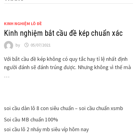
KINH NGHIỆM LÔ ĐỀ
Kinh nghiệm bắt cầu đề kép chuẩn xác
by
05/07/2021
Với bắt cầu đề kép không có quy tắc hay tỉ lệ nhất định
người đánh sẽ đánh trúng được. Nhưng không vì thế mà
…
soi cầu dàn lô 8 con siêu chuẩn – soi cầu chuẩn xsmb
Soi cầu MB chuẩn 100%
soi cầu lô 2 nháy mb siêu víp hôm nay