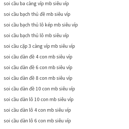
soi cầu ba càng víp mb siêu víp
soi cầu bạch thủ đề mb siêu víp
soi cầu bạch thủ lô kép mb siêu víp
soi cầu bạch thủ lô mb siêu víp
soi cầu cặp 3 càng víp mb siêu víp
soi cầu dàn đề 4 con mb siêu víp
soi cầu dàn đề 6 con mb siêu víp
soi cầu dàn đề 8 con mb siêu víp
soi cầu dàn đề 10 con mb siêu víp
soi cầu dàn lô 10 con mb siêu víp
soi cầu dàn lô 4 con mb siêu víp
soi cầu dàn lô 6 con mb siêu víp