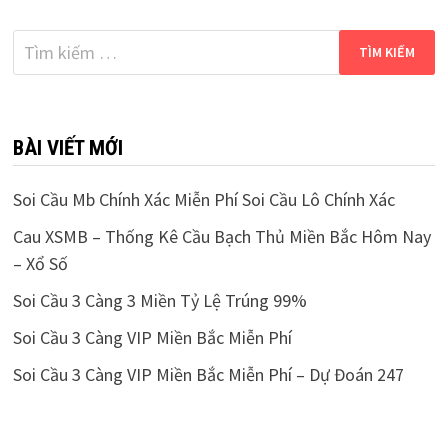
Tìm
kiếm
cho:
BÀI VIẾT MỚI
Soi Cầu Mb Chính Xác Miễn Phí Soi Cầu Lô Chính Xác
Cau XSMB – Thống Kê Cầu Bạch Thủ Miền Bắc Hôm Nay
– Xổ Số
Soi Cầu 3 Càng 3 Miền Tỷ Lệ Trúng 99%
Soi Cầu 3 Càng VIP Miền Bắc Miễn Phí
Soi Cầu 3 Càng VIP Miền Bắc Miễn Phí – Dự Đoán 247