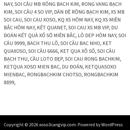
NAY, SOI CÂU MB RÔNG BACH KIM, RONG VANG BẠCH
KIM, SOI CÂU 4 SO VIP, DÀN ĐỀ RỒNG BẠCH KIM, XS MB
SOI CAU, SOI CAU XOSO, KQ XS HÔM NAY, KQ XS MIỀN
BẮC HÔM NAY, KẾT QUANET, SOI CAU XS MB VIP, DU
ĐOÁN KẾT QUẢ XỔ SỐ MIỀN BẮC, LÔ DEP HÔM NAY, SOI
CÂU 9999, BACH THU LÔ, SOI CẦU BAC NHO, KET
QUAXOSO, SOI CÂU 6666, KET QUA XÔ SỐ, SOI CẦU
BẠCH THU, CẦU LOTO ĐẸP, SOI CAU RONG BACHKIM,
KETQUA XOSO MIEN BAC, DU ĐOÁN, KETQUASOXO
MIENBAC, RONGBACHKIM CHOTSO, RONGBACHKIM
8899,
Copyright © 2026
xoso3cangvip.com
. Powered by
WordPress