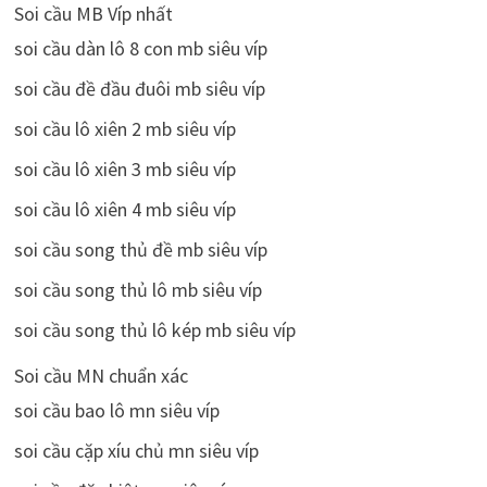
Soi cầu MB Víp nhất
soi cầu dàn lô 8 con mb siêu víp
soi cầu đề đầu đuôi mb siêu víp
soi cầu lô xiên 2 mb siêu víp
soi cầu lô xiên 3 mb siêu víp
soi cầu lô xiên 4 mb siêu víp
soi cầu song thủ đề mb siêu víp
soi cầu song thủ lô mb siêu víp
soi cầu song thủ lô kép mb siêu víp
Soi cầu MN chuẩn xác
soi cầu bao lô mn siêu víp
soi cầu cặp xíu chủ mn siêu víp