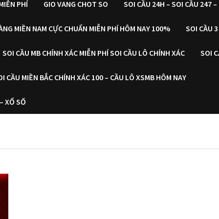
MIỄN PHÍ
GIO VANG CHOT SO
SOI CẦU 24H – SOI CẦU 247 
CÀNG MIỀN NAM CỰC CHUẨN MIỄN PHÍ HÔM NAY 100%
SOI CẦU 3
SOI CẦU MB CHÍNH XÁC MIỄN PHÍ SOI CẦU LÔ CHÍNH XÁC
SOI 
OI CẦU MIỀN BẮC CHÍNH XÁC 100 – CẦU LÔ XSMB HÔM NAY
– XỔ SỐ