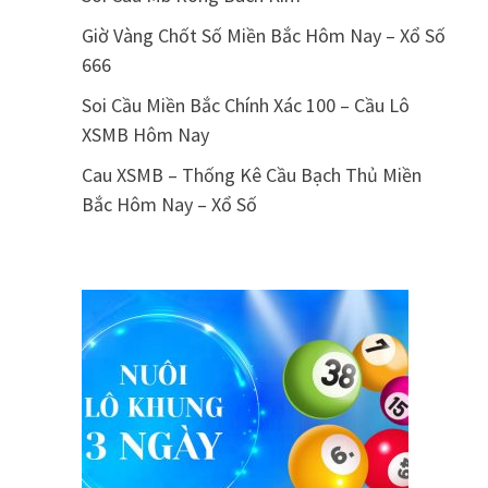
Giờ Vàng Chốt Số Miền Bắc Hôm Nay – Xổ Số
666
Soi Cầu Miền Bắc Chính Xác 100 – Cầu Lô
XSMB Hôm Nay
Cau XSMB – Thống Kê Cầu Bạch Thủ Miền
Bắc Hôm Nay – Xổ Số