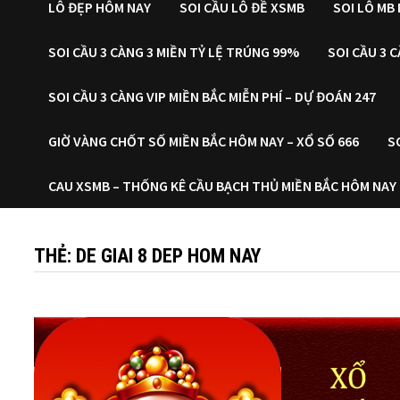
LÔ ĐẸP HÔM NAY
SOI CẦU LÔ ĐỀ XSMB
SOI LÔ MB 
SOI CẦU 3 CÀNG 3 MIỀN TỶ LỆ TRÚNG 99%
SOI CẦU 3 
SOI CẦU 3 CÀNG VIP MIỀN BẮC MIỄN PHÍ – DỰ ĐOÁN 247
GIỜ VÀNG CHỐT SỐ MIỀN BẮC HÔM NAY – XỔ SỐ 666
S
CAU XSMB – THỐNG KÊ CẦU BẠCH THỦ MIỀN BẮC HÔM NAY 
THẺ:
DE GIAI 8 DEP HOM NAY