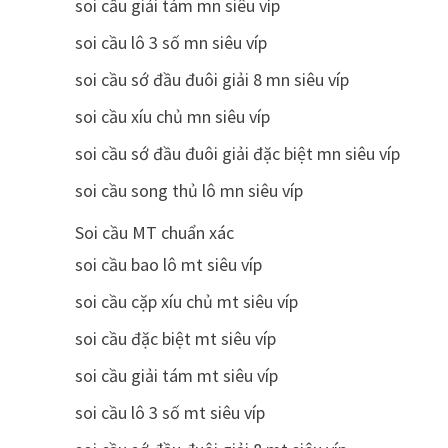
soi cầu giải tám mn siêu víp
soi cầu lô 3 số mn siêu víp
soi cầu sớ đầu đuôi giải 8 mn siêu víp
soi cầu xíu chủ mn siêu víp
soi cầu sớ đầu đuôi giải đặc biệt mn siêu víp
soi cầu song thủ lô mn siêu víp
Soi cầu MT chuẩn xác
soi cầu bao lô mt siêu víp
soi cầu cặp xíu chủ mt siêu víp
soi cầu đặc biệt mt siêu víp
soi cầu giải tám mt siêu víp
soi cầu lô 3 số mt siêu víp