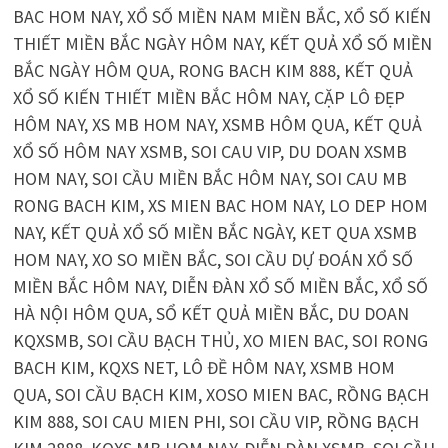
BAC HOM NAY, XỔ SỐ MIỀN NAM MIỀN BẮC, XỔ SỐ KIẾN
THIẾT MIỀN BẮC NGÀY HÔM NAY, KẾT QUẢ XỔ SỐ MIỀN
BẮC NGÀY HÔM QUA, RONG BACH KIM 888, KẾT QUẢ
XỔ SỐ KIẾN THIẾT MIỀN BẮC HÔM NAY, CẶP LÔ ĐẸP
HÔM NAY, XS MB HOM NAY, XSMB HÔM QUA, KẾT QUẢ
XỔ SỐ HÔM NAY XSMB, SOI CAU VIP, DU DOAN XSMB
HOM NAY, SOI CẦU MIỀN BẮC HÔM NAY, SOI CAU MB
RONG BACH KIM, XS MIEN BAC HOM NAY, LO DEP HOM
NAY, KẾT QUẢ XỔ SỐ MIỀN BẮC NGÀY, KET QUA XSMB
HOM NAY, XO SO MIỀN BẮC, SOI CẦU DỰ ĐOÁN XỔ SỐ
MIỀN BẮC HÔM NAY, DIỄN ĐÀN XỔ SỐ MIỀN BẮC, XỔ SỐ
HÀ NỘI HÔM QUA, SỔ KẾT QUẢ MIỀN BẮC, DU DOAN
KQXSMB, SOI CẦU BẠCH THỦ, XO MIEN BAC, SOI RONG
BACH KIM, KQXS NET, LÔ ĐỀ HÔM NAY, XSMB HOM
QUA, SOI CẦU BẠCH KIM, XOSO MIEN BAC, RỒNG BẠCH
KIM 888, SOI CAU MIEN PHI, SOI CẦU VIP, RỒNG BẠCH