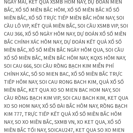
NGÀY MAI, KẾT QUẢ XSMB HÔM NAY, DỰ ĐOÁN MIỀN
BẮC, XỔ SỐ MIỀN BẮC HÔM, XỔ SỐ MIỀN BẮC XỔ SỐ
MIỀN BẮC, XỔ SỐ TRỰC TIẾP MIỀN BẮC HÔM NAY, SOI
CẦU LÔ VIP, KẾT QUẢ MIỀN BẮC, SOI CẦU XSMB VIP, SOI
CAU 366, XỔ SỐ NGÀY HÔM NAY, DỰ ĐOÁN XỔ SỐ MIỀN
BẮC CHÍNH XÁC HÔM NAY, DỰ ĐOÁN KẾT QUẢ XỔ SỐ
MIỀN BẮC, XỔ SỐ MIỀN BẮC NGÀY HÔM QUA, SOI CẦU
XỔ SỐ MIỀN BẮC, MIỀN BẮC HÔM NAY, KQXS HÔM NAY,
SOI CAU 666, SOI CẦU RỒNG BẠCH KIM MIỄN PHÍ
CHÍNH XÁC, SỐ SO MIEN BAC, XỔ SỐ MIỀN BẮC TRỰC
TIẾP HÔM NAY, SOI CAU RONG BACH KIM, QUẢ XỔ SỐ
MIỀN BẮC, KET QUA XO SO MIEN BAC HOM NAY, SOI
CẦU RỒNG BẠCH KIM VIP, SOI CAU BACH KIM, KET QUA
XO SO HOM NAY, XỔ SỐ ĐÀI BẮC HÔM NAY, RỒNG BẠCH
KIM 777, TRỰC TIẾP KẾT QUẢ XỔ SỐ MIỀN BẮC HÔM
NAY, SO XO MIỀN BẮC, SXMB VN, XO KET QUA, XỔ SỐ
MIỀN BẮC TỐI NAY, SOICAU247, KET QUA SO XO MIEN