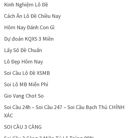
Kinh Nghiệm Lô Đề
Cách Ăn Lô Đề Chiều Nay
Hôm Nay Đánh Con Gì
Dự đoán KQXS 3 Miền
Lấy Số Đề Chuẩn
Lô Đẹp Hôm Nay
Soi Cầu Lô Đề XSMB
Soi Lô MB Miễn Phí
Gio Vang Chot So
Soi Cầu 24h – Soi Cầu 247 – Soi Cầu Bạch Thủ CHÍNH
XÁC
SOI CẦU 3 CÀNG