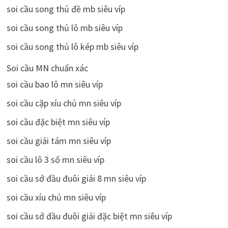
soi cầu song thủ đề mb siêu víp
soi cầu song thủ lô mb siêu víp
soi cầu song thủ lô kép mb siêu víp
Soi cầu MN chuẩn xác
soi cầu bao lô mn siêu víp
soi cầu cặp xíu chủ mn siêu víp
soi cầu đặc biệt mn siêu víp
soi cầu giải tám mn siêu víp
soi cầu lô 3 số mn siêu víp
soi cầu sớ đầu đuôi giải 8 mn siêu víp
soi cầu xíu chủ mn siêu víp
soi cầu sớ đầu đuôi giải đặc biệt mn siêu víp