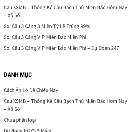
Cau XSMB – Thống Kê Cầu Bạch Thủ Miền Bắc Hôm Nay
– Xổ Số
Soi Cầu 3 Càng 3 Miền Tỷ Lệ Trúng 99%
Soi Cầu 3 Càng VIP Miền Bắc Miễn Phí
Soi Cầu 3 Càng VIP Miền Bắc Miễn Phí – Dự Đoán 247
DANH MỤC
Cách Ăn Lô Đề Chiều Nay
Cau XSMB – Thống Kê Cầu Bạch Thủ Miền Bắc Hôm Nay
– Xổ Số
Chưa phân loại
Dự đoán KQXS 3 Miền