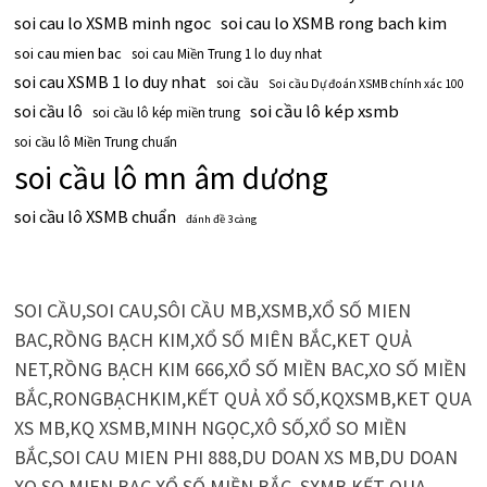
soi cau lo XSMB minh ngoc
soi cau lo XSMB rong bach kim
soi cau mien bac
soi cau Miền Trung 1 lo duy nhat
soi cau XSMB 1 lo duy nhat
soi cầu
Soi cầu Dự đoán XSMB chính xác 100
soi cầu lô kép xsmb
soi cầu lô
soi cầu lô kép miền trung
soi cầu lô Miền Trung chuẩn
soi cầu lô mn âm dương
soi cầu lô XSMB chuẩn
đánh đề 3 càng
SOI CẦU,SOI CAU,SÔI CẦU MB,XSMB,XỔ SỐ MIEN
BAC,RỒNG BẠCH KIM,XỔ SỐ MIÊN BẮC,KET QUẢ
NET,RỒNG BẠCH KIM 666,XỔ SỐ MIỀN BAC,XO SỐ MIỀN
BẮC,RONGBẠCHKIM,KẾT QUẢ XỔ SỐ,KQXSMB,KET QUA
XS MB,KQ XSMB,MINH NGỌC,XÔ SỐ,XỔ SO MIỀN
BẮC,SOI CAU MIEN PHI 888,DU DOAN XS MB,DU DOAN
XO SO MIEN BAC,XỔ SỐ MIỀN BẮC, SXMB,KẾT QUA