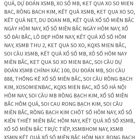
QUẢ, DỰ ĐOÁN XSMB, XO SỐ MB, KET QUA XO SO MIEN
BAC, RÔNG BACH KIM, KẾT QUẢ XSMB, KET QUA XO SO,
KẾT QUẢ NET, DU DOAN MB, KẾT QUẢ XỔ SỐ MIỀN BẮC
NGÀY HÔM NAY, XỔ SỐ MIỀN BẮC NGÀY HÔM NAY, XỔ
SỐ ĐÀI BẮC, LÔ ĐẸP HÔM NAY, KẾT QUẢ XỔ SỐ HÔM
NAY, XSMB THU 2, KET QUA SO XO, KQXS MIEN BẮC,
SOI CẦU XSMB, KẾT QUẢ XỔ SỐ MB, XÔ SỐ HÔM NAY
MIỀN BẮC, KET QUA SO XO MIEN BAC, SOI CẦU DỰ
ĐOÁN XSMB CHÍNH XÁC 100, DU ĐOÁN MB, SOI CẦU
888, THỐNG KÊ XỔ SỐ MIỀN BẮC, SOI CẦU RỒNG BẠCH
KIM, XOSOMIENBAC, KQXS MIEN BAC, XỔ SỐ HÀ NỘI
HÔM NAY, SOI CẦU MB RỒNG BẠCH KIM, XỔ SỐ MIỀN
BẮC HÔM QUẢ, SOI CAU RONG BẠCH KIM, SOI CẦU
MIỀN BẮC, RỒNG BẠCH KIM CHỐT SỐ HÔM NAY, XỔ SỐ
KIẾN THIẾT MIỀN BẮC HÔM NAY, KẾT QUẢ XỔ SỐ XSMB,
XỔ SỐ MIỀN BẮC TRỰC TIẾP, XSMBHOM NAY, XSMB
XSMN KẾT QUẢ XỔ SỐ MIỀN BẮC HÔM NAY, RONG BẠCH