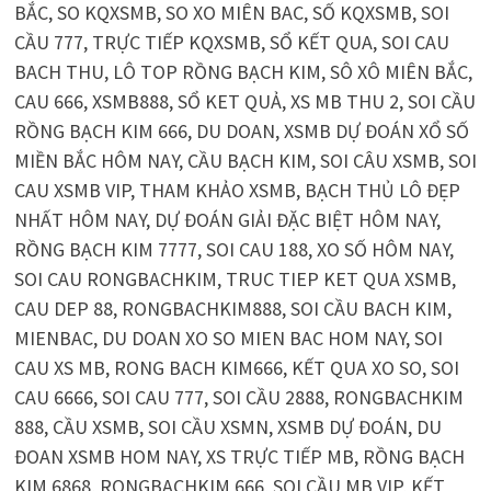
BẮC, SO KQXSMB, SO XO MIÊN BAC, SỐ KQXSMB, SOI
CẦU 777, TRỰC TIẾP KQXSMB, SỔ KẾT QUA, SOI CAU
BACH THU, LÔ TOP RỒNG BẠCH KIM, SÔ XÔ MIÊN BẮC,
CAU 666, XSMB888, SỔ KET QUẢ, XS MB THU 2, SOI CẦU
RỒNG BẠCH KIM 666, DU DOAN, XSMB DỰ ĐOÁN XỔ SỐ
MIỀN BẮC HÔM NAY, CẦU BẠCH KIM, SOI CÂU XSMB, SOI
CAU XSMB VIP, THAM KHẢO XSMB, BẠCH THỦ LÔ ĐẸP
NHẤT HÔM NAY, DỰ ĐOÁN GIẢI ĐẶC BIỆT HÔM NAY,
RỒNG BẠCH KIM 7777, SOI CAU 188, XO SỐ HÔM NAY,
SOI CAU RONGBACHKIM, TRUC TIEP KET QUA XSMB,
CAU DEP 88, RONGBACHKIM888, SOI CẦU BACH KIM,
MIENBAC, DU DOAN XO SO MIEN BAC HOM NAY, SOI
CAU XS MB, RONG BACH KIM666, KẾT QUA XO SO, SOI
CAU 6666, SOI CAU 777, SOI CẦU 2888, RONGBACHKIM
888, CẦU XSMB, SOI CẦU XSMN, XSMB DỰ ĐOÁN, DU
ĐOAN XSMB HOM NAY, XS TRỰC TIẾP MB, RỒNG BẠCH
KIM 6868, RONGBACHKIM 666, SOI CẦU MB VIP, KẾT