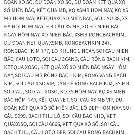
ĐOÁN XỔ SỐ, DU DOAN XO SỐ, DU DOAN KẾT QUẢ XỔ
SỐ MIỀN BẮC, KẾT QUA MB, KQ XSMB HOM NAY, KQ XS
MB HOM NAY, KETQUAXOSO MIENBAC, SOI CÂU 88, XS
HÀ NỘI HOM NAY, SOI CẦU XS MB, XÔ SÔ MIÊN BĂC
NGAY HÔM NAY, XO MIEN BẮC, XSMB RONGBACHKIM,
DU ĐOAN KET QUA XSMB, RONGBACHKIM 247,
RONGBACHKIM 777, LO KHUNG 1 NGAY, SOI CAU MIEN
BẮC, CAU LOTO, SOI CAU 3CANG, CẦU RÔNG BACH KIM,
KETQUA XOSO, KẾT QUẢ XỔ SỐ MIÊN BẮC NGÀY HÔM
NAY, SOI CÂU MB RÔNG BACH KIM, RONG VANG BẠCH
KIM, SOI CÂU 4 SO VIP, DÀN ĐỀ RỒNG BẠCH KIM, XS MB
SOI CAU, SOI CAU XOSO, KQ XS HÔM NAY, KQ XS MIỀN
BẮC HÔM NAY, KẾT QUANET, SOI CAU XS MB VIP, DU
ĐOÁN KẾT QUẢ XỔ SỐ MIỀN BẮC, LÔ DEP HÔM NAY, SOI
CÂU 9999, BACH THU LÔ, SOI CẦU BAC NHO, KET
QUAXOSO, SOI CÂU 6666, KET QUA XÔ SỐ, SOI CẦU
BẠCH THU, CẦU LOTO ĐẸP, SOI CAU RONG BACHKIM,