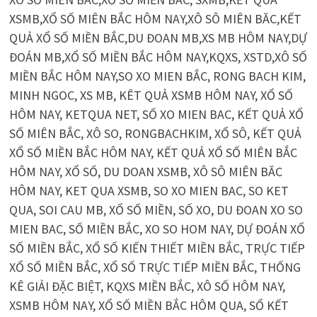
XSMB,XỔ SỐ MIÊN BẮC HÔM NAY,XÔ SÔ MIÊN BĂC,KẾT
QUẢ XỔ SỐ MIỀN BẮC,DU ĐOAN MB,XS MB HÔM NAY,DỰ
ĐOÁN MB,XỔ SỐ MIỀN BẮC HÔM NAY,KQXS, XSTD,XÔ SỐ
MIỀN BẮC HÔM NAY,SO XO MIEN BẮC, RONG BACH KIM,
MINH NGOC, XS MB, KÊT QUẢ XSMB HÔM NAY, XỔ SỐ
HÔM NAY, KETQUA NET, SỐ XO MIEN BAC, KẾT QUẢ XỔ
SỐ MIÊN BẮC, XÔ SO, RONGBACHKIM, XỔ SÔ, KẾT QUẢ
XỔ SỐ MIỀN BẮC HÔM NAY, KẾT QUẢ XỔ SỐ MIÊN BẮC
HÔM NAY, XỔ SỐ, DU DOAN XSMB, XÔ SÔ MIÊN BĂC
HÔM NAY, KET QUA XSMB, SO XO MIEN BAC, SO KET
QUA, SOI CAU MB, XỔ SỐ MIỀN, SỐ XO, DU ĐOAN XO SO
MIEN BAC, SỐ MIỀN BẮC, XO SO HOM NAY, DỰ ĐOÁN XỔ
SỐ MIỀN BẮC, XỔ SỐ KIẾN THIẾT MIỀN BẮC, TRỰC TIẾP
XỔ SỐ MIỀN BẮC, XỔ SỐ TRỰC TIẾP MIỀN BẮC, THỐNG
KÊ GIẢI ĐẶC BIỆT, KQXS MIỀN BẮC, XÔ SỐ HÔM NAY,
XSMB HÔM NAY, XỔ SỐ MIỀN BẮC HÔM QUA, SỔ KẾT