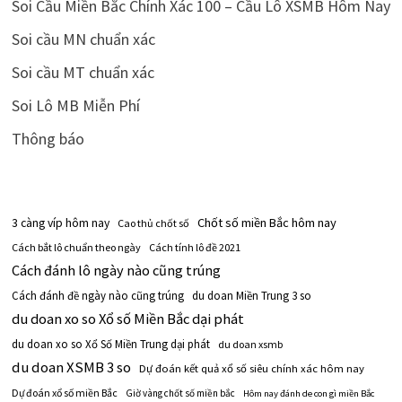
Soi Cầu Miền Bắc Chính Xác 100 – Cầu Lô XSMB Hôm Nay
Soi cầu MN chuẩn xác
Soi cầu MT chuẩn xác
Soi Lô MB Miễn Phí
Thông báo
Chốt số miền Bắc hôm nay
3 càng víp hôm nay
Cao thủ chốt số
Cách bắt lô chuẩn theo ngày
Cách tính lô đề 2021
Cách đánh lô ngày nào cũng trúng
Cách đánh đề ngày nào cũng trúng
du doan Miền Trung 3 so
du doan xo so Xổ số Miền Bắc dại phát
du doan xo so Xổ Số Miền Trung dại phát
du doan xsmb
du doan XSMB 3 so
Dự đoán kết quả xổ số siêu chính xác hôm nay
Dự đoán xổ số miền Bắc
Giờ vàng chốt số miền bắc
Hôm nay đánh de con gì miền Bắc