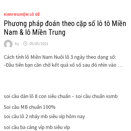
KINH NGHIỆM LÔ ĐỀ
Phương pháp đoán theo cặp số lô tô Miền
Nam & lô Miền Trung
by
05/05/2021
Cách tính lô Miền Nam Nuôi lô 3 ngày theo dạng số:
-Đầu tiên bạn cần chờ kết quả xổ số sau đó nhìn vào …
soi cầu dàn lô 8 con siêu chuẩn – soi cầu chuẩn xsmb
Soi cầu MB chuẩn 100%
soi cầu lô 2 nháy mb siêu víp hôm nay
soi cầu ba càng víp mb siêu víp