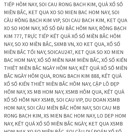
TIẾP HÔM NAY, SOI CAU RONG BACH KIM, QUẢ XỔ SỐ
MIỀN BẮC, KET QUA XO SO MIEN BAC HOM NAY, SOI
CẦU RỒNG BẠCH KIM VIP, SOI CAU BACH KIM, KET QUA
XO SO HOM NAY, XỔ SỐ ĐÀI BẮC HÔM NAY, RỒNG BẠCH
KIM 777, TRỰC TIẾP KẾT QUẢ XỔ SỐ MIỀN BẮC HÔM
NAY, SO XO MIỀN BẮC, SXMB VN, XO KET QUA, XỔ SỐ
MIỀN BẮC TỐI NAY, SOICAU247, KET QUA SO XO MIEN
BAC HOM NAY, XỔ SỐ MIỀN NAM MIỀN BẮC, XỔ SỐ KIẾN
THIẾT MIỀN BẮC NGÀY HÔM NAY, KẾT QUẢ XỔ SỐ MIỀN
BẮC NGÀY HÔM QUA, RONG BACH KIM 888, KẾT QUẢ
XỔ SỐ KIẾN THIẾT MIỀN BẮC HÔM NAY, CẶP LÔ ĐẸP
HÔM NAY, XS MB HOM NAY, XSMB HÔM QUA, KẾT QUẢ
XỔ SỐ HÔM NAY XSMB, SOI CAU VIP, DU DOAN XSMB
HOM NAY, SOI CẦU MIỀN BẮC HÔM NAY, SOI CAU MB
RONG BACH KIM, XS MIEN BAC HOM NAY, LO DEP HOM
NAY, KẾT QUẢ XỔ SỐ MIỀN BẮC NGÀY, KET QUA XSMB
HOM NAY, XO SO MIỀN BẮC, SOI CẦU DỰ ĐOÁN XỔ SỐ