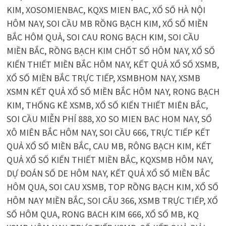
KIM, XOSOMIENBAC, KQXS MIEN BAC, XỔ SỐ HÀ NỘI
HÔM NAY, SOI CẦU MB RỒNG BẠCH KIM, XỔ SỐ MIỀN
BẮC HÔM QUẢ, SOI CAU RONG BẠCH KIM, SOI CẦU
MIỀN BẮC, RỒNG BẠCH KIM CHỐT SỐ HÔM NAY, XỔ SỐ
KIẾN THIẾT MIỀN BẮC HÔM NAY, KẾT QUẢ XỔ SỐ XSMB,
XỔ SỐ MIỀN BẮC TRỰC TIẾP, XSMBHOM NAY, XSMB
XSMN KẾT QUẢ XỔ SỐ MIỀN BẮC HÔM NAY, RONG BẠCH
KIM, THỐNG KÊ XSMB, XỔ SỐ KIẾN THIẾT MIÊN BẮC,
SOI CẦU MIỄN PHÍ 888, XO SO MIEN BAC HOM NAY, SỔ
XÔ MIÊN BẮC HÔM NAY, SOI CẦU 666, TRỰC TIẾP KẾT
QUẢ XỔ SỐ MIỀN BẮC, CAU MB, RÔNG BẠCH KIM, KẾT
QUẢ XỔ SỐ KIẾN THIẾT MIỀN BẮC, KQXSMB HÔM NAY,
DỰ ĐOÁN SỐ DE HÔM NAY, KẾT QUẢ XỔ SỐ MIỀN BẮC
HÔM QUA, SOI CAU XSMB, TOP RỒNG BẠCH KIM, XỔ SỐ
HÔM NAY MIỀN BẮC, SOI CÂU 366, XSMB TRỰC TIẾP, XỔ
SỐ HÔM QUA, RONG BACH KIM 666, XỔ SỐ MB, KQ