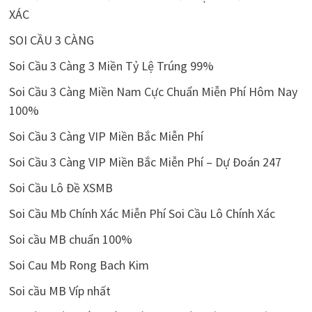
XÁC
SOI CẦU 3 CÀNG
Soi Cầu 3 Càng 3 Miền Tỷ Lệ Trúng 99%
Soi Cầu 3 Càng Miền Nam Cực Chuẩn Miễn Phí Hôm Nay
100%
Soi Cầu 3 Càng VIP Miền Bắc Miễn Phí
Soi Cầu 3 Càng VIP Miền Bắc Miễn Phí – Dự Đoán 247
Soi Cầu Lô Đề XSMB
Soi Cầu Mb Chính Xác Miễn Phí Soi Cầu Lô Chính Xác
Soi cầu MB chuẩn 100%
Soi Cau Mb Rong Bach Kim
Soi cầu MB Víp nhất