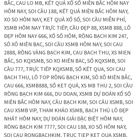
BẮC, CAU LO MB, KẾT QUẢ XỔ SỐ MIỀN BẮC HÔM NAY
HÔM NAY, SOI CẦU 188, KẾT QUẢ MIỀN BẮC HÔM NAY,
XO SO HÔM NAY, KET QUẢ XỔ SỐ, SOI CẦU MIỄN PHÍ,
XSMB HÔM NAY TRỰC TIẾP, CẦU ĐẸP 88, XSMB 888, LÔ
ĐẸP HÔM NAY 666, XỔ SỐ HÔM, RỒNG BẠCH KIM 247,
SÔ XÔ MIÊN BAC, SOI CẦU XSMB HÔM NAY, SOI CAU
2888, RỒNG VÀNG BẠCH KIM, CAU BACH THU, XS MIEN
BẮC, SO KQXSMB, SO XO MIÊN BAC, SỐ KQXSMB, SOI
CẦU 777, TRỰC TIẾP KQXSMB, SỔ KẾT QUA, SOI CAU
BACH THU, LÔ TOP RỒNG BẠCH KIM, SÔ XÔ MIÊN BẮC,
CAU 666, XSMB888, SỔ KET QUẢ, XS MB THU 2, SOI CẦU
RỒNG BẠCH KIM 666, DU DOAN, XSMB DỰ ĐOÁN XỔ SỐ
MIỀN BẮC HÔM NAY, CẦU BẠCH KIM, SOI CÂU XSMB, SOI
CAU XSMB VIP, THAM KHẢO XSMB, BẠCH THỦ LÔ ĐẸP
NHẤT HÔM NAY, DỰ ĐOÁN GIẢI ĐẶC BIỆT HÔM NAY,
RỒNG BẠCH KIM 7777, SOI CAU 188, XO SỐ HÔM NAY,
SOI CAU RONGBACHKIM, TRUC TIEP KET QUA XSMB,