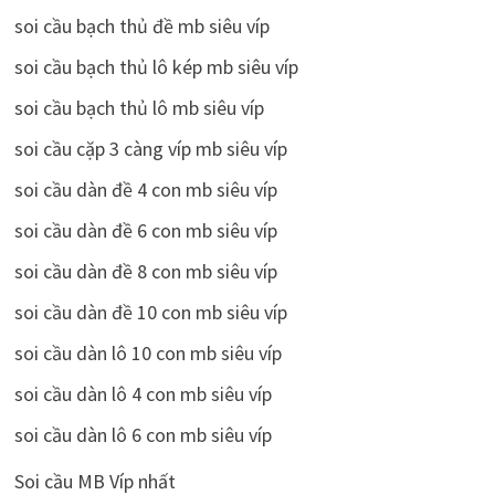
soi cầu bạch thủ đề mb siêu víp
soi cầu bạch thủ lô kép mb siêu víp
soi cầu bạch thủ lô mb siêu víp
soi cầu cặp 3 càng víp mb siêu víp
soi cầu dàn đề 4 con mb siêu víp
soi cầu dàn đề 6 con mb siêu víp
soi cầu dàn đề 8 con mb siêu víp
soi cầu dàn đề 10 con mb siêu víp
soi cầu dàn lô 10 con mb siêu víp
soi cầu dàn lô 4 con mb siêu víp
soi cầu dàn lô 6 con mb siêu víp
Soi cầu MB Víp nhất