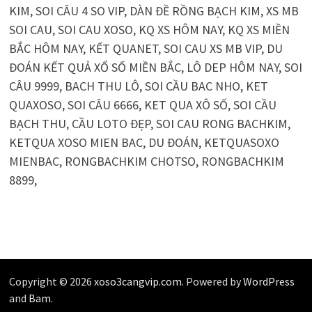
KIM, SOI CÂU 4 SO VIP, DÀN ĐỀ RỒNG BẠCH KIM, XS MB
SOI CAU, SOI CAU XOSO, KQ XS HÔM NAY, KQ XS MIỀN
BẮC HÔM NAY, KẾT QUANET, SOI CAU XS MB VIP, DU
ĐOÁN KẾT QUẢ XỔ SỐ MIỀN BẮC, LÔ DEP HÔM NAY, SOI
CÂU 9999, BACH THU LÔ, SOI CẦU BAC NHO, KET
QUAXOSO, SOI CÂU 6666, KET QUA XÔ SỐ, SOI CẦU
BẠCH THU, CẦU LOTO ĐẸP, SOI CAU RONG BACHKIM,
KETQUA XOSO MIEN BAC, DU ĐOÁN, KETQUASOXO
MIENBAC, RONGBACHKIM CHOTSO, RONGBACHKIM
8899,
Copyright © 2026
xoso3cangvip.com
. Powered by
WordPress
and
Bam
.