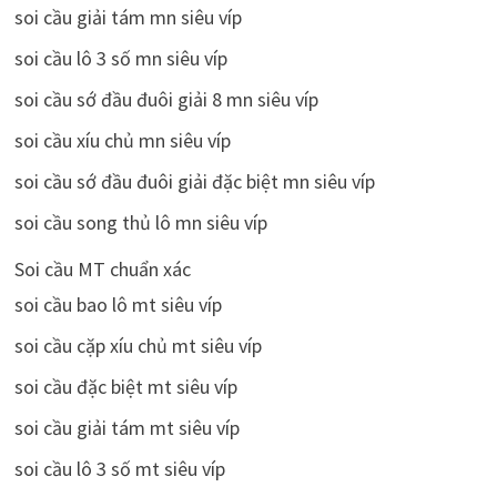
soi cầu giải tám mn siêu víp
soi cầu lô 3 số mn siêu víp
soi cầu sớ đầu đuôi giải 8 mn siêu víp
soi cầu xíu chủ mn siêu víp
soi cầu sớ đầu đuôi giải đặc biệt mn siêu víp
soi cầu song thủ lô mn siêu víp
Soi cầu MT chuẩn xác
soi cầu bao lô mt siêu víp
soi cầu cặp xíu chủ mt siêu víp
soi cầu đặc biệt mt siêu víp
soi cầu giải tám mt siêu víp
soi cầu lô 3 số mt siêu víp