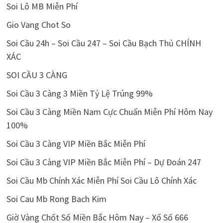
Soi Lô MB Miễn Phí
Gio Vang Chot So
Soi Cầu 24h – Soi Cầu 247 – Soi Cầu Bạch Thủ CHÍNH
XÁC
SOI CẦU 3 CÀNG
Soi Cầu 3 Càng 3 Miền Tỷ Lệ Trúng 99%
Soi Cầu 3 Càng Miền Nam Cực Chuẩn Miễn Phí Hôm Nay
100%
Soi Cầu 3 Càng VIP Miền Bắc Miễn Phí
Soi Cầu 3 Càng VIP Miền Bắc Miễn Phí – Dự Đoán 247
Soi Cầu Mb Chính Xác Miễn Phí Soi Cầu Lô Chính Xác
Soi Cau Mb Rong Bach Kim
Giờ Vàng Chốt Số Miền Bắc Hôm Nay – Xổ Số 666