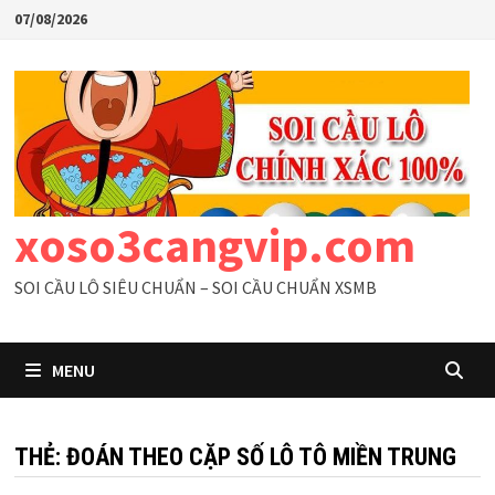
Skip
07/08/2026
to
content
xoso3cangvip.com
SOI CẦU LÔ SIÊU CHUẨN – SOI CẦU CHUẨN XSMB
MENU
THẺ:
ĐOÁN THEO CẶP SỐ LÔ TÔ MIỀN TRUNG