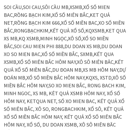
SOI CẦU,SOI CAU,SÔI CẦU MB,XSMB,XỔ SỐ MIEN
BAC,RỒNG BẠCH KIM,XỔ SỐ MIÊN BẮC,KET QUẢ
NET,RỒNG BẠCH KIM 666,XỔ SỐ MIỀN BAC,XO SỐ MIỀN
BẮC,RONGBẠCHKIM,KẾT QUẢ XỔ SỐ,KQXSMB,KET QUA
XS MB,KQ XSMB,MINH NGỌC,XÔ SỐ,XỔ SO MIỀN
BẮC,SOI CAU MIEN PHI 888,DU DOAN XS MB,DU DOAN
XO SO MIEN BAC,XỔ SỐ MIỀN BẮC, SXMB,KẾT QUA
XSMB,XỔ SỐ MIÊN BẮC HÔM NAY,XÔ SÔ MIÊN BĂC,KẾT
QUẢ XỔ SỐ MIỀN BẮC,DU ĐOAN MB,XS MB HÔM NAY,DỰ
ĐOÁN MB,XỔ SỐ MIỀN BẮC HÔM NAY,KQXS, XSTD,XÔ SỐ
MIỀN BẮC HÔM NAY,SO XO MIEN BẮC, RONG BACH KIM,
MINH NGOC, XS MB, KÊT QUẢ XSMB HÔM NAY, XỔ SỐ
HÔM NAY, KETQUA NET, SỐ XO MIEN BAC, KẾT QUẢ XỔ
SỐ MIÊN BẮC, XÔ SO, RONGBACHKIM, XỔ SÔ, KẾT QUẢ
XỔ SỐ MIỀN BẮC HÔM NAY, KẾT QUẢ XỔ SỐ MIÊN BẮC
HÔM NAY, XỔ SỐ, DU DOAN XSMB, XÔ SÔ MIÊN BĂC