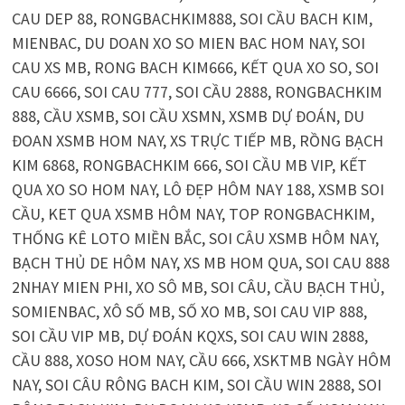
CAU DEP 88, RONGBACHKIM888, SOI CẦU BACH KIM,
MIENBAC, DU DOAN XO SO MIEN BAC HOM NAY, SOI
CAU XS MB, RONG BACH KIM666, KẾT QUA XO SO, SOI
CAU 6666, SOI CAU 777, SOI CẦU 2888, RONGBACHKIM
888, CẦU XSMB, SOI CẦU XSMN, XSMB DỰ ĐOÁN, DU
ĐOAN XSMB HOM NAY, XS TRỰC TIẾP MB, RỒNG BẠCH
KIM 6868, RONGBACHKIM 666, SOI CẦU MB VIP, KẾT
QUA XO SO HOM NAY, LÔ ĐẸP HÔM NAY 188, XSMB SOI
CẦU, KET QUA XSMB HÔM NAY, TOP RONGBACHKIM,
THỐNG KÊ LOTO MIỀN BẮC, SOI CÂU XSMB HÔM NAY,
BẠCH THỦ DE HÔM NAY, XS MB HOM QUA, SOI CAU 888
2NHAY MIEN PHI, XO SÔ MB, SOI CÂU, CẦU BẠCH THỦ,
SOMIENBAC, XÔ SỐ MB, SỐ XO MB, SOI CAU VIP 888,
SOI CẦU VIP MB, DỰ ĐOÁN KQXS, SOI CAU WIN 2888,
CẦU 888, XOSO HOM NAY, CẦU 666, XSKTMB NGÀY HÔM
NAY, SOI CÂU RÔNG BACH KIM, SOI CẦU WIN 2888, SOI