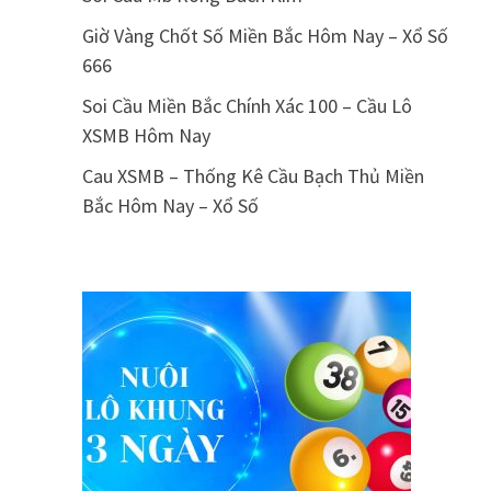
Giờ Vàng Chốt Số Miền Bắc Hôm Nay – Xổ Số
666
Soi Cầu Miền Bắc Chính Xác 100 – Cầu Lô
XSMB Hôm Nay
Cau XSMB – Thống Kê Cầu Bạch Thủ Miền
Bắc Hôm Nay – Xổ Số