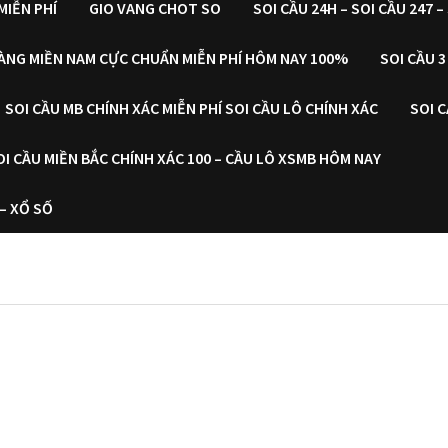
MIỄN PHÍ
GIO VANG CHOT SO
SOI CẦU 24H – SOI CẦU 247 
CÀNG MIỀN NAM CỰC CHUẨN MIỄN PHÍ HÔM NAY 100%
SOI CẦU 3
SOI CẦU MB CHÍNH XÁC MIỄN PHÍ SOI CẦU LÔ CHÍNH XÁC
SOI 
OI CẦU MIỀN BẮC CHÍNH XÁC 100 – CẦU LÔ XSMB HÔM NAY
– XỔ SỐ