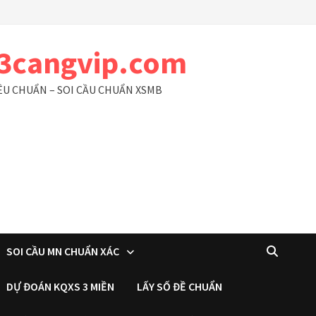
3cangvip.com
IÊU CHUẨN – SOI CẦU CHUẨN XSMB
SOI CẦU MN CHUẨN XÁC
DỰ ĐOÁN KQXS 3 MIỀN
LẤY SỐ ĐỀ CHUẨN