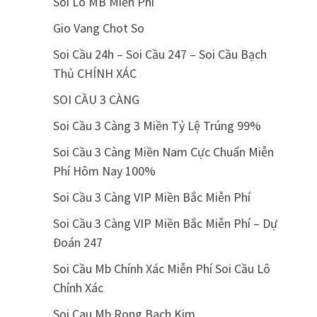
Soi Lô MB Miễn Phí
Gio Vang Chot So
Soi Cầu 24h – Soi Cầu 247 – Soi Cầu Bạch
Thủ CHÍNH XÁC
SOI CẦU 3 CÀNG
Soi Cầu 3 Càng 3 Miền Tỷ Lệ Trúng 99%
Soi Cầu 3 Càng Miền Nam Cực Chuẩn Miễn
Phí Hôm Nay 100%
Soi Cầu 3 Càng VIP Miền Bắc Miễn Phí
Soi Cầu 3 Càng VIP Miền Bắc Miễn Phí – Dự
Đoán 247
Soi Cầu Mb Chính Xác Miễn Phí Soi Cầu Lô
Chính Xác
Soi Cau Mb Rong Bach Kim