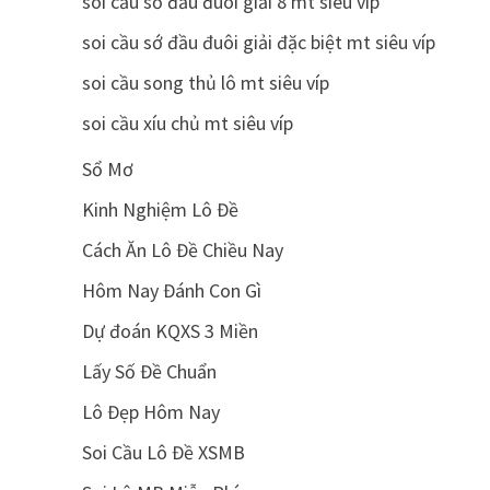
soi cầu sớ đầu đuôi giải 8 mt siêu víp
soi cầu sớ đầu đuôi giải đặc biệt mt siêu víp
soi cầu song thủ lô mt siêu víp
soi cầu xíu chủ mt siêu víp
Sổ Mơ
Kinh Nghiệm Lô Đề
Cách Ăn Lô Đề Chiều Nay
Hôm Nay Đánh Con Gì
Dự đoán KQXS 3 Miền
Lấy Số Đề Chuẩn
Lô Đẹp Hôm Nay
Soi Cầu Lô Đề XSMB