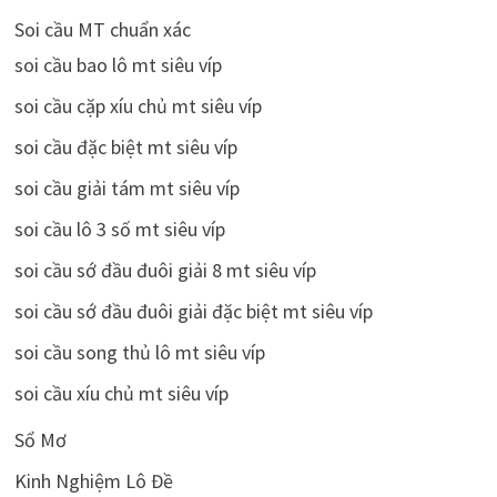
Soi cầu MT chuẩn xác
soi cầu bao lô mt siêu víp
soi cầu cặp xíu chủ mt siêu víp
soi cầu đặc biệt mt siêu víp
soi cầu giải tám mt siêu víp
soi cầu lô 3 số mt siêu víp
soi cầu sớ đầu đuôi giải 8 mt siêu víp
soi cầu sớ đầu đuôi giải đặc biệt mt siêu víp
soi cầu song thủ lô mt siêu víp
soi cầu xíu chủ mt siêu víp
Sổ Mơ
Kinh Nghiệm Lô Đề