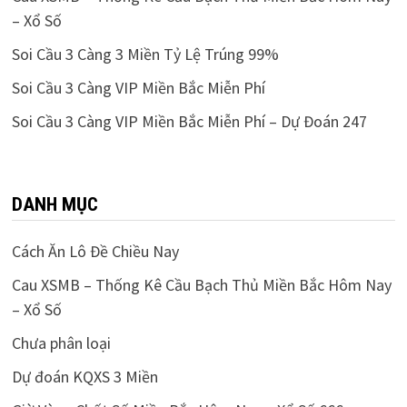
– Xổ Số
Soi Cầu 3 Càng 3 Miền Tỷ Lệ Trúng 99%
Soi Cầu 3 Càng VIP Miền Bắc Miễn Phí
Soi Cầu 3 Càng VIP Miền Bắc Miễn Phí – Dự Đoán 247
DANH MỤC
Cách Ăn Lô Đề Chiều Nay
Cau XSMB – Thống Kê Cầu Bạch Thủ Miền Bắc Hôm Nay
– Xổ Số
Chưa phân loại
Dự đoán KQXS 3 Miền