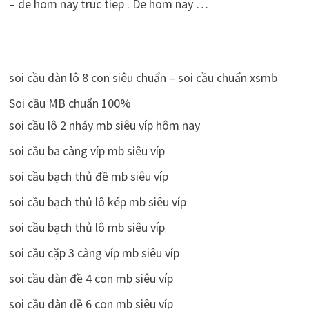
– de hom nay truc tiep . De hom nay …
soi cầu dàn lô 8 con siêu chuẩn – soi cầu chuẩn xsmb
Soi cầu MB chuẩn 100%
soi cầu lô 2 nháy mb siêu víp hôm nay
soi cầu ba càng víp mb siêu víp
soi cầu bạch thủ đề mb siêu víp
soi cầu bạch thủ lô kép mb siêu víp
soi cầu bạch thủ lô mb siêu víp
soi cầu cặp 3 càng víp mb siêu víp
soi cầu dàn đề 4 con mb siêu víp
soi cầu dàn đề 6 con mb siêu víp