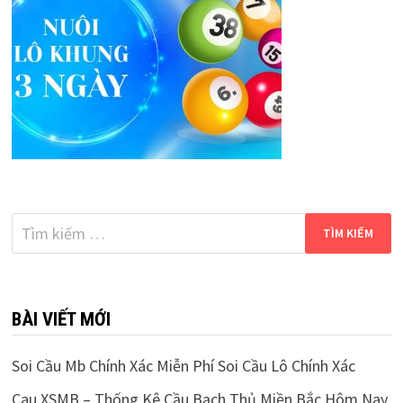
Tìm
kiếm
cho:
BÀI VIẾT MỚI
Soi Cầu Mb Chính Xác Miễn Phí Soi Cầu Lô Chính Xác
Cau XSMB – Thống Kê Cầu Bạch Thủ Miền Bắc Hôm Nay