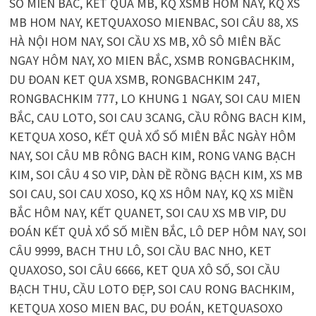
SỐ MIỀN BẮC, KẾT QUA MB, KQ XSMB HOM NAY, KQ XS
MB HOM NAY, KETQUAXOSO MIENBAC, SOI CÂU 88, XS
HÀ NỘI HOM NAY, SOI CẦU XS MB, XÔ SÔ MIÊN BĂC
NGAY HÔM NAY, XO MIEN BẮC, XSMB RONGBACHKIM,
DU ĐOAN KET QUA XSMB, RONGBACHKIM 247,
RONGBACHKIM 777, LO KHUNG 1 NGAY, SOI CAU MIEN
BẮC, CAU LOTO, SOI CAU 3CANG, CẦU RÔNG BACH KIM,
KETQUA XOSO, KẾT QUẢ XỔ SỐ MIÊN BẮC NGÀY HÔM
NAY, SOI CÂU MB RÔNG BACH KIM, RONG VANG BẠCH
KIM, SOI CÂU 4 SO VIP, DÀN ĐỀ RỒNG BẠCH KIM, XS MB
SOI CAU, SOI CAU XOSO, KQ XS HÔM NAY, KQ XS MIỀN
BẮC HÔM NAY, KẾT QUANET, SOI CAU XS MB VIP, DU
ĐOÁN KẾT QUẢ XỔ SỐ MIỀN BẮC, LÔ DEP HÔM NAY, SOI
CÂU 9999, BACH THU LÔ, SOI CẦU BAC NHO, KET
QUAXOSO, SOI CÂU 6666, KET QUA XÔ SỐ, SOI CẦU
BẠCH THU, CẦU LOTO ĐẸP, SOI CAU RONG BACHKIM,
KETQUA XOSO MIEN BAC, DU ĐOÁN, KETQUASOXO