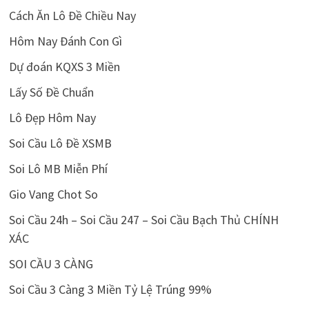
Cách Ăn Lô Đề Chiều Nay
Hôm Nay Đánh Con Gì
Dự đoán KQXS 3 Miền
Lấy Số Đề Chuẩn
Lô Đẹp Hôm Nay
Soi Cầu Lô Đề XSMB
Soi Lô MB Miễn Phí
Gio Vang Chot So
Soi Cầu 24h – Soi Cầu 247 – Soi Cầu Bạch Thủ CHÍNH
XÁC
SOI CẦU 3 CÀNG
Soi Cầu 3 Càng 3 Miền Tỷ Lệ Trúng 99%