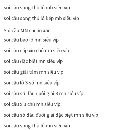
soi cầu song thủ lô mb siêu víp
soi cầu song thủ lô kép mb siêu víp
Soi cầu MN chuẩn xác
soi cầu bao lô mn siêu víp
soi cầu cặp xíu chủ mn siêu víp
soi cầu đặc biệt mn siêu víp
soi cầu giải tám mn siêu víp
soi cầu lô 3 số mn siêu víp
soi cầu sớ đầu đuôi giải 8 mn siêu víp
soi cầu xíu chủ mn siêu víp
soi cầu sớ đầu đuôi giải đặc biệt mn siêu víp
soi cầu song thủ lô mn siêu víp