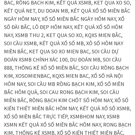
BAC, RÔNG BACH KIM, KẾT QUẢ XSMB, KET QUA XO SO,
KẾT QUẢ NET, DU DOAN MB, KẾT QUẢ XỔ SỐ MIỀN BẮC
NGÀY HÔM NAY, XỔ SỐ MIỀN BẮC NGÀY HÔM NAY, XỔ
SỐ ĐÀI BẮC, LÔ ĐẸP HÔM NAY, KẾT QUẢ XỔ SỐ HÔM
NAY, XSMB THU 2, KET QUA SO XO, KQXS MIEN BẮC,
SOI CẦU XSMB, KẾT QUẢ XỔ SỐ MB, XÔ SỐ HÔM NAY
MIỀN BẮC, KET QUA SO XO MIEN BAC, SOI CẦU DỰ
ĐOÁN XSMB CHÍNH XÁC 100, DU ĐOÁN MB, SOI CẦU
888, THỐNG KÊ XỔ SỐ MIỀN BẮC, SOI CẦU RỒNG BẠCH
KIM, XOSOMIENBAC, KQXS MIEN BAC, XỔ SỐ HÀ NỘI
HÔM NAY, SOI CẦU MB RỒNG BẠCH KIM, XỔ SỐ MIỀN
BẮC HÔM QUẢ, SOI CAU RONG BẠCH KIM, SOI CẦU
MIỀN BẮC, RỒNG BẠCH KIM CHỐT SỐ HÔM NAY, XỔ SỐ
KIẾN THIẾT MIỀN BẮC HÔM NAY, KẾT QUẢ XỔ SỐ XSMB,
XỔ SỐ MIỀN BẮC TRỰC TIẾP, XSMBHOM NAY, XSMB
XSMN KẾT QUẢ XỔ SỐ MIỀN BẮC HÔM NAY, RONG BẠCH
KIM, THỐNG KÊ XSMB, XỔ SỐ KIẾN THIẾT MIÊN BẮC,