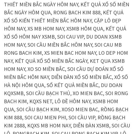
THIẾT MIỀN BẮC NGÀY HÔM NAY, KẾT QUẢ XỔ SỐ MIỀN
BẮC NGÀY HÔM QUA, RONG BACH KIM 888, KẾT QUẢ
XỔ SỐ KIẾN THIẾT MIỀN BẮC HÔM NAY, CẶP LÔ ĐẸP
HÔM NAY, XS MB HOM NAY, XSMB HÔM QUA, KẾT QUẢ
XỔ SỐ HÔM NAY XSMB, SOI CAU VIP, DU DOAN XSMB
HOM NAY, SOI CẦU MIỀN BẮC HÔM NAY, SOI CAU MB
RONG BACH KIM, XS MIEN BAC HOM NAY, LO DEP HOM
NAY, KẾT QUẢ XỔ SỐ MIỀN BẮC NGÀY, KET QUA XSMB
HOM NAY, XO SO MIỀN BẮC, SOI CẦU DỰ ĐOÁN XỔ SỐ
MIỀN BẮC HÔM NAY, DIỄN ĐÀN XỔ SỐ MIỀN BẮC, XỔ SỐ
HÀ NỘI HÔM QUA, SỔ KẾT QUẢ MIỀN BẮC, DU DOAN
KQXSMB, SOI CẦU BẠCH THỦ, XO MIEN BAC, SOI RONG
BACH KIM, KQXS NET, LÔ ĐỀ HÔM NAY, XSMB HOM
QUA, SOI CẦU BẠCH KIM, XOSO MIEN BAC, RỒNG BẠCH
KIM 888, SOI CAU MIEN PHI, SOI CẦU VIP, RỒNG BẠCH
KIM 2888, KQXS MB HOM NAY, DIỄN ĐÀN XSMB, SOI CẦU
LÔ, RONGBACH KIM, SOI CAU RONG BACH KIM VIP, LÔ