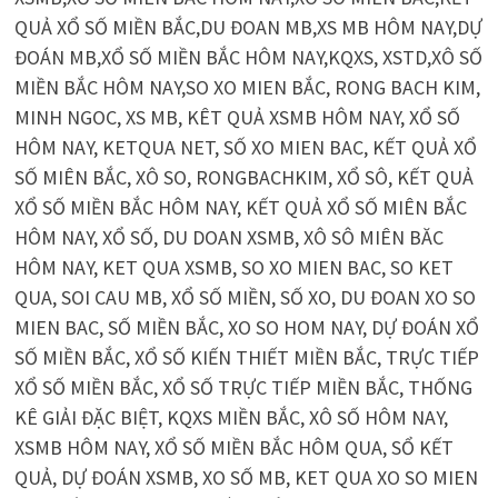
QUẢ XỔ SỐ MIỀN BẮC,DU ĐOAN MB,XS MB HÔM NAY,DỰ
ĐOÁN MB,XỔ SỐ MIỀN BẮC HÔM NAY,KQXS, XSTD,XÔ SỐ
MIỀN BẮC HÔM NAY,SO XO MIEN BẮC, RONG BACH KIM,
MINH NGOC, XS MB, KÊT QUẢ XSMB HÔM NAY, XỔ SỐ
HÔM NAY, KETQUA NET, SỐ XO MIEN BAC, KẾT QUẢ XỔ
SỐ MIÊN BẮC, XÔ SO, RONGBACHKIM, XỔ SÔ, KẾT QUẢ
XỔ SỐ MIỀN BẮC HÔM NAY, KẾT QUẢ XỔ SỐ MIÊN BẮC
HÔM NAY, XỔ SỐ, DU DOAN XSMB, XÔ SÔ MIÊN BĂC
HÔM NAY, KET QUA XSMB, SO XO MIEN BAC, SO KET
QUA, SOI CAU MB, XỔ SỐ MIỀN, SỐ XO, DU ĐOAN XO SO
MIEN BAC, SỐ MIỀN BẮC, XO SO HOM NAY, DỰ ĐOÁN XỔ
SỐ MIỀN BẮC, XỔ SỐ KIẾN THIẾT MIỀN BẮC, TRỰC TIẾP
XỔ SỐ MIỀN BẮC, XỔ SỐ TRỰC TIẾP MIỀN BẮC, THỐNG
KÊ GIẢI ĐẶC BIỆT, KQXS MIỀN BẮC, XÔ SỐ HÔM NAY,
XSMB HÔM NAY, XỔ SỐ MIỀN BẮC HÔM QUA, SỔ KẾT
QUẢ, DỰ ĐOÁN XSMB, XO SỐ MB, KET QUA XO SO MIEN