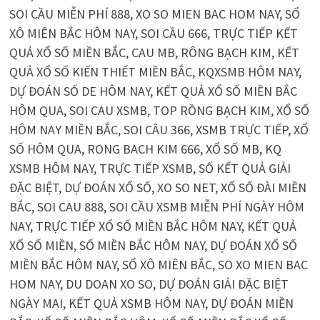
SOI CẦU MIỄN PHÍ 888, XO SO MIEN BAC HOM NAY, SỔ
XÔ MIÊN BẮC HÔM NAY, SOI CẦU 666, TRỰC TIẾP KẾT
QUẢ XỔ SỐ MIỀN BẮC, CAU MB, RÔNG BẠCH KIM, KẾT
QUẢ XỔ SỐ KIẾN THIẾT MIỀN BẮC, KQXSMB HÔM NAY,
DỰ ĐOÁN SỐ DE HÔM NAY, KẾT QUẢ XỔ SỐ MIỀN BẮC
HÔM QUA, SOI CAU XSMB, TOP RỒNG BẠCH KIM, XỔ SỐ
HÔM NAY MIỀN BẮC, SOI CÂU 366, XSMB TRỰC TIẾP, XỔ
SỐ HÔM QUA, RONG BACH KIM 666, XỔ SỐ MB, KQ
XSMB HÔM NAY, TRỰC TIẾP XSMB, SỐ KẾT QUẢ GIẢI
ĐẶC BIỆT, DỰ ĐOÁN XỔ SỐ, XO SO NET, XỔ SỐ ĐÀI MIỀN
BẮC, SOI CAU 888, SOI CẦU XSMB MIỄN PHÍ NGÀY HÔM
NAY, TRỰC TIẾP XỔ SỐ MIỀN BẮC HÔM NAY, KẾT QUẢ
XỔ SỐ MIỀN, SỐ MIỀN BẮC HÔM NAY, DỰ ĐOÁN XỔ SỐ
MIỀN BẮC HÔM NAY, SỔ XÔ MIÊN BẮC, SO XO MIEN BAC
HOM NAY, DU DOAN XO SO, DỰ ĐOÁN GIẢI ĐẶC BIỆT
NGÀY MAI, KẾT QUẢ XSMB HÔM NAY, DỰ ĐOÁN MIỀN