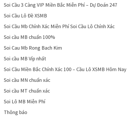
Soi Cầu 3 Càng VIP Miền Bắc Miễn Phí – Dự Đoán 247
Soi Cầu Lô Đề XSMB
Soi Cầu Mb Chính Xác Miễn Phí Soi Cầu Lô Chính Xác
Soi cầu MB chuẩn 100%
Soi Cau Mb Rong Bach Kim
Soi cầu MB Víp nhất
Soi Cầu Miền Bắc Chính Xác 100 – Cầu Lô XSMB Hôm Nay
Soi cầu MN chuẩn xác
Soi cầu MT chuẩn xác
Soi Lô MB Miễn Phí
Thông báo