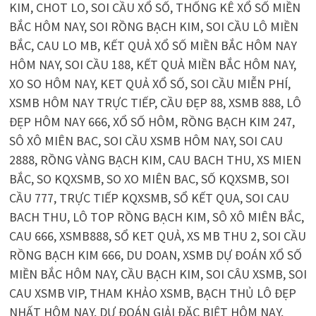
KIM, CHOT LO, SOI CẦU XỔ SỐ, THỐNG KÊ XỔ SỐ MIỀN
BẮC HÔM NAY, SOI RỒNG BẠCH KIM, SOI CẦU LÔ MIỀN
BẮC, CAU LO MB, KẾT QUẢ XỔ SỐ MIỀN BẮC HÔM NAY
HÔM NAY, SOI CẦU 188, KẾT QUẢ MIỀN BẮC HÔM NAY,
XO SO HÔM NAY, KET QUẢ XỔ SỐ, SOI CẦU MIỄN PHÍ,
XSMB HÔM NAY TRỰC TIẾP, CẦU ĐẸP 88, XSMB 888, LÔ
ĐẸP HÔM NAY 666, XỔ SỐ HÔM, RỒNG BẠCH KIM 247,
SÔ XÔ MIÊN BAC, SOI CẦU XSMB HÔM NAY, SOI CAU
2888, RỒNG VÀNG BẠCH KIM, CAU BACH THU, XS MIEN
BẮC, SO KQXSMB, SO XO MIÊN BAC, SỐ KQXSMB, SOI
CẦU 777, TRỰC TIẾP KQXSMB, SỔ KẾT QUA, SOI CAU
BACH THU, LÔ TOP RỒNG BẠCH KIM, SÔ XÔ MIÊN BẮC,
CAU 666, XSMB888, SỔ KET QUẢ, XS MB THU 2, SOI CẦU
RỒNG BẠCH KIM 666, DU DOAN, XSMB DỰ ĐOÁN XỔ SỐ
MIỀN BẮC HÔM NAY, CẦU BẠCH KIM, SOI CÂU XSMB, SOI
CAU XSMB VIP, THAM KHẢO XSMB, BẠCH THỦ LÔ ĐẸP
NHẤT HÔM NAY, DỰ ĐOÁN GIẢI ĐẶC BIỆT HÔM NAY,