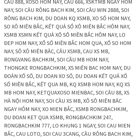
CẦU 888, XOSO HOM NAY, CẦU 666, XSKTMB NGÀY HÔM
NAY, SOI CÂU RÔNG BACH KIM, SOI CẦU WIN 2888, SOI
RÔNG BACH KIM, DU DOAN KQ XSMB, XO SỐ HOM NAY,
SO XÔ MIÊN BẮC, KẾT QUẢ SỔ XÔ MIÊN BẮC HÔM NAY,
XSMB XSMN KẾT QUẢ XỐ SỐ MIỀN BẮC HÔM NAY, LO
ĐEP HOM NAY, XỔ SỐ MIỀN BẮC HOM QUA, XỔ SO HOM
NAY, SÔ XÔ MIÊN BÂC, CÂU XSMB, CAU XS MB,
RONGVANG BACHKIM, SOI CẦU MB HOM NAY,
THONGKE RONGBACHKIM, XS MIÊN BAC HOM NAY, DU
ĐOÁN XỔ SỐ, DU DOAN XO SỐ, DU DOAN KẾT QUẢ XỔ
SỐ MIỀN BẮC, KẾT QUA MB, KQ XSMB HOM NAY, KQ XS
MB HOM NAY, KETQUAXOSO MIENBAC, SOI CÂU 88, XS
HÀ NỘI HOM NAY, SOI CẦU XS MB, XÔ SÔ MIÊN BĂC
NGAY HÔM NAY, XO MIEN BẮC, XSMB RONGBACHKIM,
DU ĐOAN KET QUA XSMB, RONGBACHKIM 247,
RONGBACHKIM 777, LO KHUNG 1 NGAY, SOI CAU MIEN
BẮC, CAU LOTO, SOI CAU 3CANG, CẦU RÔNG BACH KIM,