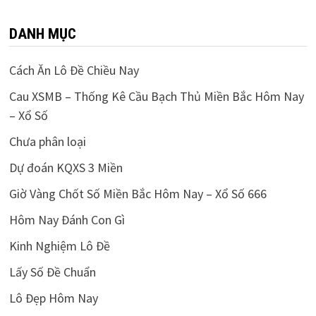
DANH MỤC
Cách Ăn Lô Đề Chiều Nay
Cau XSMB – Thống Kê Cầu Bạch Thủ Miền Bắc Hôm Nay
– Xổ Số
Chưa phân loại
Dự đoán KQXS 3 Miền
Giờ Vàng Chốt Số Miền Bắc Hôm Nay – Xổ Số 666
Hôm Nay Đánh Con Gì
Kinh Nghiệm Lô Đề
Lấy Số Đề Chuẩn
Lô Đẹp Hôm Nay