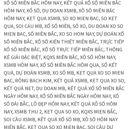
XỔ SỐ MIỀN BẮC HÔM NAY, KẾT QUẢ XỔ SỐ MIÊN BẮC
HÔM NAY, XỔ SỐ, DU DOAN XSMB, XÔ SÔ MIÊN BĂC
HÔM NAY, KET QUA XSMB, SO XO MIEN BAC, SO KET
QUA, SOI CAU MB, XỔ SỐ MIỀN, SỐ XO, DU ĐOAN XO SO
MIEN BAC, SỐ MIỀN BẮC, XO SO HOM NAY, DỰ ĐOÁN XỔ
SỐ MIỀN BẮC, XỔ SỐ KIẾN THIẾT MIỀN BẮC, TRỰC TIẾP
XỔ SỐ MIỀN BẮC, XỔ SỐ TRỰC TIẾP MIỀN BẮC, THỐNG
KÊ GIẢI ĐẶC BIỆT, KQXS MIỀN BẮC, XÔ SỐ HÔM NAY,
XSMB HÔM NAY, XỔ SỐ MIỀN BẮC HÔM QUA, SỔ KẾT
QUẢ, DỰ ĐOÁN XSMB, XO SỐ MB, KET QUA XO SO MIEN
BAC, RÔNG BACH KIM, KẾT QUẢ XSMB, KET QUA XO SO,
KẾT QUẢ NET, DU DOAN MB, KẾT QUẢ XỔ SỐ MIỀN BẮC
NGÀY HÔM NAY, XỔ SỐ MIỀN BẮC NGÀY HÔM NAY, XỔ
SỐ ĐÀI BẮC, LÔ ĐẸP HÔM NAY, KẾT QUẢ XỔ SỐ HÔM
NAY, XSMB THU 2, KET QUA SO XO, KQXS MIEN BẮC,
SOI CẦU XSMB, KẾT QUẢ XỔ SỐ MB, XÔ SỐ HÔM NAY
MIỀN BẮC, KET QUA SO XO MIEN BAC, SOI CẦU DỰ