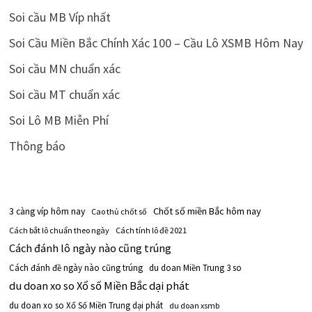
Soi cầu MB Víp nhất
Soi Cầu Miền Bắc Chính Xác 100 – Cầu Lô XSMB Hôm Nay
Soi cầu MN chuẩn xác
Soi cầu MT chuẩn xác
Soi Lô MB Miễn Phí
Thông báo
Chốt số miền Bắc hôm nay
3 càng víp hôm nay
Cao thủ chốt số
Cách bắt lô chuẩn theo ngày
Cách tính lô đề 2021
Cách đánh lô ngày nào cũng trúng
Cách đánh đề ngày nào cũng trúng
du doan Miền Trung 3 so
du doan xo so Xổ số Miền Bắc dại phát
du doan xo so Xổ Số Miền Trung dại phát
du doan xsmb