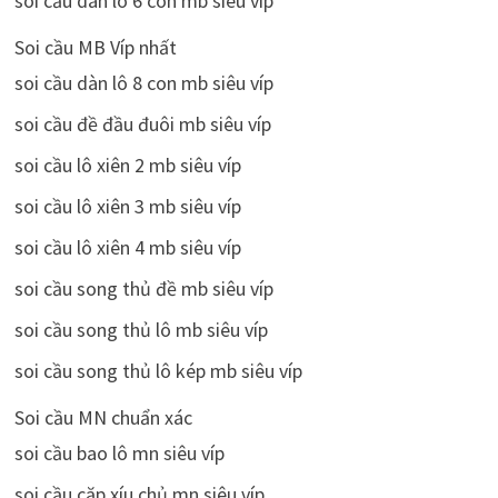
soi cầu dàn lô 6 con mb siêu víp
Soi cầu MB Víp nhất
soi cầu dàn lô 8 con mb siêu víp
soi cầu đề đầu đuôi mb siêu víp
soi cầu lô xiên 2 mb siêu víp
soi cầu lô xiên 3 mb siêu víp
soi cầu lô xiên 4 mb siêu víp
soi cầu song thủ đề mb siêu víp
soi cầu song thủ lô mb siêu víp
soi cầu song thủ lô kép mb siêu víp
Soi cầu MN chuẩn xác
soi cầu bao lô mn siêu víp
soi cầu cặp xíu chủ mn siêu víp