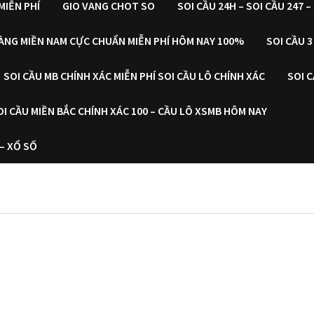
MIỄN PHÍ
GIO VANG CHOT SO
SOI CẦU 24H – SOI CẦU 247 
CÀNG MIỀN NAM CỰC CHUẨN MIỄN PHÍ HÔM NAY 100%
SOI CẦU 3
SOI CẦU MB CHÍNH XÁC MIỄN PHÍ SOI CẦU LÔ CHÍNH XÁC
SOI 
OI CẦU MIỀN BẮC CHÍNH XÁC 100 – CẦU LÔ XSMB HÔM NAY
– XỔ SỐ