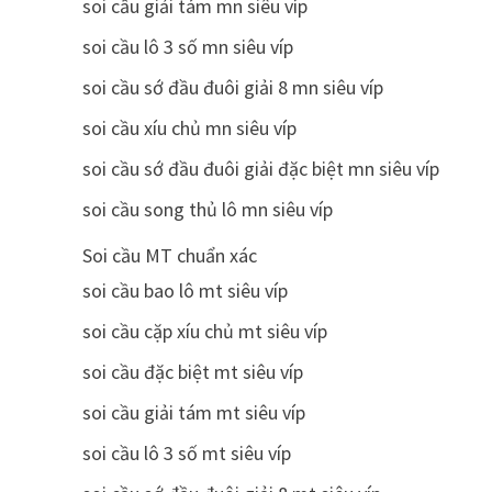
soi cầu giải tám mn siêu víp
soi cầu lô 3 số mn siêu víp
soi cầu sớ đầu đuôi giải 8 mn siêu víp
soi cầu xíu chủ mn siêu víp
soi cầu sớ đầu đuôi giải đặc biệt mn siêu víp
soi cầu song thủ lô mn siêu víp
Soi cầu MT chuẩn xác
soi cầu bao lô mt siêu víp
soi cầu cặp xíu chủ mt siêu víp
soi cầu đặc biệt mt siêu víp
soi cầu giải tám mt siêu víp
soi cầu lô 3 số mt siêu víp