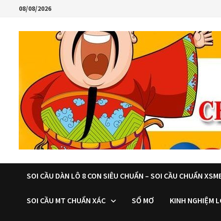
Skip
08/08/2026
to
content
SOI CẦU DÀN LÔ 8 CON SIÊU CHUẨN – SOI CẦU CHUẨN XSM
SOI CẦU MT CHUẨN XÁC
SỔ MƠ
KINH NGHIỆM L