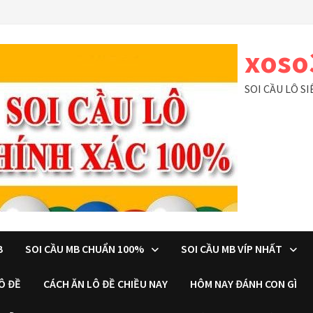
xoso
SOI CẦU LÔ S
B
SOI CẦU MB CHUẨN 100%
SOI CẦU MB VÍP NHẤT
Ô ĐỀ
CÁCH ĂN LÔ ĐỀ CHIỀU NAY
HÔM NAY ĐÁNH CON GÌ