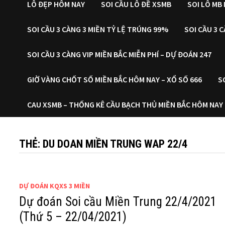
LÔ ĐẸP HÔM NAY
SOI CẦU LÔ ĐỀ XSMB
SOI LÔ MB 
SOI CẦU 3 CÀNG 3 MIỀN TỶ LỆ TRÚNG 99%
SOI CẦU 3 
SOI CẦU 3 CÀNG VIP MIỀN BẮC MIỄN PHÍ – DỰ ĐOÁN 247
GIỜ VÀNG CHỐT SỐ MIỀN BẮC HÔM NAY – XỔ SỐ 666
S
CAU XSMB – THỐNG KÊ CẦU BẠCH THỦ MIỀN BẮC HÔM NAY 
THẺ:
DU DOAN MIỀN TRUNG WAP 22/4
DỰ ĐOÁN KQXS 3 MIỀN
Dự đoán Soi cầu Miền Trung 22/4/2021
(Thứ 5 – 22/04/2021)