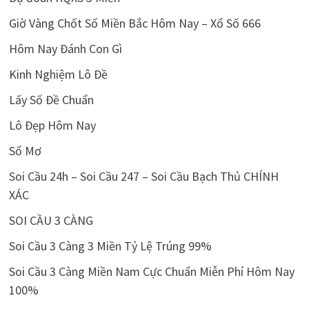
Giờ Vàng Chốt Số Miền Bắc Hôm Nay – Xổ Số 666
Hôm Nay Đánh Con Gì
Kinh Nghiệm Lô Đề
Lấy Số Đề Chuẩn
Lô Đẹp Hôm Nay
Sổ Mơ
Soi Cầu 24h – Soi Cầu 247 – Soi Cầu Bạch Thủ CHÍNH
XÁC
SOI CẦU 3 CÀNG
Soi Cầu 3 Càng 3 Miền Tỷ Lệ Trúng 99%
Soi Cầu 3 Càng Miền Nam Cực Chuẩn Miễn Phí Hôm Nay
100%