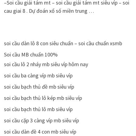
–Soi cầu giải tám mt – soi cầu giải tám mt siêu víp – soi
cau giai 8 . Dự đoán xổ số miền trung …
soi cầu dàn lô 8 con siêu chuẩn – soi cầu chuẩn xsmb
Soi cầu MB chuẩn 100%
soi cầu lô 2 nháy mb siêu víp hôm nay
soi cầu ba càng víp mb siêu víp
soi cầu bạch thủ đề mb siêu víp
soi cầu bạch thủ lô kép mb siêu víp
soi cầu bạch thủ lô mb siêu víp
soi cầu cặp 3 càng víp mb siêu víp
soi cầu dàn đề 4 con mb siêu víp