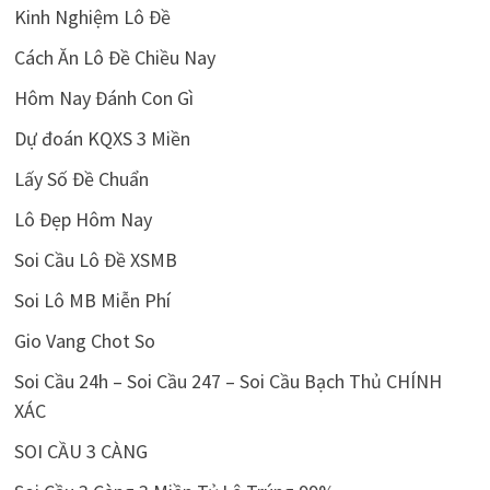
Kinh Nghiệm Lô Đề
Cách Ăn Lô Đề Chiều Nay
Hôm Nay Đánh Con Gì
Dự đoán KQXS 3 Miền
Lấy Số Đề Chuẩn
Lô Đẹp Hôm Nay
Soi Cầu Lô Đề XSMB
Soi Lô MB Miễn Phí
Gio Vang Chot So
Soi Cầu 24h – Soi Cầu 247 – Soi Cầu Bạch Thủ CHÍNH
XÁC
SOI CẦU 3 CÀNG