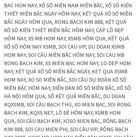
BAC HOM NAY, XỔ SỐ MIỀN NAM MIỀN BẮC, XỔ SỐ KIẾN
THIẾT MIỀN BẮC NGÀY HÔM NAY, KẾT QUẢ XỔ SỐ MIỀN
BẮC NGÀY HÔM QUA, RONG BACH KIM 888, KẾT QUẢ
XỔ SỐ KIẾN THIẾT MIỀN BẮC HÔM NAY, CẶP LÔ ĐẸP
HÔM NAY, XS MB HOM NAY, XSMB HÔM QUA, KẾT QUẢ
XỔ SỐ HÔM NAY XSMB, SOI CAU VIP, DU DOAN XSMB
HOM NAY, SOI CẦU MIỀN BẮC HÔM NAY, SOI CAU MB
RONG BACH KIM, XS MIEN BAC HOM NAY, LO DEP HOM
NAY, KẾT QUẢ XỔ SỐ MIỀN BẮC NGÀY, KET QUA XSMB
HOM NAY, XO SO MIỀN BẮC, SOI CẦU DỰ ĐOÁN XỔ SỐ
MIỀN BẮC HÔM NAY, DIỄN ĐÀN XỔ SỐ MIỀN BẮC, XỔ SỐ
HÀ NỘI HÔM QUA, SỔ KẾT QUẢ MIỀN BẮC, DU DOAN
KQXSMB, SOI CẦU BẠCH THỦ, XO MIEN BAC, SOI RONG
BACH KIM, KQXS NET, LÔ ĐỀ HÔM NAY, XSMB HOM
QUA, SOI CẦU BẠCH KIM, XOSO MIEN BAC, RỒNG BẠCH
KIM 888, SOI CAU MIEN PHI, SOI CẦU VIP, RỒNG BẠCH