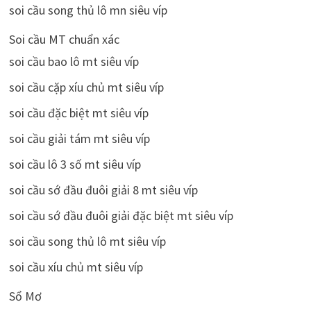
soi cầu song thủ lô mn siêu víp
Soi cầu MT chuẩn xác
soi cầu bao lô mt siêu víp
soi cầu cặp xíu chủ mt siêu víp
soi cầu đặc biệt mt siêu víp
soi cầu giải tám mt siêu víp
soi cầu lô 3 số mt siêu víp
soi cầu sớ đầu đuôi giải 8 mt siêu víp
soi cầu sớ đầu đuôi giải đặc biệt mt siêu víp
soi cầu song thủ lô mt siêu víp
soi cầu xíu chủ mt siêu víp
Sổ Mơ