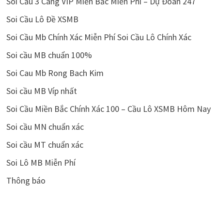
Soi Cầu 3 Càng VIP Miền Bắc Miễn Phí – Dự Đoán 247
Soi Cầu Lô Đề XSMB
Soi Cầu Mb Chính Xác Miễn Phí Soi Cầu Lô Chính Xác
Soi cầu MB chuẩn 100%
Soi Cau Mb Rong Bach Kim
Soi cầu MB Víp nhất
Soi Cầu Miền Bắc Chính Xác 100 – Cầu Lô XSMB Hôm Nay
Soi cầu MN chuẩn xác
Soi cầu MT chuẩn xác
Soi Lô MB Miễn Phí
Thông báo