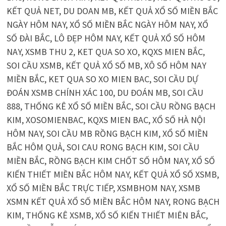
KẾT QUẢ NET, DU DOAN MB, KẾT QUẢ XỔ SỐ MIỀN BẮC
NGÀY HÔM NAY, XỔ SỐ MIỀN BẮC NGÀY HÔM NAY, XỔ
SỐ ĐÀI BẮC, LÔ ĐẸP HÔM NAY, KẾT QUẢ XỔ SỐ HÔM
NAY, XSMB THU 2, KET QUA SO XO, KQXS MIEN BẮC,
SOI CẦU XSMB, KẾT QUẢ XỔ SỐ MB, XÔ SỐ HÔM NAY
MIỀN BẮC, KET QUA SO XO MIEN BAC, SOI CẦU DỰ
ĐOÁN XSMB CHÍNH XÁC 100, DU ĐOÁN MB, SOI CẦU
888, THỐNG KÊ XỔ SỐ MIỀN BẮC, SOI CẦU RỒNG BẠCH
KIM, XOSOMIENBAC, KQXS MIEN BAC, XỔ SỐ HÀ NỘI
HÔM NAY, SOI CẦU MB RỒNG BẠCH KIM, XỔ SỐ MIỀN
BẮC HÔM QUẢ, SOI CAU RONG BẠCH KIM, SOI CẦU
MIỀN BẮC, RỒNG BẠCH KIM CHỐT SỐ HÔM NAY, XỔ SỐ
KIẾN THIẾT MIỀN BẮC HÔM NAY, KẾT QUẢ XỔ SỐ XSMB,
XỔ SỐ MIỀN BẮC TRỰC TIẾP, XSMBHOM NAY, XSMB
XSMN KẾT QUẢ XỔ SỐ MIỀN BẮC HÔM NAY, RONG BẠCH
KIM, THỐNG KÊ XSMB, XỔ SỐ KIẾN THIẾT MIÊN BẮC,