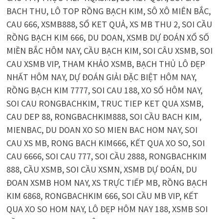
BACH THU, LÔ TOP RỒNG BẠCH KIM, SÔ XÔ MIÊN BẮC,
CAU 666, XSMB888, SỔ KET QUẢ, XS MB THU 2, SOI CẦU
RỒNG BẠCH KIM 666, DU DOAN, XSMB DỰ ĐOÁN XỔ SỐ
MIỀN BẮC HÔM NAY, CẦU BẠCH KIM, SOI CÂU XSMB, SOI
CAU XSMB VIP, THAM KHẢO XSMB, BẠCH THỦ LÔ ĐẸP
NHẤT HÔM NAY, DỰ ĐOÁN GIẢI ĐẶC BIỆT HÔM NAY,
RỒNG BẠCH KIM 7777, SOI CAU 188, XO SỐ HÔM NAY,
SOI CAU RONGBACHKIM, TRUC TIEP KET QUA XSMB,
CAU DEP 88, RONGBACHKIM888, SOI CẦU BACH KIM,
MIENBAC, DU DOAN XO SO MIEN BAC HOM NAY, SOI
CAU XS MB, RONG BACH KIM666, KẾT QUA XO SO, SOI
CAU 6666, SOI CAU 777, SOI CẦU 2888, RONGBACHKIM
888, CẦU XSMB, SOI CẦU XSMN, XSMB DỰ ĐOÁN, DU
ĐOAN XSMB HOM NAY, XS TRỰC TIẾP MB, RỒNG BẠCH
KIM 6868, RONGBACHKIM 666, SOI CẦU MB VIP, KẾT
QUA XO SO HOM NAY, LÔ ĐẸP HÔM NAY 188, XSMB SOI