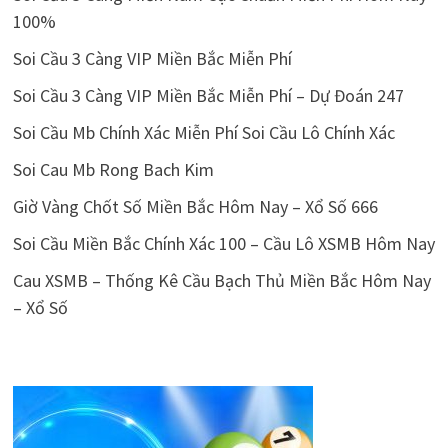
100%
Soi Cầu 3 Càng VIP Miền Bắc Miễn Phí
Soi Cầu 3 Càng VIP Miền Bắc Miễn Phí – Dự Đoán 247
Soi Cầu Mb Chính Xác Miễn Phí Soi Cầu Lô Chính Xác
Soi Cau Mb Rong Bach Kim
Giờ Vàng Chốt Số Miền Bắc Hôm Nay – Xổ Số 666
Soi Cầu Miền Bắc Chính Xác 100 – Cầu Lô XSMB Hôm Nay
Cau XSMB – Thống Kê Cầu Bạch Thủ Miền Bắc Hôm Nay
– Xổ Số