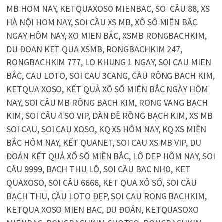
MB HOM NAY, KETQUAXOSO MIENBAC, SOI CÂU 88, XS
HÀ NỘI HOM NAY, SOI CẦU XS MB, XÔ SÔ MIÊN BĂC
NGAY HÔM NAY, XO MIEN BẮC, XSMB RONGBACHKIM,
DU ĐOAN KET QUA XSMB, RONGBACHKIM 247,
RONGBACHKIM 777, LO KHUNG 1 NGAY, SOI CAU MIEN
BẮC, CAU LOTO, SOI CAU 3CANG, CẦU RÔNG BACH KIM,
KETQUA XOSO, KẾT QUẢ XỔ SỐ MIÊN BẮC NGÀY HÔM
NAY, SOI CÂU MB RÔNG BACH KIM, RONG VANG BẠCH
KIM, SOI CÂU 4 SO VIP, DÀN ĐỀ RỒNG BẠCH KIM, XS MB
SOI CAU, SOI CAU XOSO, KQ XS HÔM NAY, KQ XS MIỀN
BẮC HÔM NAY, KẾT QUANET, SOI CAU XS MB VIP, DU
ĐOÁN KẾT QUẢ XỔ SỐ MIỀN BẮC, LÔ DEP HÔM NAY, SOI
CÂU 9999, BACH THU LÔ, SOI CẦU BAC NHO, KET
QUAXOSO, SOI CÂU 6666, KET QUA XÔ SỐ, SOI CẦU
BẠCH THU, CẦU LOTO ĐẸP, SOI CAU RONG BACHKIM,
KETQUA XOSO MIEN BAC, DU ĐOÁN, KETQUASOXO