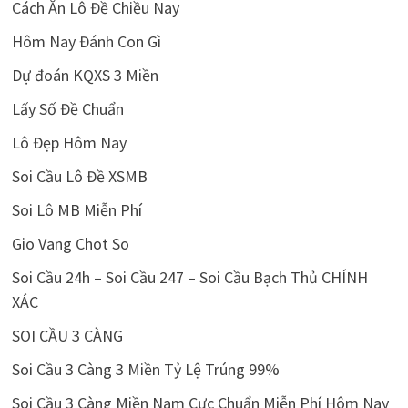
Cách Ăn Lô Đề Chiều Nay
Hôm Nay Đánh Con Gì
Dự đoán KQXS 3 Miền
Lấy Số Đề Chuẩn
Lô Đẹp Hôm Nay
Soi Cầu Lô Đề XSMB
Soi Lô MB Miễn Phí
Gio Vang Chot So
Soi Cầu 24h – Soi Cầu 247 – Soi Cầu Bạch Thủ CHÍNH
XÁC
SOI CẦU 3 CÀNG
Soi Cầu 3 Càng 3 Miền Tỷ Lệ Trúng 99%
Soi Cầu 3 Càng Miền Nam Cực Chuẩn Miễn Phí Hôm Nay