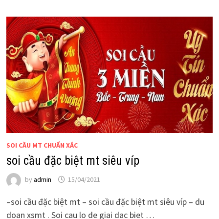
SOI CẦU MT CHUẨN XÁC
soi cầu đặc biệt mt siêu víp
by
admin
15/04/2021
–soi cầu đặc biệt mt – soi cầu đặc biệt mt siêu víp – du
doan xsmt . Soi cau lo de giai dac biet …