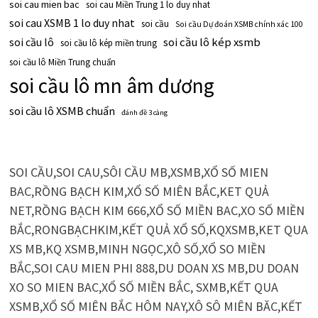
soi cau mien bac
soi cau Miền Trung 1 lo duy nhat
soi cau XSMB 1 lo duy nhat
soi cầu
Soi cầu Dự đoán XSMB chính xác 100
soi cầu lô kép xsmb
soi cầu lô
soi cầu lô kép miền trung
soi cầu lô Miền Trung chuẩn
soi cầu lô mn âm dương
soi cầu lô XSMB chuẩn
đánh đề 3 càng
SOI CẦU,SOI CAU,SÔI CẦU MB,XSMB,XỔ SỐ MIEN
BAC,RỒNG BẠCH KIM,XỔ SỐ MIÊN BẮC,KET QUẢ
NET,RỒNG BẠCH KIM 666,XỔ SỐ MIỀN BAC,XO SỐ MIỀN
BẮC,RONGBẠCHKIM,KẾT QUẢ XỔ SỐ,KQXSMB,KET QUA
XS MB,KQ XSMB,MINH NGỌC,XÔ SỐ,XỔ SO MIỀN
BẮC,SOI CAU MIEN PHI 888,DU DOAN XS MB,DU DOAN
XO SO MIEN BAC,XỔ SỐ MIỀN BẮC, SXMB,KẾT QUA
XSMB,XỔ SỐ MIÊN BẮC HÔM NAY,XÔ SÔ MIÊN BĂC,KẾT