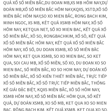
QUẢ XỔ SỐ MIỀN BẮC,DU ĐOAN MB,XS MB HÔM NAY,DỰ
ĐOÁN MB,XỔ SỐ MIỀN BẮC HÔM NAY,KQXS, XSTD,XÔ SỐ
MIỀN BẮC HÔM NAY,SO XO MIEN BẮC, RONG BACH KIM,
MINH NGOC, XS MB, KÊT QUẢ XSMB HÔM NAY, XỔ SỐ
HÔM NAY, KETQUA NET, SỐ XO MIEN BAC, KẾT QUẢ XỔ
SỐ MIÊN BẮC, XÔ SO, RONGBACHKIM, XỔ SÔ, KẾT QUẢ
XỔ SỐ MIỀN BẮC HÔM NAY, KẾT QUẢ XỔ SỐ MIÊN BẮC
HÔM NAY, XỔ SỐ, DU DOAN XSMB, XÔ SÔ MIÊN BĂC
HÔM NAY, KET QUA XSMB, SO XO MIEN BAC, SO KET
QUA, SOI CAU MB, XỔ SỐ MIỀN, SỐ XO, DU ĐOAN XO SO
MIEN BAC, SỐ MIỀN BẮC, XO SO HOM NAY, DỰ ĐOÁN XỔ
SỐ MIỀN BẮC, XỔ SỐ KIẾN THIẾT MIỀN BẮC, TRỰC TIẾP
XỔ SỐ MIỀN BẮC, XỔ SỐ TRỰC TIẾP MIỀN BẮC, THỐNG
KÊ GIẢI ĐẶC BIỆT, KQXS MIỀN BẮC, XÔ SỐ HÔM NAY,
XSMB HÔM NAY, XỔ SỐ MIỀN BẮC HÔM QUA, SỔ KẾT
QUẢ, DỰ ĐOÁN XSMB, XO SỐ MB, KET QUA XO SO MIEN
BAC, RÔNG BACH KIM, KẾT QUẢ XSMB, KET QUA XO SO,