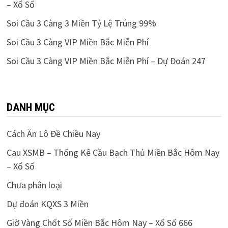
– Xổ Số
Soi Cầu 3 Càng 3 Miền Tỷ Lệ Trúng 99%
Soi Cầu 3 Càng VIP Miền Bắc Miễn Phí
Soi Cầu 3 Càng VIP Miền Bắc Miễn Phí – Dự Đoán 247
DANH MỤC
Cách Ăn Lô Đề Chiều Nay
Cau XSMB – Thống Kê Cầu Bạch Thủ Miền Bắc Hôm Nay
– Xổ Số
Chưa phân loại
Dự đoán KQXS 3 Miền
Giờ Vàng Chốt Số Miền Bắc Hôm Nay – Xổ Số 666