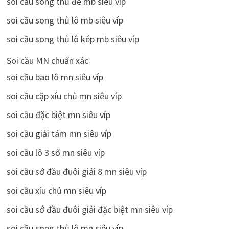
soi cầu song thủ đề mb siêu víp
soi cầu song thủ lô mb siêu víp
soi cầu song thủ lô kép mb siêu víp
Soi cầu MN chuẩn xác
soi cầu bao lô mn siêu víp
soi cầu cặp xíu chủ mn siêu víp
soi cầu đặc biệt mn siêu víp
soi cầu giải tám mn siêu víp
soi cầu lô 3 số mn siêu víp
soi cầu sớ đầu đuôi giải 8 mn siêu víp
soi cầu xíu chủ mn siêu víp
soi cầu sớ đầu đuôi giải đặc biệt mn siêu víp
soi cầu song thủ lô mn siêu víp