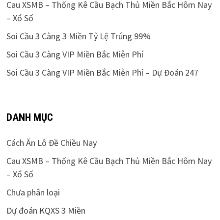
Cau XSMB – Thống Kê Cầu Bạch Thủ Miền Bắc Hôm Nay
– Xổ Số
Soi Cầu 3 Càng 3 Miền Tỷ Lệ Trúng 99%
Soi Cầu 3 Càng VIP Miền Bắc Miễn Phí
Soi Cầu 3 Càng VIP Miền Bắc Miễn Phí – Dự Đoán 247
DANH MỤC
Cách Ăn Lô Đề Chiều Nay
Cau XSMB – Thống Kê Cầu Bạch Thủ Miền Bắc Hôm Nay
– Xổ Số
Chưa phân loại
Dự đoán KQXS 3 Miền