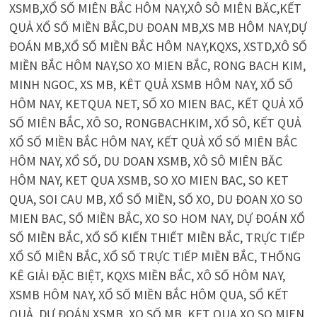
XSMB,XỔ SỐ MIÊN BẮC HÔM NAY,XÔ SÔ MIÊN BĂC,KẾT
QUẢ XỔ SỐ MIỀN BẮC,DU ĐOAN MB,XS MB HÔM NAY,DỰ
ĐOÁN MB,XỔ SỐ MIỀN BẮC HÔM NAY,KQXS, XSTD,XÔ SỐ
MIỀN BẮC HÔM NAY,SO XO MIEN BẮC, RONG BACH KIM,
MINH NGOC, XS MB, KÊT QUẢ XSMB HÔM NAY, XỔ SỐ
HÔM NAY, KETQUA NET, SỐ XO MIEN BAC, KẾT QUẢ XỔ
SỐ MIÊN BẮC, XÔ SO, RONGBACHKIM, XỔ SÔ, KẾT QUẢ
XỔ SỐ MIỀN BẮC HÔM NAY, KẾT QUẢ XỔ SỐ MIÊN BẮC
HÔM NAY, XỔ SỐ, DU DOAN XSMB, XÔ SÔ MIÊN BĂC
HÔM NAY, KET QUA XSMB, SO XO MIEN BAC, SO KET
QUA, SOI CAU MB, XỔ SỐ MIỀN, SỐ XO, DU ĐOAN XO SO
MIEN BAC, SỐ MIỀN BẮC, XO SO HOM NAY, DỰ ĐOÁN XỔ
SỐ MIỀN BẮC, XỔ SỐ KIẾN THIẾT MIỀN BẮC, TRỰC TIẾP
XỔ SỐ MIỀN BẮC, XỔ SỐ TRỰC TIẾP MIỀN BẮC, THỐNG
KÊ GIẢI ĐẶC BIỆT, KQXS MIỀN BẮC, XÔ SỐ HÔM NAY,
XSMB HÔM NAY, XỔ SỐ MIỀN BẮC HÔM QUA, SỔ KẾT
QUẢ, DỰ ĐOÁN XSMB, XO SỐ MB, KET QUA XO SO MIEN