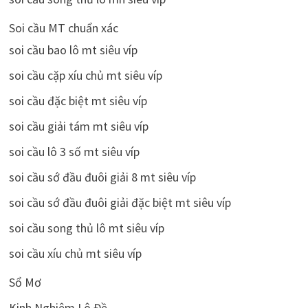
Soi cầu MT chuẩn xác
soi cầu bao lô mt siêu víp
soi cầu cặp xíu chủ mt siêu víp
soi cầu đặc biệt mt siêu víp
soi cầu giải tám mt siêu víp
soi cầu lô 3 số mt siêu víp
soi cầu sớ đầu đuôi giải 8 mt siêu víp
soi cầu sớ đầu đuôi giải đặc biệt mt siêu víp
soi cầu song thủ lô mt siêu víp
soi cầu xíu chủ mt siêu víp
Sổ Mơ
Kinh Nghiệm Lô Đề