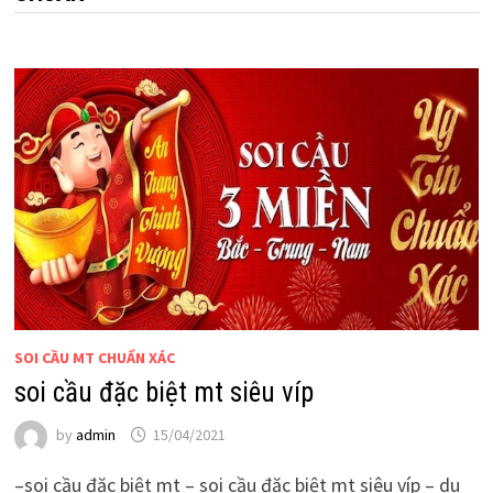
SOI CẦU MT CHUẨN XÁC
soi cầu đặc biệt mt siêu víp
by
admin
15/04/2021
–soi cầu đặc biệt mt – soi cầu đặc biệt mt siêu víp – du