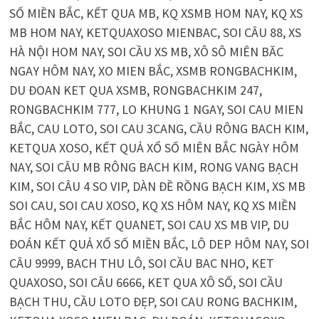
SỐ MIỀN BẮC, KẾT QUA MB, KQ XSMB HOM NAY, KQ XS
MB HOM NAY, KETQUAXOSO MIENBAC, SOI CÂU 88, XS
HÀ NỘI HOM NAY, SOI CẦU XS MB, XÔ SÔ MIÊN BĂC
NGAY HÔM NAY, XO MIEN BẮC, XSMB RONGBACHKIM,
DU ĐOAN KET QUA XSMB, RONGBACHKIM 247,
RONGBACHKIM 777, LO KHUNG 1 NGAY, SOI CAU MIEN
BẮC, CAU LOTO, SOI CAU 3CANG, CẦU RÔNG BACH KIM,
KETQUA XOSO, KẾT QUẢ XỔ SỐ MIÊN BẮC NGÀY HÔM
NAY, SOI CÂU MB RÔNG BACH KIM, RONG VANG BẠCH
KIM, SOI CÂU 4 SO VIP, DÀN ĐỀ RỒNG BẠCH KIM, XS MB
SOI CAU, SOI CAU XOSO, KQ XS HÔM NAY, KQ XS MIỀN
BẮC HÔM NAY, KẾT QUANET, SOI CAU XS MB VIP, DU
ĐOÁN KẾT QUẢ XỔ SỐ MIỀN BẮC, LÔ DEP HÔM NAY, SOI
CÂU 9999, BACH THU LÔ, SOI CẦU BAC NHO, KET
QUAXOSO, SOI CÂU 6666, KET QUA XÔ SỐ, SOI CẦU
BẠCH THU, CẦU LOTO ĐẸP, SOI CAU RONG BACHKIM,