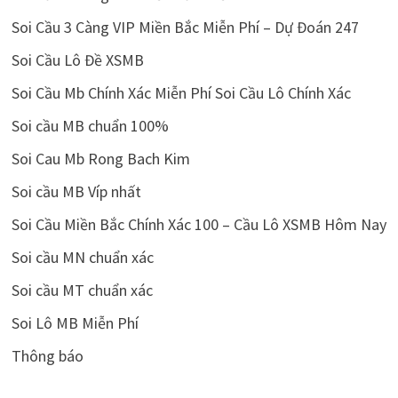
Soi Cầu 3 Càng VIP Miền Bắc Miễn Phí – Dự Đoán 247
Soi Cầu Lô Đề XSMB
Soi Cầu Mb Chính Xác Miễn Phí Soi Cầu Lô Chính Xác
Soi cầu MB chuẩn 100%
Soi Cau Mb Rong Bach Kim
Soi cầu MB Víp nhất
Soi Cầu Miền Bắc Chính Xác 100 – Cầu Lô XSMB Hôm Nay
Soi cầu MN chuẩn xác
Soi cầu MT chuẩn xác
Soi Lô MB Miễn Phí
Thông báo