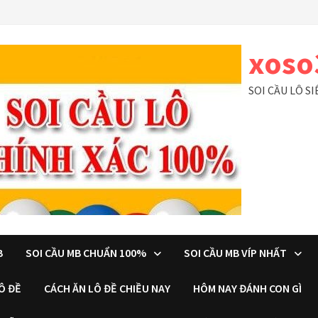
xoso
SOI CẦU LÔ S
B
SOI CẦU MB CHUẨN 100%
SOI CẦU MB VÍP NHẤT
Ô ĐỀ
CÁCH ĂN LÔ ĐỀ CHIỀU NAY
HÔM NAY ĐÁNH CON GÌ