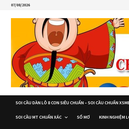
Skip
07/08/2026
to
content
SOI CẦU DÀN LÔ 8 CON SIÊU CHUẨN – SOI CẦU CHUẨN XSM
SOI CẦU MT CHUẨN XÁC
SỔ MƠ
KINH NGHIỆM L