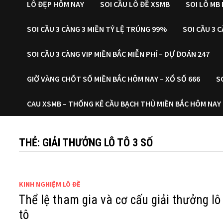
LÔ ĐẸP HÔM NAY
SOI CẦU LÔ ĐỀ XSMB
SOI LÔ MB 
SOI CẦU 3 CÀNG 3 MIỀN TỶ LỆ TRÚNG 99%
SOI CẦU 3 
SOI CẦU 3 CÀNG VIP MIỀN BẮC MIỄN PHÍ – DỰ ĐOÁN 247
GIỜ VÀNG CHỐT SỐ MIỀN BẮC HÔM NAY – XỔ SỐ 666
S
CAU XSMB – THỐNG KÊ CẦU BẠCH THỦ MIỀN BẮC HÔM NAY 
THẺ:
GIẢI THƯỞNG LÔ TÔ 3 SỐ
KINH NGHIỆM LÔ ĐỀ
Thể lệ tham gia và cơ cấu giải thưởng lô
tô