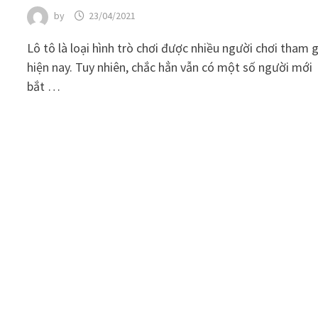
by
23/04/2021
Lô tô là loại hình trò chơi được nhiều người chơi tham g
hiện nay. Tuy nhiên, chắc hẳn vẫn có một số người mới
bắt …