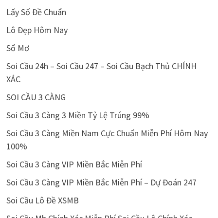
Lấy Số Đề Chuẩn
Lô Đẹp Hôm Nay
Sổ Mơ
Soi Cầu 24h – Soi Cầu 247 – Soi Cầu Bạch Thủ CHÍNH
XÁC
SOI CẦU 3 CÀNG
Soi Cầu 3 Càng 3 Miền Tỷ Lệ Trúng 99%
Soi Cầu 3 Càng Miền Nam Cực Chuẩn Miễn Phí Hôm Nay
100%
Soi Cầu 3 Càng VIP Miền Bắc Miễn Phí
Soi Cầu 3 Càng VIP Miền Bắc Miễn Phí – Dự Đoán 247
Soi Cầu Lô Đề XSMB