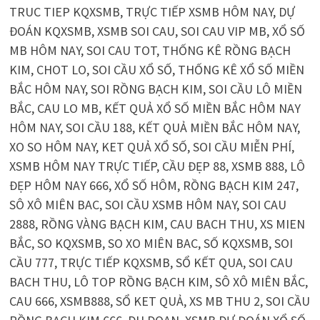
TRUC TIEP KQXSMB, TRỰC TIẾP XSMB HÔM NAY, DỰ
ĐOÁN KQXSMB, XSMB SOI CAU, SOI CAU VIP MB, XỔ SỐ
MB HÔM NAY, SOI CAU TOT, THỐNG KÊ RỒNG BẠCH
KIM, CHOT LO, SOI CẦU XỔ SỐ, THỐNG KÊ XỔ SỐ MIỀN
BẮC HÔM NAY, SOI RỒNG BẠCH KIM, SOI CẦU LÔ MIỀN
BẮC, CAU LO MB, KẾT QUẢ XỔ SỐ MIỀN BẮC HÔM NAY
HÔM NAY, SOI CẦU 188, KẾT QUẢ MIỀN BẮC HÔM NAY,
XO SO HÔM NAY, KET QUẢ XỔ SỐ, SOI CẦU MIỄN PHÍ,
XSMB HÔM NAY TRỰC TIẾP, CẦU ĐẸP 88, XSMB 888, LÔ
ĐẸP HÔM NAY 666, XỔ SỐ HÔM, RỒNG BẠCH KIM 247,
SÔ XÔ MIÊN BAC, SOI CẦU XSMB HÔM NAY, SOI CAU
2888, RỒNG VÀNG BẠCH KIM, CAU BACH THU, XS MIEN
BẮC, SO KQXSMB, SO XO MIÊN BAC, SỐ KQXSMB, SOI
CẦU 777, TRỰC TIẾP KQXSMB, SỔ KẾT QUA, SOI CAU
BACH THU, LÔ TOP RỒNG BẠCH KIM, SÔ XÔ MIÊN BẮC,
CAU 666, XSMB888, SỔ KET QUẢ, XS MB THU 2, SOI CẦU