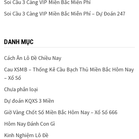
Soi Cầu 3 Càng VIP Miền Bắc Miễn Phí
Soi Cầu 3 Càng VIP Miền Bắc Miễn Phí – Dự Đoán 247
DANH MỤC
Cách Ăn Lô Đề Chiều Nay
Cau XSMB – Thống Kê Cầu Bạch Thủ Miền Bắc Hôm Nay
– Xổ Số
Chưa phân loại
Dự đoán KQXS 3 Miền
Giờ Vàng Chốt Số Miền Bắc Hôm Nay – Xổ Số 666
Hôm Nay Đánh Con Gì
Kinh Nghiệm Lô Đề