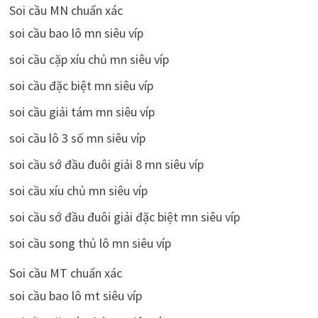
Soi cầu MN chuẩn xác
soi cầu bao lô mn siêu víp
soi cầu cặp xíu chủ mn siêu víp
soi cầu đặc biệt mn siêu víp
soi cầu giải tám mn siêu víp
soi cầu lô 3 số mn siêu víp
soi cầu sớ đầu đuôi giải 8 mn siêu víp
soi cầu xíu chủ mn siêu víp
soi cầu sớ đầu đuôi giải đặc biệt mn siêu víp
soi cầu song thủ lô mn siêu víp
Soi cầu MT chuẩn xác
soi cầu bao lô mt siêu víp