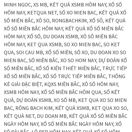
MINH NGOC, XS MB, KÊT QUẢ XSMB HÔM NAY, XỔ SỐ
HÔM NAY, KETQUA NET, SỐ XO MIEN BAC, KẾT QUẢ XỔ
SỐ MIÊN BẮC, XÔ SO, RONGBACHKIM, XỔ SÔ, KẾT QUẢ
XỔ SỐ MIỀN BẮC HÔM NAY, KẾT QUẢ XỔ SỐ MIÊN BẮC
HÔM NAY, XỔ SỐ, DU DOAN XSMB, XÔ SÔ MIÊN BĂC
HÔM NAY, KET QUA XSMB, SO XO MIEN BAC, SO KET
QUA, SOI CAU MB, XỔ SỐ MIỀN, SỐ XO, DU ĐOAN XO SO
MIEN BAC, SỐ MIỀN BẮC, XO SO HOM NAY, DỰ ĐOÁN XỔ
SỐ MIỀN BẮC, XỔ SỐ KIẾN THIẾT MIỀN BẮC, TRỰC TIẾP
XỔ SỐ MIỀN BẮC, XỔ SỐ TRỰC TIẾP MIỀN BẮC, THỐNG
KÊ GIẢI ĐẶC BIỆT, KQXS MIỀN BẮC, XÔ SỐ HÔM NAY,
XSMB HÔM NAY, XỔ SỐ MIỀN BẮC HÔM QUA, SỔ KẾT
QUẢ, DỰ ĐOÁN XSMB, XO SỐ MB, KET QUA XO SO MIEN
BAC, RÔNG BACH KIM, KẾT QUẢ XSMB, KET QUA XO SO,
KẾT QUẢ NET, DU DOAN MB, KẾT QUẢ XỔ SỐ MIỀN BẮC
NGÀY HÔM NAY, XỔ SỐ MIỀN BẮC NGÀY HÔM NAY, XỔ
SỐ ĐÀI BẮC, LÔ ĐẸP HÔM NAY, KẾT QUẢ XỔ SỐ HÔM