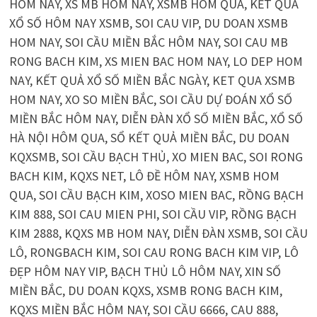
HÔM NAY, XS MB HOM NAY, XSMB HÔM QUA, KẾT QUẢ
XỔ SỐ HÔM NAY XSMB, SOI CAU VIP, DU DOAN XSMB
HOM NAY, SOI CẦU MIỀN BẮC HÔM NAY, SOI CAU MB
RONG BACH KIM, XS MIEN BAC HOM NAY, LO DEP HOM
NAY, KẾT QUẢ XỔ SỐ MIỀN BẮC NGÀY, KET QUA XSMB
HOM NAY, XO SO MIỀN BẮC, SOI CẦU DỰ ĐOÁN XỔ SỐ
MIỀN BẮC HÔM NAY, DIỄN ĐÀN XỔ SỐ MIỀN BẮC, XỔ SỐ
HÀ NỘI HÔM QUA, SỔ KẾT QUẢ MIỀN BẮC, DU DOAN
KQXSMB, SOI CẦU BẠCH THỦ, XO MIEN BAC, SOI RONG
BACH KIM, KQXS NET, LÔ ĐỀ HÔM NAY, XSMB HOM
QUA, SOI CẦU BẠCH KIM, XOSO MIEN BAC, RỒNG BẠCH
KIM 888, SOI CAU MIEN PHI, SOI CẦU VIP, RỒNG BẠCH
KIM 2888, KQXS MB HOM NAY, DIỄN ĐÀN XSMB, SOI CẦU
LÔ, RONGBACH KIM, SOI CAU RONG BACH KIM VIP, LÔ
ĐẸP HÔM NAY VIP, BẠCH THỦ LÔ HÔM NAY, XIN SỐ
MIỀN BẮC, DU DOAN KQXS, XSMB RONG BACH KIM,
KQXS MIỀN BẮC HÔM NAY, SOI CẦU 6666, CAU 888,