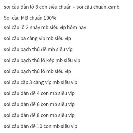
soi cầu dàn lô 8 con siêu chuẩn – soi cầu chuẩn xsmb
Soi cầu MB chuẩn 100%
soi cầu lô 2 nháy mb siêu víp hôm nay
soi cầu ba càng víp mb siêu víp
soi cầu bạch thủ đề mb siêu víp
soi cầu bạch thủ lô kép mb siêu víp
soi cầu bạch thủ lô mb siêu víp
soi cầu cặp 3 càng víp mb siêu víp
soi cầu dàn đề 4 con mb siêu víp
soi cầu dàn đề 6 con mb siêu víp
soi cầu dàn đề 8 con mb siêu víp
soi cầu dàn đề 10 con mb siêu víp