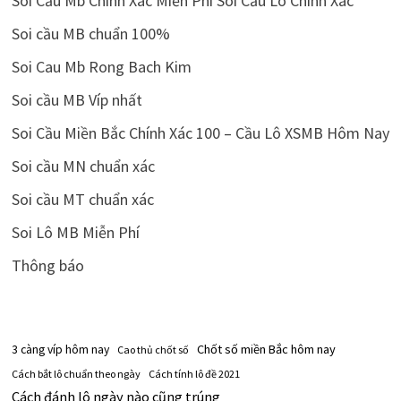
Soi Cầu Mb Chính Xác Miễn Phí Soi Cầu Lô Chính Xác
Soi cầu MB chuẩn 100%
Soi Cau Mb Rong Bach Kim
Soi cầu MB Víp nhất
Soi Cầu Miền Bắc Chính Xác 100 – Cầu Lô XSMB Hôm Nay
Soi cầu MN chuẩn xác
Soi cầu MT chuẩn xác
Soi Lô MB Miễn Phí
Thông báo
Chốt số miền Bắc hôm nay
3 càng víp hôm nay
Cao thủ chốt số
Cách bắt lô chuẩn theo ngày
Cách tính lô đề 2021
Cách đánh lô ngày nào cũng trúng