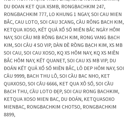
DU ĐOAN KET QUA XSMB, RONGBACHKIM 247,
RONGBACHKIM 777, LO KHUNG 1 NGAY, SOI CAU MIEN
BẮC, CAU LOTO, SOI CAU 3CANG, CẦU RÔNG BACH KIM,
KETQUA XOSO, KẾT QUẢ XỔ SỐ MIÊN BẮC NGÀY HÔM
NAY, SOI CÂU MB RÔNG BACH KIM, RONG VANG BẠCH
KIM, SOI CÂU 4 SO VIP, DÀN ĐỀ RỒNG BẠCH KIM, XS MB
SOI CAU, SOI CAU XOSO, KQ XS HÔM NAY, KQ XS MIỀN
BẮC HÔM NAY, KẾT QUANET, SOI CAU XS MB VIP, DU
ĐOÁN KẾT QUẢ XỔ SỐ MIỀN BẮC, LÔ DEP HÔM NAY, SOI
CÂU 9999, BACH THU LÔ, SOI CẦU BAC NHO, KET
QUAXOSO, SOI CÂU 6666, KET QUA XÔ SỐ, SOI CẦU
BẠCH THU, CẦU LOTO ĐẸP, SOI CAU RONG BACHKIM,
KETQUA XOSO MIEN BAC, DU ĐOÁN, KETQUASOXO
MIENBAC, RONGBACHKIM CHOTSO, RONGBACHKIM
8899,