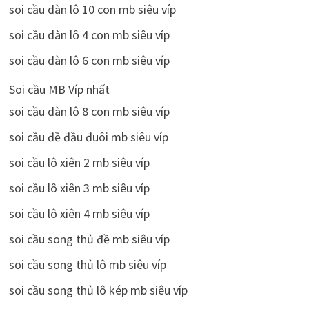
soi cầu dàn lô 10 con mb siêu víp
soi cầu dàn lô 4 con mb siêu víp
soi cầu dàn lô 6 con mb siêu víp
Soi cầu MB Víp nhất
soi cầu dàn lô 8 con mb siêu víp
soi cầu đề đầu đuôi mb siêu víp
soi cầu lô xiên 2 mb siêu víp
soi cầu lô xiên 3 mb siêu víp
soi cầu lô xiên 4 mb siêu víp
soi cầu song thủ đề mb siêu víp
soi cầu song thủ lô mb siêu víp
soi cầu song thủ lô kép mb siêu víp