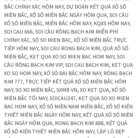
BẮC CHÍNH XÁC HÔM NAY, DỰ ĐOÁN KẾT QUẢ XỔ SỐ
MIỀN BẮC, XỔ SỐ MIỀN BẮC NGÀY HÔM QUA, SOI CẦU
XỔ SỐ MIỀN BẮC, MIỀN BẮC HÔM NAY, KQXS HÔM NAY,
SOI CAU 666, SOI CẦU RỒNG BẠCH KIM MIỄN PHÍ
CHÍNH XÁC, SỐ SO MIEN BAC, XỔ SỐ MIỀN BẮC TRỰC
TIẾP HÔM NAY, SOI CAU RONG BACH KIM, QUẢ XỔ SỐ
MIỀN BẮC, KET QUA XO SO MIEN BAC HOM NAY, SOI
CẦU RỒNG BẠCH KIM VIP, SOI CAU BACH KIM, KET QUA
XO SO HOM NAY, XỔ SỐ ĐÀI BẮC HÔM NAY, RỒNG BẠCH
KIM 777, TRỰC TIẾP KẾT QUẢ XỔ SỐ MIỀN BẮC HÔM
NAY, SO XO MIỀN BẮC, SXMB VN, XO KET QUA, XỔ SỐ
MIỀN BẮC TỐI NAY, SOICAU247, KET QUA SO XO MIEN
BAC HOM NAY, XỔ SỐ MIỀN NAM MIỀN BẮC, XỔ SỐ KIẾN
THIẾT MIỀN BẮC NGÀY HÔM NAY, KẾT QUẢ XỔ SỐ MIỀN
BẮC NGÀY HÔM QUA, RONG BACH KIM 888, KẾT QUẢ
XỔ SỐ KIẾN THIẾT MIỀN BẮC HÔM NAY, CẶP LÔ ĐẸP