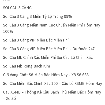
SOI CẦU 3 CÀNG
Soi Cầu 3 Càng 3 Miền Tỷ Lệ Trúng 99%
Soi Cầu 3 Càng Miền Nam Cực Chuẩn Miễn Phí Hôm Nay
100%
Soi Cầu 3 Càng VIP Miền Bắc Miễn Phí
Soi Cầu 3 Càng VIP Miền Bắc Miễn Phí – Dự Đoán 247
Soi Cầu Mb Chính Xác Miễn Phí Soi Cầu Lô Chính Xác
Soi Cau Mb Rong Bach Kim
Giờ Vàng Chốt Số Miền Bắc Hôm Nay – Xổ Số 666
Soi Cầu Miền Bắc Chính Xác 100 – Cầu Lô XSMB Hôm Nay
Cau XSMB – Thống Kê Cầu Bạch Thủ Miền Bắc Hôm Nay
– Xổ Số