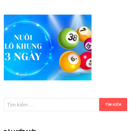
Tìm
kiếm
cho: