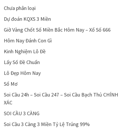
Chưa phân loại
Dự đoán KQXS 3 Miền
Giờ Vàng Chốt Số Miền Bắc Hôm Nay – Xổ Số 666
Hôm Nay Đánh Con Gì
Kinh Nghiệm Lô Đề
Lấy Số Đề Chuẩn
Lô Đẹp Hôm Nay
Sổ Mơ
Soi Cầu 24h – Soi Cầu 247 – Soi Cầu Bạch Thủ CHÍNH
XÁC
SOI CẦU 3 CÀNG
Soi Cầu 3 Càng 3 Miền Tỷ Lệ Trúng 99%