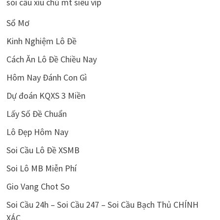
soi cầu xíu chủ mt siêu víp
Sổ Mơ
Kinh Nghiệm Lô Đề
Cách Ăn Lô Đề Chiều Nay
Hôm Nay Đánh Con Gì
Dự đoán KQXS 3 Miền
Lấy Số Đề Chuẩn
Lô Đẹp Hôm Nay
Soi Cầu Lô Đề XSMB
Soi Lô MB Miễn Phí
Gio Vang Chot So
Soi Cầu 24h – Soi Cầu 247 – Soi Cầu Bạch Thủ CHÍNH
XÁC