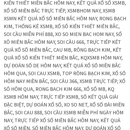
KIẾN THIẾT MIỀN BẮC HÔM NAY, KẾT QUẢ XỔ SỐ XSMB,
XỔ SỐ MIỀN BẮC TRỰC TIẾP, XSMBHOM NAY, XSMB
XSMN KẾT QUẢ XỔ SỐ MIỀN BẮC HÔM NAY, RONG BẠCH
KIM, THỐNG KÊ XSMB, XỔ SỐ KIẾN THIẾT MIÊN BẮC,
SOI CẦU MIỄN PHÍ 888, XO SO MIEN BAC HOM NAY, SỔ
XÔ MIÊN BẮC HÔM NAY, SOI CẦU 666, TRỰC TIẾP KẾT
QUẢ XỔ SỐ MIỀN BẮC, CAU MB, RÔNG BẠCH KIM, KẾT
QUẢ XỔ SỐ KIẾN THIẾT MIỀN BẮC, KQXSMB HÔM NAY,
DỰ ĐOÁN SỐ DE HÔM NAY, KẾT QUẢ XỔ SỐ MIỀN BẮC
HÔM QUA, SOI CAU XSMB, TOP RỒNG BẠCH KIM, XỔ SỐ
HÔM NAY MIỀN BẮC, SOI CÂU 366, XSMB TRỰC TIẾP, XỔ
SỐ HÔM QUA, RONG BACH KIM 666, XỔ SỐ MB, KQ
XSMB HÔM NAY, TRỰC TIẾP XSMB, SỐ KẾT QUẢ GIẢI
ĐẶC BIỆT, DỰ ĐOÁN XỔ SỐ, XO SO NET, XỔ SỐ ĐÀI MIỀN
BẮC, SOI CAU 888, SOI CẦU XSMB MIỄN PHÍ NGÀY HÔM
NAY, TRỰC TIẾP XỔ SỐ MIỀN BẮC HÔM NAY, KẾT QUẢ
XỔ SỐ MIỀN, SỐ MIỀN BẮC HÔM NAY, DỰ ĐOÁN XỔ SỐ