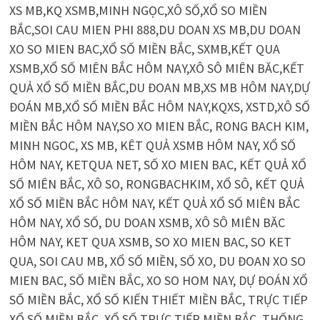
XS MB,KQ XSMB,MINH NGỌC,XÔ SỐ,XỔ SO MIỀN
BẮC,SOI CAU MIEN PHI 888,DU DOAN XS MB,DU DOAN
XO SO MIEN BAC,XỔ SỐ MIỀN BẮC, SXMB,KẾT QUA
XSMB,XỔ SỐ MIÊN BẮC HÔM NAY,XÔ SÔ MIÊN BĂC,KẾT
QUẢ XỔ SỐ MIỀN BẮC,DU ĐOAN MB,XS MB HÔM NAY,DỰ
ĐOÁN MB,XỔ SỐ MIỀN BẮC HÔM NAY,KQXS, XSTD,XÔ SỐ
MIỀN BẮC HÔM NAY,SO XO MIEN BẮC, RONG BACH KIM,
MINH NGOC, XS MB, KÊT QUẢ XSMB HÔM NAY, XỔ SỐ
HÔM NAY, KETQUA NET, SỐ XO MIEN BAC, KẾT QUẢ XỔ
SỐ MIÊN BẮC, XÔ SO, RONGBACHKIM, XỔ SÔ, KẾT QUẢ
XỔ SỐ MIỀN BẮC HÔM NAY, KẾT QUẢ XỔ SỐ MIÊN BẮC
HÔM NAY, XỔ SỐ, DU DOAN XSMB, XÔ SÔ MIÊN BĂC
HÔM NAY, KET QUA XSMB, SO XO MIEN BAC, SO KET
QUA, SOI CAU MB, XỔ SỐ MIỀN, SỐ XO, DU ĐOAN XO SO
MIEN BAC, SỐ MIỀN BẮC, XO SO HOM NAY, DỰ ĐOÁN XỔ
SỐ MIỀN BẮC, XỔ SỐ KIẾN THIẾT MIỀN BẮC, TRỰC TIẾP
XỔ SỐ MIỀN BẮC, XỔ SỐ TRỰC TIẾP MIỀN BẮC, THỐNG