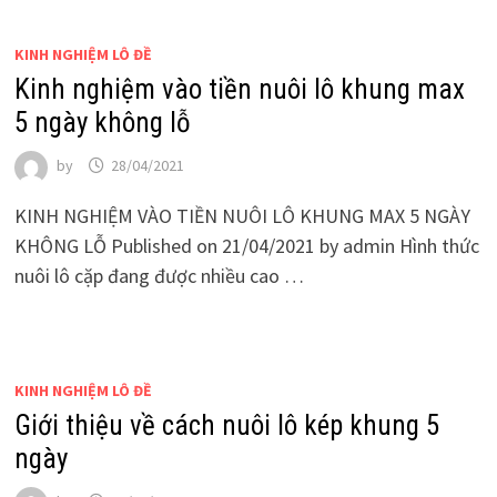
KINH NGHIỆM LÔ ĐỀ
Kinh nghiệm vào tiền nuôi lô khung max
5 ngày không lỗ
by
28/04/2021
KINH NGHIỆM VÀO TIỀN NUÔI LÔ KHUNG MAX 5 NGÀY
KHÔNG LỖ Published on 21/04/2021 by admin Hình thức
nuôi lô cặp đang được nhiều cao …
KINH NGHIỆM LÔ ĐỀ
Giới thiệu về cách nuôi lô kép khung 5
ngày