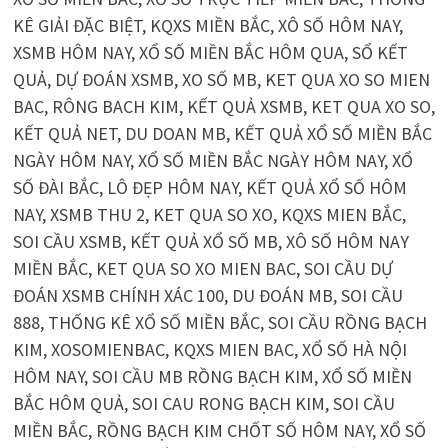
KÊ GIẢI ĐẶC BIỆT, KQXS MIỀN BẮC, XÔ SỐ HÔM NAY,
XSMB HÔM NAY, XỔ SỐ MIỀN BẮC HÔM QUA, SỔ KẾT
QUẢ, DỰ ĐOÁN XSMB, XO SỐ MB, KET QUA XO SO MIEN
BAC, RÔNG BACH KIM, KẾT QUẢ XSMB, KET QUA XO SO,
KẾT QUẢ NET, DU DOAN MB, KẾT QUẢ XỔ SỐ MIỀN BẮC
NGÀY HÔM NAY, XỔ SỐ MIỀN BẮC NGÀY HÔM NAY, XỔ
SỐ ĐÀI BẮC, LÔ ĐẸP HÔM NAY, KẾT QUẢ XỔ SỐ HÔM
NAY, XSMB THU 2, KET QUA SO XO, KQXS MIEN BẮC,
SOI CẦU XSMB, KẾT QUẢ XỔ SỐ MB, XÔ SỐ HÔM NAY
MIỀN BẮC, KET QUA SO XO MIEN BAC, SOI CẦU DỰ
ĐOÁN XSMB CHÍNH XÁC 100, DU ĐOÁN MB, SOI CẦU
888, THỐNG KÊ XỔ SỐ MIỀN BẮC, SOI CẦU RỒNG BẠCH
KIM, XOSOMIENBAC, KQXS MIEN BAC, XỔ SỐ HÀ NỘI
HÔM NAY, SOI CẦU MB RỒNG BẠCH KIM, XỔ SỐ MIỀN
BẮC HÔM QUẢ, SOI CAU RONG BẠCH KIM, SOI CẦU
MIỀN BẮC, RỒNG BẠCH KIM CHỐT SỐ HÔM NAY, XỔ SỐ