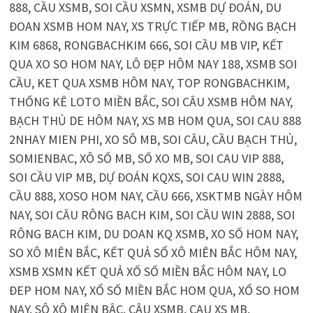
888, CẦU XSMB, SOI CẦU XSMN, XSMB DỰ ĐOÁN, DU
ĐOAN XSMB HOM NAY, XS TRỰC TIẾP MB, RỒNG BẠCH
KIM 6868, RONGBACHKIM 666, SOI CẦU MB VIP, KẾT
QUA XO SO HOM NAY, LÔ ĐẸP HÔM NAY 188, XSMB SOI
CẦU, KET QUA XSMB HÔM NAY, TOP RONGBACHKIM,
THỐNG KÊ LOTO MIỀN BẮC, SOI CÂU XSMB HÔM NAY,
BẠCH THỦ DE HÔM NAY, XS MB HOM QUA, SOI CAU 888
2NHAY MIEN PHI, XO SÔ MB, SOI CÂU, CẦU BẠCH THỦ,
SOMIENBAC, XÔ SỐ MB, SỐ XO MB, SOI CAU VIP 888,
SOI CẦU VIP MB, DỰ ĐOÁN KQXS, SOI CAU WIN 2888,
CẦU 888, XOSO HOM NAY, CẦU 666, XSKTMB NGÀY HÔM
NAY, SOI CÂU RÔNG BACH KIM, SOI CẦU WIN 2888, SOI
RÔNG BACH KIM, DU DOAN KQ XSMB, XO SỐ HOM NAY,
SO XÔ MIÊN BẮC, KẾT QUẢ SỔ XÔ MIÊN BẮC HÔM NAY,
XSMB XSMN KẾT QUẢ XỐ SỐ MIỀN BẮC HÔM NAY, LO
ĐEP HOM NAY, XỔ SỐ MIỀN BẮC HOM QUA, XỔ SO HOM
NAY, SÔ XÔ MIÊN BÂC, CÂU XSMB, CAU XS MB,