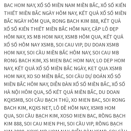
BAC HOM NAY, XỔ SỐ MIỀN NAM MIỀN BẮC, XỔ SỐ KIẾN
THIẾT MIỀN BẮC NGÀY HÔM NAY, KẾT QUẢ XỔ SỐ MIỀN
BẮC NGÀY HÔM QUA, RONG BACH KIM 888, KẾT QUẢ
XỔ SỐ KIẾN THIẾT MIỀN BẮC HÔM NAY, CẶP LÔ ĐẸP
HÔM NAY, XS MB HOM NAY, XSMB HÔM QUA, KẾT QUẢ
XỔ SỐ HÔM NAY XSMB, SOI CAU VIP, DU DOAN XSMB
HOM NAY, SOI CẦU MIỀN BẮC HÔM NAY, SOI CAU MB
RONG BACH KIM, XS MIEN BAC HOM NAY, LO DEP HOM
NAY, KẾT QUẢ XỔ SỐ MIỀN BẮC NGÀY, KET QUA XSMB
HOM NAY, XO SO MIỀN BẮC, SOI CẦU DỰ ĐOÁN XỔ SỐ
MIỀN BẮC HÔM NAY, DIỄN ĐÀN XỔ SỐ MIỀN BẮC, XỔ SỐ
HÀ NỘI HÔM QUA, SỔ KẾT QUẢ MIỀN BẮC, DU DOAN
KQXSMB, SOI CẦU BẠCH THỦ, XO MIEN BAC, SOI RONG
BACH KIM, KQXS NET, LÔ ĐỀ HÔM NAY, XSMB HOM
QUA, SOI CẦU BẠCH KIM, XOSO MIEN BAC, RỒNG BẠCH
KIM 888, SOI CAU MIEN PHI, SOI CẦU VIP, RỒNG BẠCH