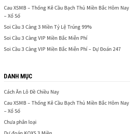
Cau XSMB – Thống Kê Cầu Bạch Thủ Miền Bắc Hôm Nay
– Xổ Số
Soi Cầu 3 Càng 3 Miền Tỷ Lệ Trúng 99%
Soi Cầu 3 Càng VIP Miền Bắc Miễn Phí
Soi Cầu 3 Càng VIP Miền Bắc Miễn Phí – Dự Đoán 247
DANH MỤC
Cách Ăn Lô Đề Chiều Nay
Cau XSMB – Thống Kê Cầu Bạch Thủ Miền Bắc Hôm Nay
– Xổ Số
Chưa phân loại
Dự đoán KQXS 3 Miền