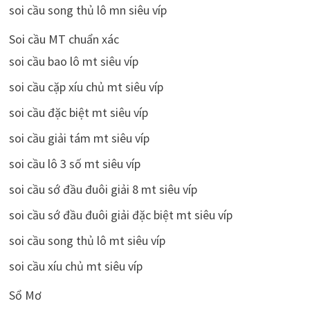
soi cầu song thủ lô mn siêu víp
Soi cầu MT chuẩn xác
soi cầu bao lô mt siêu víp
soi cầu cặp xíu chủ mt siêu víp
soi cầu đặc biệt mt siêu víp
soi cầu giải tám mt siêu víp
soi cầu lô 3 số mt siêu víp
soi cầu sớ đầu đuôi giải 8 mt siêu víp
soi cầu sớ đầu đuôi giải đặc biệt mt siêu víp
soi cầu song thủ lô mt siêu víp
soi cầu xíu chủ mt siêu víp
Sổ Mơ