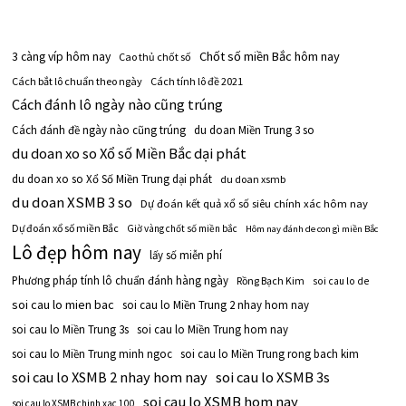
Chốt số miền Bắc hôm nay
3 càng víp hôm nay
Cao thủ chốt số
Cách bắt lô chuẩn theo ngày
Cách tính lô đề 2021
Cách đánh lô ngày nào cũng trúng
Cách đánh đề ngày nào cũng trúng
du doan Miền Trung 3 so
du doan xo so Xổ số Miền Bắc dại phát
du doan xo so Xổ Số Miền Trung dại phát
du doan xsmb
du doan XSMB 3 so
Dự đoán kết quả xổ số siêu chính xác hôm nay
Dự đoán xổ số miền Bắc
Giờ vàng chốt số miền bắc
Hôm nay đánh de con gì miền Bắc
Lô đẹp hôm nay
lấy số miễn phí
Phương pháp tính lô chuẩn đánh hàng ngày
Rồng Bạch Kim
soi cau lo de
soi cau lo mien bac
soi cau lo Miền Trung 2 nhay hom nay
soi cau lo Miền Trung 3s
soi cau lo Miền Trung hom nay
soi cau lo Miền Trung minh ngoc
soi cau lo Miền Trung rong bach kim
soi cau lo XSMB 2 nhay hom nay
soi cau lo XSMB 3s
soi cau lo XSMB hom nay
soi cau lo XSMB chinh xac 100