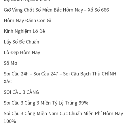
Giờ Vàng Chốt Số Miền Bắc Hôm Nay – Xổ Số 666
Hôm Nay Đánh Con Gì
Kinh Nghiệm Lô Đề
Lấy Số Đề Chuẩn
Lô Đẹp Hôm Nay
Sổ Mơ
Soi Cầu 24h – Soi Cầu 247 – Soi Cầu Bạch Thủ CHÍNH
XÁC
SOI CẦU 3 CÀNG
Soi Cầu 3 Càng 3 Miền Tỷ Lệ Trúng 99%
Soi Cầu 3 Càng Miền Nam Cực Chuẩn Miễn Phí Hôm Nay
100%