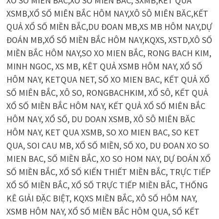
XO SO MIEN BAC,XỔ SỐ MIỀN BẮC, SXMB,KẾT QUA
XSMB,XỔ SỐ MIÊN BẮC HÔM NAY,XÔ SÔ MIÊN BĂC,KẾT
QUẢ XỔ SỐ MIỀN BẮC,DU ĐOAN MB,XS MB HÔM NAY,DỰ
ĐOÁN MB,XỔ SỐ MIỀN BẮC HÔM NAY,KQXS, XSTD,XÔ SỐ
MIỀN BẮC HÔM NAY,SO XO MIEN BẮC, RONG BACH KIM,
MINH NGOC, XS MB, KÊT QUẢ XSMB HÔM NAY, XỔ SỐ
HÔM NAY, KETQUA NET, SỐ XO MIEN BAC, KẾT QUẢ XỔ
SỐ MIÊN BẮC, XÔ SO, RONGBACHKIM, XỔ SÔ, KẾT QUẢ
XỔ SỐ MIỀN BẮC HÔM NAY, KẾT QUẢ XỔ SỐ MIÊN BẮC
HÔM NAY, XỔ SỐ, DU DOAN XSMB, XÔ SÔ MIÊN BĂC
HÔM NAY, KET QUA XSMB, SO XO MIEN BAC, SO KET
QUA, SOI CAU MB, XỔ SỐ MIỀN, SỐ XO, DU ĐOAN XO SO
MIEN BAC, SỐ MIỀN BẮC, XO SO HOM NAY, DỰ ĐOÁN XỔ
SỐ MIỀN BẮC, XỔ SỐ KIẾN THIẾT MIỀN BẮC, TRỰC TIẾP
XỔ SỐ MIỀN BẮC, XỔ SỐ TRỰC TIẾP MIỀN BẮC, THỐNG
KÊ GIẢI ĐẶC BIỆT, KQXS MIỀN BẮC, XÔ SỐ HÔM NAY,
XSMB HÔM NAY, XỔ SỐ MIỀN BẮC HÔM QUA, SỔ KẾT