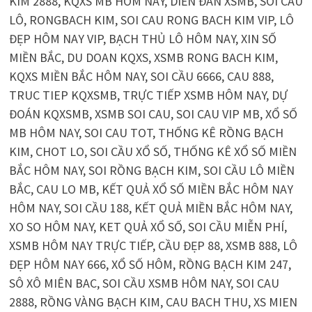
KIM 2888, KQXS MB HOM NAY, DIỄN ĐÀN XSMB, SOI CẦU
LÔ, RONGBACH KIM, SOI CAU RONG BACH KIM VIP, LÔ
ĐẸP HÔM NAY VIP, BẠCH THỦ LÔ HÔM NAY, XIN SỐ
MIỀN BẮC, DU DOAN KQXS, XSMB RONG BACH KIM,
KQXS MIỀN BẮC HÔM NAY, SOI CẦU 6666, CAU 888,
TRUC TIEP KQXSMB, TRỰC TIẾP XSMB HÔM NAY, DỰ
ĐOÁN KQXSMB, XSMB SOI CAU, SOI CAU VIP MB, XỔ SỐ
MB HÔM NAY, SOI CAU TOT, THỐNG KÊ RỒNG BẠCH
KIM, CHOT LO, SOI CẦU XỔ SỐ, THỐNG KÊ XỔ SỐ MIỀN
BẮC HÔM NAY, SOI RỒNG BẠCH KIM, SOI CẦU LÔ MIỀN
BẮC, CAU LO MB, KẾT QUẢ XỔ SỐ MIỀN BẮC HÔM NAY
HÔM NAY, SOI CẦU 188, KẾT QUẢ MIỀN BẮC HÔM NAY,
XO SO HÔM NAY, KET QUẢ XỔ SỐ, SOI CẦU MIỄN PHÍ,
XSMB HÔM NAY TRỰC TIẾP, CẦU ĐẸP 88, XSMB 888, LÔ
ĐẸP HÔM NAY 666, XỔ SỐ HÔM, RỒNG BẠCH KIM 247,
SÔ XÔ MIÊN BAC, SOI CẦU XSMB HÔM NAY, SOI CAU
2888, RỒNG VÀNG BẠCH KIM, CAU BACH THU, XS MIEN