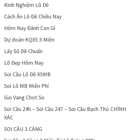
Kinh Nghiệm Lô Đề
Cách Ăn Lô Đề Chiều Nay
Hôm Nay Đánh Con Gì
Dự đoán KQXS 3 Miền
Lấy Số Đề Chuẩn
Lô Đẹp Hôm Nay
Soi Cầu Lô Đề XSMB
Soi Lô MB Miễn Phí
Gio Vang Chot So
Soi Cầu 24h – Soi Cầu 247 – Soi Cầu Bạch Thủ CHÍNH
XÁC
SOI CẦU 3 CÀNG