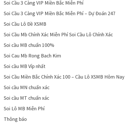
Soi Cầu 3 Càng VIP Miền Bắc Miễn Phí
Soi Cầu 3 Càng VIP Miền Bắc Miễn Phí – Dự Đoán 247
Soi Cầu Lô Đề XSMB
Soi Cầu Mb Chính Xác Miễn Phí Soi Cầu Lô Chính Xác
Soi cầu MB chuẩn 100%
Soi Cau Mb Rong Bach Kim
Soi cầu MB Víp nhất
Soi Cầu Miền Bắc Chính Xác 100 – Cầu Lô XSMB Hôm Nay
Soi cầu MN chuẩn xác
Soi cầu MT chuẩn xác
Soi Lô MB Miễn Phí
Thông báo