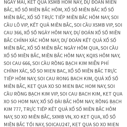
NGÀY MAI, KẾT QUẢ XSMB HÔM NAY, DỰ ĐOÁN MIỀN
BẮC, XỔ SỐ MIỀN BẮC HÔM, XỔ SỐ MIỀN BẮC XỔ SỐ
MIỀN BẮC, XỔ SỐ TRỰC TIẾP MIỀN BẮC HÔM NAY, SOI
CẦU LÔ VIP, KẾT QUẢ MIỀN BẮC, SOI CẦU XSMB VIP, SOI
CAU 366, XỔ SỐ NGÀY HÔM NAY, DỰ ĐOÁN XỔ SỐ MIỀN
BẮC CHÍNH XÁC HÔM NAY, DỰ ĐOÁN KẾT QUẢ XỔ SỐ
MIỀN BẮC, XỔ SỐ MIỀN BẮC NGÀY HÔM QUA, SOI CẦU
XỔ SỐ MIỀN BẮC, MIỀN BẮC HÔM NAY, KQXS HÔM NAY,
SOI CAU 666, SOI CẦU RỒNG BẠCH KIM MIỄN PHÍ
CHÍNH XÁC, SỐ SO MIEN BAC, XỔ SỐ MIỀN BẮC TRỰC
TIẾP HÔM NAY, SOI CAU RONG BACH KIM, QUẢ XỔ SỐ
MIỀN BẮC, KET QUA XO SO MIEN BAC HOM NAY, SOI
CẦU RỒNG BẠCH KIM VIP, SOI CAU BACH KIM, KET QUA
XO SO HOM NAY, XỔ SỐ ĐÀI BẮC HÔM NAY, RỒNG BẠCH
KIM 777, TRỰC TIẾP KẾT QUẢ XỔ SỐ MIỀN BẮC HÔM
NAY, SO XO MIỀN BẮC, SXMB VN, XO KET QUA, XỔ SỐ
MIỀN BẮC TỐI NAY, SOICAU247, KET QUA SO XO MIEN