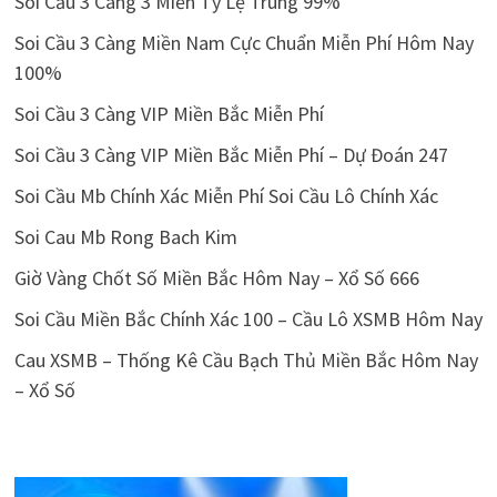
Soi Cầu 3 Càng 3 Miền Tỷ Lệ Trúng 99%
Soi Cầu 3 Càng Miền Nam Cực Chuẩn Miễn Phí Hôm Nay
100%
Soi Cầu 3 Càng VIP Miền Bắc Miễn Phí
Soi Cầu 3 Càng VIP Miền Bắc Miễn Phí – Dự Đoán 247
Soi Cầu Mb Chính Xác Miễn Phí Soi Cầu Lô Chính Xác
Soi Cau Mb Rong Bach Kim
Giờ Vàng Chốt Số Miền Bắc Hôm Nay – Xổ Số 666
Soi Cầu Miền Bắc Chính Xác 100 – Cầu Lô XSMB Hôm Nay
Cau XSMB – Thống Kê Cầu Bạch Thủ Miền Bắc Hôm Nay
– Xổ Số