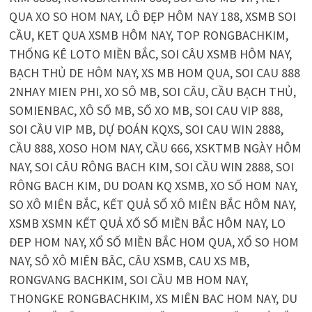
QUA XO SO HOM NAY, LÔ ĐẸP HÔM NAY 188, XSMB SOI
CẦU, KET QUA XSMB HÔM NAY, TOP RONGBACHKIM,
THỐNG KÊ LOTO MIỀN BẮC, SOI CÂU XSMB HÔM NAY,
BẠCH THỦ DE HÔM NAY, XS MB HOM QUA, SOI CAU 888
2NHAY MIEN PHI, XO SÔ MB, SOI CÂU, CẦU BẠCH THỦ,
SOMIENBAC, XÔ SỐ MB, SỐ XO MB, SOI CAU VIP 888,
SOI CẦU VIP MB, DỰ ĐOÁN KQXS, SOI CAU WIN 2888,
CẦU 888, XOSO HOM NAY, CẦU 666, XSKTMB NGÀY HÔM
NAY, SOI CÂU RÔNG BACH KIM, SOI CẦU WIN 2888, SOI
RÔNG BACH KIM, DU DOAN KQ XSMB, XO SỐ HOM NAY,
SO XÔ MIÊN BẮC, KẾT QUẢ SỔ XÔ MIÊN BẮC HÔM NAY,
XSMB XSMN KẾT QUẢ XỐ SỐ MIỀN BẮC HÔM NAY, LO
ĐEP HOM NAY, XỔ SỐ MIỀN BẮC HOM QUA, XỔ SO HOM
NAY, SÔ XÔ MIÊN BÂC, CÂU XSMB, CAU XS MB,
RONGVANG BACHKIM, SOI CẦU MB HOM NAY,
THONGKE RONGBACHKIM, XS MIÊN BAC HOM NAY, DU