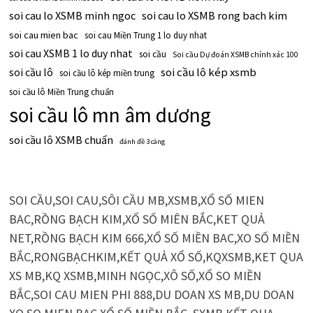
soi cau lo XSMB minh ngoc
soi cau lo XSMB rong bach kim
soi cau mien bac
soi cau Miền Trung 1 lo duy nhat
soi cau XSMB 1 lo duy nhat
soi cầu
Soi cầu Dự đoán XSMB chính xác 100
soi cầu lô kép xsmb
soi cầu lô
soi cầu lô kép miền trung
soi cầu lô Miền Trung chuẩn
soi cầu lô mn âm dương
soi cầu lô XSMB chuẩn
đánh đề 3 càng
SOI CẦU,SOI CAU,SÔI CẦU MB,XSMB,XỔ SỐ MIEN
BAC,RỒNG BẠCH KIM,XỔ SỐ MIÊN BẮC,KET QUẢ
NET,RỒNG BẠCH KIM 666,XỔ SỐ MIỀN BAC,XO SỐ MIỀN
BẮC,RONGBẠCHKIM,KẾT QUẢ XỔ SỐ,KQXSMB,KET QUA
XS MB,KQ XSMB,MINH NGỌC,XÔ SỐ,XỔ SO MIỀN
BẮC,SOI CAU MIEN PHI 888,DU DOAN XS MB,DU DOAN