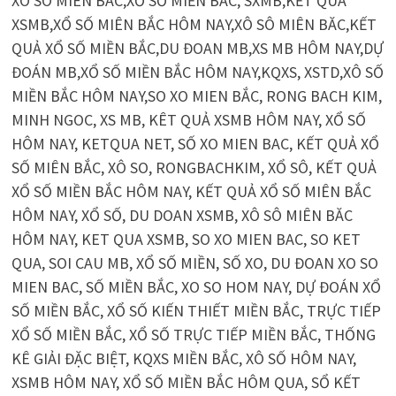
XO SO MIEN BAC,XỔ SỐ MIỀN BẮC, SXMB,KẾT QUA
XSMB,XỔ SỐ MIÊN BẮC HÔM NAY,XÔ SÔ MIÊN BĂC,KẾT
QUẢ XỔ SỐ MIỀN BẮC,DU ĐOAN MB,XS MB HÔM NAY,DỰ
ĐOÁN MB,XỔ SỐ MIỀN BẮC HÔM NAY,KQXS, XSTD,XÔ SỐ
MIỀN BẮC HÔM NAY,SO XO MIEN BẮC, RONG BACH KIM,
MINH NGOC, XS MB, KÊT QUẢ XSMB HÔM NAY, XỔ SỐ
HÔM NAY, KETQUA NET, SỐ XO MIEN BAC, KẾT QUẢ XỔ
SỐ MIÊN BẮC, XÔ SO, RONGBACHKIM, XỔ SÔ, KẾT QUẢ
XỔ SỐ MIỀN BẮC HÔM NAY, KẾT QUẢ XỔ SỐ MIÊN BẮC
HÔM NAY, XỔ SỐ, DU DOAN XSMB, XÔ SÔ MIÊN BĂC
HÔM NAY, KET QUA XSMB, SO XO MIEN BAC, SO KET
QUA, SOI CAU MB, XỔ SỐ MIỀN, SỐ XO, DU ĐOAN XO SO
MIEN BAC, SỐ MIỀN BẮC, XO SO HOM NAY, DỰ ĐOÁN XỔ
SỐ MIỀN BẮC, XỔ SỐ KIẾN THIẾT MIỀN BẮC, TRỰC TIẾP
XỔ SỐ MIỀN BẮC, XỔ SỐ TRỰC TIẾP MIỀN BẮC, THỐNG
KÊ GIẢI ĐẶC BIỆT, KQXS MIỀN BẮC, XÔ SỐ HÔM NAY,
XSMB HÔM NAY, XỔ SỐ MIỀN BẮC HÔM QUA, SỔ KẾT