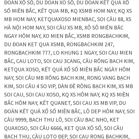
ĐOÁN XỔ SỐ, DU DOAN XO SỐ, DU DOAN KẾT QUẢ XỔ
SỐ MIỀN BẮC, KẾT QUA MB, KQ XSMB HOM NAY, KQ XS
MB HOM NAY, KETQUAXOSO MIENBAC, SOI CÂU 88, XS
HÀ NỘI HOM NAY, SOI CẦU XS MB, XÔ SÔ MIÊN BĂC
NGAY HÔM NAY, XO MIEN BẮC, XSMB RONGBACHKIM,
DU ĐOAN KET QUA XSMB, RONGBACHKIM 247,
RONGBACHKIM 777, LO KHUNG 1 NGAY, SOI CAU MIEN
BẮC, CAU LOTO, SOI CAU 3CANG, CẦU RÔNG BACH KIM,
KETQUA XOSO, KẾT QUẢ XỔ SỐ MIÊN BẮC NGÀY HÔM
NAY, SOI CÂU MB RÔNG BACH KIM, RONG VANG BẠCH
KIM, SOI CÂU 4 SO VIP, DÀN ĐỀ RỒNG BẠCH KIM, XS MB
SOI CAU, SOI CAU XOSO, KQ XS HÔM NAY, KQ XS MIỀN
BẮC HÔM NAY, KẾT QUANET, SOI CAU XS MB VIP, DU
ĐOÁN KẾT QUẢ XỔ SỐ MIỀN BẮC, LÔ DEP HÔM NAY, SOI
CÂU 9999, BACH THU LÔ, SOI CẦU BAC NHO, KET
QUAXOSO, SOI CÂU 6666, KET QUA XÔ SỐ, SOI CẦU
BẠCH THU, CẦU LOTO ĐẸP, SOI CAU RONG BACHKIM,