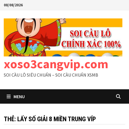
Skip
08/08/2026
to
content
xoso3cangvip.com
SOI CẦU LÔ SIÊU CHUẨN – SOI CẦU CHUẨN XSMB
MENU
THẺ:
LẤY SỐ GIẢI 8 MIỀN TRUNG VÍP