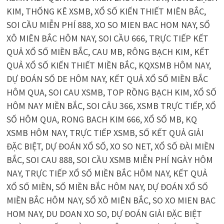
KIM, THỐNG KÊ XSMB, XỔ SỐ KIẾN THIẾT MIÊN BẮC,
SOI CẦU MIỄN PHÍ 888, XO SO MIEN BAC HOM NAY, SỔ
XÔ MIÊN BẮC HÔM NAY, SOI CẦU 666, TRỰC TIẾP KẾT
QUẢ XỔ SỐ MIỀN BẮC, CAU MB, RÔNG BẠCH KIM, KẾT
QUẢ XỔ SỐ KIẾN THIẾT MIỀN BẮC, KQXSMB HÔM NAY,
DỰ ĐOÁN SỐ DE HÔM NAY, KẾT QUẢ XỔ SỐ MIỀN BẮC
HÔM QUA, SOI CAU XSMB, TOP RỒNG BẠCH KIM, XỔ SỐ
HÔM NAY MIỀN BẮC, SOI CÂU 366, XSMB TRỰC TIẾP, XỔ
SỐ HÔM QUA, RONG BACH KIM 666, XỔ SỐ MB, KQ
XSMB HÔM NAY, TRỰC TIẾP XSMB, SỐ KẾT QUẢ GIẢI
ĐẶC BIỆT, DỰ ĐOÁN XỔ SỐ, XO SO NET, XỔ SỐ ĐÀI MIỀN
BẮC, SOI CAU 888, SOI CẦU XSMB MIỄN PHÍ NGÀY HÔM
NAY, TRỰC TIẾP XỔ SỐ MIỀN BẮC HÔM NAY, KẾT QUẢ
XỔ SỐ MIỀN, SỐ MIỀN BẮC HÔM NAY, DỰ ĐOÁN XỔ SỐ
MIỀN BẮC HÔM NAY, SỔ XÔ MIÊN BẮC, SO XO MIEN BAC
HOM NAY, DU DOAN XO SO, DỰ ĐOÁN GIẢI ĐẶC BIỆT