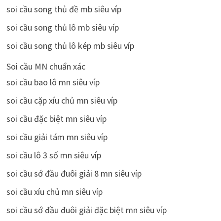
soi cầu song thủ đề mb siêu víp
soi cầu song thủ lô mb siêu víp
soi cầu song thủ lô kép mb siêu víp
Soi cầu MN chuẩn xác
soi cầu bao lô mn siêu víp
soi cầu cặp xíu chủ mn siêu víp
soi cầu đặc biệt mn siêu víp
soi cầu giải tám mn siêu víp
soi cầu lô 3 số mn siêu víp
soi cầu sớ đầu đuôi giải 8 mn siêu víp
soi cầu xíu chủ mn siêu víp
soi cầu sớ đầu đuôi giải đặc biệt mn siêu víp