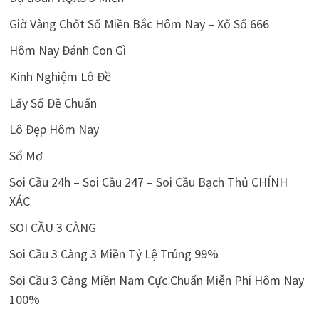
Giờ Vàng Chốt Số Miền Bắc Hôm Nay – Xổ Số 666
Hôm Nay Đánh Con Gì
Kinh Nghiệm Lô Đề
Lấy Số Đề Chuẩn
Lô Đẹp Hôm Nay
Sổ Mơ
Soi Cầu 24h – Soi Cầu 247 – Soi Cầu Bạch Thủ CHÍNH
XÁC
SOI CẦU 3 CÀNG
Soi Cầu 3 Càng 3 Miền Tỷ Lệ Trúng 99%
Soi Cầu 3 Càng Miền Nam Cực Chuẩn Miễn Phí Hôm Nay
100%