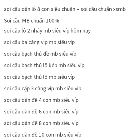
soi cầu dàn lô 8 con siêu chuẩn – soi cầu chuẩn xsmb
Soi cầu MB chuẩn 100%
soi cầu lô 2 nháy mb siêu víp hôm nay
soi cầu ba càng víp mb siêu víp
soi cầu bạch thủ đề mb siêu víp
soi cầu bạch thủ lô kép mb siêu víp
soi cầu bạch thủ lô mb siêu víp
soi cầu cặp 3 càng víp mb siêu víp
soi cầu dàn đề 4 con mb siêu víp
soi cầu dàn đề 6 con mb siêu víp
soi cầu dàn đề 8 con mb siêu víp
soi cầu dàn đề 10 con mb siêu víp