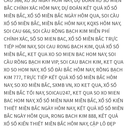
CAU 366, XỔ SỐ NGÀY HÔM NAY, DỰ ĐOÁN XỔ SỐ MIỀN
BẮC CHÍNH XÁC HÔM NAY, DỰ ĐOÁN KẾT QUẢ XỔ SỐ
MIỀN BẮC, XỔ SỐ MIỀN BẮC NGÀY HÔM QUA, SOI CẦU
XỔ SỐ MIỀN BẮC, MIỀN BẮC HÔM NAY, KQXS HÔM NAY,
SOI CAU 666, SOI CẦU RỒNG BẠCH KIM MIỄN PHÍ
CHÍNH XÁC, SỐ SO MIEN BAC, XỔ SỐ MIỀN BẮC TRỰC
TIẾP HÔM NAY, SOI CAU RONG BACH KIM, QUẢ XỔ SỐ
MIỀN BẮC, KET QUA XO SO MIEN BAC HOM NAY, SOI
CẦU RỒNG BẠCH KIM VIP, SOI CAU BACH KIM, KET QUA
XO SO HOM NAY, XỔ SỐ ĐÀI BẮC HÔM NAY, RỒNG BẠCH
KIM 777, TRỰC TIẾP KẾT QUẢ XỔ SỐ MIỀN BẮC HÔM
NAY, SO XO MIỀN BẮC, SXMB VN, XO KET QUA, XỔ SỐ
MIỀN BẮC TỐI NAY, SOICAU247, KET QUA SO XO MIEN
BAC HOM NAY, XỔ SỐ MIỀN NAM MIỀN BẮC, XỔ SỐ KIẾN
THIẾT MIỀN BẮC NGÀY HÔM NAY, KẾT QUẢ XỔ SỐ MIỀN
BẮC NGÀY HÔM QUA, RONG BACH KIM 888, KẾT QUẢ
XỔ SỐ KIẾN THIẾT MIỀN BẮC HÔM NAY, CẶP LÔ ĐẸP