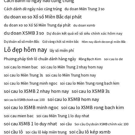
Cách đánh lô ngày nào cũng trúng
Cách đánh đề ngày nào cũng trúng
du doan Miền Trung 3 so
du doan xo so Xổ số Miền Bắc dại phát
du doan xo so Xổ Số Miền Trung dại phát
du doan xsmb
du doan XSMB 3 so
Dự đoán kết quả xổ số siêu chính xác hôm nay
Dự đoán xổ số miền Bắc
Giờ vàng chốt số miền bắc
Hôm nay đánh de con gì miền Bắc
Lô đẹp hôm nay
lấy số miễn phí
Phương pháp tính lô chuẩn đánh hàng ngày
Rồng Bạch Kim
soi cau lo de
soi cau lo mien bac
soi cau lo Miền Trung 2 nhay hom nay
soi cau lo Miền Trung 3s
soi cau lo Miền Trung hom nay
soi cau lo Miền Trung minh ngoc
soi cau lo Miền Trung rong bach kim
soi cau lo XSMB 2 nhay hom nay
soi cau lo XSMB 3s
soi cau lo XSMB hom nay
soi cau lo XSMB chinh xac 100
soi cau lo XSMB minh ngoc
soi cau lo XSMB rong bach kim
soi cau mien bac
soi cau Miền Trung 1 lo duy nhat
soi cau XSMB 1 lo duy nhat
soi cầu
Soi cầu Dự đoán XSMB chính xác 100
soi cầu lô kép xsmb
soi cầu lô
soi cầu lô kép miền trung