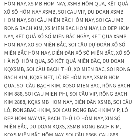
HÔM NAY, XS MB HOM NAY, XSMB HÔM QUA, KẾT QUẢ
XỔ SỐ HÔM NAY XSMB, SOI CAU VIP, DU DOAN XSMB
HOM NAY, SOI CẦU MIỀN BẮC HÔM NAY, SOI CAU MB
RONG BACH KIM, XS MIEN BAC HOM NAY, LO DEP HOM
NAY, KẾT QUẢ XỔ SỐ MIỀN BẮC NGÀY, KET QUA XSMB
HOM NAY, XO SO MIỀN BẮC, SOI CẦU DỰ ĐOÁN XỔ SỐ
MIỀN BẮC HÔM NAY, DIỄN ĐÀN XỔ SỐ MIỀN BẮC, XỔ SỐ
HÀ NỘI HÔM QUA, SỔ KẾT QUẢ MIỀN BẮC, DU DOAN
KQXSMB, SOI CẦU BẠCH THỦ, XO MIEN BAC, SOI RONG
BACH KIM, KQXS NET, LÔ ĐỀ HÔM NAY, XSMB HOM
QUA, SOI CẦU BẠCH KIM, XOSO MIEN BAC, RỒNG BẠCH
KIM 888, SOI CAU MIEN PHI, SOI CẦU VIP, RỒNG BẠCH
KIM 2888, KQXS MB HOM NAY, DIỄN ĐÀN XSMB, SOI CẦU
LÔ, RONGBACH KIM, SOI CAU RONG BACH KIM VIP, LÔ
ĐẸP HÔM NAY VIP, BẠCH THỦ LÔ HÔM NAY, XIN SỐ
MIỀN BẮC, DU DOAN KQXS, XSMB RONG BACH KIM,
KQXS MIỀN BẮC HÔM NAY, SOI CẦU 6666, CAU 888,