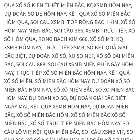
QUẢ XỔ SỐ KIẾN THIẾT MIỀN BẮC, KQXSMB HÔM NAY,
DỰ ĐOÁN SỐ DE HÔM NAY, KẾT QUẢ XỔ SỐ MIỀN BẮC
HÔM QUA, SOI CAU XSMB, TOP RỒNG BẠCH KIM, XỔ SỐ
HÔM NAY MIỀN BẮC, SOI CÂU 366, XSMB TRỰC TIẾP, XỔ
SỐ HÔM QUA, RONG BACH KIM 666, XỔ SỐ MB, KQ
XSMB HÔM NAY, TRỰC TIẾP XSMB, SỐ KẾT QUẢ GIẢI
ĐẶC BIỆT, DỰ ĐOÁN XỔ SỐ, XO SO NET, XỔ SỐ ĐÀI MIỀN
BẮC, SOI CAU 888, SOI CẦU XSMB MIỄN PHÍ NGÀY HÔM
NAY, TRỰC TIẾP XỔ SỐ MIỀN BẮC HÔM NAY, KẾT QUẢ
XỔ SỐ MIỀN, SỐ MIỀN BẮC HÔM NAY, DỰ ĐOÁN XỔ SỐ
MIỀN BẮC HÔM NAY, SỔ XÔ MIÊN BẮC, SO XO MIEN BAC
HOM NAY, DU DOAN XO SO, DỰ ĐOÁN GIẢI ĐẶC BIỆT
NGÀY MAI, KẾT QUẢ XSMB HÔM NAY, DỰ ĐOÁN MIỀN
BẮC, XỔ SỐ MIỀN BẮC HÔM, XỔ SỐ MIỀN BẮC XỔ SỐ
MIỀN BẮC, XỔ SỐ TRỰC TIẾP MIỀN BẮC HÔM NAY, SOI
CẦU LÔ VIP, KẾT QUẢ MIỀN BẮC, SOI CẦU XSMB VIP, SOI