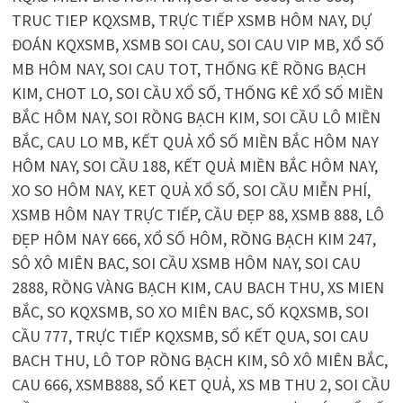
TRUC TIEP KQXSMB, TRỰC TIẾP XSMB HÔM NAY, DỰ
ĐOÁN KQXSMB, XSMB SOI CAU, SOI CAU VIP MB, XỔ SỐ
MB HÔM NAY, SOI CAU TOT, THỐNG KÊ RỒNG BẠCH
KIM, CHOT LO, SOI CẦU XỔ SỐ, THỐNG KÊ XỔ SỐ MIỀN
BẮC HÔM NAY, SOI RỒNG BẠCH KIM, SOI CẦU LÔ MIỀN
BẮC, CAU LO MB, KẾT QUẢ XỔ SỐ MIỀN BẮC HÔM NAY
HÔM NAY, SOI CẦU 188, KẾT QUẢ MIỀN BẮC HÔM NAY,
XO SO HÔM NAY, KET QUẢ XỔ SỐ, SOI CẦU MIỄN PHÍ,
XSMB HÔM NAY TRỰC TIẾP, CẦU ĐẸP 88, XSMB 888, LÔ
ĐẸP HÔM NAY 666, XỔ SỐ HÔM, RỒNG BẠCH KIM 247,
SÔ XÔ MIÊN BAC, SOI CẦU XSMB HÔM NAY, SOI CAU
2888, RỒNG VÀNG BẠCH KIM, CAU BACH THU, XS MIEN
BẮC, SO KQXSMB, SO XO MIÊN BAC, SỐ KQXSMB, SOI
CẦU 777, TRỰC TIẾP KQXSMB, SỔ KẾT QUA, SOI CAU
BACH THU, LÔ TOP RỒNG BẠCH KIM, SÔ XÔ MIÊN BẮC,
CAU 666, XSMB888, SỔ KET QUẢ, XS MB THU 2, SOI CẦU