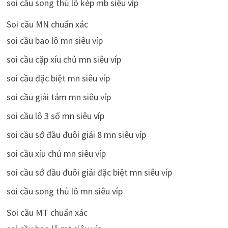
soi cầu song thủ lô kép mb siêu víp
Soi cầu MN chuẩn xác
soi cầu bao lô mn siêu víp
soi cầu cặp xíu chủ mn siêu víp
soi cầu đặc biệt mn siêu víp
soi cầu giải tám mn siêu víp
soi cầu lô 3 số mn siêu víp
soi cầu sớ đầu đuôi giải 8 mn siêu víp
soi cầu xíu chủ mn siêu víp
soi cầu sớ đầu đuôi giải đặc biệt mn siêu víp
soi cầu song thủ lô mn siêu víp
Soi cầu MT chuẩn xác