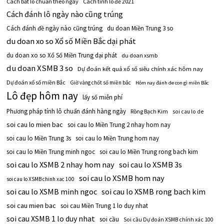
Cách bắt lô chuẩn theo ngày
Cách tính lô đề 2021
Cách đánh lô ngày nào cũng trúng
Cách đánh đề ngày nào cũng trúng
du doan Miền Trung 3 so
du doan xo so Xổ số Miền Bắc dại phát
du doan xo so Xổ Số Miền Trung dại phát
du doan xsmb
du doan XSMB 3 so
Dự đoán kết quả xổ số siêu chính xác hôm nay
Dự đoán xổ số miền Bắc
Giờ vàng chốt số miền bắc
Hôm nay đánh de con gì miền Bắc
Lô đẹp hôm nay
lấy số miễn phí
Phương pháp tính lô chuẩn đánh hàng ngày
Rồng Bạch Kim
soi cau lo de
soi cau lo mien bac
soi cau lo Miền Trung 2 nhay hom nay
soi cau lo Miền Trung 3s
soi cau lo Miền Trung hom nay
soi cau lo Miền Trung minh ngoc
soi cau lo Miền Trung rong bach kim
soi cau lo XSMB 2 nhay hom nay
soi cau lo XSMB 3s
soi cau lo XSMB hom nay
soi cau lo XSMB chinh xac 100
soi cau lo XSMB minh ngoc
soi cau lo XSMB rong bach kim
soi cau mien bac
soi cau Miền Trung 1 lo duy nhat
soi cau XSMB 1 lo duy nhat
soi cầu
Soi cầu Dự đoán XSMB chính xác 100