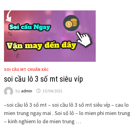
SOI CẦU MT CHUẨN XÁC
soi cầu lô 3 số mt siêu víp
by
admin
15/04/2021
–soi cầu lô 3 số mt – soi cầu lô 3 số mt siêu víp – cau lo
mien trung ngay mai . Soi số lô – lo mien phi mien trung
– kinh nghiem lo de mien trung …