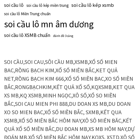
soi cầu lô kép xsmb
soi cầu lô
soi cầu lô kép miền trung
soi cầu lô Miền Trung chuẩn
soi cầu lô mn âm dương
soi cầu lô XSMB chuẩn
đánh đề 3 càng
SOI CẦU,SOI CAU,SÔI CẦU MB,XSMB,XỔ SỐ MIEN
BAC,RỒNG BẠCH KIM,XỔ SỐ MIÊN BẮC,KET QUẢ
NET,RỒNG BẠCH KIM 666,XỔ SỐ MIỀN BAC,XO SỐ MIỀN
BẮC,RONGBẠCHKIM,KẾT QUẢ XỔ SỐ,KQXSMB,KET QUA
XS MB,KQ XSMB,MINH NGỌC,XÔ SỐ,XỔ SO MIỀN
BẮC,SOI CAU MIEN PHI 888,DU DOAN XS MB,DU DOAN
XO SO MIEN BAC,XỔ SỐ MIỀN BẮC, SXMB,KẾT QUA
XSMB,XỔ SỐ MIÊN BẮC HÔM NAY,XÔ SÔ MIÊN BĂC,KẾT
QUẢ XỔ SỐ MIỀN BẮC,DU ĐOAN MB,XS MB HÔM NAY,DỰ
ĐOÁN MB,XỔ SỐ MIỀN BẮC HÔM NAY,KQXS, XSTD,XÔ SỐ