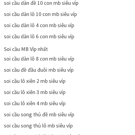
soi cầu dàn đề 10 con mb siêu víp
soi cầu dàn lô 10 con mb siêu víp
soi cầu dàn lô 4 con mb siêu víp
soi cầu dàn lô 6 con mb siêu víp
Soi cầu MB Víp nhất
soi cầu dàn lô 8 con mb siêu víp
soi cầu đề đầu đuôi mb siêu víp
soi cầu lô xiên 2 mb siêu víp
soi cầu lô xiên 3 mb siêu víp
soi cầu lô xiên 4 mb siêu víp
soi cầu song thủ đề mb siêu víp
soi cầu song thủ lô mb siêu víp