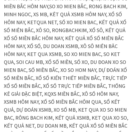
MIỀN BẮC HÔM NAY,SO XO MIEN BẮC, RONG BACH KIM,
MINH NGOC, XS MB, KÊT QUẢ XSMB HÔM NAY, XỔ SỐ
HÔM NAY, KETQUA NET, SỐ XO MIEN BAC, KẾT QUẢ XỔ
SỐ MIÊN BẮC, XÔ SO, RONGBACHKIM, XỔ SÔ, KẾT QUẢ
XỔ SỐ MIỀN BẮC HÔM NAY, KẾT QUẢ XỔ SỐ MIÊN BẮC
HÔM NAY, XỔ SỐ, DU DOAN XSMB, XÔ SÔ MIÊN BĂC
HÔM NAY, KET QUA XSMB, SO XO MIEN BAC, SO KET
QUA, SOI CAU MB, XỔ SỐ MIỀN, SỐ XO, DU ĐOAN XO SO
MIEN BAC, SỐ MIỀN BẮC, XO SO HOM NAY, DỰ ĐOÁN XỔ
SỐ MIỀN BẮC, XỔ SỐ KIẾN THIẾT MIỀN BẮC, TRỰC TIẾP
XỔ SỐ MIỀN BẮC, XỔ SỐ TRỰC TIẾP MIỀN BẮC, THỐNG
KÊ GIẢI ĐẶC BIỆT, KQXS MIỀN BẮC, XÔ SỐ HÔM NAY,
XSMB HÔM NAY, XỔ SỐ MIỀN BẮC HÔM QUA, SỔ KẾT
QUẢ, DỰ ĐOÁN XSMB, XO SỐ MB, KET QUA XO SO MIEN
BAC, RÔNG BACH KIM, KẾT QUẢ XSMB, KET QUA XO SO,
KẾT QUẢ NET, DU DOAN MB, KẾT QUẢ XỔ SỐ MIỀN BẮC