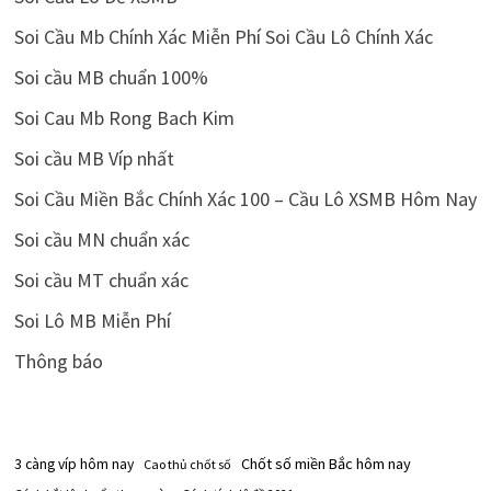
Soi Cầu Mb Chính Xác Miễn Phí Soi Cầu Lô Chính Xác
Soi cầu MB chuẩn 100%
Soi Cau Mb Rong Bach Kim
Soi cầu MB Víp nhất
Soi Cầu Miền Bắc Chính Xác 100 – Cầu Lô XSMB Hôm Nay
Soi cầu MN chuẩn xác
Soi cầu MT chuẩn xác
Soi Lô MB Miễn Phí
Thông báo
Chốt số miền Bắc hôm nay
3 càng víp hôm nay
Cao thủ chốt số