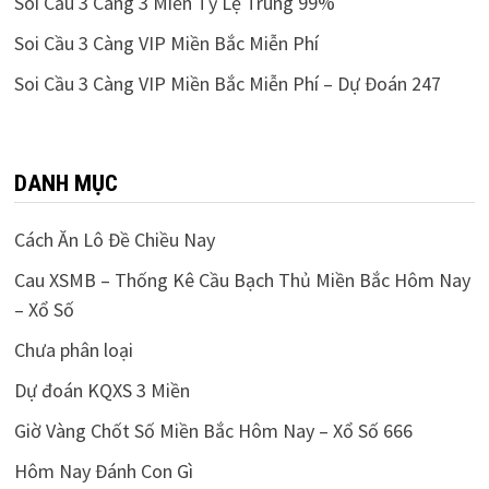
Soi Cầu 3 Càng 3 Miền Tỷ Lệ Trúng 99%
Soi Cầu 3 Càng VIP Miền Bắc Miễn Phí
Soi Cầu 3 Càng VIP Miền Bắc Miễn Phí – Dự Đoán 247
DANH MỤC
Cách Ăn Lô Đề Chiều Nay
Cau XSMB – Thống Kê Cầu Bạch Thủ Miền Bắc Hôm Nay
– Xổ Số
Chưa phân loại
Dự đoán KQXS 3 Miền
Giờ Vàng Chốt Số Miền Bắc Hôm Nay – Xổ Số 666
Hôm Nay Đánh Con Gì