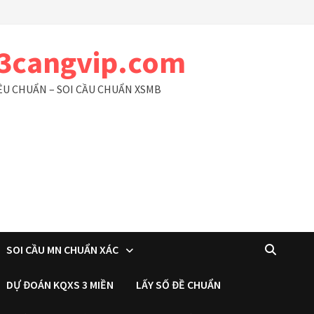
3cangvip.com
IÊU CHUẨN – SOI CẦU CHUẨN XSMB
SOI CẦU MN CHUẨN XÁC
DỰ ĐOÁN KQXS 3 MIỀN
LẤY SỐ ĐỀ CHUẨN