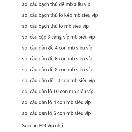
soi cầu bạch thủ đề mb siêu víp
soi cầu bạch thủ lô kép mb siêu víp
soi cầu bạch thủ lô mb siêu víp
soi cầu cặp 3 càng víp mb siêu víp
soi cầu dàn đề 4 con mb siêu víp
soi cầu dàn đề 6 con mb siêu víp
soi cầu dàn đề 8 con mb siêu víp
soi cầu dàn đề 10 con mb siêu víp
soi cầu dàn lô 10 con mb siêu víp
soi cầu dàn lô 4 con mb siêu víp
soi cầu dàn lô 6 con mb siêu víp
Soi cầu MB Víp nhất