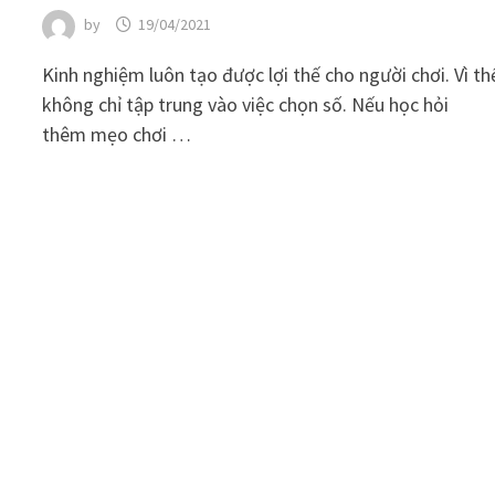
by
19/04/2021
Kinh nghiệm luôn tạo được lợi thế cho người chơi. Vì th
không chỉ tập trung vào việc chọn số. Nếu học hỏi
thêm mẹo chơi …