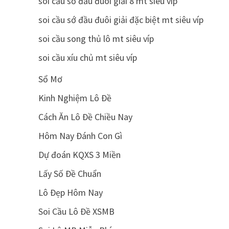
soi cầu sớ đầu đuôi giải 8 mt siêu víp
soi cầu sớ đầu đuôi giải đặc biệt mt siêu víp
soi cầu song thủ lô mt siêu víp
soi cầu xíu chủ mt siêu víp
Sổ Mơ
Kinh Nghiệm Lô Đề
Cách Ăn Lô Đề Chiều Nay
Hôm Nay Đánh Con Gì
Dự đoán KQXS 3 Miền
Lấy Số Đề Chuẩn
Lô Đẹp Hôm Nay
Soi Cầu Lô Đề XSMB