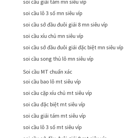
soi cầu giải tám mn siêu víp
soi cầu lô 3 số mn siêu víp
soi cầu sớ đầu đuôi giải 8 mn siêu víp
soi cầu xíu chủ mn siêu víp
soi cầu sớ đầu đuôi giải đặc biệt mn siêu víp
soi cầu song thủ lô mn siêu víp
Soi cầu MT chuẩn xác
soi cầu bao lô mt siêu víp
soi cầu cặp xíu chủ mt siêu víp
soi cầu đặc biệt mt siêu víp
soi cầu giải tám mt siêu víp
soi cầu lô 3 số mt siêu víp