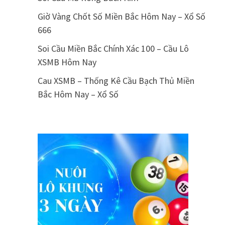
Giờ Vàng Chốt Số Miền Bắc Hôm Nay – Xổ Số
666
Soi Cầu Miền Bắc Chính Xác 100 – Cầu Lô
XSMB Hôm Nay
Cau XSMB – Thống Kê Cầu Bạch Thủ Miền
Bắc Hôm Nay – Xổ Số