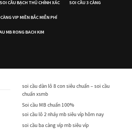
– SOI CẦU BẠCH THỦ CHÍNH XÁC
SOI CẦU 3 CÀNG
 CÀNG VIP MIỀN BẮC MIỄN PHÍ
CAU MB RONG BACH KIM
soi cầu dàn lô 8 con siêu chuẩn – soi cầu
chuẩn xsmb
Soi cầu MB chuẩn 100%
soi cầu lô 2 nháy mb siêu víp hôm nay
soi cầu ba càng víp mb siêu víp