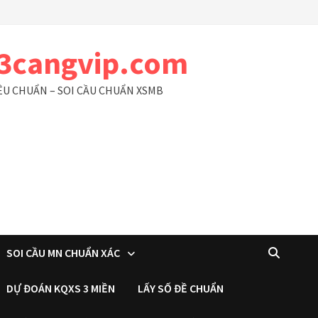
3cangvip.com
IÊU CHUẨN – SOI CẦU CHUẨN XSMB
SOI CẦU MN CHUẨN XÁC
DỰ ĐOÁN KQXS 3 MIỀN
LẤY SỐ ĐỀ CHUẨN