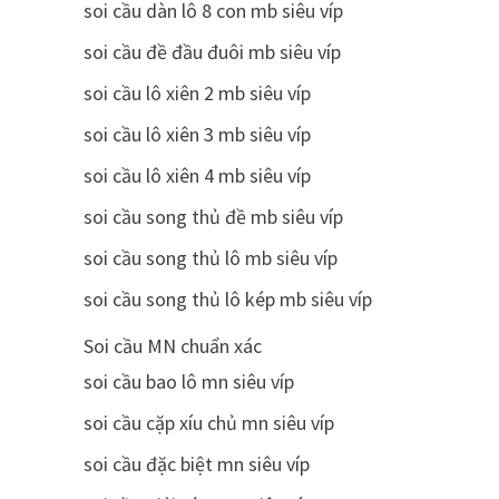
soi cầu dàn lô 8 con mb siêu víp
soi cầu đề đầu đuôi mb siêu víp
soi cầu lô xiên 2 mb siêu víp
soi cầu lô xiên 3 mb siêu víp
soi cầu lô xiên 4 mb siêu víp
soi cầu song thủ đề mb siêu víp
soi cầu song thủ lô mb siêu víp
soi cầu song thủ lô kép mb siêu víp
Soi cầu MN chuẩn xác
soi cầu bao lô mn siêu víp
soi cầu cặp xíu chủ mn siêu víp
soi cầu đặc biệt mn siêu víp