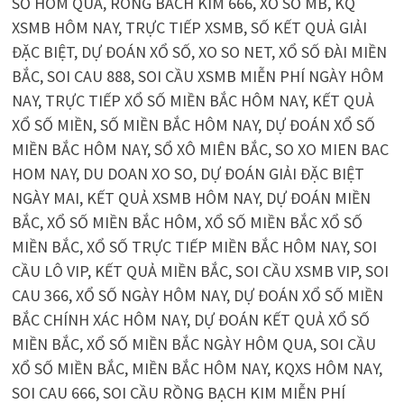
SỐ HÔM QUA, RONG BACH KIM 666, XỔ SỐ MB, KQ
XSMB HÔM NAY, TRỰC TIẾP XSMB, SỐ KẾT QUẢ GIẢI
ĐẶC BIỆT, DỰ ĐOÁN XỔ SỐ, XO SO NET, XỔ SỐ ĐÀI MIỀN
BẮC, SOI CAU 888, SOI CẦU XSMB MIỄN PHÍ NGÀY HÔM
NAY, TRỰC TIẾP XỔ SỐ MIỀN BẮC HÔM NAY, KẾT QUẢ
XỔ SỐ MIỀN, SỐ MIỀN BẮC HÔM NAY, DỰ ĐOÁN XỔ SỐ
MIỀN BẮC HÔM NAY, SỔ XÔ MIÊN BẮC, SO XO MIEN BAC
HOM NAY, DU DOAN XO SO, DỰ ĐOÁN GIẢI ĐẶC BIỆT
NGÀY MAI, KẾT QUẢ XSMB HÔM NAY, DỰ ĐOÁN MIỀN
BẮC, XỔ SỐ MIỀN BẮC HÔM, XỔ SỐ MIỀN BẮC XỔ SỐ
MIỀN BẮC, XỔ SỐ TRỰC TIẾP MIỀN BẮC HÔM NAY, SOI
CẦU LÔ VIP, KẾT QUẢ MIỀN BẮC, SOI CẦU XSMB VIP, SOI
CAU 366, XỔ SỐ NGÀY HÔM NAY, DỰ ĐOÁN XỔ SỐ MIỀN
BẮC CHÍNH XÁC HÔM NAY, DỰ ĐOÁN KẾT QUẢ XỔ SỐ
MIỀN BẮC, XỔ SỐ MIỀN BẮC NGÀY HÔM QUA, SOI CẦU
XỔ SỐ MIỀN BẮC, MIỀN BẮC HÔM NAY, KQXS HÔM NAY,
SOI CAU 666, SOI CẦU RỒNG BẠCH KIM MIỄN PHÍ