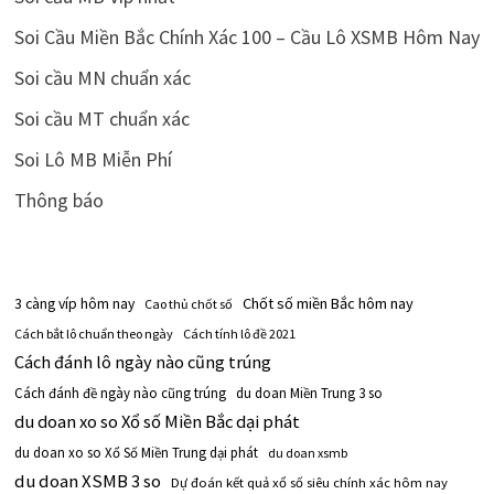
Soi Cầu Miền Bắc Chính Xác 100 – Cầu Lô XSMB Hôm Nay
Soi cầu MN chuẩn xác
Soi cầu MT chuẩn xác
Soi Lô MB Miễn Phí
Thông báo
Chốt số miền Bắc hôm nay
3 càng víp hôm nay
Cao thủ chốt số
Cách bắt lô chuẩn theo ngày
Cách tính lô đề 2021
Cách đánh lô ngày nào cũng trúng
Cách đánh đề ngày nào cũng trúng
du doan Miền Trung 3 so
du doan xo so Xổ số Miền Bắc dại phát
du doan xo so Xổ Số Miền Trung dại phát
du doan xsmb
du doan XSMB 3 so
Dự đoán kết quả xổ số siêu chính xác hôm nay