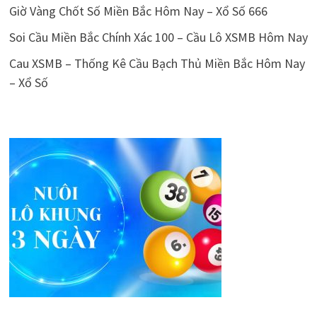
Giờ Vàng Chốt Số Miền Bắc Hôm Nay – Xổ Số 666
Soi Cầu Miền Bắc Chính Xác 100 – Cầu Lô XSMB Hôm Nay
Cau XSMB – Thống Kê Cầu Bạch Thủ Miền Bắc Hôm Nay
– Xổ Số