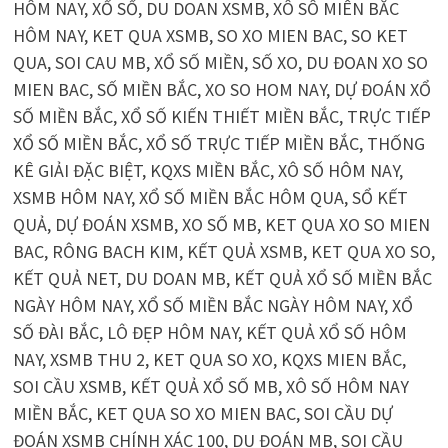
HÔM NAY, XỔ SỐ, DU DOAN XSMB, XÔ SÔ MIÊN BĂC
HÔM NAY, KET QUA XSMB, SO XO MIEN BAC, SO KET
QUA, SOI CAU MB, XỔ SỐ MIỀN, SỐ XO, DU ĐOAN XO SO
MIEN BAC, SỐ MIỀN BẮC, XO SO HOM NAY, DỰ ĐOÁN XỔ
SỐ MIỀN BẮC, XỔ SỐ KIẾN THIẾT MIỀN BẮC, TRỰC TIẾP
XỔ SỐ MIỀN BẮC, XỔ SỐ TRỰC TIẾP MIỀN BẮC, THỐNG
KÊ GIẢI ĐẶC BIỆT, KQXS MIỀN BẮC, XÔ SỐ HÔM NAY,
XSMB HÔM NAY, XỔ SỐ MIỀN BẮC HÔM QUA, SỔ KẾT
QUẢ, DỰ ĐOÁN XSMB, XO SỐ MB, KET QUA XO SO MIEN
BAC, RÔNG BACH KIM, KẾT QUẢ XSMB, KET QUA XO SO,
KẾT QUẢ NET, DU DOAN MB, KẾT QUẢ XỔ SỐ MIỀN BẮC
NGÀY HÔM NAY, XỔ SỐ MIỀN BẮC NGÀY HÔM NAY, XỔ
SỐ ĐÀI BẮC, LÔ ĐẸP HÔM NAY, KẾT QUẢ XỔ SỐ HÔM
NAY, XSMB THU 2, KET QUA SO XO, KQXS MIEN BẮC,
SOI CẦU XSMB, KẾT QUẢ XỔ SỐ MB, XÔ SỐ HÔM NAY
MIỀN BẮC, KET QUA SO XO MIEN BAC, SOI CẦU DỰ
ĐOÁN XSMB CHÍNH XÁC 100, DU ĐOÁN MB, SOI CẦU