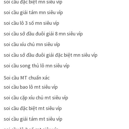
soi cầu đặc biệt mn siêu víp
soi cầu giải tám mn siêu víp
soi cầu lô 3 số mn siêu víp
soi cầu sớ đầu đuôi giải 8 mn siêu víp
soi cầu xíu chủ mn siêu víp
soi cầu sớ đầu đuôi giải đặc biệt mn siêu víp
soi cầu song thủ lô mn siêu víp
Soi cầu MT chuẩn xác
soi cầu bao lô mt siêu víp
soi cầu cặp xíu chủ mt siêu víp
soi cầu đặc biệt mt siêu víp
soi cầu giải tám mt siêu víp