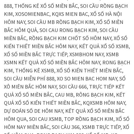
888, THỐNG KÊ XỔ SỐ MIỀN BẮC, SOI CẦU RỒNG BẠCH
KIM, XOSOMIENBAC, KQXS MIEN BAC, XỔ SỐ HÀ NỘI
HÔM NAY, SOI CẦU MB RỒNG BẠCH KIM, XỔ SỐ MIỀN
BẮC HÔM QUẢ, SOI CAU RONG BẠCH KIM, SOI CẦU
MIỀN BẮC, RỒNG BẠCH KIM CHỐT SỐ HÔM NAY, XỔ SỐ
KIẾN THIẾT MIỀN BẮC HÔM NAY, KẾT QUẢ XỔ SỐ XSMB,
XỔ SỐ MIỀN BẮC TRỰC TIẾP, XSMBHOM NAY, XSMB
XSMN KẾT QUẢ XỔ SỐ MIỀN BẮC HÔM NAY, RONG BẠCH
KIM, THỐNG KÊ XSMB, XỔ SỐ KIẾN THIẾT MIÊN BẮC,
SOI CẦU MIỄN PHÍ 888, XO SO MIEN BAC HOM NAY, SỔ
XÔ MIÊN BẮC HÔM NAY, SOI CẦU 666, TRỰC TIẾP KẾT
QUẢ XỔ SỐ MIỀN BẮC, CAU MB, RÔNG BẠCH KIM, KẾT
QUẢ XỔ SỐ KIẾN THIẾT MIỀN BẮC, KQXSMB HÔM NAY,
DỰ ĐOÁN SỐ DE HÔM NAY, KẾT QUẢ XỔ SỐ MIỀN BẮC
HÔM QUA, SOI CAU XSMB, TOP RỒNG BẠCH KIM, XỔ SỐ
HÔM NAY MIỀN BẮC, SOI CÂU 366, XSMB TRỰC TIẾP, XỔ