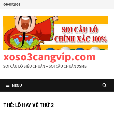
Skip
06/08/2026
to
content
xoso3cangvip.com
SOI CẦU LÔ SIÊU CHUẨN – SOI CẦU CHUẨN XSMB
MENU
THẺ:
LÔ HAY VỀ THỨ 2