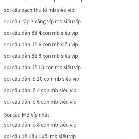
soi cầu bạch thủ lô mb siêu víp
soi cầu cặp 3 càng víp mb siêu víp
soi cầu dàn đề 4 con mb siêu víp
soi cầu dàn đề 6 con mb siêu víp
soi cầu dàn đề 8 con mb siêu víp
soi cầu dàn đề 10 con mb siêu víp
soi cầu dàn lô 10 con mb siêu víp
soi cầu dàn lô 4 con mb siêu víp
soi cầu dàn lô 6 con mb siêu víp
Soi cầu MB Víp nhất
soi cầu dàn lô 8 con mb siêu víp
soi cầu đề đầu đuôi mb siêu víp