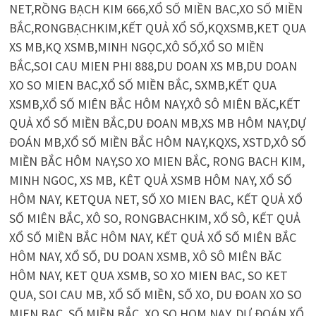
NET,RỒNG BẠCH KIM 666,XỔ SỐ MIỀN BAC,XO SỐ MIỀN
BẮC,RONGBẠCHKIM,KẾT QUẢ XỔ SỐ,KQXSMB,KET QUA
XS MB,KQ XSMB,MINH NGỌC,XÔ SỐ,XỔ SO MIỀN
BẮC,SOI CAU MIEN PHI 888,DU DOAN XS MB,DU DOAN
XO SO MIEN BAC,XỔ SỐ MIỀN BẮC, SXMB,KẾT QUA
XSMB,XỔ SỐ MIÊN BẮC HÔM NAY,XÔ SÔ MIÊN BĂC,KẾT
QUẢ XỔ SỐ MIỀN BẮC,DU ĐOAN MB,XS MB HÔM NAY,DỰ
ĐOÁN MB,XỔ SỐ MIỀN BẮC HÔM NAY,KQXS, XSTD,XÔ SỐ
MIỀN BẮC HÔM NAY,SO XO MIEN BẮC, RONG BACH KIM,
MINH NGOC, XS MB, KÊT QUẢ XSMB HÔM NAY, XỔ SỐ
HÔM NAY, KETQUA NET, SỐ XO MIEN BAC, KẾT QUẢ XỔ
SỐ MIÊN BẮC, XÔ SO, RONGBACHKIM, XỔ SÔ, KẾT QUẢ
XỔ SỐ MIỀN BẮC HÔM NAY, KẾT QUẢ XỔ SỐ MIÊN BẮC
HÔM NAY, XỔ SỐ, DU DOAN XSMB, XÔ SÔ MIÊN BĂC
HÔM NAY, KET QUA XSMB, SO XO MIEN BAC, SO KET
QUA, SOI CAU MB, XỔ SỐ MIỀN, SỐ XO, DU ĐOAN XO SO
MIEN BAC, SỐ MIỀN BẮC, XO SO HOM NAY, DỰ ĐOÁN XỔ