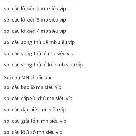
soi cầu lô xiên 2 mb siêu víp
soi cầu lô xiên 3 mb siêu víp
soi cầu lô xiên 4 mb siêu víp
soi cầu song thủ đề mb siêu víp
soi cầu song thủ lô mb siêu víp
soi cầu song thủ lô kép mb siêu víp
Soi cầu MN chuẩn xác
soi cầu bao lô mn siêu víp
soi cầu cặp xíu chủ mn siêu víp
soi cầu đặc biệt mn siêu víp
soi cầu giải tám mn siêu víp
soi cầu lô 3 số mn siêu víp