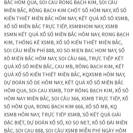
BẮC HÔM QUẢ, SOI CAU RONG BẠCH KIM, SOI CẦU
MIỀN BẮC, RỒNG BẠCH KIM CHỐT SỐ HÔM NAY, XỔ SỐ
KIẾN THIẾT MIỀN BẮC HÔM NAY, KẾT QUẢ XỔ SỐ XSMB,
XỔ SỐ MIỀN BẮC TRỰC TIẾP, XSMBHOM NAY, XSMB
XSMN KẾT QUẢ XỔ SỐ MIỀN BẮC HÔM NAY, RONG BẠCH
KIM, THỐNG KÊ XSMB, XỔ SỐ KIẾN THIẾT MIÊN BẮC,
SOI CẦU MIỄN PHÍ 888, XO SO MIEN BAC HOM NAY, SỔ
XÔ MIÊN BẮC HÔM NAY, SOI CẦU 666, TRỰC TIẾP KẾT
QUẢ XỔ SỐ MIỀN BẮC, CAU MB, RÔNG BẠCH KIM, KẾT
QUẢ XỔ SỐ KIẾN THIẾT MIỀN BẮC, KQXSMB HÔM NAY,
DỰ ĐOÁN SỐ DE HÔM NAY, KẾT QUẢ XỔ SỐ MIỀN BẮC
HÔM QUA, SOI CAU XSMB, TOP RỒNG BẠCH KIM, XỔ SỐ
HÔM NAY MIỀN BẮC, SOI CÂU 366, XSMB TRỰC TIẾP, XỔ
SỐ HÔM QUA, RONG BACH KIM 666, XỔ SỐ MB, KQ
XSMB HÔM NAY, TRỰC TIẾP XSMB, SỐ KẾT QUẢ GIẢI
ĐẶC BIỆT, DỰ ĐOÁN XỔ SỐ, XO SO NET, XỔ SỐ ĐÀI MIỀN
BẮC, SOI CAU 888, SOI CẦU XSMB MIỄN PHÍ NGÀY HÔM