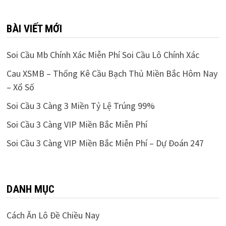
cho:
BÀI VIẾT MỚI
Soi Cầu Mb Chính Xác Miễn Phí Soi Cầu Lô Chính Xác
Cau XSMB – Thống Kê Cầu Bạch Thủ Miền Bắc Hôm Nay
– Xổ Số
Soi Cầu 3 Càng 3 Miền Tỷ Lệ Trúng 99%
Soi Cầu 3 Càng VIP Miền Bắc Miễn Phí
Soi Cầu 3 Càng VIP Miền Bắc Miễn Phí – Dự Đoán 247
DANH MỤC
Cách Ăn Lô Đề Chiều Nay