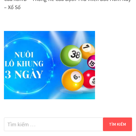
– Xổ Số
Tìm
kiếm