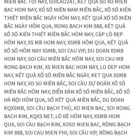
MIỀN BẮC TỐI NAY, SOICAU247, KET QUA SO XO MIEN
BAC HOM NAY, XỔ SỐ MIỀN NAM MIỀN BẮC, XỔ SỐ KIẾN
THIẾT MIỀN BẮC NGÀY HÔM NAY, KẾT QUẢ XỔ SỐ MIỀN
BẮC NGÀY HÔM QUA, RONG BACH KIM 888, KẾT QUẢ
XỔ SỐ KIẾN THIẾT MIỀN BẮC HÔM NAY, CẶP LÔ ĐẸP
HÔM NAY, XS MB HOM NAY, XSMB HÔM QUA, KẾT QUẢ
XỔ SỐ HÔM NAY XSMB, SOI CAU VIP, DU DOAN XSMB
HOM NAY, SOI CẦU MIỀN BẮC HÔM NAY, SOI CAU MB
RONG BACH KIM, XS MIEN BAC HOM NAY, LO DEP HOM
NAY, KẾT QUẢ XỔ SỐ MIỀN BẮC NGÀY, KET QUA XSMB
HOM NAY, XO SO MIỀN BẮC, SOI CẦU DỰ ĐOÁN XỔ SỐ
MIỀN BẮC HÔM NAY, DIỄN ĐÀN XỔ SỐ MIỀN BẮC, XỔ SỐ
HÀ NỘI HÔM QUA, SỔ KẾT QUẢ MIỀN BẮC, DU DOAN
KQXSMB, SOI CẦU BẠCH THỦ, XO MIEN BAC, SOI RONG
BACH KIM, KQXS NET, LÔ ĐỀ HÔM NAY, XSMB HOM
QUA, SOI CẦU BẠCH KIM, XOSO MIEN BAC, RỒNG BẠCH
KIM 888, SOI CAU MIEN PHI, SOI CẦU VIP, RỒNG BẠCH