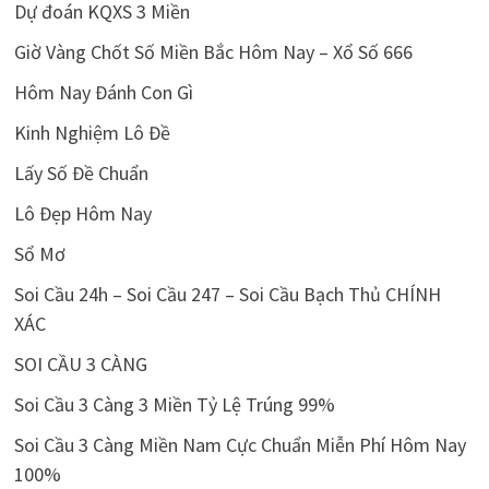
Dự đoán KQXS 3 Miền
Giờ Vàng Chốt Số Miền Bắc Hôm Nay – Xổ Số 666
Hôm Nay Đánh Con Gì
Kinh Nghiệm Lô Đề
Lấy Số Đề Chuẩn
Lô Đẹp Hôm Nay
Sổ Mơ
Soi Cầu 24h – Soi Cầu 247 – Soi Cầu Bạch Thủ CHÍNH
XÁC
SOI CẦU 3 CÀNG
Soi Cầu 3 Càng 3 Miền Tỷ Lệ Trúng 99%
Soi Cầu 3 Càng Miền Nam Cực Chuẩn Miễn Phí Hôm Nay
100%