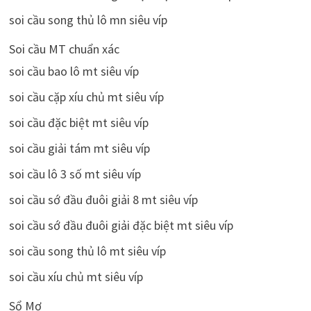
soi cầu song thủ lô mn siêu víp
Soi cầu MT chuẩn xác
soi cầu bao lô mt siêu víp
soi cầu cặp xíu chủ mt siêu víp
soi cầu đặc biệt mt siêu víp
soi cầu giải tám mt siêu víp
soi cầu lô 3 số mt siêu víp
soi cầu sớ đầu đuôi giải 8 mt siêu víp
soi cầu sớ đầu đuôi giải đặc biệt mt siêu víp
soi cầu song thủ lô mt siêu víp
soi cầu xíu chủ mt siêu víp
Sổ Mơ