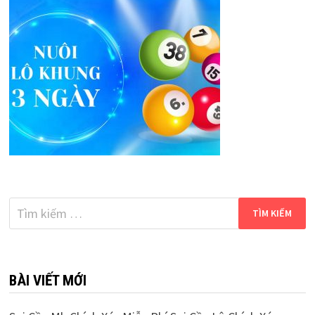
Tìm
kiếm
cho:
BÀI VIẾT MỚI