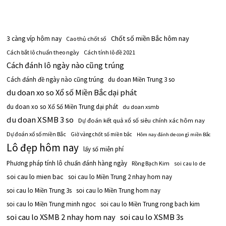
Chốt số miền Bắc hôm nay
3 càng víp hôm nay
Cao thủ chốt số
Cách bắt lô chuẩn theo ngày
Cách tính lô đề 2021
Cách đánh lô ngày nào cũng trúng
Cách đánh đề ngày nào cũng trúng
du doan Miền Trung 3 so
du doan xo so Xổ số Miền Bắc dại phát
du doan xo so Xổ Số Miền Trung dại phát
du doan xsmb
du doan XSMB 3 so
Dự đoán kết quả xổ số siêu chính xác hôm nay
Dự đoán xổ số miền Bắc
Giờ vàng chốt số miền bắc
Hôm nay đánh de con gì miền Bắc
Lô đẹp hôm nay
lấy số miễn phí
Phương pháp tính lô chuẩn đánh hàng ngày
Rồng Bạch Kim
soi cau lo de
soi cau lo mien bac
soi cau lo Miền Trung 2 nhay hom nay
soi cau lo Miền Trung 3s
soi cau lo Miền Trung hom nay
soi cau lo Miền Trung minh ngoc
soi cau lo Miền Trung rong bach kim
soi cau lo XSMB 2 nhay hom nay
soi cau lo XSMB 3s