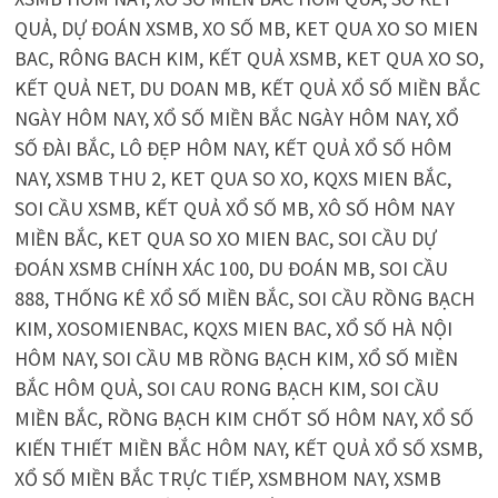
QUẢ, DỰ ĐOÁN XSMB, XO SỐ MB, KET QUA XO SO MIEN
BAC, RÔNG BACH KIM, KẾT QUẢ XSMB, KET QUA XO SO,
KẾT QUẢ NET, DU DOAN MB, KẾT QUẢ XỔ SỐ MIỀN BẮC
NGÀY HÔM NAY, XỔ SỐ MIỀN BẮC NGÀY HÔM NAY, XỔ
SỐ ĐÀI BẮC, LÔ ĐẸP HÔM NAY, KẾT QUẢ XỔ SỐ HÔM
NAY, XSMB THU 2, KET QUA SO XO, KQXS MIEN BẮC,
SOI CẦU XSMB, KẾT QUẢ XỔ SỐ MB, XÔ SỐ HÔM NAY
MIỀN BẮC, KET QUA SO XO MIEN BAC, SOI CẦU DỰ
ĐOÁN XSMB CHÍNH XÁC 100, DU ĐOÁN MB, SOI CẦU
888, THỐNG KÊ XỔ SỐ MIỀN BẮC, SOI CẦU RỒNG BẠCH
KIM, XOSOMIENBAC, KQXS MIEN BAC, XỔ SỐ HÀ NỘI
HÔM NAY, SOI CẦU MB RỒNG BẠCH KIM, XỔ SỐ MIỀN
BẮC HÔM QUẢ, SOI CAU RONG BẠCH KIM, SOI CẦU
MIỀN BẮC, RỒNG BẠCH KIM CHỐT SỐ HÔM NAY, XỔ SỐ
KIẾN THIẾT MIỀN BẮC HÔM NAY, KẾT QUẢ XỔ SỐ XSMB,
XỔ SỐ MIỀN BẮC TRỰC TIẾP, XSMBHOM NAY, XSMB