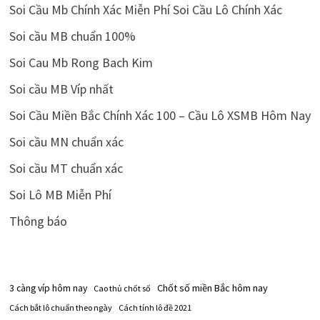
Soi Cầu Mb Chính Xác Miễn Phí Soi Cầu Lô Chính Xác
Soi cầu MB chuẩn 100%
Soi Cau Mb Rong Bach Kim
Soi cầu MB Víp nhất
Soi Cầu Miền Bắc Chính Xác 100 – Cầu Lô XSMB Hôm Nay
Soi cầu MN chuẩn xác
Soi cầu MT chuẩn xác
Soi Lô MB Miễn Phí
Thông báo
Chốt số miền Bắc hôm nay
3 càng víp hôm nay
Cao thủ chốt số
Cách bắt lô chuẩn theo ngày
Cách tính lô đề 2021