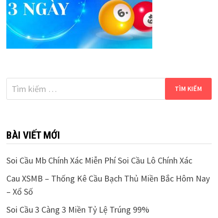
Tìm
kiếm
cho:
BÀI VIẾT MỚI
Soi Cầu Mb Chính Xác Miễn Phí Soi Cầu Lô Chính Xác
Cau XSMB – Thống Kê Cầu Bạch Thủ Miền Bắc Hôm Nay
– Xổ Số
Soi Cầu 3 Càng 3 Miền Tỷ Lệ Trúng 99%