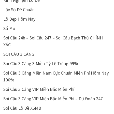
Kinh Nghiệm Lô Đề
Lấy Số Đề Chuẩn
Lô Đẹp Hôm Nay
Sổ Mơ
Soi Cầu 24h – Soi Cầu 247 – Soi Cầu Bạch Thủ CHÍNH
XÁC
SOI CẦU 3 CÀNG
Soi Cầu 3 Càng 3 Miền Tỷ Lệ Trúng 99%
Soi Cầu 3 Càng Miền Nam Cực Chuẩn Miễn Phí Hôm Nay
100%
Soi Cầu 3 Càng VIP Miền Bắc Miễn Phí
Soi Cầu 3 Càng VIP Miền Bắc Miễn Phí – Dự Đoán 247
Soi Cầu Lô Đề XSMB