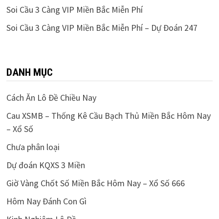
Soi Cầu 3 Càng VIP Miền Bắc Miễn Phí
Soi Cầu 3 Càng VIP Miền Bắc Miễn Phí – Dự Đoán 247
DANH MỤC
Cách Ăn Lô Đề Chiều Nay
Cau XSMB – Thống Kê Cầu Bạch Thủ Miền Bắc Hôm Nay
– Xổ Số
Chưa phân loại
Dự đoán KQXS 3 Miền
Giờ Vàng Chốt Số Miền Bắc Hôm Nay – Xổ Số 666
Hôm Nay Đánh Con Gì