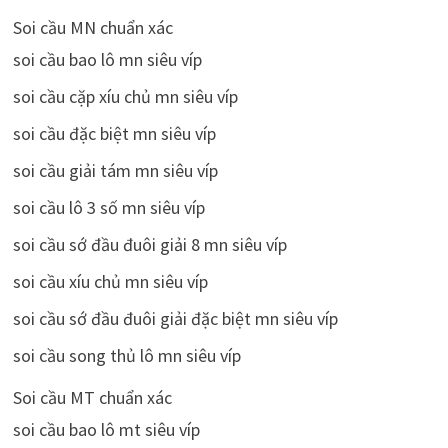
Soi cầu MN chuẩn xác
soi cầu bao lô mn siêu víp
soi cầu cặp xíu chủ mn siêu víp
soi cầu đặc biệt mn siêu víp
soi cầu giải tám mn siêu víp
soi cầu lô 3 số mn siêu víp
soi cầu sớ đầu đuôi giải 8 mn siêu víp
soi cầu xíu chủ mn siêu víp
soi cầu sớ đầu đuôi giải đặc biệt mn siêu víp
soi cầu song thủ lô mn siêu víp
Soi cầu MT chuẩn xác
soi cầu bao lô mt siêu víp