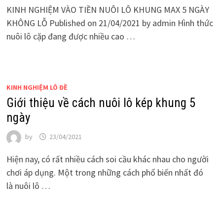
KINH NGHIỆM VÀO TIỀN NUÔI LÔ KHUNG MAX 5 NGÀY
KHÔNG LỖ Published on 21/04/2021 by admin Hình thức
nuôi lô cặp đang được nhiều cao …
KINH NGHIỆM LÔ ĐỀ
Giới thiệu về cách nuôi lô kép khung 5
ngày
by
23/04/2021
Hiện nay, có rất nhiều cách soi cầu khác nhau cho người
chơi áp dụng. Một trong những cách phổ biến nhất đó
là nuôi lô …