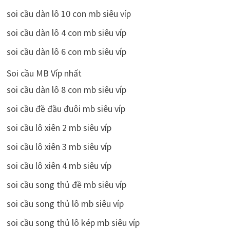
soi cầu dàn lô 10 con mb siêu víp
soi cầu dàn lô 4 con mb siêu víp
soi cầu dàn lô 6 con mb siêu víp
Soi cầu MB Víp nhất
soi cầu dàn lô 8 con mb siêu víp
soi cầu đề đầu đuôi mb siêu víp
soi cầu lô xiên 2 mb siêu víp
soi cầu lô xiên 3 mb siêu víp
soi cầu lô xiên 4 mb siêu víp
soi cầu song thủ đề mb siêu víp
soi cầu song thủ lô mb siêu víp
soi cầu song thủ lô kép mb siêu víp