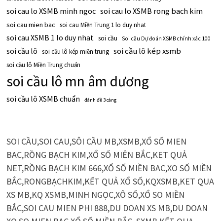
soi cau lo XSMB minh ngoc
soi cau lo XSMB rong bach kim
soi cau mien bac
soi cau Miền Trung 1 lo duy nhat
soi cau XSMB 1 lo duy nhat
soi cầu
Soi cầu Dự đoán XSMB chính xác 100
soi cầu lô kép xsmb
soi cầu lô
soi cầu lô kép miền trung
soi cầu lô Miền Trung chuẩn
soi cầu lô mn âm dương
soi cầu lô XSMB chuẩn
đánh đề 3 càng
SOI CẦU,SOI CAU,SÔI CẦU MB,XSMB,XỔ SỐ MIEN
BAC,RỒNG BẠCH KIM,XỔ SỐ MIÊN BẮC,KET QUẢ
NET,RỒNG BẠCH KIM 666,XỔ SỐ MIỀN BAC,XO SỐ MIỀN
BẮC,RONGBẠCHKIM,KẾT QUẢ XỔ SỐ,KQXSMB,KET QUA
XS MB,KQ XSMB,MINH NGỌC,XÔ SỐ,XỔ SO MIỀN
BẮC,SOI CAU MIEN PHI 888,DU DOAN XS MB,DU DOAN