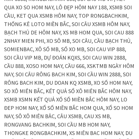
QUA XO SO HOM NAY, LÔ ĐẸP HÔM NAY 188, XSMB SOI
CẦU, KET QUA XSMB HÔM NAY, TOP RONGBACHKIM,
THỐNG KÊ LOTO MIỀN BẮC, SOI CÂU XSMB HÔM NAY,
BẠCH THỦ DE HÔM NAY, XS MB HOM QUA, SOI CAU 888
2NHAY MIEN PHI, XO SÔ MB, SOI CÂU, CẦU BẠCH THỦ,
SOMIENBAC, XÔ SỐ MB, SỐ XO MB, SOI CAU VIP 888,
SOI CẦU VIP MB, DỰ ĐOÁN KQXS, SOI CAU WIN 2888,
CẦU 888, XOSO HOM NAY, CẦU 666, XSKTMB NGÀY HÔM
NAY, SOI CÂU RÔNG BACH KIM, SOI CẦU WIN 2888, SOI
RÔNG BACH KIM, DU DOAN KQ XSMB, XO SỐ HOM NAY,
SO XÔ MIÊN BẮC, KẾT QUẢ SỔ XÔ MIÊN BẮC HÔM NAY,
XSMB XSMN KẾT QUẢ XỐ SỐ MIỀN BẮC HÔM NAY, LO
ĐEP HOM NAY, XỔ SỐ MIỀN BẮC HOM QUA, XỔ SO HOM
NAY, SÔ XÔ MIÊN BÂC, CÂU XSMB, CAU XS MB,
RONGVANG BACHKIM, SOI CẦU MB HOM NAY,
THONGKE RONGBACHKIM, XS MIÊN BAC HOM NAY, DU