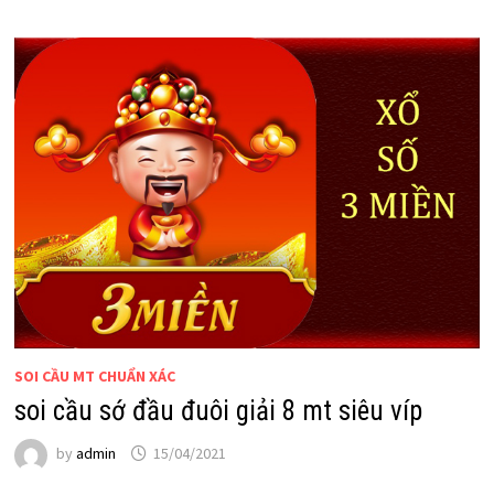
SOI CẦU MT CHUẨN XÁC
soi cầu sớ đầu đuôi giải 8 mt siêu víp
by
admin
15/04/2021