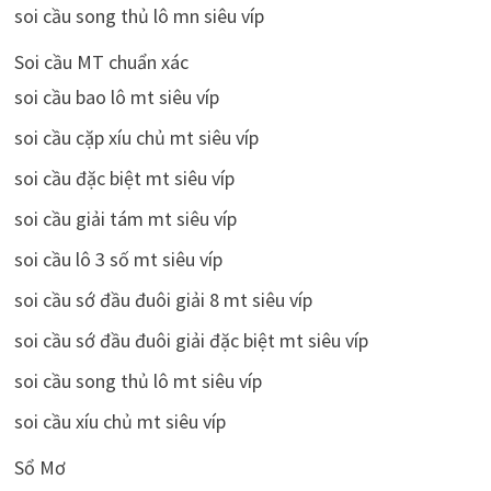
soi cầu song thủ lô mn siêu víp
Soi cầu MT chuẩn xác
soi cầu bao lô mt siêu víp
soi cầu cặp xíu chủ mt siêu víp
soi cầu đặc biệt mt siêu víp
soi cầu giải tám mt siêu víp
soi cầu lô 3 số mt siêu víp
soi cầu sớ đầu đuôi giải 8 mt siêu víp
soi cầu sớ đầu đuôi giải đặc biệt mt siêu víp
soi cầu song thủ lô mt siêu víp
soi cầu xíu chủ mt siêu víp
Sổ Mơ