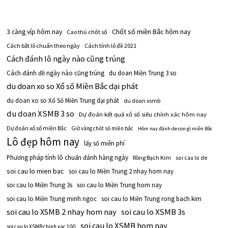
Chốt số miền Bắc hôm nay
3 càng víp hôm nay
Cao thủ chốt số
Cách bắt lô chuẩn theo ngày
Cách tính lô đề 2021
Cách đánh lô ngày nào cũng trúng
Cách đánh đề ngày nào cũng trúng
du doan Miền Trung 3 so
du doan xo so Xổ số Miền Bắc dại phát
du doan xo so Xổ Số Miền Trung dại phát
du doan xsmb
du doan XSMB 3 so
Dự đoán kết quả xổ số siêu chính xác hôm nay
Dự đoán xổ số miền Bắc
Giờ vàng chốt số miền bắc
Hôm nay đánh de con gì miền Bắc
Lô đẹp hôm nay
lấy số miễn phí
Phương pháp tính lô chuẩn đánh hàng ngày
Rồng Bạch Kim
soi cau lo de
soi cau lo mien bac
soi cau lo Miền Trung 2 nhay hom nay
soi cau lo Miền Trung 3s
soi cau lo Miền Trung hom nay
soi cau lo Miền Trung minh ngoc
soi cau lo Miền Trung rong bach kim
soi cau lo XSMB 2 nhay hom nay
soi cau lo XSMB 3s
soi cau lo XSMB hom nay
soi cau lo XSMB chinh xac 100