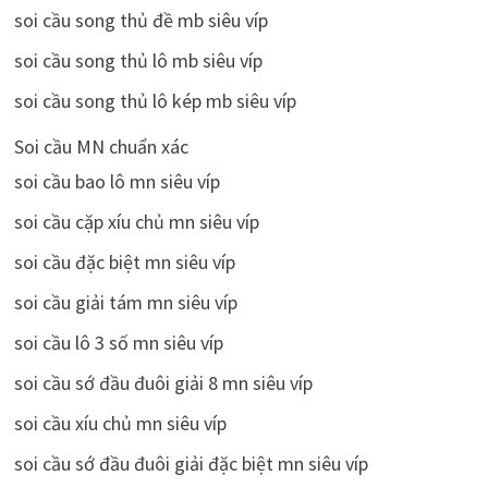
soi cầu song thủ đề mb siêu víp
soi cầu song thủ lô mb siêu víp
soi cầu song thủ lô kép mb siêu víp
Soi cầu MN chuẩn xác
soi cầu bao lô mn siêu víp
soi cầu cặp xíu chủ mn siêu víp
soi cầu đặc biệt mn siêu víp
soi cầu giải tám mn siêu víp
soi cầu lô 3 số mn siêu víp
soi cầu sớ đầu đuôi giải 8 mn siêu víp
soi cầu xíu chủ mn siêu víp
soi cầu sớ đầu đuôi giải đặc biệt mn siêu víp