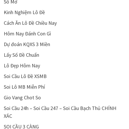
Sổ Mơ
Kinh Nghiệm Lô Đề
Cách Ăn Lô Đề Chiều Nay
Hôm Nay Đánh Con Gì
Dự đoán KQXS 3 Miền
Lấy Số Đề Chuẩn
Lô Đẹp Hôm Nay
Soi Cầu Lô Đề XSMB
Soi Lô MB Miễn Phí
Gio Vang Chot So
Soi Cầu 24h – Soi Cầu 247 – Soi Cầu Bạch Thủ CHÍNH
XÁC
SOI CẦU 3 CÀNG