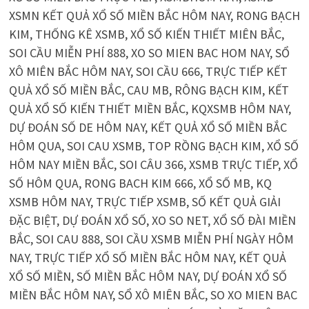
XSMN KẾT QUẢ XỔ SỐ MIỀN BẮC HÔM NAY, RONG BẠCH
KIM, THỐNG KÊ XSMB, XỔ SỐ KIẾN THIẾT MIÊN BẮC,
SOI CẦU MIỄN PHÍ 888, XO SO MIEN BAC HOM NAY, SỔ
XÔ MIÊN BẮC HÔM NAY, SOI CẦU 666, TRỰC TIẾP KẾT
QUẢ XỔ SỐ MIỀN BẮC, CAU MB, RÔNG BẠCH KIM, KẾT
QUẢ XỔ SỐ KIẾN THIẾT MIỀN BẮC, KQXSMB HÔM NAY,
DỰ ĐOÁN SỐ DE HÔM NAY, KẾT QUẢ XỔ SỐ MIỀN BẮC
HÔM QUA, SOI CAU XSMB, TOP RỒNG BẠCH KIM, XỔ SỐ
HÔM NAY MIỀN BẮC, SOI CÂU 366, XSMB TRỰC TIẾP, XỔ
SỐ HÔM QUA, RONG BACH KIM 666, XỔ SỐ MB, KQ
XSMB HÔM NAY, TRỰC TIẾP XSMB, SỐ KẾT QUẢ GIẢI
ĐẶC BIỆT, DỰ ĐOÁN XỔ SỐ, XO SO NET, XỔ SỐ ĐÀI MIỀN
BẮC, SOI CAU 888, SOI CẦU XSMB MIỄN PHÍ NGÀY HÔM
NAY, TRỰC TIẾP XỔ SỐ MIỀN BẮC HÔM NAY, KẾT QUẢ
XỔ SỐ MIỀN, SỐ MIỀN BẮC HÔM NAY, DỰ ĐOÁN XỔ SỐ
MIỀN BẮC HÔM NAY, SỔ XÔ MIÊN BẮC, SO XO MIEN BAC