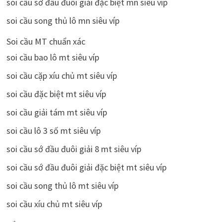
soi cầu sớ đầu đuôi giải đặc biệt mn siêu víp
soi cầu song thủ lô mn siêu víp
Soi cầu MT chuẩn xác
soi cầu bao lô mt siêu víp
soi cầu cặp xíu chủ mt siêu víp
soi cầu đặc biệt mt siêu víp
soi cầu giải tám mt siêu víp
soi cầu lô 3 số mt siêu víp
soi cầu sớ đầu đuôi giải 8 mt siêu víp
soi cầu sớ đầu đuôi giải đặc biệt mt siêu víp
soi cầu song thủ lô mt siêu víp
soi cầu xíu chủ mt siêu víp