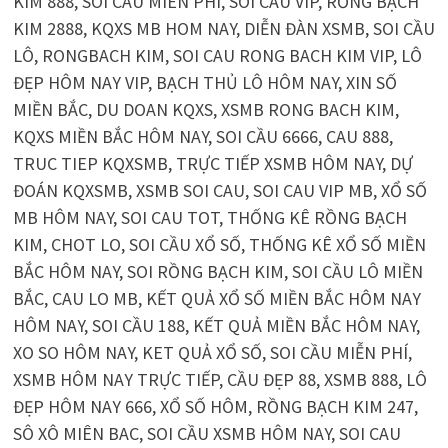
KIM 888, SOI CAU MIEN PHI, SOI CẦU VIP, RỒNG BẠCH
KIM 2888, KQXS MB HOM NAY, DIỄN ĐÀN XSMB, SOI CẦU
LÔ, RONGBACH KIM, SOI CAU RONG BACH KIM VIP, LÔ
ĐẸP HÔM NAY VIP, BẠCH THỦ LÔ HÔM NAY, XIN SỐ
MIỀN BẮC, DU DOAN KQXS, XSMB RONG BACH KIM,
KQXS MIỀN BẮC HÔM NAY, SOI CẦU 6666, CAU 888,
TRUC TIEP KQXSMB, TRỰC TIẾP XSMB HÔM NAY, DỰ
ĐOÁN KQXSMB, XSMB SOI CAU, SOI CAU VIP MB, XỔ SỐ
MB HÔM NAY, SOI CAU TOT, THỐNG KÊ RỒNG BẠCH
KIM, CHOT LO, SOI CẦU XỔ SỐ, THỐNG KÊ XỔ SỐ MIỀN
BẮC HÔM NAY, SOI RỒNG BẠCH KIM, SOI CẦU LÔ MIỀN
BẮC, CAU LO MB, KẾT QUẢ XỔ SỐ MIỀN BẮC HÔM NAY
HÔM NAY, SOI CẦU 188, KẾT QUẢ MIỀN BẮC HÔM NAY,
XO SO HÔM NAY, KET QUẢ XỔ SỐ, SOI CẦU MIỄN PHÍ,
XSMB HÔM NAY TRỰC TIẾP, CẦU ĐẸP 88, XSMB 888, LÔ
ĐẸP HÔM NAY 666, XỔ SỐ HÔM, RỒNG BẠCH KIM 247,
SÔ XÔ MIÊN BAC, SOI CẦU XSMB HÔM NAY, SOI CAU