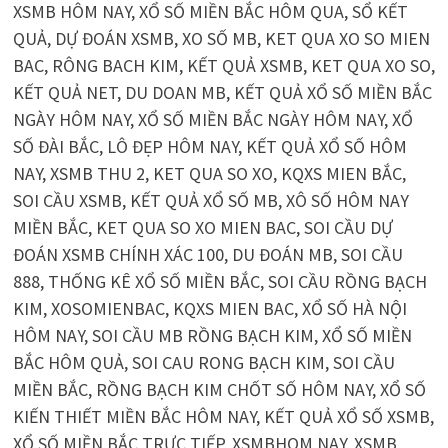
XSMB HÔM NAY, XỔ SỐ MIỀN BẮC HÔM QUA, SỔ KẾT
QUẢ, DỰ ĐOÁN XSMB, XO SỐ MB, KET QUA XO SO MIEN
BAC, RÔNG BACH KIM, KẾT QUẢ XSMB, KET QUA XO SO,
KẾT QUẢ NET, DU DOAN MB, KẾT QUẢ XỔ SỐ MIỀN BẮC
NGÀY HÔM NAY, XỔ SỐ MIỀN BẮC NGÀY HÔM NAY, XỔ
SỐ ĐÀI BẮC, LÔ ĐẸP HÔM NAY, KẾT QUẢ XỔ SỐ HÔM
NAY, XSMB THU 2, KET QUA SO XO, KQXS MIEN BẮC,
SOI CẦU XSMB, KẾT QUẢ XỔ SỐ MB, XÔ SỐ HÔM NAY
MIỀN BẮC, KET QUA SO XO MIEN BAC, SOI CẦU DỰ
ĐOÁN XSMB CHÍNH XÁC 100, DU ĐOÁN MB, SOI CẦU
888, THỐNG KÊ XỔ SỐ MIỀN BẮC, SOI CẦU RỒNG BẠCH
KIM, XOSOMIENBAC, KQXS MIEN BAC, XỔ SỐ HÀ NỘI
HÔM NAY, SOI CẦU MB RỒNG BẠCH KIM, XỔ SỐ MIỀN
BẮC HÔM QUẢ, SOI CAU RONG BẠCH KIM, SOI CẦU
MIỀN BẮC, RỒNG BẠCH KIM CHỐT SỐ HÔM NAY, XỔ SỐ
KIẾN THIẾT MIỀN BẮC HÔM NAY, KẾT QUẢ XỔ SỐ XSMB,
XỔ SỐ MIỀN BẮC TRỰC TIẾP, XSMBHOM NAY, XSMB