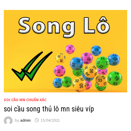
SOI CẦU MN CHUẨN XÁC
soi cầu song thủ lô mn siêu víp
by
admin
15/04/2021