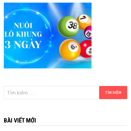
Tìm
kiếm
cho:
BÀI VIẾT MỚI