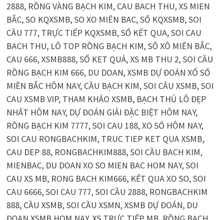
2888, RỒNG VÀNG BẠCH KIM, CAU BACH THU, XS MIEN
BẮC, SO KQXSMB, SO XO MIÊN BAC, SỐ KQXSMB, SOI
CẦU 777, TRỰC TIẾP KQXSMB, SỔ KẾT QUA, SOI CAU
BACH THU, LÔ TOP RỒNG BẠCH KIM, SÔ XÔ MIÊN BẮC,
CAU 666, XSMB888, SỔ KET QUẢ, XS MB THU 2, SOI CẦU
RỒNG BẠCH KIM 666, DU DOAN, XSMB DỰ ĐOÁN XỔ SỐ
MIỀN BẮC HÔM NAY, CẦU BẠCH KIM, SOI CÂU XSMB, SOI
CAU XSMB VIP, THAM KHẢO XSMB, BẠCH THỦ LÔ ĐẸP
NHẤT HÔM NAY, DỰ ĐOÁN GIẢI ĐẶC BIỆT HÔM NAY,
RỒNG BẠCH KIM 7777, SOI CAU 188, XO SỐ HÔM NAY,
SOI CAU RONGBACHKIM, TRUC TIEP KET QUA XSMB,
CAU DEP 88, RONGBACHKIM888, SOI CẦU BACH KIM,
MIENBAC, DU DOAN XO SO MIEN BAC HOM NAY, SOI
CAU XS MB, RONG BACH KIM666, KẾT QUA XO SO, SOI
CAU 6666, SOI CAU 777, SOI CẦU 2888, RONGBACHKIM
888, CẦU XSMB, SOI CẦU XSMN, XSMB DỰ ĐOÁN, DU
ĐOAN XSMB HOM NAY, XS TRỰC TIẾP MB, RỒNG BẠCH