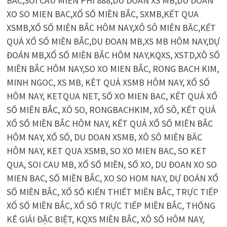
BẮC,SOI CAU MIEN PHI 888,DU DOAN XS MB,DU DOAN
XO SO MIEN BAC,XỔ SỐ MIỀN BẮC, SXMB,KẾT QUA
XSMB,XỔ SỐ MIÊN BẮC HÔM NAY,XÔ SÔ MIÊN BĂC,KẾT
QUẢ XỔ SỐ MIỀN BẮC,DU ĐOAN MB,XS MB HÔM NAY,DỰ
ĐOÁN MB,XỔ SỐ MIỀN BẮC HÔM NAY,KQXS, XSTD,XÔ SỐ
MIỀN BẮC HÔM NAY,SO XO MIEN BẮC, RONG BACH KIM,
MINH NGOC, XS MB, KÊT QUẢ XSMB HÔM NAY, XỔ SỐ
HÔM NAY, KETQUA NET, SỐ XO MIEN BAC, KẾT QUẢ XỔ
SỐ MIÊN BẮC, XÔ SO, RONGBACHKIM, XỔ SÔ, KẾT QUẢ
XỔ SỐ MIỀN BẮC HÔM NAY, KẾT QUẢ XỔ SỐ MIÊN BẮC
HÔM NAY, XỔ SỐ, DU DOAN XSMB, XÔ SÔ MIÊN BĂC
HÔM NAY, KET QUA XSMB, SO XO MIEN BAC, SO KET
QUA, SOI CAU MB, XỔ SỐ MIỀN, SỐ XO, DU ĐOAN XO SO
MIEN BAC, SỐ MIỀN BẮC, XO SO HOM NAY, DỰ ĐOÁN XỔ
SỐ MIỀN BẮC, XỔ SỐ KIẾN THIẾT MIỀN BẮC, TRỰC TIẾP
XỔ SỐ MIỀN BẮC, XỔ SỐ TRỰC TIẾP MIỀN BẮC, THỐNG
KÊ GIẢI ĐẶC BIỆT, KQXS MIỀN BẮC, XÔ SỐ HÔM NAY,