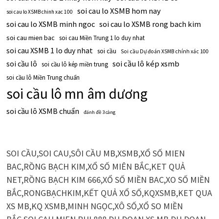
soi cau lo XSMB hom nay
soi cau lo XSMB chinh xac 100
soi cau lo XSMB minh ngoc
soi cau lo XSMB rong bach kim
soi cau mien bac
soi cau Miền Trung 1 lo duy nhat
soi cau XSMB 1 lo duy nhat
soi cầu
Soi cầu Dự đoán XSMB chính xác 100
soi cầu lô kép xsmb
soi cầu lô
soi cầu lô kép miền trung
soi cầu lô Miền Trung chuẩn
soi cầu lô mn âm dương
soi cầu lô XSMB chuẩn
đánh đề 3 càng
SOI CẦU,SOI CAU,SÔI CẦU MB,XSMB,XỔ SỐ MIEN
BAC,RỒNG BẠCH KIM,XỔ SỐ MIÊN BẮC,KET QUẢ
NET,RỒNG BẠCH KIM 666,XỔ SỐ MIỀN BAC,XO SỐ MIỀN
BẮC,RONGBẠCHKIM,KẾT QUẢ XỔ SỐ,KQXSMB,KET QUA
XS MB,KQ XSMB,MINH NGỌC,XÔ SỐ,XỔ SO MIỀN