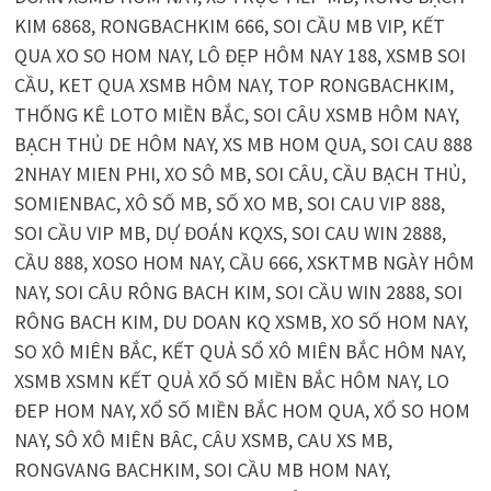
KIM 6868, RONGBACHKIM 666, SOI CẦU MB VIP, KẾT
QUA XO SO HOM NAY, LÔ ĐẸP HÔM NAY 188, XSMB SOI
CẦU, KET QUA XSMB HÔM NAY, TOP RONGBACHKIM,
THỐNG KÊ LOTO MIỀN BẮC, SOI CÂU XSMB HÔM NAY,
BẠCH THỦ DE HÔM NAY, XS MB HOM QUA, SOI CAU 888
2NHAY MIEN PHI, XO SÔ MB, SOI CÂU, CẦU BẠCH THỦ,
SOMIENBAC, XÔ SỐ MB, SỐ XO MB, SOI CAU VIP 888,
SOI CẦU VIP MB, DỰ ĐOÁN KQXS, SOI CAU WIN 2888,
CẦU 888, XOSO HOM NAY, CẦU 666, XSKTMB NGÀY HÔM
NAY, SOI CÂU RÔNG BACH KIM, SOI CẦU WIN 2888, SOI
RÔNG BACH KIM, DU DOAN KQ XSMB, XO SỐ HOM NAY,
SO XÔ MIÊN BẮC, KẾT QUẢ SỔ XÔ MIÊN BẮC HÔM NAY,
XSMB XSMN KẾT QUẢ XỐ SỐ MIỀN BẮC HÔM NAY, LO
ĐEP HOM NAY, XỔ SỐ MIỀN BẮC HOM QUA, XỔ SO HOM
NAY, SÔ XÔ MIÊN BÂC, CÂU XSMB, CAU XS MB,
RONGVANG BACHKIM, SOI CẦU MB HOM NAY,