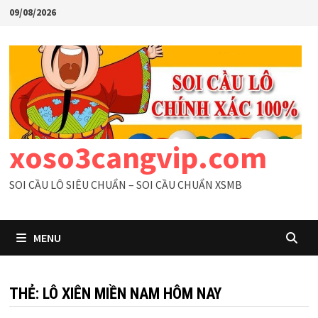
Skip
09/08/2026
to
content
xoso3cangvip.com
SOI CẦU LÔ SIÊU CHUẨN – SOI CẦU CHUẨN XSMB
MENU
THẺ:
LÔ XIÊN MIỀN NAM HÔM NAY