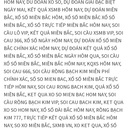
HOM NAY, DU DOAN XO SO, DỰ ĐOÁN GIẢI ĐẶC BIỆT
NGÀY MAI, KẾT QUẢ XSMB HÔM NAY, DỰ ĐOÁN MIỀN
BẮC, XỔ SỐ MIỀN BẮC HÔM, XỔ SỐ MIỀN BẮC XỔ SỐ
MIỀN BẮC, XỔ SỐ TRỰC TIẾP MIỀN BẮC HÔM NAY, SOI
CẦU LÔ VIP, KẾT QUẢ MIỀN BẮC, SOI CẦU XSMB VIP, SOI
CAU 366, XỔ SỐ NGÀY HÔM NAY, DỰ ĐOÁN XỔ SỐ MIỀN
BẮC CHÍNH XÁC HÔM NAY, DỰ ĐOÁN KẾT QUẢ XỔ SỐ
MIỀN BẮC, XỔ SỐ MIỀN BẮC NGÀY HÔM QUA, SOI CẦU
XỔ SỐ MIỀN BẮC, MIỀN BẮC HÔM NAY, KQXS HÔM NAY,
SOI CAU 666, SOI CẦU RỒNG BẠCH KIM MIỄN PHÍ
CHÍNH XÁC, SỐ SO MIEN BAC, XỔ SỐ MIỀN BẮC TRỰC
TIẾP HÔM NAY, SOI CAU RONG BACH KIM, QUẢ XỔ SỐ
MIỀN BẮC, KET QUA XO SO MIEN BAC HOM NAY, SOI
CẦU RỒNG BẠCH KIM VIP, SOI CAU BACH KIM, KET QUA
XO SO HOM NAY, XỔ SỐ ĐÀI BẮC HÔM NAY, RỒNG BẠCH
KIM 777, TRỰC TIẾP KẾT QUẢ XỔ SỐ MIỀN BẮC HÔM
NAY, SO XO MIỀN BẮC, SXMB VN, XO KET QUA, XỔ SỐ