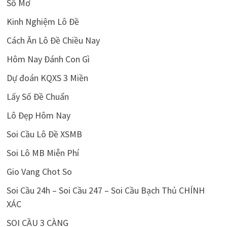
Sổ Mơ
Kinh Nghiệm Lô Đề
Cách Ăn Lô Đề Chiều Nay
Hôm Nay Đánh Con Gì
Dự đoán KQXS 3 Miền
Lấy Số Đề Chuẩn
Lô Đẹp Hôm Nay
Soi Cầu Lô Đề XSMB
Soi Lô MB Miễn Phí
Gio Vang Chot So
Soi Cầu 24h – Soi Cầu 247 – Soi Cầu Bạch Thủ CHÍNH
XÁC
SOI CẦU 3 CÀNG