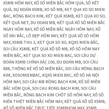
XSMB HÔM NAY, XỔ SỐ MIỀN BẮC HÔM QUA, SỔ KẾT
QUẢ, DỰ ĐOÁN XSMB, XO SỐ MB, KET QUA XO SO MIEN
BAC, RÔNG BACH KIM, KẾT QUẢ XSMB, KET QUA XO SO,
KẾT QUẢ NET, DU DOAN MB, KẾT QUẢ XỔ SỐ MIỀN BẮC
NGÀY HÔM NAY, XỔ SỐ MIỀN BẮC NGÀY HÔM NAY, XỔ
SỐ ĐÀI BẮC, LÔ ĐẸP HÔM NAY, KẾT QUẢ XỔ SỐ HÔM
NAY, XSMB THU 2, KET QUA SO XO, KQXS MIEN BẮC,
SOI CẦU XSMB, KẾT QUẢ XỔ SỐ MB, XÔ SỐ HÔM NAY
MIỀN BẮC, KET QUA SO XO MIEN BAC, SOI CẦU DỰ
ĐOÁN XSMB CHÍNH XÁC 100, DU ĐOÁN MB, SOI CẦU
888, THỐNG KÊ XỔ SỐ MIỀN BẮC, SOI CẦU RỒNG BẠCH
KIM, XOSOMIENBAC, KQXS MIEN BAC, XỔ SỐ HÀ NỘI
HÔM NAY, SOI CẦU MB RỒNG BẠCH KIM, XỔ SỐ MIỀN
BẮC HÔM QUẢ, SOI CAU RONG BẠCH KIM, SOI CẦU
MIỀN BẮC, RỒNG BẠCH KIM CHỐT SỐ HÔM NAY, XỔ SỐ
KIẾN THIẾT MIỀN BẮC HÔM NAY, KẾT QUẢ XỔ SỐ XSMB,
XỔ SỐ MIỀN BẮC TRỰC TIẾP, XSMBHOM NAY, XSMB