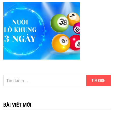
Tìm
kiếm
cho:
BÀI VIẾT MỚI