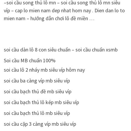
–soi cầu song thủ lô mn – soi cầu song thủ lô mn siêu
víp – cap lo mien nam dep nhat hom nay . Dien dan lo to
mien nam – hướng dẫn chơi lô đề miền …
soi cầu dàn lô 8 con siêu chuẩn – soi cầu chuẩn xsmb
Soi cầu MB chuẩn 100%
soi cầu lô 2 nháy mb siêu víp hôm nay
soi cầu ba càng víp mb siêu víp
soi cầu bạch thủ đề mb siêu víp
soi cầu bạch thủ lô kép mb siêu víp
soi cầu bạch thủ lô mb siêu víp
soi cầu cặp 3 càng víp mb siêu víp