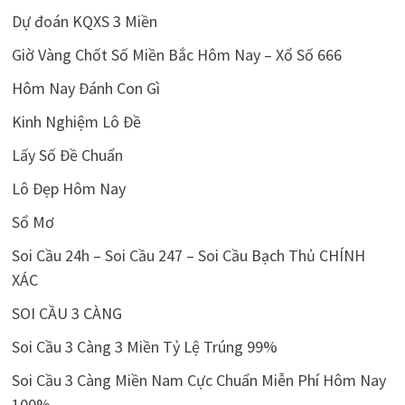
Dự đoán KQXS 3 Miền
Giờ Vàng Chốt Số Miền Bắc Hôm Nay – Xổ Số 666
Hôm Nay Đánh Con Gì
Kinh Nghiệm Lô Đề
Lấy Số Đề Chuẩn
Lô Đẹp Hôm Nay
Sổ Mơ
Soi Cầu 24h – Soi Cầu 247 – Soi Cầu Bạch Thủ CHÍNH
XÁC
SOI CẦU 3 CÀNG
Soi Cầu 3 Càng 3 Miền Tỷ Lệ Trúng 99%
Soi Cầu 3 Càng Miền Nam Cực Chuẩn Miễn Phí Hôm Nay
100%