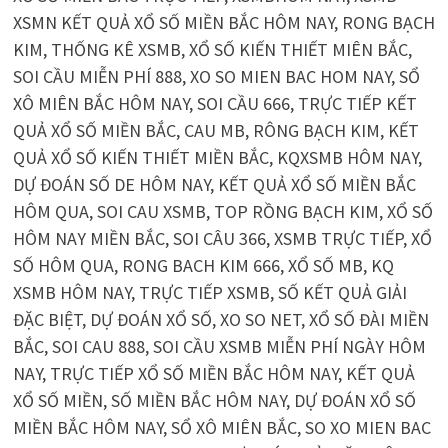
XSMN KẾT QUẢ XỔ SỐ MIỀN BẮC HÔM NAY, RONG BẠCH
KIM, THỐNG KÊ XSMB, XỔ SỐ KIẾN THIẾT MIÊN BẮC,
SOI CẦU MIỄN PHÍ 888, XO SO MIEN BAC HOM NAY, SỔ
XÔ MIÊN BẮC HÔM NAY, SOI CẦU 666, TRỰC TIẾP KẾT
QUẢ XỔ SỐ MIỀN BẮC, CAU MB, RÔNG BẠCH KIM, KẾT
QUẢ XỔ SỐ KIẾN THIẾT MIỀN BẮC, KQXSMB HÔM NAY,
DỰ ĐOÁN SỐ DE HÔM NAY, KẾT QUẢ XỔ SỐ MIỀN BẮC
HÔM QUA, SOI CAU XSMB, TOP RỒNG BẠCH KIM, XỔ SỐ
HÔM NAY MIỀN BẮC, SOI CÂU 366, XSMB TRỰC TIẾP, XỔ
SỐ HÔM QUA, RONG BACH KIM 666, XỔ SỐ MB, KQ
XSMB HÔM NAY, TRỰC TIẾP XSMB, SỐ KẾT QUẢ GIẢI
ĐẶC BIỆT, DỰ ĐOÁN XỔ SỐ, XO SO NET, XỔ SỐ ĐÀI MIỀN
BẮC, SOI CAU 888, SOI CẦU XSMB MIỄN PHÍ NGÀY HÔM
NAY, TRỰC TIẾP XỔ SỐ MIỀN BẮC HÔM NAY, KẾT QUẢ
XỔ SỐ MIỀN, SỐ MIỀN BẮC HÔM NAY, DỰ ĐOÁN XỔ SỐ
MIỀN BẮC HÔM NAY, SỔ XÔ MIÊN BẮC, SO XO MIEN BAC