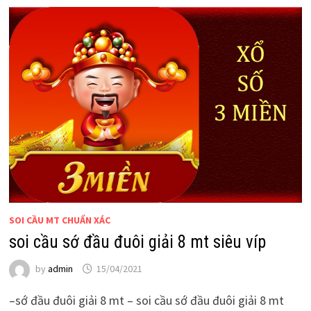
SOI CẦU MT CHUẨN XÁC
soi cầu sớ đầu đuôi giải 8 mt siêu víp
by
admin
15/04/2021
–sớ đầu đuôi giải 8 mt – soi cầu sớ đầu đuôi giải 8 mt