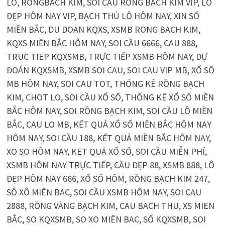
LÔ, RONGBACH KIM, SOI CAU RONG BACH KIM VIP, LÔ
ĐẸP HÔM NAY VIP, BẠCH THỦ LÔ HÔM NAY, XIN SỐ
MIỀN BẮC, DU DOAN KQXS, XSMB RONG BACH KIM,
KQXS MIỀN BẮC HÔM NAY, SOI CẦU 6666, CAU 888,
TRUC TIEP KQXSMB, TRỰC TIẾP XSMB HÔM NAY, DỰ
ĐOÁN KQXSMB, XSMB SOI CAU, SOI CAU VIP MB, XỔ SỐ
MB HÔM NAY, SOI CAU TOT, THỐNG KÊ RỒNG BẠCH
KIM, CHOT LO, SOI CẦU XỔ SỐ, THỐNG KÊ XỔ SỐ MIỀN
BẮC HÔM NAY, SOI RỒNG BẠCH KIM, SOI CẦU LÔ MIỀN
BẮC, CAU LO MB, KẾT QUẢ XỔ SỐ MIỀN BẮC HÔM NAY
HÔM NAY, SOI CẦU 188, KẾT QUẢ MIỀN BẮC HÔM NAY,
XO SO HÔM NAY, KET QUẢ XỔ SỐ, SOI CẦU MIỄN PHÍ,
XSMB HÔM NAY TRỰC TIẾP, CẦU ĐẸP 88, XSMB 888, LÔ
ĐẸP HÔM NAY 666, XỔ SỐ HÔM, RỒNG BẠCH KIM 247,
SÔ XÔ MIÊN BAC, SOI CẦU XSMB HÔM NAY, SOI CAU
2888, RỒNG VÀNG BẠCH KIM, CAU BACH THU, XS MIEN
BẮC, SO KQXSMB, SO XO MIÊN BAC, SỐ KQXSMB, SOI