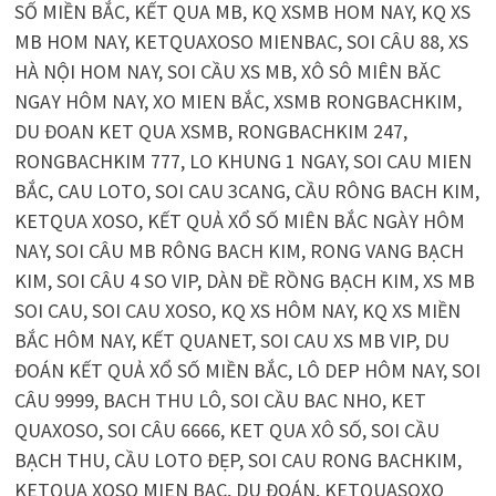
SỐ MIỀN BẮC, KẾT QUA MB, KQ XSMB HOM NAY, KQ XS
MB HOM NAY, KETQUAXOSO MIENBAC, SOI CÂU 88, XS
HÀ NỘI HOM NAY, SOI CẦU XS MB, XÔ SÔ MIÊN BĂC
NGAY HÔM NAY, XO MIEN BẮC, XSMB RONGBACHKIM,
DU ĐOAN KET QUA XSMB, RONGBACHKIM 247,
RONGBACHKIM 777, LO KHUNG 1 NGAY, SOI CAU MIEN
BẮC, CAU LOTO, SOI CAU 3CANG, CẦU RÔNG BACH KIM,
KETQUA XOSO, KẾT QUẢ XỔ SỐ MIÊN BẮC NGÀY HÔM
NAY, SOI CÂU MB RÔNG BACH KIM, RONG VANG BẠCH
KIM, SOI CÂU 4 SO VIP, DÀN ĐỀ RỒNG BẠCH KIM, XS MB
SOI CAU, SOI CAU XOSO, KQ XS HÔM NAY, KQ XS MIỀN
BẮC HÔM NAY, KẾT QUANET, SOI CAU XS MB VIP, DU
ĐOÁN KẾT QUẢ XỔ SỐ MIỀN BẮC, LÔ DEP HÔM NAY, SOI
CÂU 9999, BACH THU LÔ, SOI CẦU BAC NHO, KET
QUAXOSO, SOI CÂU 6666, KET QUA XÔ SỐ, SOI CẦU
BẠCH THU, CẦU LOTO ĐẸP, SOI CAU RONG BACHKIM,
KETQUA XOSO MIEN BAC, DU ĐOÁN, KETQUASOXO