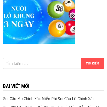
Tìm
kiếm
cho:
BÀI VIẾT MỚI
Soi Cầu Mb Chính Xác Miễn Phí Soi Cầu Lô Chính Xác