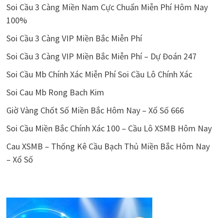
Soi Cầu 3 Càng Miền Nam Cực Chuẩn Miễn Phí Hôm Nay
100%
Soi Cầu 3 Càng VIP Miền Bắc Miễn Phí
Soi Cầu 3 Càng VIP Miền Bắc Miễn Phí – Dự Đoán 247
Soi Cầu Mb Chính Xác Miễn Phí Soi Cầu Lô Chính Xác
Soi Cau Mb Rong Bach Kim
Giờ Vàng Chốt Số Miền Bắc Hôm Nay – Xổ Số 666
Soi Cầu Miền Bắc Chính Xác 100 – Cầu Lô XSMB Hôm Nay
Cau XSMB – Thống Kê Cầu Bạch Thủ Miền Bắc Hôm Nay
– Xổ Số