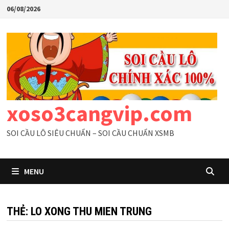
Skip
06/08/2026
to
content
xoso3cangvip.com
SOI CẦU LÔ SIÊU CHUẨN – SOI CẦU CHUẨN XSMB
MENU
THẺ:
LO XONG THU MIEN TRUNG