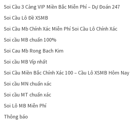
Soi Cầu 3 Càng VIP Miền Bắc Miễn Phí – Dự Đoán 247
Soi Cầu Lô Đề XSMB
Soi Cầu Mb Chính Xác Miễn Phí Soi Cầu Lô Chính Xác
Soi cầu MB chuẩn 100%
Soi Cau Mb Rong Bach Kim
Soi cầu MB Víp nhất
Soi Cầu Miền Bắc Chính Xác 100 – Cầu Lô XSMB Hôm Nay
Soi cầu MN chuẩn xác
Soi cầu MT chuẩn xác
Soi Lô MB Miễn Phí
Thông báo