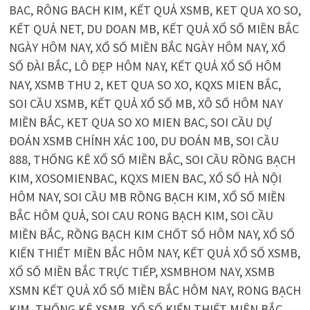
BAC, RÔNG BACH KIM, KẾT QUẢ XSMB, KET QUA XO SO,
KẾT QUẢ NET, DU DOAN MB, KẾT QUẢ XỔ SỐ MIỀN BẮC
NGÀY HÔM NAY, XỔ SỐ MIỀN BẮC NGÀY HÔM NAY, XỔ
SỐ ĐÀI BẮC, LÔ ĐẸP HÔM NAY, KẾT QUẢ XỔ SỐ HÔM
NAY, XSMB THU 2, KET QUA SO XO, KQXS MIEN BẮC,
SOI CẦU XSMB, KẾT QUẢ XỔ SỐ MB, XÔ SỐ HÔM NAY
MIỀN BẮC, KET QUA SO XO MIEN BAC, SOI CẦU DỰ
ĐOÁN XSMB CHÍNH XÁC 100, DU ĐOÁN MB, SOI CẦU
888, THỐNG KÊ XỔ SỐ MIỀN BẮC, SOI CẦU RỒNG BẠCH
KIM, XOSOMIENBAC, KQXS MIEN BAC, XỔ SỐ HÀ NỘI
HÔM NAY, SOI CẦU MB RỒNG BẠCH KIM, XỔ SỐ MIỀN
BẮC HÔM QUẢ, SOI CAU RONG BẠCH KIM, SOI CẦU
MIỀN BẮC, RỒNG BẠCH KIM CHỐT SỐ HÔM NAY, XỔ SỐ
KIẾN THIẾT MIỀN BẮC HÔM NAY, KẾT QUẢ XỔ SỐ XSMB,
XỔ SỐ MIỀN BẮC TRỰC TIẾP, XSMBHOM NAY, XSMB
XSMN KẾT QUẢ XỔ SỐ MIỀN BẮC HÔM NAY, RONG BẠCH
KIM, THỐNG KÊ XSMB, XỔ SỐ KIẾN THIẾT MIÊN BẮC,