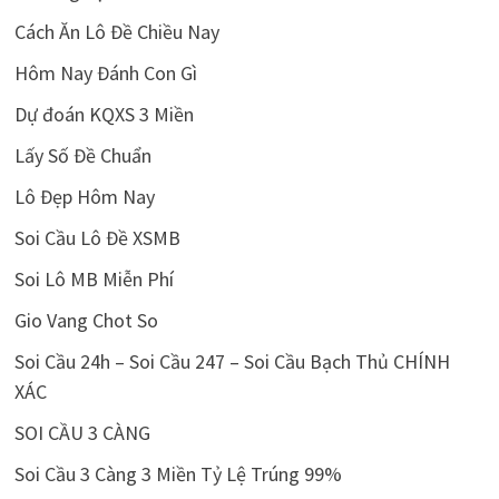
Cách Ăn Lô Đề Chiều Nay
Hôm Nay Đánh Con Gì
Dự đoán KQXS 3 Miền
Lấy Số Đề Chuẩn
Lô Đẹp Hôm Nay
Soi Cầu Lô Đề XSMB
Soi Lô MB Miễn Phí
Gio Vang Chot So
Soi Cầu 24h – Soi Cầu 247 – Soi Cầu Bạch Thủ CHÍNH
XÁC
SOI CẦU 3 CÀNG
Soi Cầu 3 Càng 3 Miền Tỷ Lệ Trúng 99%