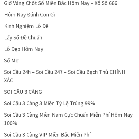
Giờ Vàng Chốt Số Miền Bắc Hôm Nay – Xổ Số 666
Hôm Nay Đánh Con Gì
Kinh Nghiệm Lô Đề
Lấy Số Đề Chuẩn
Lô Đẹp Hôm Nay
Sổ Mơ
Soi Cầu 24h – Soi Cầu 247 – Soi Cầu Bạch Thủ CHÍNH
XÁC
SOI CẦU 3 CÀNG
Soi Cầu 3 Càng 3 Miền Tỷ Lệ Trúng 99%
Soi Cầu 3 Càng Miền Nam Cực Chuẩn Miễn Phí Hôm Nay
100%
Soi Cầu 3 Càng VIP Miền Bắc Miễn Phí