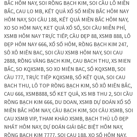
BẮC HÔM NAY, SOI RỒNG BẠCH KIM, SOI CẦU LÔ MIỀN
BẮC, CAU LO MB, KẾT QUẢ XỔ SỐ MIỀN BẮC HÔM NAY
HÔM NAY, SOI CẦU 188, KẾT QUẢ MIỀN BẮC HÔM NAY,
XO SO HÔM NAY, KET QUẢ XỔ SỐ, SOI CẦU MIỄN PHÍ,
XSMB HÔM NAY TRỰC TIẾP, CẦU ĐẸP 88, XSMB 888, LÔ
ĐẸP HÔM NAY 666, XỔ SỐ HÔM, RỒNG BẠCH KIM 247,
SÔ XÔ MIÊN BAC, SOI CẦU XSMB HÔM NAY, SOI CAU
2888, RỒNG VÀNG BẠCH KIM, CAU BACH THU, XS MIEN
BẮC, SO KQXSMB, SO XO MIÊN BAC, SỐ KQXSMB, SOI
CẦU 777, TRỰC TIẾP KQXSMB, SỔ KẾT QUA, SOI CAU
BACH THU, LÔ TOP RỒNG BẠCH KIM, SÔ XÔ MIÊN BẮC,
CAU 666, XSMB888, SỔ KET QUẢ, XS MB THU 2, SOI CẦU
RỒNG BẠCH KIM 666, DU DOAN, XSMB DỰ ĐOÁN XỔ SỐ
MIỀN BẮC HÔM NAY, CẦU BẠCH KIM, SOI CÂU XSMB, SOI
CAU XSMB VIP, THAM KHẢO XSMB, BẠCH THỦ LÔ ĐẸP
NHẤT HÔM NAY, DỰ ĐOÁN GIẢI ĐẶC BIỆT HÔM NAY,
RỒNG BẠCH KIM 7777, SOI CAU 188, XO SỐ HÔM NAY,