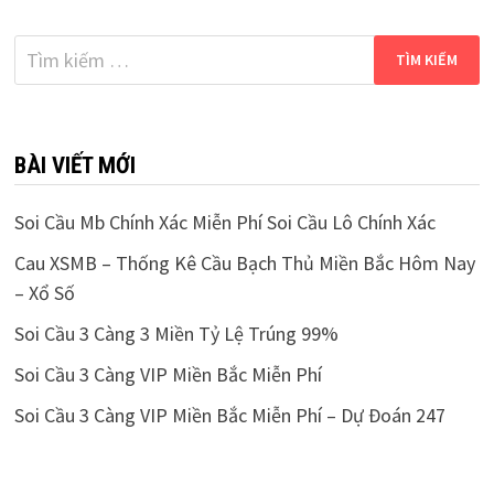
Tìm
kiếm
cho:
BÀI VIẾT MỚI
Soi Cầu Mb Chính Xác Miễn Phí Soi Cầu Lô Chính Xác
Cau XSMB – Thống Kê Cầu Bạch Thủ Miền Bắc Hôm Nay
– Xổ Số
Soi Cầu 3 Càng 3 Miền Tỷ Lệ Trúng 99%
Soi Cầu 3 Càng VIP Miền Bắc Miễn Phí
Soi Cầu 3 Càng VIP Miền Bắc Miễn Phí – Dự Đoán 247