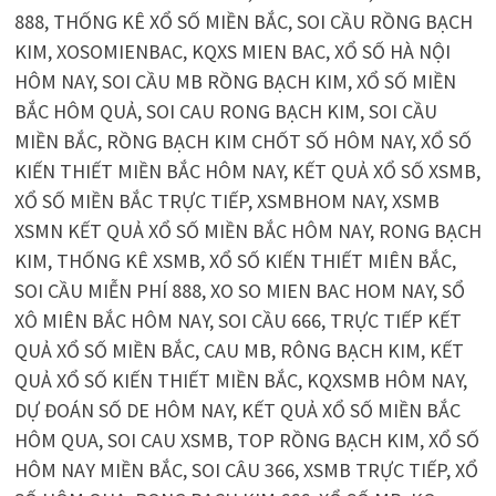
888, THỐNG KÊ XỔ SỐ MIỀN BẮC, SOI CẦU RỒNG BẠCH
KIM, XOSOMIENBAC, KQXS MIEN BAC, XỔ SỐ HÀ NỘI
HÔM NAY, SOI CẦU MB RỒNG BẠCH KIM, XỔ SỐ MIỀN
BẮC HÔM QUẢ, SOI CAU RONG BẠCH KIM, SOI CẦU
MIỀN BẮC, RỒNG BẠCH KIM CHỐT SỐ HÔM NAY, XỔ SỐ
KIẾN THIẾT MIỀN BẮC HÔM NAY, KẾT QUẢ XỔ SỐ XSMB,
XỔ SỐ MIỀN BẮC TRỰC TIẾP, XSMBHOM NAY, XSMB
XSMN KẾT QUẢ XỔ SỐ MIỀN BẮC HÔM NAY, RONG BẠCH
KIM, THỐNG KÊ XSMB, XỔ SỐ KIẾN THIẾT MIÊN BẮC,
SOI CẦU MIỄN PHÍ 888, XO SO MIEN BAC HOM NAY, SỔ
XÔ MIÊN BẮC HÔM NAY, SOI CẦU 666, TRỰC TIẾP KẾT
QUẢ XỔ SỐ MIỀN BẮC, CAU MB, RÔNG BẠCH KIM, KẾT
QUẢ XỔ SỐ KIẾN THIẾT MIỀN BẮC, KQXSMB HÔM NAY,
DỰ ĐOÁN SỐ DE HÔM NAY, KẾT QUẢ XỔ SỐ MIỀN BẮC
HÔM QUA, SOI CAU XSMB, TOP RỒNG BẠCH KIM, XỔ SỐ
HÔM NAY MIỀN BẮC, SOI CÂU 366, XSMB TRỰC TIẾP, XỔ