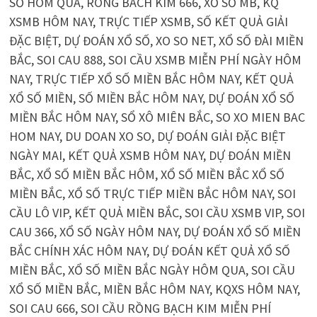
SỐ HÔM QUA, RONG BACH KIM 666, XỔ SỐ MB, KQ
XSMB HÔM NAY, TRỰC TIẾP XSMB, SỐ KẾT QUẢ GIẢI
ĐẶC BIỆT, DỰ ĐOÁN XỔ SỐ, XO SO NET, XỔ SỐ ĐÀI MIỀN
BẮC, SOI CAU 888, SOI CẦU XSMB MIỄN PHÍ NGÀY HÔM
NAY, TRỰC TIẾP XỔ SỐ MIỀN BẮC HÔM NAY, KẾT QUẢ
XỔ SỐ MIỀN, SỐ MIỀN BẮC HÔM NAY, DỰ ĐOÁN XỔ SỐ
MIỀN BẮC HÔM NAY, SỔ XÔ MIÊN BẮC, SO XO MIEN BAC
HOM NAY, DU DOAN XO SO, DỰ ĐOÁN GIẢI ĐẶC BIỆT
NGÀY MAI, KẾT QUẢ XSMB HÔM NAY, DỰ ĐOÁN MIỀN
BẮC, XỔ SỐ MIỀN BẮC HÔM, XỔ SỐ MIỀN BẮC XỔ SỐ
MIỀN BẮC, XỔ SỐ TRỰC TIẾP MIỀN BẮC HÔM NAY, SOI
CẦU LÔ VIP, KẾT QUẢ MIỀN BẮC, SOI CẦU XSMB VIP, SOI
CAU 366, XỔ SỐ NGÀY HÔM NAY, DỰ ĐOÁN XỔ SỐ MIỀN
BẮC CHÍNH XÁC HÔM NAY, DỰ ĐOÁN KẾT QUẢ XỔ SỐ
MIỀN BẮC, XỔ SỐ MIỀN BẮC NGÀY HÔM QUA, SOI CẦU
XỔ SỐ MIỀN BẮC, MIỀN BẮC HÔM NAY, KQXS HÔM NAY,
SOI CAU 666, SOI CẦU RỒNG BẠCH KIM MIỄN PHÍ