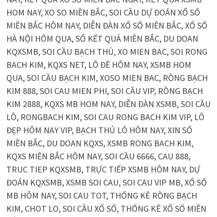
HOM NAY, XO SO MIỀN BẮC, SOI CẦU DỰ ĐOÁN XỔ SỐ
MIỀN BẮC HÔM NAY, DIỄN ĐÀN XỔ SỐ MIỀN BẮC, XỔ SỐ
HÀ NỘI HÔM QUA, SỔ KẾT QUẢ MIỀN BẮC, DU DOAN
KQXSMB, SOI CẦU BẠCH THỦ, XO MIEN BAC, SOI RONG
BACH KIM, KQXS NET, LÔ ĐỀ HÔM NAY, XSMB HOM
QUA, SOI CẦU BẠCH KIM, XOSO MIEN BAC, RỒNG BẠCH
KIM 888, SOI CAU MIEN PHI, SOI CẦU VIP, RỒNG BẠCH
KIM 2888, KQXS MB HOM NAY, DIỄN ĐÀN XSMB, SOI CẦU
LÔ, RONGBACH KIM, SOI CAU RONG BACH KIM VIP, LÔ
ĐẸP HÔM NAY VIP, BẠCH THỦ LÔ HÔM NAY, XIN SỐ
MIỀN BẮC, DU DOAN KQXS, XSMB RONG BACH KIM,
KQXS MIỀN BẮC HÔM NAY, SOI CẦU 6666, CAU 888,
TRUC TIEP KQXSMB, TRỰC TIẾP XSMB HÔM NAY, DỰ
ĐOÁN KQXSMB, XSMB SOI CAU, SOI CAU VIP MB, XỔ SỐ
MB HÔM NAY, SOI CAU TOT, THỐNG KÊ RỒNG BẠCH
KIM, CHOT LO, SOI CẦU XỔ SỐ, THỐNG KÊ XỔ SỐ MIỀN