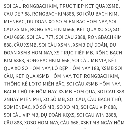
SOI CAU RONGBACHKIM, TRUC TIEP KET QUA XSMB,
CAU DEP 88, RONGBACHKIM888, SOI CẦU BACH KIM,
MIENBAC, DU DOAN XO SO MIEN BAC HOM NAY, SOI
CAU XS MB, RONG BACH KIM666, KẾT QUA XO SO, SOI
CAU 6666, SOI CAU 777, SOI CẦU 2888, RONGBACHKIM
888, CẦU XSMB, SOI CẦU XSMN, XSMB DỰ ĐOÁN, DU
ĐOAN XSMB HOM NAY, XS TRỰC TIẾP MB, RỒNG BẠCH
KIM 6868, RONGBACHKIM 666, SOI CẦU MB VIP, KẾT
QUA XO SO HOM NAY, LÔ ĐẸP HÔM NAY 188, XSMB SOI
CẦU, KET QUA XSMB HÔM NAY, TOP RONGBACHKIM,
THỐNG KÊ LOTO MIỀN BẮC, SOI CÂU XSMB HÔM NAY,
BẠCH THỦ DE HÔM NAY, XS MB HOM QUA, SOI CAU 888
2NHAY MIEN PHI, XO SÔ MB, SOI CÂU, CẦU BẠCH THỦ,
SOMIENBAC, XÔ SỐ MB, SỐ XO MB, SOI CAU VIP 888,
SOI CẦU VIP MB, DỰ ĐOÁN KQXS, SOI CAU WIN 2888,
CẦU 888, XOSO HOM NAY, CẦU 666, XSKTMB NGÀY HÔM