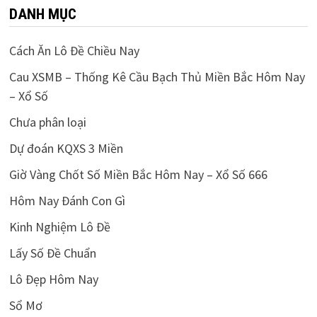
DANH MỤC
Cách Ăn Lô Đề Chiều Nay
Cau XSMB – Thống Kê Cầu Bạch Thủ Miền Bắc Hôm Nay
– Xổ Số
Chưa phân loại
Dự đoán KQXS 3 Miền
Giờ Vàng Chốt Số Miền Bắc Hôm Nay – Xổ Số 666
Hôm Nay Đánh Con Gì
Kinh Nghiệm Lô Đề
Lấy Số Đề Chuẩn
Lô Đẹp Hôm Nay
Sổ Mơ