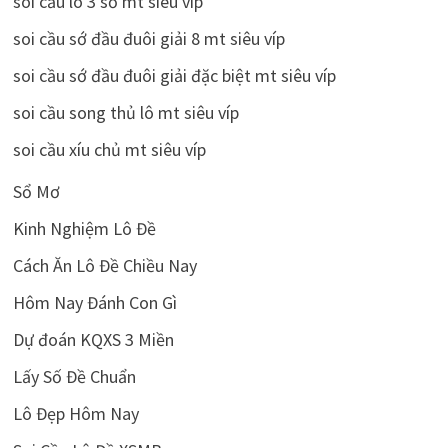
soi cầu lô 3 số mt siêu víp
soi cầu sớ đầu đuôi giải 8 mt siêu víp
soi cầu sớ đầu đuôi giải đặc biệt mt siêu víp
soi cầu song thủ lô mt siêu víp
soi cầu xíu chủ mt siêu víp
Sổ Mơ
Kinh Nghiệm Lô Đề
Cách Ăn Lô Đề Chiều Nay
Hôm Nay Đánh Con Gì
Dự đoán KQXS 3 Miền
Lấy Số Đề Chuẩn
Lô Đẹp Hôm Nay