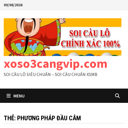
Skip
09/08/2026
to
content
xoso3cangvip.com
SOI CẦU LÔ SIÊU CHUẨN – SOI CẦU CHUẨN XSMB
MENU
THẺ:
PHƯƠNG PHÁP ĐẦU CÂM