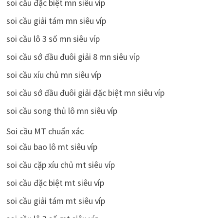
soi cầu đặc biệt mn siêu víp
soi cầu giải tám mn siêu víp
soi cầu lô 3 số mn siêu víp
soi cầu sớ đầu đuôi giải 8 mn siêu víp
soi cầu xíu chủ mn siêu víp
soi cầu sớ đầu đuôi giải đặc biệt mn siêu víp
soi cầu song thủ lô mn siêu víp
Soi cầu MT chuẩn xác
soi cầu bao lô mt siêu víp
soi cầu cặp xíu chủ mt siêu víp
soi cầu đặc biệt mt siêu víp
soi cầu giải tám mt siêu víp