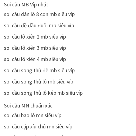
Soi cầu MB Víp nhất
soi cầu dàn lô 8 con mb siêu víp
soi cầu đề đầu đuôi mb siêu víp
soi cầu lô xiên 2 mb siêu víp
soi cầu lô xiên 3 mb siêu víp
soi cầu lô xiên 4 mb siêu víp
soi cầu song thủ đề mb siêu víp
soi cầu song thủ lô mb siêu víp
soi cầu song thủ lô kép mb siêu víp
Soi cầu MN chuẩn xác
soi cầu bao lô mn siêu víp
soi cầu cặp xíu chủ mn siêu víp