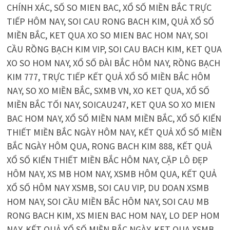
CHÍNH XÁC, SỐ SO MIEN BAC, XỔ SỐ MIỀN BẮC TRỰC
TIẾP HÔM NAY, SOI CAU RONG BACH KIM, QUẢ XỔ SỐ
MIỀN BẮC, KET QUA XO SO MIEN BAC HOM NAY, SOI
CẦU RỒNG BẠCH KIM VIP, SOI CAU BACH KIM, KET QUA
XO SO HOM NAY, XỔ SỐ ĐÀI BẮC HÔM NAY, RỒNG BẠCH
KIM 777, TRỰC TIẾP KẾT QUẢ XỔ SỐ MIỀN BẮC HÔM
NAY, SO XO MIỀN BẮC, SXMB VN, XO KET QUA, XỔ SỐ
MIỀN BẮC TỐI NAY, SOICAU247, KET QUA SO XO MIEN
BAC HOM NAY, XỔ SỐ MIỀN NAM MIỀN BẮC, XỔ SỐ KIẾN
THIẾT MIỀN BẮC NGÀY HÔM NAY, KẾT QUẢ XỔ SỐ MIỀN
BẮC NGÀY HÔM QUA, RONG BACH KIM 888, KẾT QUẢ
XỔ SỐ KIẾN THIẾT MIỀN BẮC HÔM NAY, CẶP LÔ ĐẸP
HÔM NAY, XS MB HOM NAY, XSMB HÔM QUA, KẾT QUẢ
XỔ SỐ HÔM NAY XSMB, SOI CAU VIP, DU DOAN XSMB
HOM NAY, SOI CẦU MIỀN BẮC HÔM NAY, SOI CAU MB
RONG BACH KIM, XS MIEN BAC HOM NAY, LO DEP HOM
NAY, KẾT QUẢ XỔ SỐ MIỀN BẮC NGÀY, KET QUA XSMB