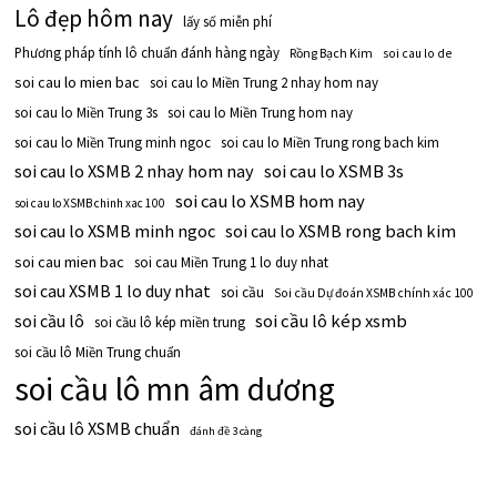
Lô đẹp hôm nay
lấy số miễn phí
Phương pháp tính lô chuẩn đánh hàng ngày
Rồng Bạch Kim
soi cau lo de
soi cau lo mien bac
soi cau lo Miền Trung 2 nhay hom nay
soi cau lo Miền Trung 3s
soi cau lo Miền Trung hom nay
soi cau lo Miền Trung minh ngoc
soi cau lo Miền Trung rong bach kim
soi cau lo XSMB 2 nhay hom nay
soi cau lo XSMB 3s
soi cau lo XSMB hom nay
soi cau lo XSMB chinh xac 100
soi cau lo XSMB minh ngoc
soi cau lo XSMB rong bach kim
soi cau mien bac
soi cau Miền Trung 1 lo duy nhat
soi cau XSMB 1 lo duy nhat
soi cầu
Soi cầu Dự đoán XSMB chính xác 100
soi cầu lô kép xsmb
soi cầu lô
soi cầu lô kép miền trung
soi cầu lô Miền Trung chuẩn
soi cầu lô mn âm dương
soi cầu lô XSMB chuẩn
đánh đề 3 càng