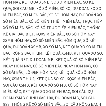
HÔM NAY, KET QUA XSMB, SO XO MIEN BAC, SO KET
QUA, SOI CAU MB, XỔ SỐ MIỀN, SỐ XO, DU ĐOAN XO SO
MIEN BAC, SỐ MIỀN BẮC, XO SO HOM NAY, DỰ ĐOÁN XỔ
SỐ MIỀN BẮC, XỔ SỐ KIẾN THIẾT MIỀN BẮC, TRỰC TIẾP
XỔ SỐ MIỀN BẮC, XỔ SỐ TRỰC TIẾP MIỀN BẮC, THỐNG
KÊ GIẢI ĐẶC BIỆT, KQXS MIỀN BẮC, XÔ SỐ HÔM NAY,
XSMB HÔM NAY, XỔ SỐ MIỀN BẮC HÔM QUA, SỔ KẾT
QUẢ, DỰ ĐOÁN XSMB, XO SỐ MB, KET QUA XO SO MIEN
BAC, RÔNG BACH KIM, KẾT QUẢ XSMB, KET QUA XO SO,
KẾT QUẢ NET, DU DOAN MB, KẾT QUẢ XỔ SỐ MIỀN BẮC
NGÀY HÔM NAY, XỔ SỐ MIỀN BẮC NGÀY HÔM NAY, XỔ
SỐ ĐÀI BẮC, LÔ ĐẸP HÔM NAY, KẾT QUẢ XỔ SỐ HÔM
NAY, XSMB THU 2, KET QUA SO XO, KQXS MIEN BẮC,
SOI CẦU XSMB, KẾT QUẢ XỔ SỐ MB, XÔ SỐ HÔM NAY
MIỀN BẮC, KET QUA SO XO MIEN BAC, SOI CẦU DỰ
ĐOÁN XSMB CHÍNH XÁC 100, DU ĐOÁN MB, SOI CẦU
888, THỐNG KÊ XỔ SỐ MIỀN BẮC, SOI CẦU RỒNG BẠCH