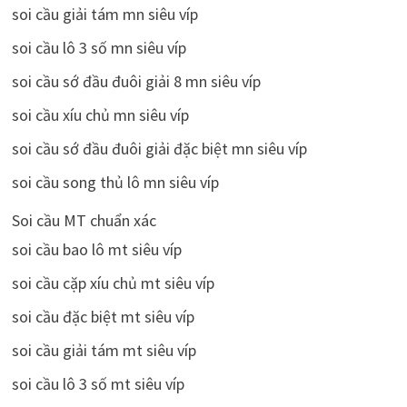
soi cầu giải tám mn siêu víp
soi cầu lô 3 số mn siêu víp
soi cầu sớ đầu đuôi giải 8 mn siêu víp
soi cầu xíu chủ mn siêu víp
soi cầu sớ đầu đuôi giải đặc biệt mn siêu víp
soi cầu song thủ lô mn siêu víp
Soi cầu MT chuẩn xác
soi cầu bao lô mt siêu víp
soi cầu cặp xíu chủ mt siêu víp
soi cầu đặc biệt mt siêu víp
soi cầu giải tám mt siêu víp
soi cầu lô 3 số mt siêu víp