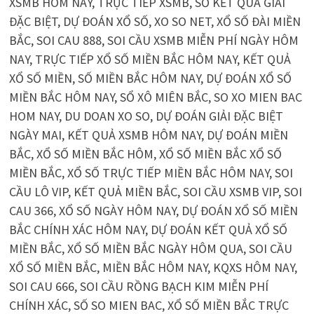
XSMB HÔM NAY, TRỰC TIẾP XSMB, SỐ KẾT QUẢ GIẢI
ĐẶC BIỆT, DỰ ĐOÁN XỔ SỐ, XO SO NET, XỔ SỐ ĐÀI MIỀN
BẮC, SOI CAU 888, SOI CẦU XSMB MIỄN PHÍ NGÀY HÔM
NAY, TRỰC TIẾP XỔ SỐ MIỀN BẮC HÔM NAY, KẾT QUẢ
XỔ SỐ MIỀN, SỐ MIỀN BẮC HÔM NAY, DỰ ĐOÁN XỔ SỐ
MIỀN BẮC HÔM NAY, SỔ XÔ MIÊN BẮC, SO XO MIEN BAC
HOM NAY, DU DOAN XO SO, DỰ ĐOÁN GIẢI ĐẶC BIỆT
NGÀY MAI, KẾT QUẢ XSMB HÔM NAY, DỰ ĐOÁN MIỀN
BẮC, XỔ SỐ MIỀN BẮC HÔM, XỔ SỐ MIỀN BẮC XỔ SỐ
MIỀN BẮC, XỔ SỐ TRỰC TIẾP MIỀN BẮC HÔM NAY, SOI
CẦU LÔ VIP, KẾT QUẢ MIỀN BẮC, SOI CẦU XSMB VIP, SOI
CAU 366, XỔ SỐ NGÀY HÔM NAY, DỰ ĐOÁN XỔ SỐ MIỀN
BẮC CHÍNH XÁC HÔM NAY, DỰ ĐOÁN KẾT QUẢ XỔ SỐ
MIỀN BẮC, XỔ SỐ MIỀN BẮC NGÀY HÔM QUA, SOI CẦU
XỔ SỐ MIỀN BẮC, MIỀN BẮC HÔM NAY, KQXS HÔM NAY,
SOI CAU 666, SOI CẦU RỒNG BẠCH KIM MIỄN PHÍ
CHÍNH XÁC, SỐ SO MIEN BAC, XỔ SỐ MIỀN BẮC TRỰC