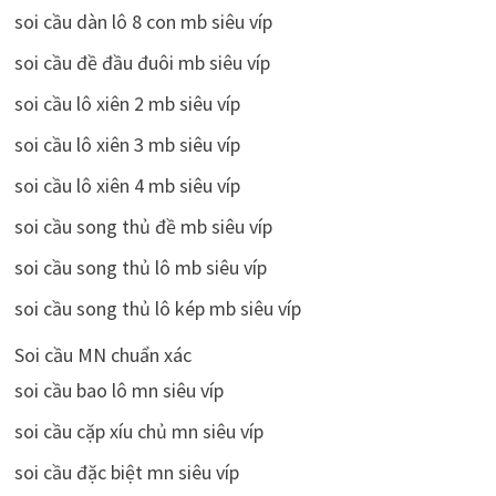
soi cầu dàn lô 8 con mb siêu víp
soi cầu đề đầu đuôi mb siêu víp
soi cầu lô xiên 2 mb siêu víp
soi cầu lô xiên 3 mb siêu víp
soi cầu lô xiên 4 mb siêu víp
soi cầu song thủ đề mb siêu víp
soi cầu song thủ lô mb siêu víp
soi cầu song thủ lô kép mb siêu víp
Soi cầu MN chuẩn xác
soi cầu bao lô mn siêu víp
soi cầu cặp xíu chủ mn siêu víp
soi cầu đặc biệt mn siêu víp