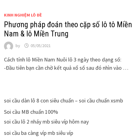
KINH NGHIỆM LÔ ĐỀ
Phương pháp đoán theo cặp số lô tô Miền
Nam & lô Miền Trung
by
05/05/2021
Cách tính lô Miền Nam Nuôi lô 3 ngày theo dạng số:
-Đầu tiên bạn cần chờ kết quả xổ số sau đó nhìn vào …
soi cầu dàn lô 8 con siêu chuẩn – soi cầu chuẩn xsmb
Soi cầu MB chuẩn 100%
soi cầu lô 2 nháy mb siêu víp hôm nay
soi cầu ba càng víp mb siêu víp