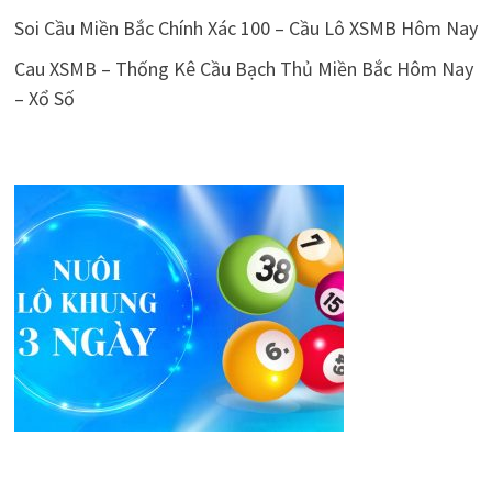
Soi Cầu Miền Bắc Chính Xác 100 – Cầu Lô XSMB Hôm Nay
Cau XSMB – Thống Kê Cầu Bạch Thủ Miền Bắc Hôm Nay
– Xổ Số