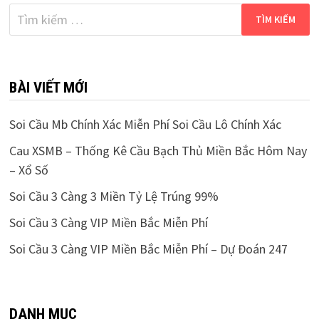
Tìm
kiếm
cho:
BÀI VIẾT MỚI
Soi Cầu Mb Chính Xác Miễn Phí Soi Cầu Lô Chính Xác
Cau XSMB – Thống Kê Cầu Bạch Thủ Miền Bắc Hôm Nay
– Xổ Số
Soi Cầu 3 Càng 3 Miền Tỷ Lệ Trúng 99%
Soi Cầu 3 Càng VIP Miền Bắc Miễn Phí
Soi Cầu 3 Càng VIP Miền Bắc Miễn Phí – Dự Đoán 247
DANH MỤC