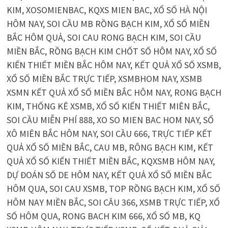
KIM, XOSOMIENBAC, KQXS MIEN BAC, XỔ SỐ HÀ NỘI
HÔM NAY, SOI CẦU MB RỒNG BẠCH KIM, XỔ SỐ MIỀN
BẮC HÔM QUẢ, SOI CAU RONG BẠCH KIM, SOI CẦU
MIỀN BẮC, RỒNG BẠCH KIM CHỐT SỐ HÔM NAY, XỔ SỐ
KIẾN THIẾT MIỀN BẮC HÔM NAY, KẾT QUẢ XỔ SỐ XSMB,
XỔ SỐ MIỀN BẮC TRỰC TIẾP, XSMBHOM NAY, XSMB
XSMN KẾT QUẢ XỔ SỐ MIỀN BẮC HÔM NAY, RONG BẠCH
KIM, THỐNG KÊ XSMB, XỔ SỐ KIẾN THIẾT MIÊN BẮC,
SOI CẦU MIỄN PHÍ 888, XO SO MIEN BAC HOM NAY, SỔ
XÔ MIÊN BẮC HÔM NAY, SOI CẦU 666, TRỰC TIẾP KẾT
QUẢ XỔ SỐ MIỀN BẮC, CAU MB, RÔNG BẠCH KIM, KẾT
QUẢ XỔ SỐ KIẾN THIẾT MIỀN BẮC, KQXSMB HÔM NAY,
DỰ ĐOÁN SỐ DE HÔM NAY, KẾT QUẢ XỔ SỐ MIỀN BẮC
HÔM QUA, SOI CAU XSMB, TOP RỒNG BẠCH KIM, XỔ SỐ
HÔM NAY MIỀN BẮC, SOI CÂU 366, XSMB TRỰC TIẾP, XỔ
SỐ HÔM QUA, RONG BACH KIM 666, XỔ SỐ MB, KQ