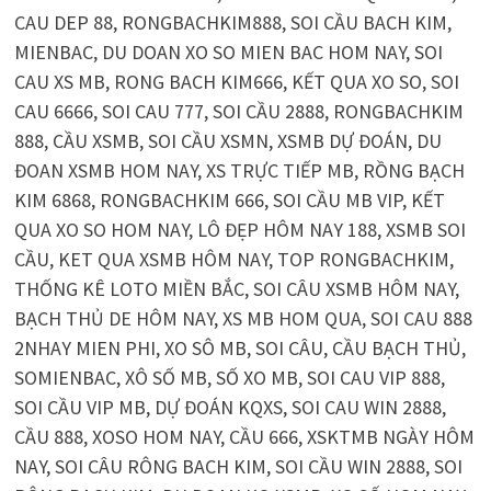
CAU DEP 88, RONGBACHKIM888, SOI CẦU BACH KIM,
MIENBAC, DU DOAN XO SO MIEN BAC HOM NAY, SOI
CAU XS MB, RONG BACH KIM666, KẾT QUA XO SO, SOI
CAU 6666, SOI CAU 777, SOI CẦU 2888, RONGBACHKIM
888, CẦU XSMB, SOI CẦU XSMN, XSMB DỰ ĐOÁN, DU
ĐOAN XSMB HOM NAY, XS TRỰC TIẾP MB, RỒNG BẠCH
KIM 6868, RONGBACHKIM 666, SOI CẦU MB VIP, KẾT
QUA XO SO HOM NAY, LÔ ĐẸP HÔM NAY 188, XSMB SOI
CẦU, KET QUA XSMB HÔM NAY, TOP RONGBACHKIM,
THỐNG KÊ LOTO MIỀN BẮC, SOI CÂU XSMB HÔM NAY,
BẠCH THỦ DE HÔM NAY, XS MB HOM QUA, SOI CAU 888
2NHAY MIEN PHI, XO SÔ MB, SOI CÂU, CẦU BẠCH THỦ,
SOMIENBAC, XÔ SỐ MB, SỐ XO MB, SOI CAU VIP 888,
SOI CẦU VIP MB, DỰ ĐOÁN KQXS, SOI CAU WIN 2888,
CẦU 888, XOSO HOM NAY, CẦU 666, XSKTMB NGÀY HÔM
NAY, SOI CÂU RÔNG BACH KIM, SOI CẦU WIN 2888, SOI