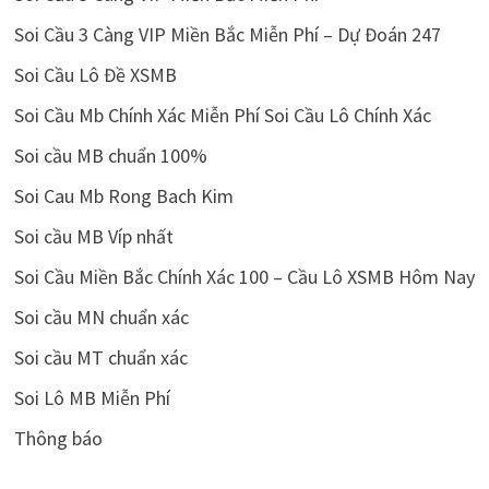
Soi Cầu 3 Càng VIP Miền Bắc Miễn Phí – Dự Đoán 247
Soi Cầu Lô Đề XSMB
Soi Cầu Mb Chính Xác Miễn Phí Soi Cầu Lô Chính Xác
Soi cầu MB chuẩn 100%
Soi Cau Mb Rong Bach Kim
Soi cầu MB Víp nhất
Soi Cầu Miền Bắc Chính Xác 100 – Cầu Lô XSMB Hôm Nay
Soi cầu MN chuẩn xác
Soi cầu MT chuẩn xác
Soi Lô MB Miễn Phí
Thông báo