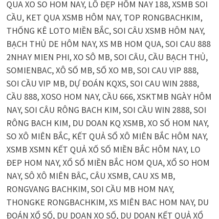
QUA XO SO HOM NAY, LÔ ĐẸP HÔM NAY 188, XSMB SOI
CẦU, KET QUA XSMB HÔM NAY, TOP RONGBACHKIM,
THỐNG KÊ LOTO MIỀN BẮC, SOI CÂU XSMB HÔM NAY,
BẠCH THỦ DE HÔM NAY, XS MB HOM QUA, SOI CAU 888
2NHAY MIEN PHI, XO SÔ MB, SOI CÂU, CẦU BẠCH THỦ,
SOMIENBAC, XÔ SỐ MB, SỐ XO MB, SOI CAU VIP 888,
SOI CẦU VIP MB, DỰ ĐOÁN KQXS, SOI CAU WIN 2888,
CẦU 888, XOSO HOM NAY, CẦU 666, XSKTMB NGÀY HÔM
NAY, SOI CÂU RÔNG BACH KIM, SOI CẦU WIN 2888, SOI
RÔNG BACH KIM, DU DOAN KQ XSMB, XO SỐ HOM NAY,
SO XÔ MIÊN BẮC, KẾT QUẢ SỔ XÔ MIÊN BẮC HÔM NAY,
XSMB XSMN KẾT QUẢ XỐ SỐ MIỀN BẮC HÔM NAY, LO
ĐEP HOM NAY, XỔ SỐ MIỀN BẮC HOM QUA, XỔ SO HOM
NAY, SÔ XÔ MIÊN BÂC, CÂU XSMB, CAU XS MB,
RONGVANG BACHKIM, SOI CẦU MB HOM NAY,
THONGKE RONGBACHKIM, XS MIÊN BAC HOM NAY, DU
ĐOÁN XỔ SỐ, DU DOAN XO SỐ, DU DOAN KẾT QUẢ XỔ