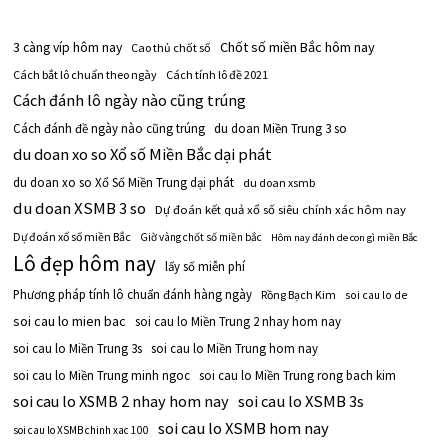
Chốt số miền Bắc hôm nay
3 càng víp hôm nay
Cao thủ chốt số
Cách bắt lô chuẩn theo ngày
Cách tính lô đề 2021
Cách đánh lô ngày nào cũng trúng
Cách đánh đề ngày nào cũng trúng
du doan Miền Trung 3 so
du doan xo so Xổ số Miền Bắc dại phát
du doan xo so Xổ Số Miền Trung dại phát
du doan xsmb
du doan XSMB 3 so
Dự đoán kết quả xổ số siêu chính xác hôm nay
Dự đoán xổ số miền Bắc
Giờ vàng chốt số miền bắc
Hôm nay đánh de con gì miền Bắc
Lô đẹp hôm nay
lấy số miễn phí
Phương pháp tính lô chuẩn đánh hàng ngày
Rồng Bạch Kim
soi cau lo de
soi cau lo mien bac
soi cau lo Miền Trung 2 nhay hom nay
soi cau lo Miền Trung 3s
soi cau lo Miền Trung hom nay
soi cau lo Miền Trung minh ngoc
soi cau lo Miền Trung rong bach kim
soi cau lo XSMB 2 nhay hom nay
soi cau lo XSMB 3s
soi cau lo XSMB hom nay
soi cau lo XSMB chinh xac 100