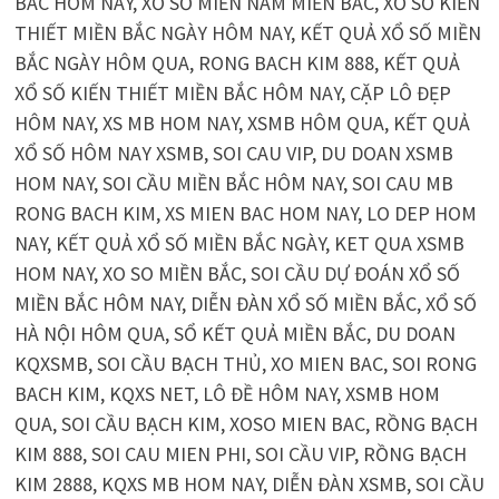
BAC HOM NAY, XỔ SỐ MIỀN NAM MIỀN BẮC, XỔ SỐ KIẾN
THIẾT MIỀN BẮC NGÀY HÔM NAY, KẾT QUẢ XỔ SỐ MIỀN
BẮC NGÀY HÔM QUA, RONG BACH KIM 888, KẾT QUẢ
XỔ SỐ KIẾN THIẾT MIỀN BẮC HÔM NAY, CẶP LÔ ĐẸP
HÔM NAY, XS MB HOM NAY, XSMB HÔM QUA, KẾT QUẢ
XỔ SỐ HÔM NAY XSMB, SOI CAU VIP, DU DOAN XSMB
HOM NAY, SOI CẦU MIỀN BẮC HÔM NAY, SOI CAU MB
RONG BACH KIM, XS MIEN BAC HOM NAY, LO DEP HOM
NAY, KẾT QUẢ XỔ SỐ MIỀN BẮC NGÀY, KET QUA XSMB
HOM NAY, XO SO MIỀN BẮC, SOI CẦU DỰ ĐOÁN XỔ SỐ
MIỀN BẮC HÔM NAY, DIỄN ĐÀN XỔ SỐ MIỀN BẮC, XỔ SỐ
HÀ NỘI HÔM QUA, SỔ KẾT QUẢ MIỀN BẮC, DU DOAN
KQXSMB, SOI CẦU BẠCH THỦ, XO MIEN BAC, SOI RONG
BACH KIM, KQXS NET, LÔ ĐỀ HÔM NAY, XSMB HOM
QUA, SOI CẦU BẠCH KIM, XOSO MIEN BAC, RỒNG BẠCH
KIM 888, SOI CAU MIEN PHI, SOI CẦU VIP, RỒNG BẠCH
KIM 2888, KQXS MB HOM NAY, DIỄN ĐÀN XSMB, SOI CẦU