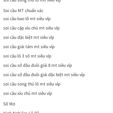
Soi cầu MT chuẩn xác
soi cầu bao lô mt siêu víp
soi cầu cặp xíu chủ mt siêu víp
soi cầu đặc biệt mt siêu víp
soi cầu giải tám mt siêu víp
soi cầu lô 3 số mt siêu víp
soi cầu sớ đầu đuôi giải 8 mt siêu víp
soi cầu sớ đầu đuôi giải đặc biệt mt siêu víp
soi cầu song thủ lô mt siêu víp
soi cầu xíu chủ mt siêu víp
Sổ Mơ