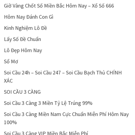
Giờ Vàng Chốt Số Miền Bắc Hôm Nay – Xổ Số 666
Hôm Nay Đánh Con Gì
Kinh Nghiệm Lô Đề
Lấy Số Đề Chuẩn
Lô Đẹp Hôm Nay
Sổ Mơ
Soi Cầu 24h – Soi Cầu 247 – Soi Cầu Bạch Thủ CHÍNH
XÁC
SOI CẦU 3 CÀNG
Soi Cầu 3 Càng 3 Miền Tỷ Lệ Trúng 99%
Soi Cầu 3 Càng Miền Nam Cực Chuẩn Miễn Phí Hôm Nay
100%
Soi Cầu 3 Càng VIP Miền Bắc Miễn Phí