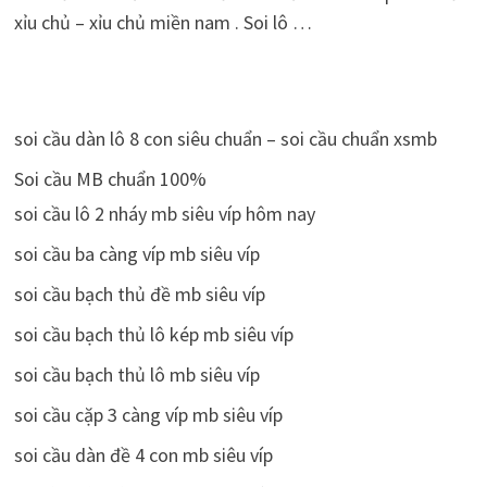
xỉu chủ – xỉu chủ miền nam . Soi lô …
soi cầu dàn lô 8 con siêu chuẩn – soi cầu chuẩn xsmb
Soi cầu MB chuẩn 100%
soi cầu lô 2 nháy mb siêu víp hôm nay
soi cầu ba càng víp mb siêu víp
soi cầu bạch thủ đề mb siêu víp
soi cầu bạch thủ lô kép mb siêu víp
soi cầu bạch thủ lô mb siêu víp
soi cầu cặp 3 càng víp mb siêu víp
soi cầu dàn đề 4 con mb siêu víp