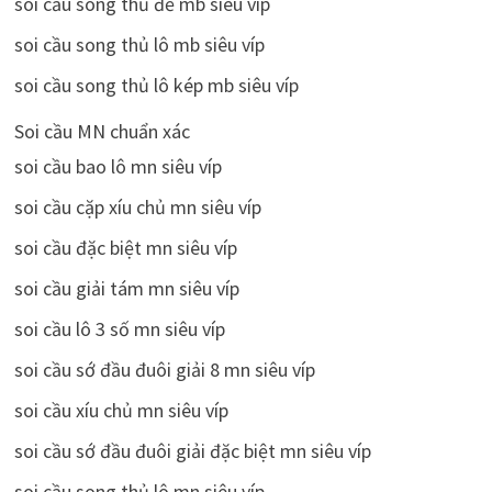
soi cầu song thủ đề mb siêu víp
soi cầu song thủ lô mb siêu víp
soi cầu song thủ lô kép mb siêu víp
Soi cầu MN chuẩn xác
soi cầu bao lô mn siêu víp
soi cầu cặp xíu chủ mn siêu víp
soi cầu đặc biệt mn siêu víp
soi cầu giải tám mn siêu víp
soi cầu lô 3 số mn siêu víp
soi cầu sớ đầu đuôi giải 8 mn siêu víp
soi cầu xíu chủ mn siêu víp
soi cầu sớ đầu đuôi giải đặc biệt mn siêu víp
soi cầu song thủ lô mn siêu víp