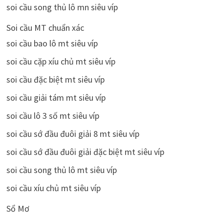
soi cầu song thủ lô mn siêu víp
Soi cầu MT chuẩn xác
soi cầu bao lô mt siêu víp
soi cầu cặp xíu chủ mt siêu víp
soi cầu đặc biệt mt siêu víp
soi cầu giải tám mt siêu víp
soi cầu lô 3 số mt siêu víp
soi cầu sớ đầu đuôi giải 8 mt siêu víp
soi cầu sớ đầu đuôi giải đặc biệt mt siêu víp
soi cầu song thủ lô mt siêu víp
soi cầu xíu chủ mt siêu víp
Sổ Mơ