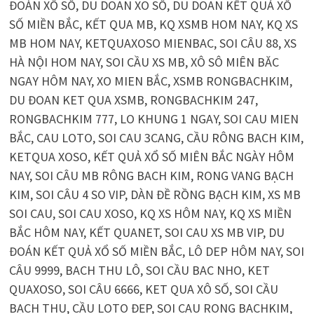
ĐOÁN XỔ SỐ, DU DOAN XO SỐ, DU DOAN KẾT QUẢ XỔ
SỐ MIỀN BẮC, KẾT QUA MB, KQ XSMB HOM NAY, KQ XS
MB HOM NAY, KETQUAXOSO MIENBAC, SOI CÂU 88, XS
HÀ NỘI HOM NAY, SOI CẦU XS MB, XÔ SÔ MIÊN BĂC
NGAY HÔM NAY, XO MIEN BẮC, XSMB RONGBACHKIM,
DU ĐOAN KET QUA XSMB, RONGBACHKIM 247,
RONGBACHKIM 777, LO KHUNG 1 NGAY, SOI CAU MIEN
BẮC, CAU LOTO, SOI CAU 3CANG, CẦU RÔNG BACH KIM,
KETQUA XOSO, KẾT QUẢ XỔ SỐ MIÊN BẮC NGÀY HÔM
NAY, SOI CÂU MB RÔNG BACH KIM, RONG VANG BẠCH
KIM, SOI CÂU 4 SO VIP, DÀN ĐỀ RỒNG BẠCH KIM, XS MB
SOI CAU, SOI CAU XOSO, KQ XS HÔM NAY, KQ XS MIỀN
BẮC HÔM NAY, KẾT QUANET, SOI CAU XS MB VIP, DU
ĐOÁN KẾT QUẢ XỔ SỐ MIỀN BẮC, LÔ DEP HÔM NAY, SOI
CÂU 9999, BACH THU LÔ, SOI CẦU BAC NHO, KET
QUAXOSO, SOI CÂU 6666, KET QUA XÔ SỐ, SOI CẦU
BẠCH THU, CẦU LOTO ĐẸP, SOI CAU RONG BACHKIM,