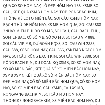
QUA XO SO HOM NAY, LÔ ĐẸP HÔM NAY 188, XSMB SOI
CẦU, KET QUA XSMB HÔM NAY, TOP RONGBACHKIM,
THỐNG KÊ LOTO MIỀN BẮC, SOI CÂU XSMB HÔM NAY,
BẠCH THỦ DE HÔM NAY, XS MB HOM QUA, SOI CAU 888
2NHAY MIEN PHI, XO SÔ MB, SOI CÂU, CẦU BẠCH THỦ,
SOMIENBAC, XÔ SỐ MB, SỐ XO MB, SOI CAU VIP 888,
SOI CẦU VIP MB, DỰ ĐOÁN KQXS, SOI CAU WIN 2888,
CẦU 888, XOSO HOM NAY, CẦU 666, XSKTMB NGÀY HÔM
NAY, SOI CÂU RÔNG BACH KIM, SOI CẦU WIN 2888, SOI
RÔNG BACH KIM, DU DOAN KQ XSMB, XO SỐ HOM NAY,
SO XÔ MIÊN BẮC, KẾT QUẢ SỔ XÔ MIÊN BẮC HÔM NAY,
XSMB XSMN KẾT QUẢ XỐ SỐ MIỀN BẮC HÔM NAY, LO
ĐEP HOM NAY, XỔ SỐ MIỀN BẮC HOM QUA, XỔ SO HOM
NAY, SÔ XÔ MIÊN BÂC, CÂU XSMB, CAU XS MB,
RONGVANG BACHKIM, SOI CẦU MB HOM NAY,
THONGKE RONGBACHKIM, XS MIÊN BAC HOM NAY, DU