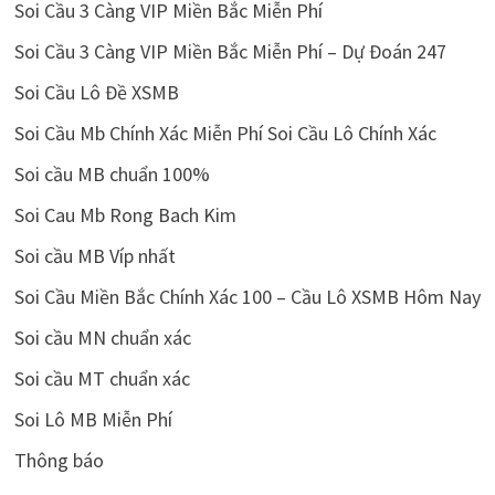
Soi Cầu 3 Càng VIP Miền Bắc Miễn Phí
Soi Cầu 3 Càng VIP Miền Bắc Miễn Phí – Dự Đoán 247
Soi Cầu Lô Đề XSMB
Soi Cầu Mb Chính Xác Miễn Phí Soi Cầu Lô Chính Xác
Soi cầu MB chuẩn 100%
Soi Cau Mb Rong Bach Kim
Soi cầu MB Víp nhất
Soi Cầu Miền Bắc Chính Xác 100 – Cầu Lô XSMB Hôm Nay
Soi cầu MN chuẩn xác
Soi cầu MT chuẩn xác
Soi Lô MB Miễn Phí
Thông báo