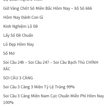
Giờ Vàng Chốt Số Miền Bắc Hôm Nay – Xổ Số 666
Hôm Nay Đánh Con Gì
Kinh Nghiệm Lô Đề
Lấy Số Đề Chuẩn
Lô Đẹp Hôm Nay
Sổ Mơ
Soi Cầu 24h – Soi Cầu 247 – Soi Cầu Bạch Thủ CHÍNH
XÁC
SOI CẦU 3 CÀNG
Soi Cầu 3 Càng 3 Miền Tỷ Lệ Trúng 99%
Soi Cầu 3 Càng Miền Nam Cực Chuẩn Miễn Phí Hôm Nay
100%