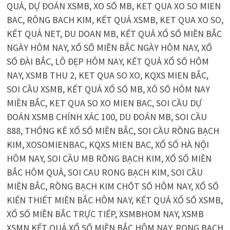
QUẢ, DỰ ĐOÁN XSMB, XO SỐ MB, KET QUA XO SO MIEN
BAC, RÔNG BACH KIM, KẾT QUẢ XSMB, KET QUA XO SO,
KẾT QUẢ NET, DU DOAN MB, KẾT QUẢ XỔ SỐ MIỀN BẮC
NGÀY HÔM NAY, XỔ SỐ MIỀN BẮC NGÀY HÔM NAY, XỔ
SỐ ĐÀI BẮC, LÔ ĐẸP HÔM NAY, KẾT QUẢ XỔ SỐ HÔM
NAY, XSMB THU 2, KET QUA SO XO, KQXS MIEN BẮC,
SOI CẦU XSMB, KẾT QUẢ XỔ SỐ MB, XÔ SỐ HÔM NAY
MIỀN BẮC, KET QUA SO XO MIEN BAC, SOI CẦU DỰ
ĐOÁN XSMB CHÍNH XÁC 100, DU ĐOÁN MB, SOI CẦU
888, THỐNG KÊ XỔ SỐ MIỀN BẮC, SOI CẦU RỒNG BẠCH
KIM, XOSOMIENBAC, KQXS MIEN BAC, XỔ SỐ HÀ NỘI
HÔM NAY, SOI CẦU MB RỒNG BẠCH KIM, XỔ SỐ MIỀN
BẮC HÔM QUẢ, SOI CAU RONG BẠCH KIM, SOI CẦU
MIỀN BẮC, RỒNG BẠCH KIM CHỐT SỐ HÔM NAY, XỔ SỐ
KIẾN THIẾT MIỀN BẮC HÔM NAY, KẾT QUẢ XỔ SỐ XSMB,
XỔ SỐ MIỀN BẮC TRỰC TIẾP, XSMBHOM NAY, XSMB
XSMN KẾT QUẢ XỔ SỐ MIỀN BẮC HÔM NAY, RONG BẠCH