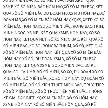
XO SO MIEN BAC,XỔ SỐ MIỀN BẮC, SXMB,KẾT QUA
XSMB,XỔ SỐ MIÊN BẮC HÔM NAY,XÔ SÔ MIÊN BĂC,KẾT
QUẢ XỔ SỐ MIỀN BẮC,DU ĐOAN MB,XS MB HÔM NAY,DỰ
ĐOÁN MB,XỔ SỐ MIỀN BẮC HÔM NAY,KQXS, XSTD,XÔ SỐ
MIỀN BẮC HÔM NAY,SO XO MIEN BẮC, RONG BACH KIM,
MINH NGOC, XS MB, KÊT QUẢ XSMB HÔM NAY, XỔ SỐ
HÔM NAY, KETQUA NET, SỐ XO MIEN BAC, KẾT QUẢ XỔ
SỐ MIÊN BẮC, XÔ SO, RONGBACHKIM, XỔ SÔ, KẾT QUẢ
XỔ SỐ MIỀN BẮC HÔM NAY, KẾT QUẢ XỔ SỐ MIÊN BẮC
HÔM NAY, XỔ SỐ, DU DOAN XSMB, XÔ SÔ MIÊN BĂC
HÔM NAY, KET QUA XSMB, SO XO MIEN BAC, SO KET
QUA, SOI CAU MB, XỔ SỐ MIỀN, SỐ XO, DU ĐOAN XO SO
MIEN BAC, SỐ MIỀN BẮC, XO SO HOM NAY, DỰ ĐOÁN XỔ
SỐ MIỀN BẮC, XỔ SỐ KIẾN THIẾT MIỀN BẮC, TRỰC TIẾP
XỔ SỐ MIỀN BẮC, XỔ SỐ TRỰC TIẾP MIỀN BẮC, THỐNG
KÊ GIẢI ĐẶC BIỆT, KQXS MIỀN BẮC, XÔ SỐ HÔM NAY,
XSMB HÔM NAY, XỔ SỐ MIỀN BẮC HÔM QUA, SỔ KẾT