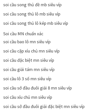
soi cầu song thủ đề mb siêu víp
soi cầu song thủ lô mb siêu víp
soi cầu song thủ lô kép mb siêu víp
Soi cầu MN chuẩn xác
soi cầu bao lô mn siêu víp
soi cầu cặp xíu chủ mn siêu víp
soi cầu đặc biệt mn siêu víp
soi cầu giải tám mn siêu víp
soi cầu lô 3 số mn siêu víp
soi cầu sớ đầu đuôi giải 8 mn siêu víp
soi cầu xíu chủ mn siêu víp
soi cầu sớ đầu đuôi giải đặc biệt mn siêu víp