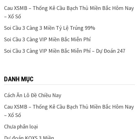
Cau XSMB – Thống Kê Cầu Bạch Thủ Miền Bắc Hôm Nay
– Xổ Số
Soi Cầu 3 Càng 3 Miền Tỷ Lệ Trúng 99%
Soi Cầu 3 Càng VIP Miền Bắc Miễn Phí
Soi Cầu 3 Càng VIP Miền Bắc Miễn Phí – Dự Đoán 247
DANH MỤC
Cách Ăn Lô Đề Chiều Nay
Cau XSMB – Thống Kê Cầu Bạch Thủ Miền Bắc Hôm Nay
– Xổ Số
Chưa phân loại
Dự đoán KQXS 3 Miền