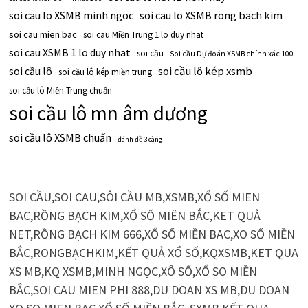
soi cau lo XSMB minh ngoc
soi cau lo XSMB rong bach kim
soi cau mien bac
soi cau Miền Trung 1 lo duy nhat
soi cau XSMB 1 lo duy nhat
soi cầu
Soi cầu Dự đoán XSMB chính xác 100
soi cầu lô kép xsmb
soi cầu lô
soi cầu lô kép miền trung
soi cầu lô Miền Trung chuẩn
soi cầu lô mn âm dương
soi cầu lô XSMB chuẩn
đánh đề 3 càng
SOI CẦU,SOI CAU,SÔI CẦU MB,XSMB,XỔ SỐ MIEN
BAC,RỒNG BẠCH KIM,XỔ SỐ MIÊN BẮC,KET QUẢ
NET,RỒNG BẠCH KIM 666,XỔ SỐ MIỀN BAC,XO SỐ MIỀN
BẮC,RONGBẠCHKIM,KẾT QUẢ XỔ SỐ,KQXSMB,KET QUA
XS MB,KQ XSMB,MINH NGỌC,XÔ SỐ,XỔ SO MIỀN
BẮC,SOI CAU MIEN PHI 888,DU DOAN XS MB,DU DOAN