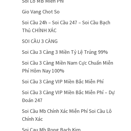
Soi Lô MB Miễn Phí
Gio Vang Chot So
Soi Cầu 24h – Soi Cầu 247 – Soi Cầu Bạch
Thủ CHÍNH XÁC
SOI CẦU 3 CÀNG
Soi Cầu 3 Càng 3 Miền Tỷ Lệ Trúng 99%
Soi Cầu 3 Càng Miền Nam Cực Chuẩn Miễn
Phí Hôm Nay 100%
Soi Cầu 3 Càng VIP Miền Bắc Miễn Phí
Soi Cầu 3 Càng VIP Miền Bắc Miễn Phí – Dự
Đoán 247
Soi Cầu Mb Chính Xác Miễn Phí Soi Cầu Lô
Chính Xác
Soi Cau Mb Rong Bach Kim