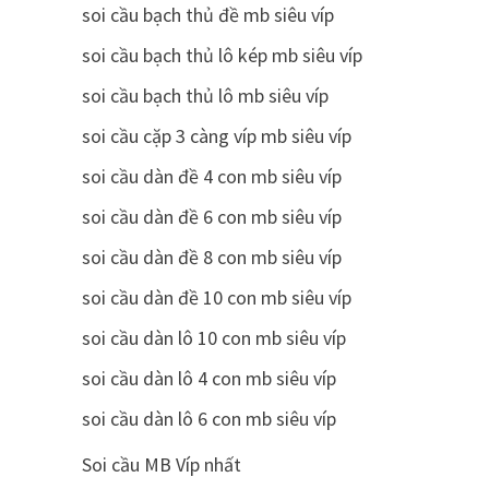
soi cầu bạch thủ đề mb siêu víp
soi cầu bạch thủ lô kép mb siêu víp
soi cầu bạch thủ lô mb siêu víp
soi cầu cặp 3 càng víp mb siêu víp
soi cầu dàn đề 4 con mb siêu víp
soi cầu dàn đề 6 con mb siêu víp
soi cầu dàn đề 8 con mb siêu víp
soi cầu dàn đề 10 con mb siêu víp
soi cầu dàn lô 10 con mb siêu víp
soi cầu dàn lô 4 con mb siêu víp
soi cầu dàn lô 6 con mb siêu víp
Soi cầu MB Víp nhất