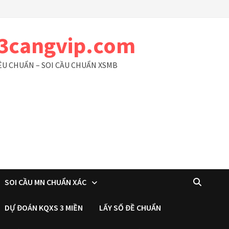
3cangvip.com
IÊU CHUẨN – SOI CẦU CHUẨN XSMB
SOI CẦU MN CHUẨN XÁC
DỰ ĐOÁN KQXS 3 MIỀN
LẤY SỐ ĐỀ CHUẨN