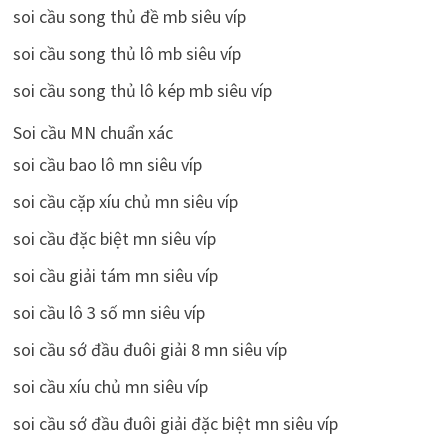
soi cầu song thủ đề mb siêu víp
soi cầu song thủ lô mb siêu víp
soi cầu song thủ lô kép mb siêu víp
Soi cầu MN chuẩn xác
soi cầu bao lô mn siêu víp
soi cầu cặp xíu chủ mn siêu víp
soi cầu đặc biệt mn siêu víp
soi cầu giải tám mn siêu víp
soi cầu lô 3 số mn siêu víp
soi cầu sớ đầu đuôi giải 8 mn siêu víp
soi cầu xíu chủ mn siêu víp
soi cầu sớ đầu đuôi giải đặc biệt mn siêu víp