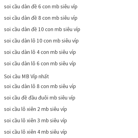
soi cầu dàn đề 6 con mb siêu víp
soi cầu dàn đề 8 con mb siêu víp
soi cầu dàn đề 10 con mb siêu víp
soi cầu dàn lô 10 con mb siêu víp
soi cầu dàn lô 4 con mb siêu víp
soi cầu dàn lô 6 con mb siêu víp
Soi cầu MB Víp nhất
soi cầu dàn lô 8 con mb siêu víp
soi cầu đề đầu đuôi mb siêu víp
soi cầu lô xiên 2 mb siêu víp
soi cầu lô xiên 3 mb siêu víp
soi cầu lô xiên 4 mb siêu víp