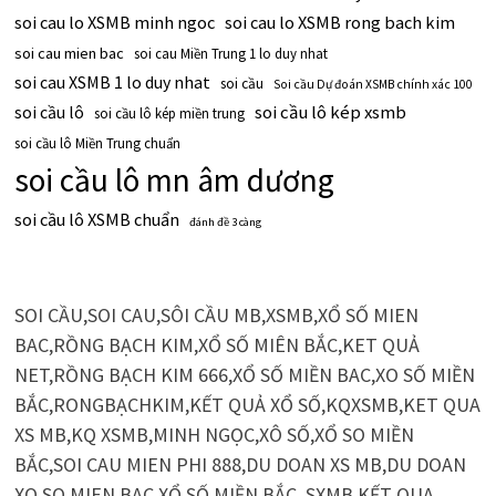
soi cau lo XSMB minh ngoc
soi cau lo XSMB rong bach kim
soi cau mien bac
soi cau Miền Trung 1 lo duy nhat
soi cau XSMB 1 lo duy nhat
soi cầu
Soi cầu Dự đoán XSMB chính xác 100
soi cầu lô kép xsmb
soi cầu lô
soi cầu lô kép miền trung
soi cầu lô Miền Trung chuẩn
soi cầu lô mn âm dương
soi cầu lô XSMB chuẩn
đánh đề 3 càng
SOI CẦU,SOI CAU,SÔI CẦU MB,XSMB,XỔ SỐ MIEN
BAC,RỒNG BẠCH KIM,XỔ SỐ MIÊN BẮC,KET QUẢ
NET,RỒNG BẠCH KIM 666,XỔ SỐ MIỀN BAC,XO SỐ MIỀN
BẮC,RONGBẠCHKIM,KẾT QUẢ XỔ SỐ,KQXSMB,KET QUA
XS MB,KQ XSMB,MINH NGỌC,XÔ SỐ,XỔ SO MIỀN
BẮC,SOI CAU MIEN PHI 888,DU DOAN XS MB,DU DOAN
XO SO MIEN BAC,XỔ SỐ MIỀN BẮC, SXMB,KẾT QUA