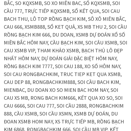
BẮC, SO KQXSMB, SO XO MIÊN BAC, SỐ KQXSMB, SOI
CẦU 777, TRỰC TIẾP KQXSMB, SỔ KẾT QUA, SOI CAU
BACH THU, LÔ TOP RỒNG BẠCH KIM, SÔ XÔ MIÊN BẮC,
CAU 666, XSMB888, SỔ KET QUẢ, XS MB THU 2, SOI CẦU
RỒNG BẠCH KIM 666, DU DOAN, XSMB DỰ ĐOÁN XỔ SỐ
MIỀN BẮC HÔM NAY, CẦU BẠCH KIM, SOI CÂU XSMB, SOI
CAU XSMB VIP, THAM KHẢO XSMB, BẠCH THỦ LÔ ĐẸP
NHẤT HÔM NAY, DỰ ĐOÁN GIẢI ĐẶC BIỆT HÔM NAY,
RỒNG BẠCH KIM 7777, SOI CAU 188, XO SỐ HÔM NAY,
SOI CAU RONGBACHKIM, TRUC TIEP KET QUA XSMB,
CAU DEP 88, RONGBACHKIM888, SOI CẦU BACH KIM,
MIENBAC, DU DOAN XO SO MIEN BAC HOM NAY, SOI
CAU XS MB, RONG BACH KIM666, KẾT QUA XO SO, SOI
CAU 6666, SOI CAU 777, SOI CẦU 2888, RONGBACHKIM
888, CẦU XSMB, SOI CẦU XSMN, XSMB DỰ ĐOÁN, DU
ĐOAN XSMB HOM NAY, XS TRỰC TIẾP MB, RỒNG BẠCH
KIM 6868, RONGBACHKIM 666, SOI CẦU MB VIP, KẾT