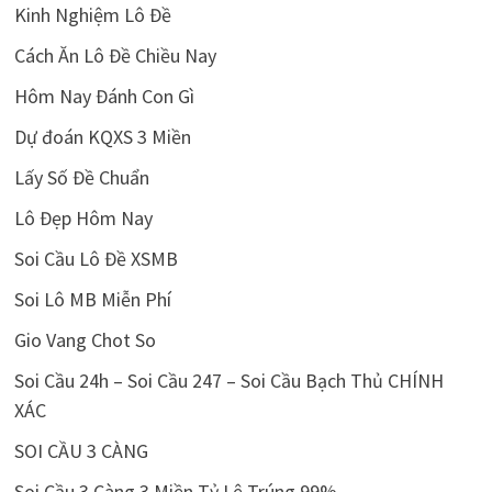
Kinh Nghiệm Lô Đề
Cách Ăn Lô Đề Chiều Nay
Hôm Nay Đánh Con Gì
Dự đoán KQXS 3 Miền
Lấy Số Đề Chuẩn
Lô Đẹp Hôm Nay
Soi Cầu Lô Đề XSMB
Soi Lô MB Miễn Phí
Gio Vang Chot So
Soi Cầu 24h – Soi Cầu 247 – Soi Cầu Bạch Thủ CHÍNH
XÁC
SOI CẦU 3 CÀNG
Soi Cầu 3 Càng 3 Miền Tỷ Lệ Trúng 99%