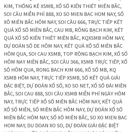
KIM, THỐNG KÊ XSMB, XỔ SỐ KIẾN THIẾT MIÊN BẮC,
SOI CẦU MIỄN PHÍ 888, XO SO MIEN BAC HOM NAY, SỔ
XÔ MIÊN BẮC HÔM NAY, SOI CẦU 666, TRỰC TIẾP KẾT
QUẢ XỔ SỐ MIỀN BẮC, CAU MB, RÔNG BẠCH KIM, KẾT
QUẢ XỔ SỐ KIẾN THIẾT MIỀN BẮC, KQXSMB HÔM NAY,
DỰ ĐOÁN SỐ DE HÔM NAY, KẾT QUẢ XỔ SỐ MIỀN BẮC
HÔM QUA, SOI CAU XSMB, TOP RỒNG BẠCH KIM, XỔ SỐ
HÔM NAY MIỀN BẮC, SOI CÂU 366, XSMB TRỰC TIẾP, XỔ
SỐ HÔM QUA, RONG BACH KIM 666, XỔ SỐ MB, KQ
XSMB HÔM NAY, TRỰC TIẾP XSMB, SỐ KẾT QUẢ GIẢI
ĐẶC BIỆT, DỰ ĐOÁN XỔ SỐ, XO SO NET, XỔ SỐ ĐÀI MIỀN
BẮC, SOI CAU 888, SOI CẦU XSMB MIỄN PHÍ NGÀY HÔM
NAY, TRỰC TIẾP XỔ SỐ MIỀN BẮC HÔM NAY, KẾT QUẢ
XỔ SỐ MIỀN, SỐ MIỀN BẮC HÔM NAY, DỰ ĐOÁN XỔ SỐ
MIỀN BẮC HÔM NAY, SỔ XÔ MIÊN BẮC, SO XO MIEN BAC
HOM NAY, DU DOAN XO SO, DỰ ĐOÁN GIẢI ĐẶC BIỆT