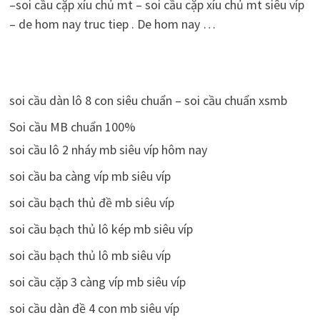
–soi cầu cặp xíu chủ mt – soi cầu cặp xíu chủ mt siêu víp
– de hom nay truc tiep . De hom nay …
soi cầu dàn lô 8 con siêu chuẩn – soi cầu chuẩn xsmb
Soi cầu MB chuẩn 100%
soi cầu lô 2 nháy mb siêu víp hôm nay
soi cầu ba càng víp mb siêu víp
soi cầu bạch thủ đề mb siêu víp
soi cầu bạch thủ lô kép mb siêu víp
soi cầu bạch thủ lô mb siêu víp
soi cầu cặp 3 càng víp mb siêu víp
soi cầu dàn đề 4 con mb siêu víp