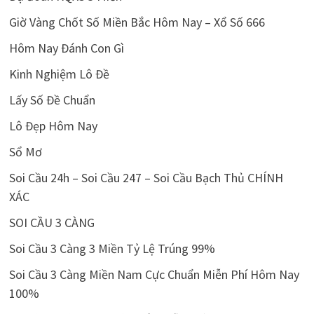
Giờ Vàng Chốt Số Miền Bắc Hôm Nay – Xổ Số 666
Hôm Nay Đánh Con Gì
Kinh Nghiệm Lô Đề
Lấy Số Đề Chuẩn
Lô Đẹp Hôm Nay
Sổ Mơ
Soi Cầu 24h – Soi Cầu 247 – Soi Cầu Bạch Thủ CHÍNH
XÁC
SOI CẦU 3 CÀNG
Soi Cầu 3 Càng 3 Miền Tỷ Lệ Trúng 99%
Soi Cầu 3 Càng Miền Nam Cực Chuẩn Miễn Phí Hôm Nay
100%