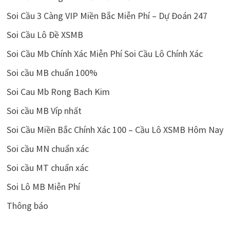
Soi Cầu 3 Càng VIP Miền Bắc Miễn Phí – Dự Đoán 247
Soi Cầu Lô Đề XSMB
Soi Cầu Mb Chính Xác Miễn Phí Soi Cầu Lô Chính Xác
Soi cầu MB chuẩn 100%
Soi Cau Mb Rong Bach Kim
Soi cầu MB Víp nhất
Soi Cầu Miền Bắc Chính Xác 100 – Cầu Lô XSMB Hôm Nay
Soi cầu MN chuẩn xác
Soi cầu MT chuẩn xác
Soi Lô MB Miễn Phí
Thông báo