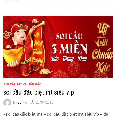
SOI CẦU MT CHUẨN XÁC
soi cầu đặc biệt mt siêu víp
by
admin
15/04/2021
–soi cầu đặc biệt mt – soi cầu đặc biệt mt siêu víp – du