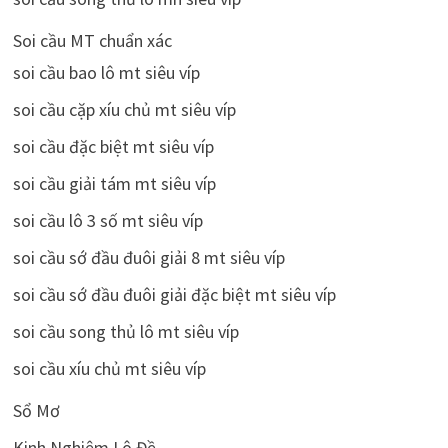
Soi cầu MT chuẩn xác
soi cầu bao lô mt siêu víp
soi cầu cặp xíu chủ mt siêu víp
soi cầu đặc biệt mt siêu víp
soi cầu giải tám mt siêu víp
soi cầu lô 3 số mt siêu víp
soi cầu sớ đầu đuôi giải 8 mt siêu víp
soi cầu sớ đầu đuôi giải đặc biệt mt siêu víp
soi cầu song thủ lô mt siêu víp
soi cầu xíu chủ mt siêu víp
Sổ Mơ
Kinh Nghiệm Lô Đề