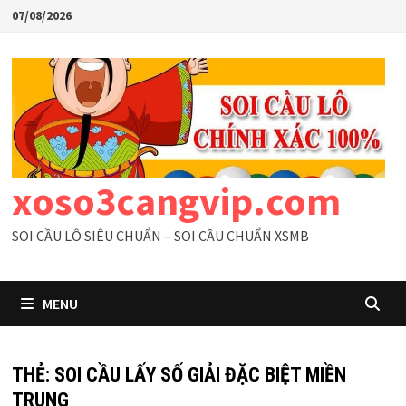
Skip
07/08/2026
to
content
xoso3cangvip.com
SOI CẦU LÔ SIÊU CHUẨN – SOI CẦU CHUẨN XSMB
MENU
THẺ:
SOI CẦU LẤY SỐ GIẢI ĐẶC BIỆT MIỀN
TRUNG