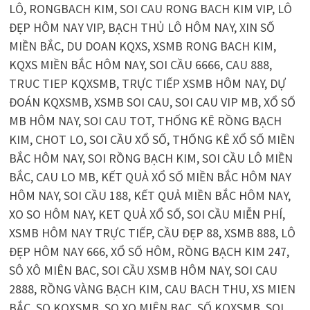
LÔ, RONGBACH KIM, SOI CAU RONG BACH KIM VIP, LÔ
ĐẸP HÔM NAY VIP, BẠCH THỦ LÔ HÔM NAY, XIN SỐ
MIỀN BẮC, DU DOAN KQXS, XSMB RONG BACH KIM,
KQXS MIỀN BẮC HÔM NAY, SOI CẦU 6666, CAU 888,
TRUC TIEP KQXSMB, TRỰC TIẾP XSMB HÔM NAY, DỰ
ĐOÁN KQXSMB, XSMB SOI CAU, SOI CAU VIP MB, XỔ SỐ
MB HÔM NAY, SOI CAU TOT, THỐNG KÊ RỒNG BẠCH
KIM, CHOT LO, SOI CẦU XỔ SỐ, THỐNG KÊ XỔ SỐ MIỀN
BẮC HÔM NAY, SOI RỒNG BẠCH KIM, SOI CẦU LÔ MIỀN
BẮC, CAU LO MB, KẾT QUẢ XỔ SỐ MIỀN BẮC HÔM NAY
HÔM NAY, SOI CẦU 188, KẾT QUẢ MIỀN BẮC HÔM NAY,
XO SO HÔM NAY, KET QUẢ XỔ SỐ, SOI CẦU MIỄN PHÍ,
XSMB HÔM NAY TRỰC TIẾP, CẦU ĐẸP 88, XSMB 888, LÔ
ĐẸP HÔM NAY 666, XỔ SỐ HÔM, RỒNG BẠCH KIM 247,
SÔ XÔ MIÊN BAC, SOI CẦU XSMB HÔM NAY, SOI CAU
2888, RỒNG VÀNG BẠCH KIM, CAU BACH THU, XS MIEN
BẮC, SO KQXSMB, SO XO MIÊN BAC, SỐ KQXSMB, SOI