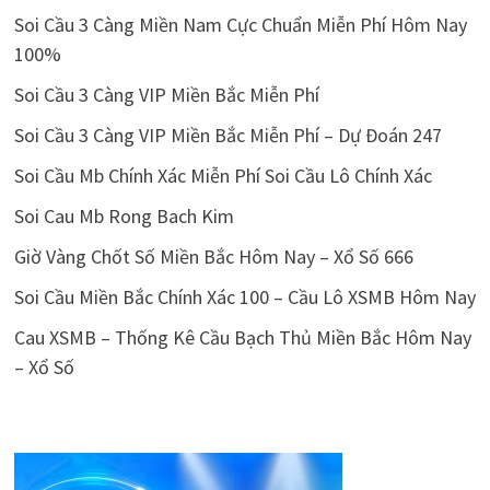
Soi Cầu 3 Càng Miền Nam Cực Chuẩn Miễn Phí Hôm Nay
100%
Soi Cầu 3 Càng VIP Miền Bắc Miễn Phí
Soi Cầu 3 Càng VIP Miền Bắc Miễn Phí – Dự Đoán 247
Soi Cầu Mb Chính Xác Miễn Phí Soi Cầu Lô Chính Xác
Soi Cau Mb Rong Bach Kim
Giờ Vàng Chốt Số Miền Bắc Hôm Nay – Xổ Số 666
Soi Cầu Miền Bắc Chính Xác 100 – Cầu Lô XSMB Hôm Nay
Cau XSMB – Thống Kê Cầu Bạch Thủ Miền Bắc Hôm Nay
– Xổ Số