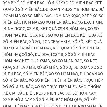
XSMB,XỔ SỐ MIÊN BẮC HÔM NAY,XÔ SÔ MIÊN BĂC,KẾT
QUẢ XỔ SỐ MIỀN BẮC,DU ĐOAN MB,XS MB HÔM NAY,DỰ
ĐOÁN MB,XỔ SỐ MIỀN BẮC HÔM NAY,KQXS, XSTD,XÔ SỐ
MIỀN BẮC HÔM NAY,SO XO MIEN BẮC, RONG BACH KIM,
MINH NGOC, XS MB, KÊT QUẢ XSMB HÔM NAY, XỔ SỐ
HÔM NAY, KETQUA NET, SỐ XO MIEN BAC, KẾT QUẢ XỔ
SỐ MIÊN BẮC, XÔ SO, RONGBACHKIM, XỔ SÔ, KẾT QUẢ
XỔ SỐ MIỀN BẮC HÔM NAY, KẾT QUẢ XỔ SỐ MIÊN BẮC
HÔM NAY, XỔ SỐ, DU DOAN XSMB, XÔ SÔ MIÊN BĂC
HÔM NAY, KET QUA XSMB, SO XO MIEN BAC, SO KET
QUA, SOI CAU MB, XỔ SỐ MIỀN, SỐ XO, DU ĐOAN XO SO
MIEN BAC, SỐ MIỀN BẮC, XO SO HOM NAY, DỰ ĐOÁN XỔ
SỐ MIỀN BẮC, XỔ SỐ KIẾN THIẾT MIỀN BẮC, TRỰC TIẾP
XỔ SỐ MIỀN BẮC, XỔ SỐ TRỰC TIẾP MIỀN BẮC, THỐNG
KÊ GIẢI ĐẶC BIỆT, KQXS MIỀN BẮC, XÔ SỐ HÔM NAY,
XSMB HÔM NAY, XỔ SỐ MIỀN BẮC HÔM QUA, SỔ KẾT
QUẢ, DỰ ĐOÁN XSMB, XO SỐ MB, KET QUA XO SO MIEN