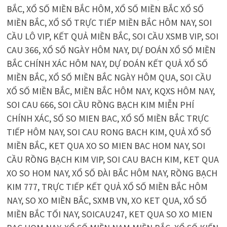
BẮC, XỔ SỐ MIỀN BẮC HÔM, XỔ SỐ MIỀN BẮC XỔ SỐ
MIỀN BẮC, XỔ SỐ TRỰC TIẾP MIỀN BẮC HÔM NAY, SOI
CẦU LÔ VIP, KẾT QUẢ MIỀN BẮC, SOI CẦU XSMB VIP, SOI
CAU 366, XỔ SỐ NGÀY HÔM NAY, DỰ ĐOÁN XỔ SỐ MIỀN
BẮC CHÍNH XÁC HÔM NAY, DỰ ĐOÁN KẾT QUẢ XỔ SỐ
MIỀN BẮC, XỔ SỐ MIỀN BẮC NGÀY HÔM QUA, SOI CẦU
XỔ SỐ MIỀN BẮC, MIỀN BẮC HÔM NAY, KQXS HÔM NAY,
SOI CAU 666, SOI CẦU RỒNG BẠCH KIM MIỄN PHÍ
CHÍNH XÁC, SỐ SO MIEN BAC, XỔ SỐ MIỀN BẮC TRỰC
TIẾP HÔM NAY, SOI CAU RONG BACH KIM, QUẢ XỔ SỐ
MIỀN BẮC, KET QUA XO SO MIEN BAC HOM NAY, SOI
CẦU RỒNG BẠCH KIM VIP, SOI CAU BACH KIM, KET QUA
XO SO HOM NAY, XỔ SỐ ĐÀI BẮC HÔM NAY, RỒNG BẠCH
KIM 777, TRỰC TIẾP KẾT QUẢ XỔ SỐ MIỀN BẮC HÔM
NAY, SO XO MIỀN BẮC, SXMB VN, XO KET QUA, XỔ SỐ
MIỀN BẮC TỐI NAY, SOICAU247, KET QUA SO XO MIEN