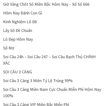
Giờ Vàng Chốt Số Miền Bắc Hôm Nay – Xổ Số 666
Hôm Nay Đánh Con Gì
Kinh Nghiệm Lô Đề
Lấy Số Đề Chuẩn
Lô Đẹp Hôm Nay
Sổ Mơ
Soi Cầu 24h – Soi Cầu 247 – Soi Cầu Bạch Thủ CHÍNH
XÁC
SOI CẦU 3 CÀNG
Soi Cầu 3 Càng 3 Miền Tỷ Lệ Trúng 99%
Soi Cầu 3 Càng Miền Nam Cực Chuẩn Miễn Phí Hôm Nay
100%
Soi Cầu 3 Càng VIP Miền Bắc Miễn Phí