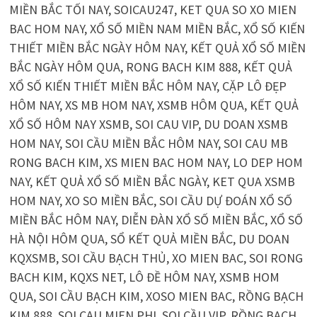
MIỀN BẮC TỐI NAY, SOICAU247, KET QUA SO XO MIEN
BAC HOM NAY, XỔ SỐ MIỀN NAM MIỀN BẮC, XỔ SỐ KIẾN
THIẾT MIỀN BẮC NGÀY HÔM NAY, KẾT QUẢ XỔ SỐ MIỀN
BẮC NGÀY HÔM QUA, RONG BACH KIM 888, KẾT QUẢ
XỔ SỐ KIẾN THIẾT MIỀN BẮC HÔM NAY, CẶP LÔ ĐẸP
HÔM NAY, XS MB HOM NAY, XSMB HÔM QUA, KẾT QUẢ
XỔ SỐ HÔM NAY XSMB, SOI CAU VIP, DU DOAN XSMB
HOM NAY, SOI CẦU MIỀN BẮC HÔM NAY, SOI CAU MB
RONG BACH KIM, XS MIEN BAC HOM NAY, LO DEP HOM
NAY, KẾT QUẢ XỔ SỐ MIỀN BẮC NGÀY, KET QUA XSMB
HOM NAY, XO SO MIỀN BẮC, SOI CẦU DỰ ĐOÁN XỔ SỐ
MIỀN BẮC HÔM NAY, DIỄN ĐÀN XỔ SỐ MIỀN BẮC, XỔ SỐ
HÀ NỘI HÔM QUA, SỔ KẾT QUẢ MIỀN BẮC, DU DOAN
KQXSMB, SOI CẦU BẠCH THỦ, XO MIEN BAC, SOI RONG
BACH KIM, KQXS NET, LÔ ĐỀ HÔM NAY, XSMB HOM
QUA, SOI CẦU BẠCH KIM, XOSO MIEN BAC, RỒNG BẠCH
KIM 888, SOI CAU MIEN PHI, SOI CẦU VIP, RỒNG BẠCH