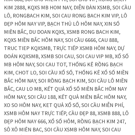
KIM 2888, KQXS MB HOM NAY, DIỄN ĐÀN XSMB, SOI CẦU
LÔ, RONGBACH KIM, SOI CAU RONG BACH KIM VIP, LÔ
ĐẸP HÔM NAY VIP, BẠCH THỦ LÔ HÔM NAY, XIN SỐ
MIỀN BẮC, DU DOAN KQXS, XSMB RONG BACH KIM,
KQXS MIỀN BẮC HÔM NAY, SOI CẦU 6666, CAU 888,
TRUC TIEP KQXSMB, TRỰC TIẾP XSMB HÔM NAY, DỰ
ĐOÁN KQXSMB, XSMB SOI CAU, SOI CAU VIP MB, XỔ SỐ
MB HÔM NAY, SOI CAU TOT, THỐNG KÊ RỒNG BẠCH
KIM, CHOT LO, SOI CẦU XỔ SỐ, THỐNG KÊ XỔ SỐ MIỀN
BẮC HÔM NAY, SOI RỒNG BẠCH KIM, SOI CẦU LÔ MIỀN
BẮC, CAU LO MB, KẾT QUẢ XỔ SỐ MIỀN BẮC HÔM NAY
HÔM NAY, SOI CẦU 188, KẾT QUẢ MIỀN BẮC HÔM NAY,
XO SO HÔM NAY, KET QUẢ XỔ SỐ, SOI CẦU MIỄN PHÍ,
XSMB HÔM NAY TRỰC TIẾP, CẦU ĐẸP 88, XSMB 888, LÔ
ĐẸP HÔM NAY 666, XỔ SỐ HÔM, RỒNG BẠCH KIM 247,
SÔ XÔ MIÊN BAC, SOI CẦU XSMB HÔM NAY, SOI CAU