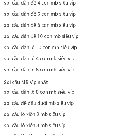
soi cầu dàn đề 4 con mb siêu víp
soi cầu dàn đề 6 con mb siêu víp
soi cầu dàn đề 8 con mb siêu víp
soi cầu dàn đề 10 con mb siêu víp
soi cầu dàn lô 10 con mb siêu víp
soi cầu dàn lô 4 con mb siêu víp
soi cầu dàn lô 6 con mb siêu víp
Soi cầu MB Víp nhất
soi cầu dàn lô 8 con mb siêu víp
soi cầu đề đầu đuôi mb siêu víp
soi cầu lô xiên 2 mb siêu víp
soi cầu lô xiên 3 mb siêu víp