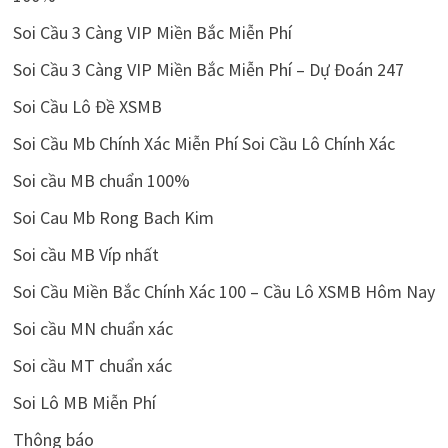
Soi Cầu 3 Càng VIP Miền Bắc Miễn Phí
Soi Cầu 3 Càng VIP Miền Bắc Miễn Phí – Dự Đoán 247
Soi Cầu Lô Đề XSMB
Soi Cầu Mb Chính Xác Miễn Phí Soi Cầu Lô Chính Xác
Soi cầu MB chuẩn 100%
Soi Cau Mb Rong Bach Kim
Soi cầu MB Víp nhất
Soi Cầu Miền Bắc Chính Xác 100 – Cầu Lô XSMB Hôm Nay
Soi cầu MN chuẩn xác
Soi cầu MT chuẩn xác
Soi Lô MB Miễn Phí
Thông báo