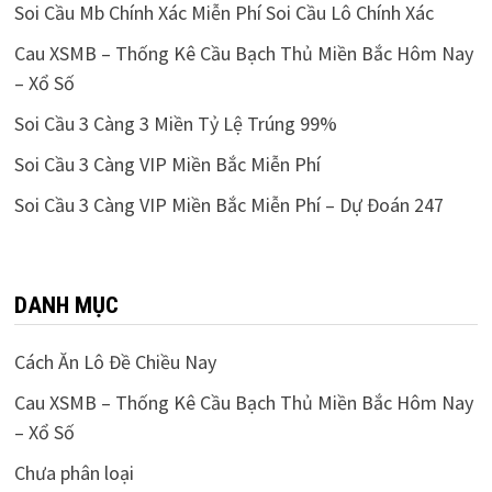
Soi Cầu Mb Chính Xác Miễn Phí Soi Cầu Lô Chính Xác
Cau XSMB – Thống Kê Cầu Bạch Thủ Miền Bắc Hôm Nay
– Xổ Số
Soi Cầu 3 Càng 3 Miền Tỷ Lệ Trúng 99%
Soi Cầu 3 Càng VIP Miền Bắc Miễn Phí
Soi Cầu 3 Càng VIP Miền Bắc Miễn Phí – Dự Đoán 247
DANH MỤC
Cách Ăn Lô Đề Chiều Nay
Cau XSMB – Thống Kê Cầu Bạch Thủ Miền Bắc Hôm Nay
– Xổ Số
Chưa phân loại