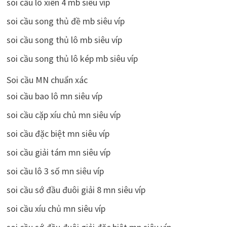
soi cầu lô xiên 4 mb siêu víp
soi cầu song thủ đề mb siêu víp
soi cầu song thủ lô mb siêu víp
soi cầu song thủ lô kép mb siêu víp
Soi cầu MN chuẩn xác
soi cầu bao lô mn siêu víp
soi cầu cặp xíu chủ mn siêu víp
soi cầu đặc biệt mn siêu víp
soi cầu giải tám mn siêu víp
soi cầu lô 3 số mn siêu víp
soi cầu sớ đầu đuôi giải 8 mn siêu víp
soi cầu xíu chủ mn siêu víp