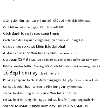
Chốt số miền Bắc hôm nay
3 càng víp hôm nay
Cao thủ chốt số
Cách bắt lô chuẩn theo ngày
Cách tính lô đề 2021
Cách đánh lô ngày nào cũng trúng
Cách đánh đề ngày nào cũng trúng
du doan Miền Trung 3 so
du doan xo so Xổ số Miền Bắc dại phát
du doan xo so Xổ Số Miền Trung dại phát
du doan xsmb
du doan XSMB 3 so
Dự đoán kết quả xổ số siêu chính xác hôm nay
Dự đoán xổ số miền Bắc
Giờ vàng chốt số miền bắc
Hôm nay đánh de con gì miền Bắc
Lô đẹp hôm nay
lấy số miễn phí
Phương pháp tính lô chuẩn đánh hàng ngày
Rồng Bạch Kim
soi cau lo de
soi cau lo mien bac
soi cau lo Miền Trung 2 nhay hom nay
soi cau lo Miền Trung 3s
soi cau lo Miền Trung hom nay
soi cau lo Miền Trung minh ngoc
soi cau lo Miền Trung rong bach kim
soi cau lo XSMB 2 nhay hom nay
soi cau lo XSMB 3s