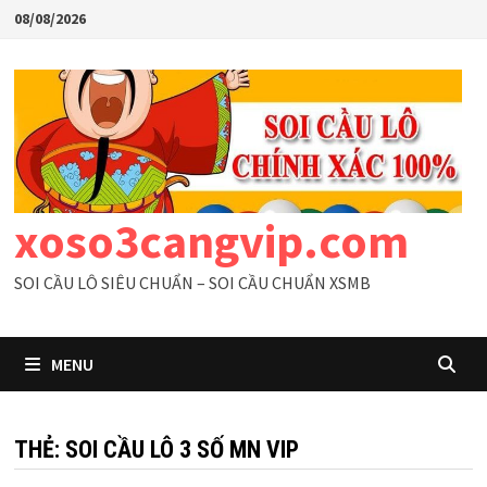
Skip
08/08/2026
to
content
xoso3cangvip.com
SOI CẦU LÔ SIÊU CHUẨN – SOI CẦU CHUẨN XSMB
MENU
THẺ:
SOI CẦU LÔ 3 SỐ MN VIP