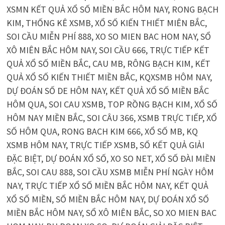
XSMN KẾT QUẢ XỔ SỐ MIỀN BẮC HÔM NAY, RONG BẠCH
KIM, THỐNG KÊ XSMB, XỔ SỐ KIẾN THIẾT MIÊN BẮC,
SOI CẦU MIỄN PHÍ 888, XO SO MIEN BAC HOM NAY, SỔ
XÔ MIÊN BẮC HÔM NAY, SOI CẦU 666, TRỰC TIẾP KẾT
QUẢ XỔ SỐ MIỀN BẮC, CAU MB, RÔNG BẠCH KIM, KẾT
QUẢ XỔ SỐ KIẾN THIẾT MIỀN BẮC, KQXSMB HÔM NAY,
DỰ ĐOÁN SỐ DE HÔM NAY, KẾT QUẢ XỔ SỐ MIỀN BẮC
HÔM QUA, SOI CAU XSMB, TOP RỒNG BẠCH KIM, XỔ SỐ
HÔM NAY MIỀN BẮC, SOI CÂU 366, XSMB TRỰC TIẾP, XỔ
SỐ HÔM QUA, RONG BACH KIM 666, XỔ SỐ MB, KQ
XSMB HÔM NAY, TRỰC TIẾP XSMB, SỐ KẾT QUẢ GIẢI
ĐẶC BIỆT, DỰ ĐOÁN XỔ SỐ, XO SO NET, XỔ SỐ ĐÀI MIỀN
BẮC, SOI CAU 888, SOI CẦU XSMB MIỄN PHÍ NGÀY HÔM
NAY, TRỰC TIẾP XỔ SỐ MIỀN BẮC HÔM NAY, KẾT QUẢ
XỔ SỐ MIỀN, SỐ MIỀN BẮC HÔM NAY, DỰ ĐOÁN XỔ SỐ
MIỀN BẮC HÔM NAY, SỔ XÔ MIÊN BẮC, SO XO MIEN BAC