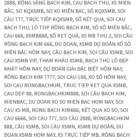
2888, RỒNG VÀNG BẠCH KIM, CAU BACH THU, XS MIEN
BẮC, SO KQXSMB, SO XO MIÊN BAC, SỐ KQXSMB, SOI
CẦU 777, TRỰC TIẾP KQXSMB, SỔ KẾT QUA, SOI CAU
BACH THU, LÔ TOP RỒNG BẠCH KIM, SÔ XÔ MIÊN BẮC,
CAU 666, XSMB888, SỔ KET QUẢ, XS MB THU 2, SOI CẦU
RỒNG BẠCH KIM 666, DU DOAN, XSMB DỰ ĐOÁN XỔ SỐ
MIỀN BẮC HÔM NAY, CẦU BẠCH KIM, SOI CÂU XSMB, SOI
CAU XSMB VIP, THAM KHẢO XSMB, BẠCH THỦ LÔ ĐẸP
NHẤT HÔM NAY, DỰ ĐOÁN GIẢI ĐẶC BIỆT HÔM NAY,
RỒNG BẠCH KIM 7777, SOI CAU 188, XO SỐ HÔM NAY,
SOI CAU RONGBACHKIM, TRUC TIEP KET QUA XSMB,
CAU DEP 88, RONGBACHKIM888, SOI CẦU BACH KIM,
MIENBAC, DU DOAN XO SO MIEN BAC HOM NAY, SOI
CAU XS MB, RONG BACH KIM666, KẾT QUA XO SO, SOI
CAU 6666, SOI CAU 777, SOI CẦU 2888, RONGBACHKIM
888, CẦU XSMB, SOI CẦU XSMN, XSMB DỰ ĐOÁN, DU
ĐOAN XSMB HOM NAY, XS TRỰC TIẾP MB, RỒNG BẠCH