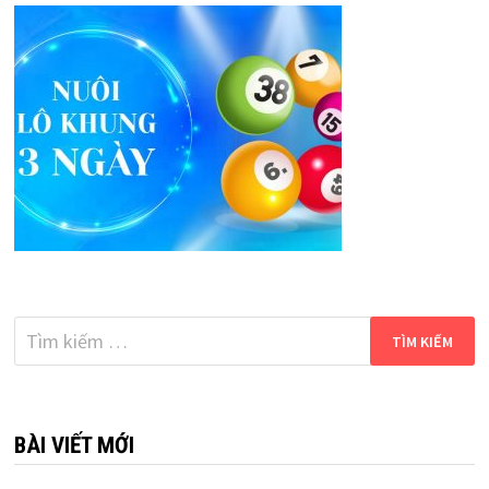
Tìm
kiếm
cho:
BÀI VIẾT MỚI