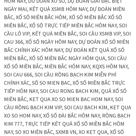
HOM NAY, DU DOAN XO SO, DỰ ĐOÁN GIẢI ĐẶC BIỆT
NGÀY MAI, KẾT QUẢ XSMB HÔM NAY, DỰ ĐOÁN MIỀN
BẮC, XỔ SỐ MIỀN BẮC HÔM, XỔ SỐ MIỀN BẮC XỔ SỐ
MIỀN BẮC, XỔ SỐ TRỰC TIẾP MIỀN BẮC HÔM NAY, SOI
CẦU LÔ VIP, KẾT QUẢ MIỀN BẮC, SOI CẦU XSMB VIP, SOI
CAU 366, XỔ SỐ NGÀY HÔM NAY, DỰ ĐOÁN XỔ SỐ MIỀN
BẮC CHÍNH XÁC HÔM NAY, DỰ ĐOÁN KẾT QUẢ XỔ SỐ
MIỀN BẮC, XỔ SỐ MIỀN BẮC NGÀY HÔM QUA, SOI CẦU
XỔ SỐ MIỀN BẮC, MIỀN BẮC HÔM NAY, KQXS HÔM NAY,
SOI CAU 666, SOI CẦU RỒNG BẠCH KIM MIỄN PHÍ
CHÍNH XÁC, SỐ SO MIEN BAC, XỔ SỐ MIỀN BẮC TRỰC
TIẾP HÔM NAY, SOI CAU RONG BACH KIM, QUẢ XỔ SỐ
MIỀN BẮC, KET QUA XO SO MIEN BAC HOM NAY, SOI
CẦU RỒNG BẠCH KIM VIP, SOI CAU BACH KIM, KET QUA
XO SO HOM NAY, XỔ SỐ ĐÀI BẮC HÔM NAY, RỒNG BẠCH
KIM 777, TRỰC TIẾP KẾT QUẢ XỔ SỐ MIỀN BẮC HÔM
NAY, SO XO MIỀN BẮC, SXMB VN, XO KET QUA, XỔ SỐ