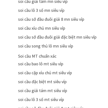
soi cầu giải tám mn siêu víp
soi cầu lô 3 số mn siêu víp
soi cầu sớ đầu đuôi giải 8 mn siêu víp
soi cầu xíu chủ mn siêu víp
soi cầu sớ đầu đuôi giải đặc biệt mn siêu víp
soi cầu song thủ lô mn siêu víp
Soi cầu MT chuẩn xác
soi cầu bao lô mt siêu víp
soi cầu cặp xíu chủ mt siêu víp
soi cầu đặc biệt mt siêu víp
soi cầu giải tám mt siêu víp
soi cầu lô 3 số mt siêu víp