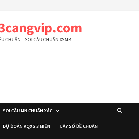
3cangvip.com
IÊU CHUẨN – SOI CẦU CHUẨN XSMB
SOI CẦU MN CHUẨN XÁC
DỰ ĐOÁN KQXS 3 MIỀN
LẤY SỐ ĐỀ CHUẨN