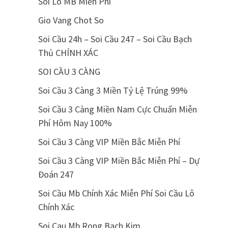
Soi Lô MB Miễn Phí
Gio Vang Chot So
Soi Cầu 24h – Soi Cầu 247 – Soi Cầu Bạch
Thủ CHÍNH XÁC
SOI CẦU 3 CÀNG
Soi Cầu 3 Càng 3 Miền Tỷ Lệ Trúng 99%
Soi Cầu 3 Càng Miền Nam Cực Chuẩn Miễn
Phí Hôm Nay 100%
Soi Cầu 3 Càng VIP Miền Bắc Miễn Phí
Soi Cầu 3 Càng VIP Miền Bắc Miễn Phí – Dự
Đoán 247
Soi Cầu Mb Chính Xác Miễn Phí Soi Cầu Lô
Chính Xác
Soi Cau Mb Rong Bach Kim