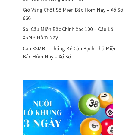
Giờ Vàng Chốt Số Miền Bắc Hôm Nay – Xổ Số
666
Soi Cầu Miền Bắc Chính Xác 100 – Cầu Lô
XSMB Hôm Nay
Cau XSMB – Thống Kê Cầu Bạch Thủ Miền
Bắc Hôm Nay – Xổ Số