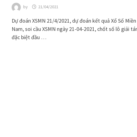
by
21/04/2021
Dự đoán XSMN 21/4/2021, dự đoán kết quả Xổ Số Miền
Nam, soi cầu XSMN ngày 21-04-2021, chốt số lô giải tá
đặc biệt đầu …