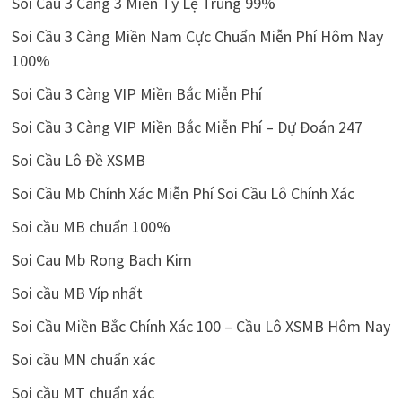
Soi Cầu 3 Càng 3 Miền Tỷ Lệ Trúng 99%
Soi Cầu 3 Càng Miền Nam Cực Chuẩn Miễn Phí Hôm Nay
100%
Soi Cầu 3 Càng VIP Miền Bắc Miễn Phí
Soi Cầu 3 Càng VIP Miền Bắc Miễn Phí – Dự Đoán 247
Soi Cầu Lô Đề XSMB
Soi Cầu Mb Chính Xác Miễn Phí Soi Cầu Lô Chính Xác
Soi cầu MB chuẩn 100%
Soi Cau Mb Rong Bach Kim
Soi cầu MB Víp nhất
Soi Cầu Miền Bắc Chính Xác 100 – Cầu Lô XSMB Hôm Nay
Soi cầu MN chuẩn xác
Soi cầu MT chuẩn xác