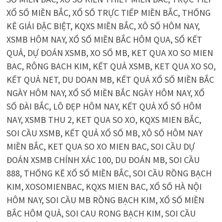
XỔ SỐ MIỀN BẮC, XỔ SỐ TRỰC TIẾP MIỀN BẮC, THỐNG
KÊ GIẢI ĐẶC BIỆT, KQXS MIỀN BẮC, XÔ SỐ HÔM NAY,
XSMB HÔM NAY, XỔ SỐ MIỀN BẮC HÔM QUA, SỔ KẾT
QUẢ, DỰ ĐOÁN XSMB, XO SỐ MB, KET QUA XO SO MIEN
BAC, RÔNG BACH KIM, KẾT QUẢ XSMB, KET QUA XO SO,
KẾT QUẢ NET, DU DOAN MB, KẾT QUẢ XỔ SỐ MIỀN BẮC
NGÀY HÔM NAY, XỔ SỐ MIỀN BẮC NGÀY HÔM NAY, XỔ
SỐ ĐÀI BẮC, LÔ ĐẸP HÔM NAY, KẾT QUẢ XỔ SỐ HÔM
NAY, XSMB THU 2, KET QUA SO XO, KQXS MIEN BẮC,
SOI CẦU XSMB, KẾT QUẢ XỔ SỐ MB, XÔ SỐ HÔM NAY
MIỀN BẮC, KET QUA SO XO MIEN BAC, SOI CẦU DỰ
ĐOÁN XSMB CHÍNH XÁC 100, DU ĐOÁN MB, SOI CẦU
888, THỐNG KÊ XỔ SỐ MIỀN BẮC, SOI CẦU RỒNG BẠCH
KIM, XOSOMIENBAC, KQXS MIEN BAC, XỔ SỐ HÀ NỘI
HÔM NAY, SOI CẦU MB RỒNG BẠCH KIM, XỔ SỐ MIỀN
BẮC HÔM QUẢ, SOI CAU RONG BẠCH KIM, SOI CẦU