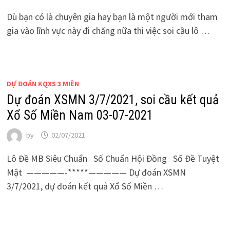
Dù bạn có là chuyên gia hay bạn là một người mới tham
gia vào lĩnh vực này đi chăng nữa thì việc soi cầu lô …
DỰ ĐOÁN KQXS 3 MIỀN
Dự đoán XSMN 3/7/2021, soi cầu kết quả
Xổ Số Miền Nam 03-07-2021
by
02/07/2021
Lô Đề MB Siêu Chuẩn Số Chuẩn Hội Đồng Số Đề Tuyệt
Mật —————-*****————— Dự đoán XSMN
3/7/2021, dự đoán kết quả Xổ Số Miền …