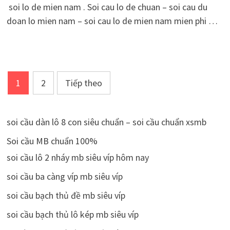
soi lo de mien nam . Soi cau lo de chuan – soi cau du
doan lo mien nam – soi cau lo de mien nam mien phi …
Phân
1
2
Tiếp theo
trang
bài
soi cầu dàn lô 8 con siêu chuẩn – soi cầu chuẩn xsmb
viết
Soi cầu MB chuẩn 100%
soi cầu lô 2 nháy mb siêu víp hôm nay
soi cầu ba càng víp mb siêu víp
soi cầu bạch thủ đề mb siêu víp
soi cầu bạch thủ lô kép mb siêu víp