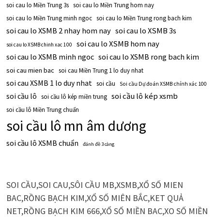
soi cau lo Miền Trung 3s
soi cau lo Miền Trung hom nay
soi cau lo Miền Trung minh ngoc
soi cau lo Miền Trung rong bach kim
soi cau lo XSMB 2 nhay hom nay
soi cau lo XSMB 3s
soi cau lo XSMB hom nay
soi cau lo XSMB chinh xac 100
soi cau lo XSMB minh ngoc
soi cau lo XSMB rong bach kim
soi cau mien bac
soi cau Miền Trung 1 lo duy nhat
soi cau XSMB 1 lo duy nhat
soi cầu
Soi cầu Dự đoán XSMB chính xác 100
soi cầu lô kép xsmb
soi cầu lô
soi cầu lô kép miền trung
soi cầu lô Miền Trung chuẩn
soi cầu lô mn âm dương
soi cầu lô XSMB chuẩn
đánh đề 3 càng
SOI CẦU,SOI CAU,SÔI CẦU MB,XSMB,XỔ SỐ MIEN
BAC,RỒNG BẠCH KIM,XỔ SỐ MIÊN BẮC,KET QUẢ
NET,RỒNG BẠCH KIM 666,XỔ SỐ MIỀN BAC,XO SỐ MIỀN