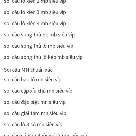
soi cầu lô xiên 2 mb siêu víp
soi cầu lô xiên 3 mb siêu víp
soi cầu lô xiên 4 mb siêu víp
soi cầu song thủ đề mb siêu víp
soi cầu song thủ lô mb siêu víp
soi cầu song thủ lô kép mb siêu víp
Soi cầu MN chuẩn xác
soi cầu bao lô mn siêu víp
soi cầu cặp xíu chủ mn siêu víp
soi cầu đặc biệt mn siêu víp
soi cầu giải tám mn siêu víp
soi cầu lô 3 số mn siêu víp
soi cầu sớ đầu đuôi giải 8 mn siêu víp