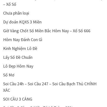
– Xổ Số
Chưa phân loại
Dự đoán KQXS 3 Miền
Giờ Vàng Chốt Số Miền Bắc Hôm Nay – Xổ Số 666
Hôm Nay Đánh Con Gì
Kinh Nghiệm Lô Đề
Lấy Số Đề Chuẩn
Lô Đẹp Hôm Nay
Sổ Mơ
Soi Cầu 24h – Soi Cầu 247 – Soi Cầu Bạch Thủ CHÍNH
XÁC
SOI CẦU 3 CÀNG